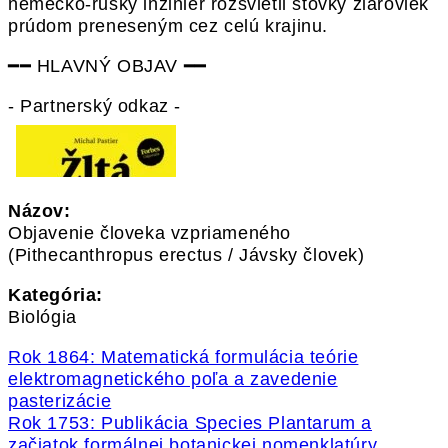
nemecko-ruský inžinier rozsvietil stovky žiaroviek
prúdom preneseným cez celú krajinu.
━━ HLAVNÝ OBJAV ━━
- Partnerský odkaz -
Názov:
Objavenie človeka vzpriameného
(Pithecanthropus erectus / Jávsky človek)
Kategória:
Biológia
Rok 1864: Matematická formulácia teórie
elektromagnetického poľa a zavedenie
pasterizácie
Rok 1753: Publikácia Species Plantarum a
začiatok formálnej botanickej nomenklatúry