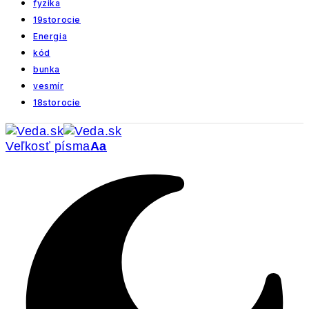
fyzika
19storocie
Energia
kód
bunka
vesmír
18storocie
Veľkosť písma
Aa