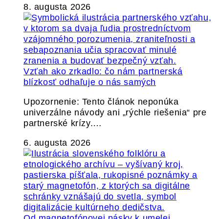
8. augusta 2026
Vzťah ako zrkadlo: čo nám partnerská
blízkosť odhaľuje o nás samých
Upozornenie: Tento článok neponúka
univerzálne návody ani „rýchle riešenia“ pre
partnerské krízy.…
6. augusta 2026
Od magnetofónovej pásky k umelej