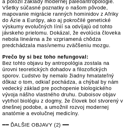
a položil základy modernej paleoantropológie.
Všetky súčasné poznatky o našom pôvode,
mapovanie migrácie ranných hominidov z Afriky
do Ázie a Európy, ako aj pokročilé genetické
výskumy evolučných línií sa odvíjajú od tohto
jávskeho prielomu. Dokázal, že evolúcia človeka
nebola lineárna a že vzpriamená chôdza
predchádzala masívnemu zväčšeniu mozgu.
Prečo by si bez toho nefungoval:
Bez tohto objavu by antropológia zostala na
úrovni teoretických dohadov a filozofických
sporov. Ľudstvo by nemalo žiadny hmatateľný
dôkaz o tom, odkiaľ pochádza, a chýbal by nám
vedecký základ pre pochopenie biologického
vývoja nášho vlastného druhu. Duboisov objav
vytrhol biológiu z dogmy, že človek bol stvorený v
dnešnej podobe, a umožnil rozvoj modernej
anatómie a evolučnej medicíny.
━━ ĎALŠIE OBJAVY (2) ━━