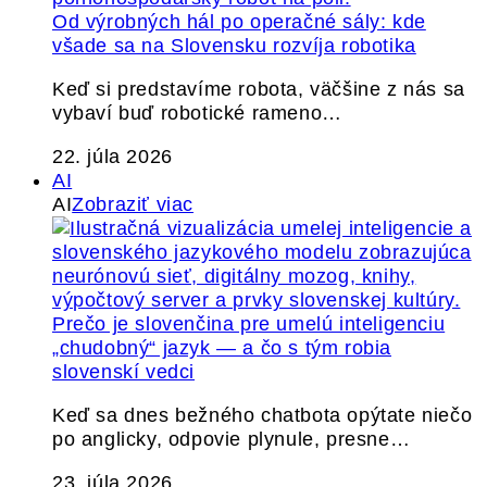
Od výrobných hál po operačné sály: kde
všade sa na Slovensku rozvíja robotika
Keď si predstavíme robota, väčšine z nás sa
vybaví buď robotické rameno…
22. júla 2026
AI
AI
Zobraziť viac
Prečo je slovenčina pre umelú inteligenciu
„chudobný“ jazyk — a čo s tým robia
slovenskí vedci
Keď sa dnes bežného chatbota opýtate niečo
po anglicky, odpovie plynule, presne…
23. júla 2026