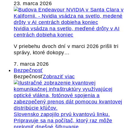
23. marca 2026
Nvidia vsádza na svetlo, meďené drôty v AI
centrách dobieha koniec
V priebehu dvoch dní v marci 2026 prišli tri
správy, ktoré dokopy…
7. marca 2026
Bezpečnosť
Bezpečnosť
Zobraziť viac
Slovensko zapojilo prvú kvantovú linku.
Pripravuje sa na počítač, ktorý raz môže
prelomiť dnešné šifrovanie