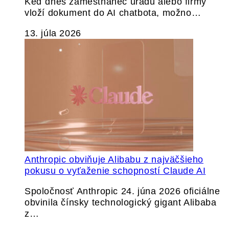
Keď dnes zamestnanec úradu alebo firmy
vloží dokument do AI chatbota, možno…
13. júla 2026
Anthropic obviňuje Alibabu z najväčšieho
pokusu o vyťaženie schopností Claude AI
Spoločnosť Anthropic 24. júna 2026 oficiálne
obvinila čínsky technologický gigant Alibaba
z…