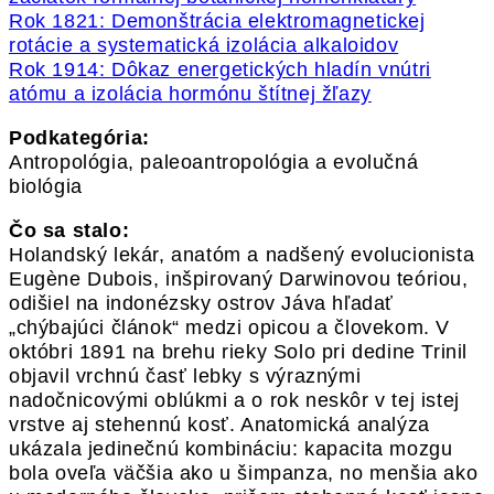
Rok 1821: Demonštrácia elektromagnetickej
rotácie a systematická izolácia alkaloidov
Rok 1914: Dôkaz energetických hladín vnútri
atómu a izolácia hormónu štítnej žľazy
Podkategória:
Antropológia, paleoantropológia a evolučná
biológia
Čo sa stalo:
Holandský lekár, anatóm a nadšený evolucionista
Eugène Dubois, inšpirovaný Darwinovou teóriou,
odišiel na indonézsky ostrov Jáva hľadať
„chýbajúci článok“ medzi opicou a človekom. V
októbri 1891 na brehu rieky Solo pri dedine Trinil
objavil vrchnú časť lebky s výraznými
nadočnicovými oblúkmi a o rok neskôr v tej istej
vrstve aj stehennú kosť. Anatomická analýza
ukázala jedinečnú kombináciu: kapacita mozgu
bola oveľa väčšia ako u šimpanza, no menšia ako