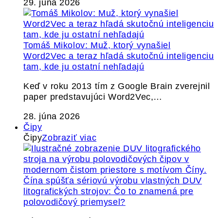
29. júna 2026
Tomáš Mikolov: Muž, ktorý vynašiel
Word2Vec a teraz hľadá skutočnú inteligenciu
tam, kde ju ostatní nehľadajú
Keď v roku 2013 tím z Google Brain zverejnil
paper predstavujúci Word2Vec,…
28. júna 2026
Čipy
Čipy
Zobraziť viac
Čína spúšťa sériovú výrobu vlastných DUV
litografických strojov: Čo to znamená pre
polovodičový priemysel?