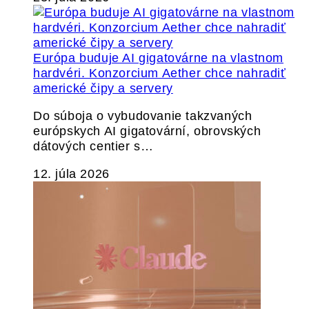
Európa buduje AI gigatovárne na vlastnom
hardvéri. Konzorcium Aether chce nahradiť
americké čipy a servery
Do súboja o vybudovanie takzvaných
európskych AI gigatovární, obrovských
dátových centier s…
12. júla 2026