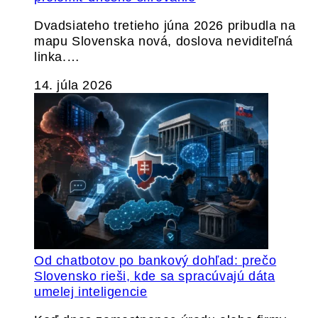
Dvadsiateho tretieho júna 2026 pribudla na
mapu Slovenska nová, doslova neviditeľná
linka.…
14. júla 2026
Od chatbotov po bankový dohľad: prečo
Slovensko rieši, kde sa spracúvajú dáta
umelej inteligencie