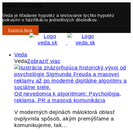
nedeľa, 9 aug 2026
Veda je hľadanie hypotéz a testovanie týchto hypotéz
pokusmi o falzifikáciu jednotlivých dôsledkov.
Explore Now
Veda
Veda
Zobraziť viac
Od nevedomia k algoritmom: Psychológia,
reklama, PR a masová komunikácia
V moderných dejinách máloktorá oblasť
ovplyvnila spôsob, akým premýšľame a
komunikujeme, tak…