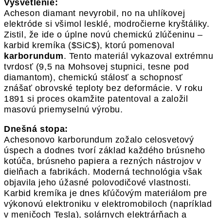
Vysvetlenie:
Acheson diamant nevyrobil, no na uhlíkovej
elektróde si všimol lesklé, modročierne kryštáliky.
Zistil, že ide o úplne novú chemickú zlúčeninu –
karbid kremíka ($SiC$), ktorú pomenoval
karborundum
. Tento materiál vykazoval extrémnu
tvrdosť (9,5 na Mohsovej stupnici, tesne pod
diamantom), chemickú stálosť a schopnosť
znášať obrovské teploty bez deformácie. V roku
1891 si proces okamžite patentoval a založil
masovú priemyselnú výrobu.
Dnešná stopa:
Achesonovo karborundum zožalo celosvetový
úspech a dodnes tvorí základ každého brúsneho
kotúča, brúsneho papiera a rezných nástrojov v
dielňach a fabrikách. Moderná technológia však
objavila jeho úžasné polovodičové vlastnosti.
Karbid kremíka je dnes kľúčovým materiálom pre
výkonovú elektroniku v elektromobiloch (napríklad
v meničoch Tesla), solárnych elektrárňach a