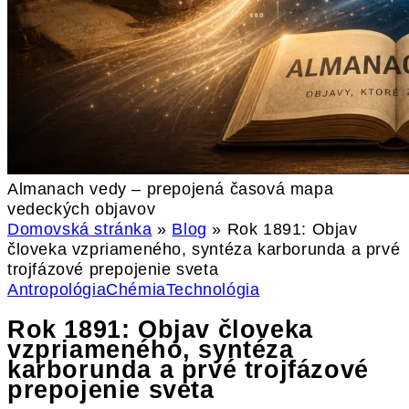
Almanach vedy – prepojená časová mapa
vedeckých objavov
Domovská stránka
»
Blog
»
Rok 1891: Objav
človeka vzpriameného, syntéza karborunda a prvé
trojfázové prepojenie sveta
Antropológia
Chémia
Technológia
Rok 1891: Objav človeka
vzpriameného, syntéza
karborunda a prvé trojfázové
prepojenie sveta