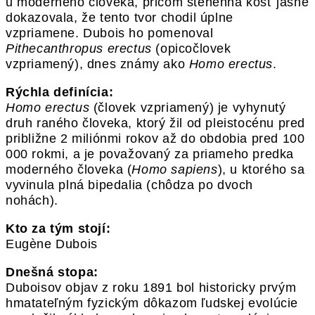
u moderného človeka, pričom stehenná kosť jasne
dokazovala, že tento tvor chodil úplne
vzpriamene. Dubois ho pomenoval
Pithecanthropus erectus
(opicočlovek
vzpriamený), dnes známy ako
Homo erectus
.
Rýchla definícia:
Homo erectus
(človek vzpriamený) je vyhynutý
druh raného človeka, ktorý žil od pleistocénu pred
približne 2 miliónmi rokov až do obdobia pred 100
000 rokmi, a je považovaný za priameho predka
moderného človeka (
Homo sapiens
), u ktorého sa
vyvinula plná bipedalia (chôdza po dvoch
nohách).
Kto za tým stojí:
Eugène Dubois
Dnešná stopa:
Duboisov objav z roku 1891 bol historicky prvým
hmatateľným fyzickým dôkazom ľudskej evolúcie