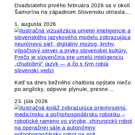
Dvadsiateho prvého februára 2026 sa v okolí
Šamorína na západnom Slovensku otriasla…
1. augusta 2026
Prečo je slovenčina pre umelú inteligenciu
„chudobný“ jazyk — a čo s tým robia
slovenskí vedci
Keď sa dnes bežného chatbota opýtate niečo
po anglicky, odpovie plynule, presne…
23. júla 2026