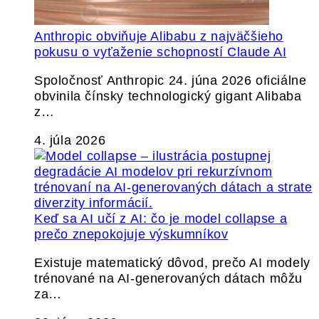
Anthropic obviňuje Alibabu z najväčšieho
pokusu o vyťaženie schopností Claude AI
Spoločnosť Anthropic 24. júna 2026 oficiálne
obvinila čínsky technologický gigant Alibaba
z…
4. júla 2026
Keď sa AI učí z AI: čo je model collapse a
prečo znepokojuje výskumníkov
Existuje matematický dôvod, prečo AI modely
trénované na AI-generovaných dátach môžu
za…