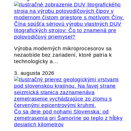
Čína spúšťa sériovú výrobu vlastných DUV
litografických strojov: Čo to znamená pre
polovodičový priemysel?
Výroba moderných mikroprocesorov sa
nezaobíde bez zariadení, ktoré patria k
technologicky a…
3. augusta 2026
Čo sa deje pod nohami Slovenska: od
zemetrasenia pri Šamoríne po teplo z hĺbky
desiatich kilometrov