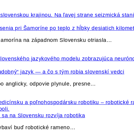
nia pri Šamoríne po teplo z hĺbky desiatich kilome
 Šamorína na západnom Slovensku otriasla…
udobný“ jazyk — a čo s tým robia slovenskí vedci
o anglicky, odpovie plynule, presne…
sa na Slovensku rozvíja robotika
vybaví buď robotické rameno…