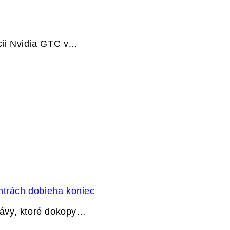
cii Nvidia GTC v…
ntrách dobieha koniec
právy, ktoré dokopy…