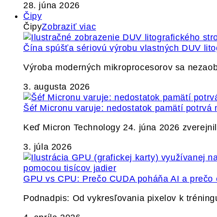
28. júna 2026
Čipy
Čipy
Zobraziť viac
Čína spúšťa sériovú výrobu vlastných DUV lito
Výroba moderných mikroprocesorov sa nezaobíd
3. augusta 2026
Šéf Micronu varuje: nedostatok pamätí potrvá 
Keď Micron Technology 24. júna 2026 zverejnil 
3. júla 2026
GPU vs CPU: Prečo CUDA poháňa AI a prečo c
Podnadpis: Od vykresľovania pixelov k tréning