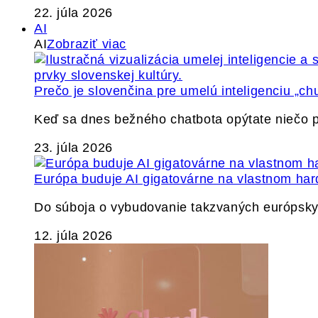
22. júla 2026
AI
AI
Zobraziť viac
Prečo je slovenčina pre umelú inteligenciu „ch
Keď sa dnes bežného chatbota opýtate niečo p
23. júla 2026
Európa buduje AI gigatovárne na vlastnom har
Do súboja o vybudovanie takzvaných európskyc
12. júla 2026