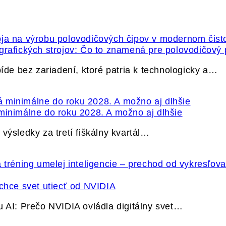
grafických strojov: Čo to znamená pre polovodičový
e bez zariadení, ktoré patria k technologicky a…
minimálne do roku 2028. A možno aj dlhšie
výsledky za tretí fiškálny kvartál…
hce svet utiecť od NVIDIA
u AI: Prečo NVIDIA ovládla digitálny svet…