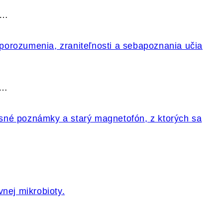
k…
.…