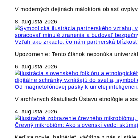
V moderných dejinách máloktorá oblasť ovply
8. augusta 2026
Vzťah ako zrkadlo: čo nám partnerská blízkos
Upozornenie: Tento článok neponúka univerzáln
6. augusta 2026
Od magnetofónovej pásky k umelej inteligencii:
V archívnych škatuliach Ústavu etnológie a so
4. augusta 2026
Črevný mikrobióm: Ako slovenskí vedci skúmajú
Keď sa povie „baktérie“, väčšina z nás si stál