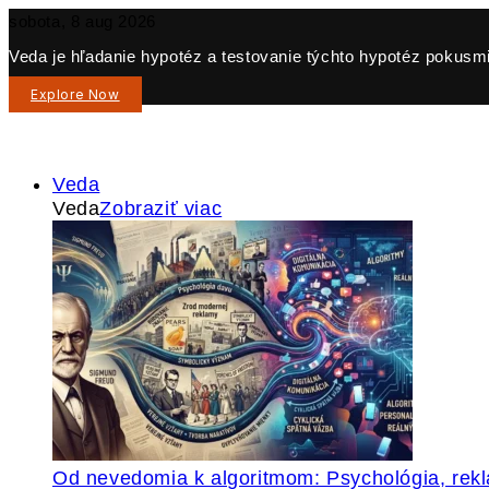
sobota, 8 aug 2026
Veda je hľadanie hypotéz a testovanie týchto hypotéz pokusmi 
Explore Now
Veda
Veda
Zobraziť viac
Od nevedomia k algoritmom: Psychológia, re