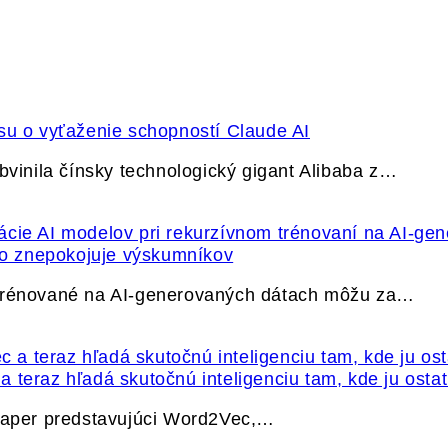
su o vyťaženie schopností Claude AI
bvinila čínsky technologický gigant Alibaba z…
ečo znepokojuje výskumníkov
 trénované na AI-generovaných dátach môžu za…
 teraz hľadá skutočnú inteligenciu tam, kde ju osta
 paper predstavujúci Word2Vec,…