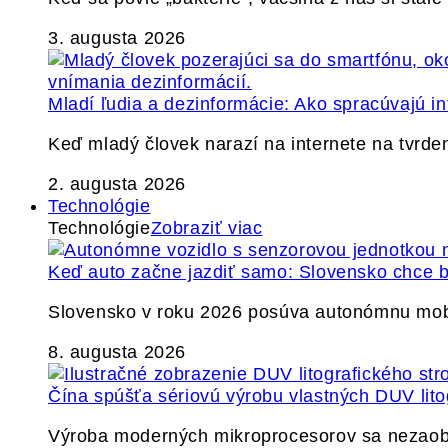
3. augusta 2026
Mladí ľudia a dezinformácie: Ako spracúvajú in
Keď mladý človek narazí na internete na tvrden
2. augusta 2026
Technológie
Technológie
Zobraziť viac
Keď auto začne jazdiť samo: Slovensko chce b
Slovensko v roku 2026 posúva autonómnu mobil
8. augusta 2026
Čína spúšťa sériovú výrobu vlastných DUV lito
Výroba moderných mikroprocesorov sa nezaobíd