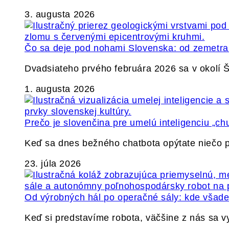
3. augusta 2026
Čo sa deje pod nohami Slovenska: od zemetrase
Dvadsiateho prvého februára 2026 sa v okolí
1. augusta 2026
Prečo je slovenčina pre umelú inteligenciu „ch
Keď sa dnes bežného chatbota opýtate niečo p
23. júla 2026
Od výrobných hál po operačné sály: kde všade 
Keď si predstavíme robota, väčšine z nás sa 