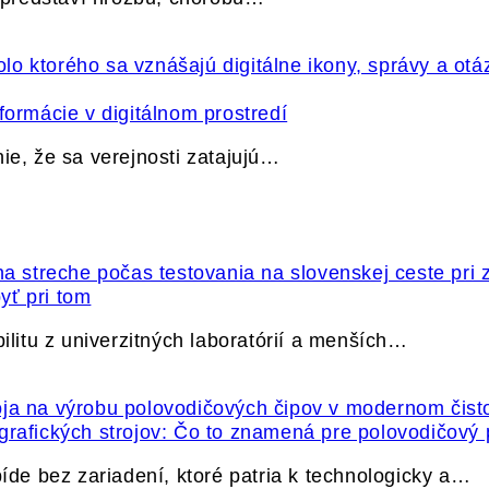
formácie v digitálnom prostredí
ie, že sa verejnosti zatajujú…
yť pri tom
itu z univerzitných laboratórií a menších…
grafických strojov: Čo to znamená pre polovodičový
e bez zariadení, ktoré patria k technologicky a…