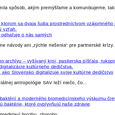
vnila spôsob, akým premýšľame a komunikujeme, ta
ť odhaľuje o nás samých
e návody ani „rýchle riešenia“ pre partnerské krízy
 ako Slovensko digitalizuje svoje kultúrne dedičstvo
ciálnej antropológie SAV leží niečo, čo…
 baktérie, ktoré ovplyvňujú naše zdravie
e predstaví hrozbu, chorobu…