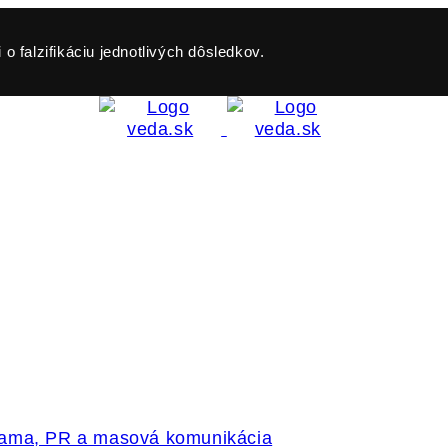
o falzifikáciu jednotlivých dôsledkov.
klama, PR a masová komunikácia