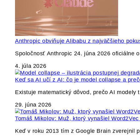
Anthropic obviňuje Alibabu z najväčšieho poku
Spoločnosť Anthropic 24. júna 2026 oficiálne o
4. júla 2026
Keď sa AI učí z AI: čo je model collapse a pr
Existuje matematický dôvod, prečo AI modely
29. júna 2026
Tomáš Mikolov: Muž, ktorý vynašiel Word2Vec a
Keď v roku 2013 tím z Google Brain zverejnil