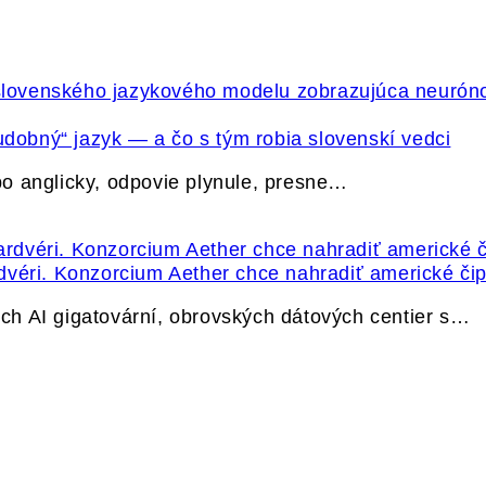
udobný“ jazyk — a čo s tým robia slovenskí vedci
o anglicky, odpovie plynule, presne…
dvéri. Konzorcium Aether chce nahradiť americké čip
h AI gigatovární, obrovských dátových centier s…