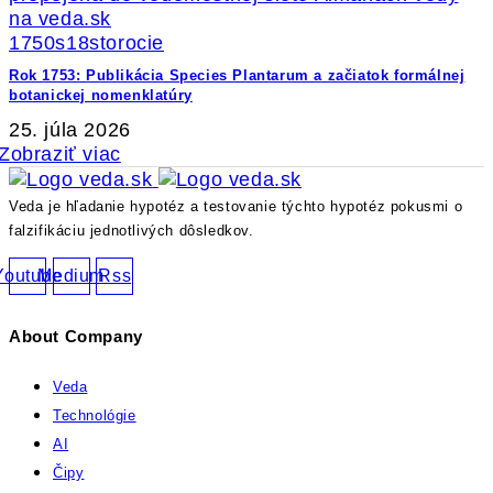
1750s
18storocie
Rok 1753: Publikácia Species Plantarum a začiatok formálnej
botanickej nomenklatúry
25. júla 2026
Zobraziť viac
Veda je hľadanie hypotéz a testovanie týchto hypotéz pokusmi o
falzifikáciu jednotlivých dôsledkov.
Youtube
Medium
Rss
About Company
Veda
Technológie
AI
Čipy