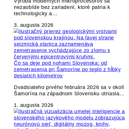
Výroba moderných mikroprocesorov sa
nezaobíde bez zariadení, ktoré patria k
technologicky a…
3. augusta 2026
Čo sa deje pod nohami Slovenska: od
zemetrasenia pri Šamoríne po teplo z hĺbky
desiatich kilometrov
Dvadsiateho prvého februára 2026 sa v okolí
Šamorína na západnom Slovensku otriasla…
1. augusta 2026