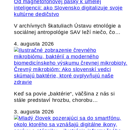
Od magnetofónovej pásky k umelej
inteligencii: ako Slovensko digitalizuje svoje
kultúrne dedičstvo
V archívnych škatuliach Ústavu etnológie a
sociálnej antropológie SAV leží niečo, čo…
4. augusta 2026
Črevný mikrobióm: Ako slovenskí vedci
skúmajú baktérie, ktoré ovplyvňujú naše
zdravie
Keď sa povie „baktérie“, väčšina z nás si
stále predstaví hrozbu, chorobu…
3. augusta 2026