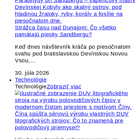
Strážca času nad Dunajom: Čo všetko
pamätajú piesky Sandbergu?
Keď dnes návštevník kráča po piesočnatom
svahu pod bratislavskou Devínskou Novou
Vsou,…
30. júla 2026
Technológie
Technológie
Zobraziť viac
Čína spúšťa sériovú výrobu vlastných DUV
litografických strojov: Čo to znamená pre
polovodičový priemysel?