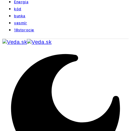
Energia
kód
bunka
vesmír
18storocie