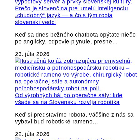
Prečo je slovenčina pre umelú inteligenciu
„chudobný“ jazyk — a čo s tým robia
slovenskí vedci
Keď sa dnes bežného chatbota opýtate niečo
po anglicky, odpovie plynule, presne…
23. júla 2026
Od výrobných hál po operačné sály: kde
všade sa na Slovensku rozvíja robotika
Keď si predstavíme robota, väčšine z nás sa
vybaví buď robotické rameno…
22. júla 2026