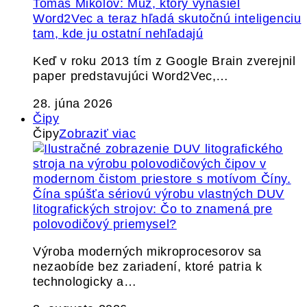
Tomáš Mikolov: Muž, ktorý vynašiel
Word2Vec a teraz hľadá skutočnú inteligenciu
tam, kde ju ostatní nehľadajú
Keď v roku 2013 tím z Google Brain zverejnil
paper predstavujúci Word2Vec,…
28. júna 2026
Čipy
Čipy
Zobraziť viac
Čína spúšťa sériovú výrobu vlastných DUV
litografických strojov: Čo to znamená pre
polovodičový priemysel?
Výroba moderných mikroprocesorov sa
nezaobíde bez zariadení, ktoré patria k
technologicky a…