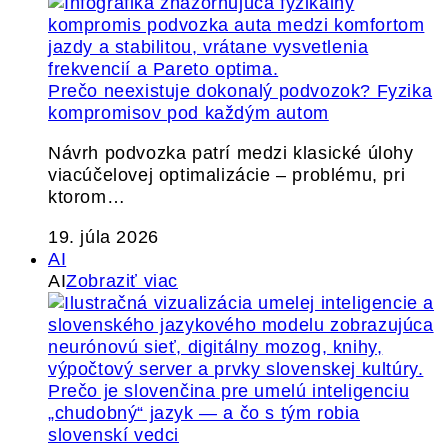
Prečo neexistuje dokonalý podvozok? Fyzika
kompromisov pod každým autom
Návrh podvozka patrí medzi klasické úlohy
viacúčelovej optimalizácie – problému, pri
ktorom…
19. júla 2026
AI
AI
Zobraziť viac
Prečo je slovenčina pre umelú inteligenciu
„chudobný“ jazyk — a čo s tým robia
slovenskí vedci