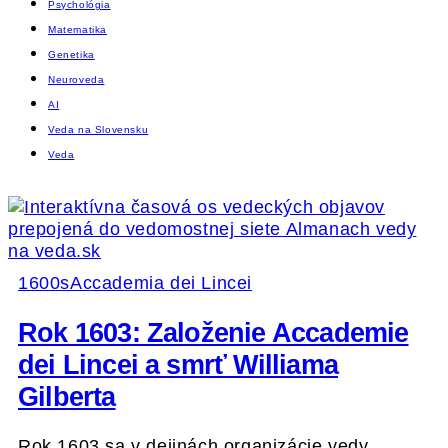
Psychológia
Matematika
Genetika
Neuroveda
AI
Veda na Slovensku
Veda
1600s
Accademia dei Lincei
Rok 1603: Založenie Accademie
dei Lincei a smrť Williama
Gilberta
Rok 1603 sa v dejinách organizácie vedy