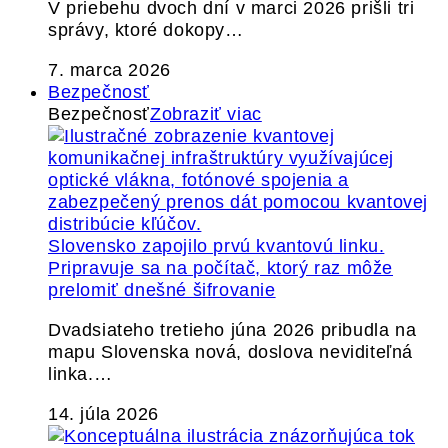
V priebehu dvoch dní v marci 2026 prišli tri
správy, ktoré dokopy…
7. marca 2026
Bezpečnosť
Bezpečnosť
Zobraziť viac
Slovensko zapojilo prvú kvantovú linku.
Pripravuje sa na počítač, ktorý raz môže
prelomiť dnešné šifrovanie
Dvadsiateho tretieho júna 2026 pribudla na
mapu Slovenska nová, doslova neviditeľná
linka.…
14. júla 2026