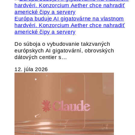
Európa buduje AI gigatovárne na vlastnom
hardvéri. Konzorcium Aether chce nahradiť
americké čipy a servery
Do súboja o vybudovanie takzvaných
európskych AI gigatovární, obrovských
dátových centier s…
12. júla 2026