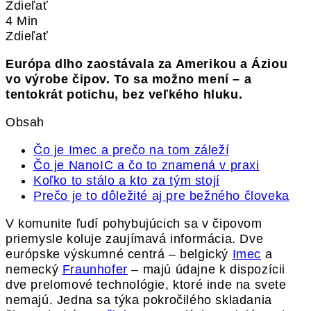
Zdieľať
4 Min
Zdieľať
Európa dlho zaostávala za Amerikou a Áziou
vo výrobe čipov. To sa možno mení – a
tentokrát potichu, bez veľkého hluku.
Obsah
Čo je Imec a prečo na tom záleží
Čo je NanoIC a čo to znamená v praxi
Koľko to stálo a kto za tým stojí
Prečo je to dôležité aj pre bežného človeka
V komunite ľudí pohybujúcich sa v čipovom
priemysle koluje zaujímavá informácia. Dve
európske výskumné centrá – belgický
Imec
a
nemecký
Fraunhofer
– majú údajne k dispozícii
dve prelomové technológie, ktoré inde na svete
nemajú. Jedna sa týka pokročilého skladania