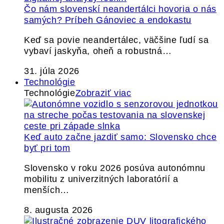
Čo nám slovenskí neandertálci hovoria o nás
samých? Príbeh Gánoviec a endokastu
Keď sa povie neandertálec, väčšine ľudí sa
vybaví jaskyňa, oheň a robustná…
31. júla 2026
Technológie
Technológie
Zobraziť viac
Keď auto začne jazdiť samo: Slovensko chce
byť pri tom
Slovensko v roku 2026 posúva autonómnu
mobilitu z univerzitných laboratórií a
menších…
8. augusta 2026