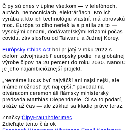
Čipy sú dnes v úplne všetkom — v telefónoch,
autách, nemocniciach, elektrárňach. Kto ich
vyrába a kto ich technológiu vlastní, má obrovskú
moc. Európa to dlho neriešila a platila za to —
vysokými cenami, dodávateľskými krízami počas
covidu, závislosťou od Taiwanu a Južnej Kórey.
Európsky Chips Act
bol prijatý v roku 2022 s
cieľom zdvojnásobiť európsky podiel na globálnej
výrobe čipov na 20 percent do roku 2030. NanoIC
je jeho najambicióznejší projekt.
„Nemáme luxus byť najväčší ani najsilnejší, ale
máme možnosť byť najlepší,“ povedal na
otváracom ceremoniáli flámsky ministerský
predseda Matthias Diependaele. Či sa to podarí,
ukáže až čas — ale základ sa kladie práve teraz.
Značky:
Čipy
Fraunhofer
Imec
Zdieľajte tento článok