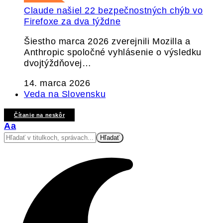
Claude našiel 22 bezpečnostných chýb vo
Firefoxe za dva týždne
Šiestho marca 2026 zverejnili Mozilla a
Anthropic spoločné vyhlásenie o výsledku
dvojtýždňovej…
14. marca 2026
Veda na Slovensku
Čítanie na neskôr
Veľkosť
Aa
písma