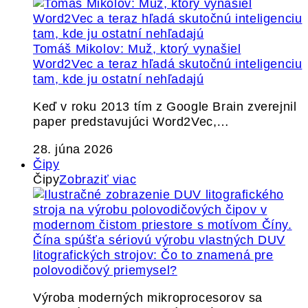
Tomáš Mikolov: Muž, ktorý vynašiel
Word2Vec a teraz hľadá skutočnú inteligenciu
tam, kde ju ostatní nehľadajú
Keď v roku 2013 tím z Google Brain zverejnil
paper predstavujúci Word2Vec,…
28. júna 2026
Čipy
Čipy
Zobraziť viac
Čína spúšťa sériovú výrobu vlastných DUV
litografických strojov: Čo to znamená pre
polovodičový priemysel?
Výroba moderných mikroprocesorov sa