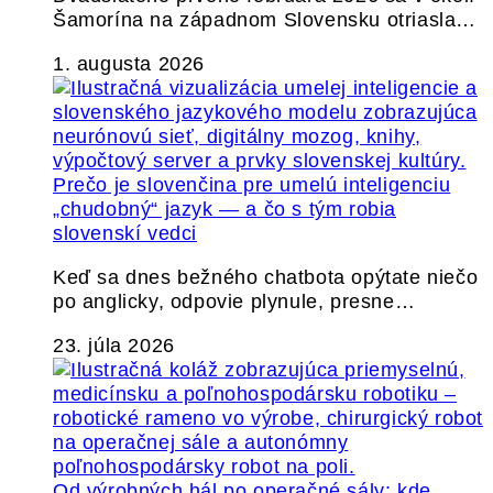
Šamorína na západnom Slovensku otriasla…
1. augusta 2026
Prečo je slovenčina pre umelú inteligenciu
„chudobný“ jazyk — a čo s tým robia
slovenskí vedci
Keď sa dnes bežného chatbota opýtate niečo
po anglicky, odpovie plynule, presne…
23. júla 2026
Od výrobných hál po operačné sály: kde