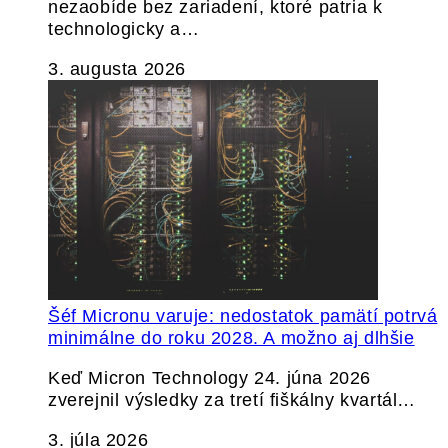
nezaobíde bez zariadení, ktoré patria k
technologicky a…
3. augusta 2026
Šéf Micronu varuje: nedostatok pamätí potrvá
minimálne do roku 2028. A možno aj dlhšie
Keď Micron Technology 24. júna 2026
zverejnil výsledky za tretí fiškálny kvartál…
3. júla 2026