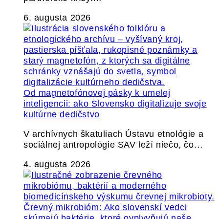
6. augusta 2026
Od magnetofónovej pásky k umelej
inteligencii: ako Slovensko digitalizuje svoje
kultúrne dedičstvo
V archívnych škatuliach Ústavu etnológie a
sociálnej antropológie SAV leží niečo, čo…
4. augusta 2026
Črevný mikrobióm: Ako slovenskí vedci
skúmajú baktérie, ktoré ovplyvňujú naše