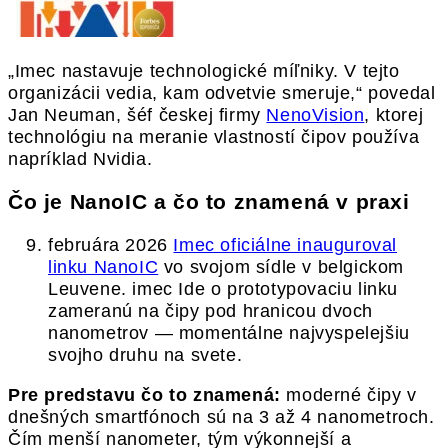
„Imec nastavuje technologické míľniky. V tejto
organizácii vedia, kam odvetvie smeruje,“ povedal
Jan Neuman, šéf českej firmy
NenoVision
, ktorej
technológiu na meranie vlastností čipov používa
napríklad Nvidia.
Čo je NanoIC a čo to znamená v praxi
februára 2026
Imec oficiálne inauguroval
linku NanoIC
vo svojom sídle v belgickom
Leuvene. imec Ide o prototypovaciu linku
zameranú na čipy pod hranicou dvoch
nanometrov — momentálne najvyspelejšiu
svojho druhu na svete.
Pre predstavu čo to znamená:
moderné čipy v
dnešných smartfónoch sú na 3 až 4 nanometroch.
Čím menší nanometer, tým výkonnejší a