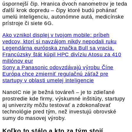
úspornejší čip. Hranica dvoch nanometrov je teda
ďalší krok dopredu – čipy ktoré budú pohánať
umelú inteligenciu, autonómne autá, medicínske
prístroje či siete 6G.
Ako vznikol displej v tvojom mobile: príbeh
vedcov, ktorí si navzájom nikdy nepodali ruku
Legendárna európska značka Bull sa vracia.
Francúzsky štát kúpil HPC divíziu Atosu za 410
miliónov eur
Sony a Panasonic odovzdávajú výrobu Číne
Európa chce zmierniť regulačnú záťaž pre
startupy v oblasti umelej inteligencie
NanoIC nie je bežná továreň – je to zdieľané
prostredie kde firmy, výskumné inštitúty, startupy
aj univerzity môžu testovať a zdokonaľovať
technológie pred tým, než investujú obrovské
sumy do masovej výroby.
Koľko to stálo a kto za tým stojí