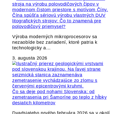
Čína spúšťa sériovú výrobu vlastných DUV
litografických strojov: Čo to znamená pre
polovodičový priemysel?
Výroba moderných mikroprocesorov sa
nezaobíde bez zariadení, ktoré patria k
technologicky a…
3. augusta 2026
Čo sa deje pod nohami Slovenska: od
zemetrasenia pri Šamoríne po teplo z hĺbky
desiatich kilometrov
Dvadsiateho prvého februára 2026 sa v okolí