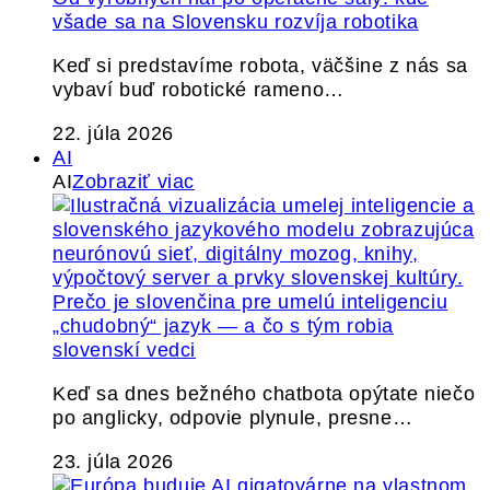
všade sa na Slovensku rozvíja robotika
Keď si predstavíme robota, väčšine z nás sa
vybaví buď robotické rameno…
22. júla 2026
AI
AI
Zobraziť viac
Prečo je slovenčina pre umelú inteligenciu
„chudobný“ jazyk — a čo s tým robia
slovenskí vedci
Keď sa dnes bežného chatbota opýtate niečo
po anglicky, odpovie plynule, presne…
23. júla 2026