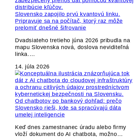
Slovensko zapojilo prvú kvantovú linku.
Pripravuje sa na počítač, ktorý raz môže
prelomiť dnešné šifrovanie
Dvadsiateho tretieho júna 2026 pribudla na
mapu Slovenska nová, doslova neviditeľná
linka.…
14. júla 2026
Od chatbotov po bankový dohľad: prečo
Slovensko rieši, kde sa spracúvajú dáta
umelej inteligencie
Keď dnes zamestnanec úradu alebo firmy
vloží dokument do AI chatbota, možno…