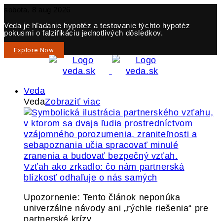
sobota, 8 aug 2026
Veda je hľadanie hypotéz a testovanie týchto hypotéz
pokusmi o falzifikáciu jednotlivých dôsledkov.
Explore Now
Veda
Veda
Zobraziť viac
Vzťah ako zrkadlo: čo nám partnerská
blízkosť odhaľuje o nás samých
Upozornenie: Tento článok neponúka
univerzálne návody ani „rýchle riešenia“ pre
partnerské krízy.…