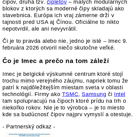
čipov, druhá tzv.
čipletov
– malých modulárnych
blokov z ktorých sa moderné čipy skladajú ako
stavebnica. Európa ich vraj zámerne drží v
tajnosti pred USA aj Čínou. Oficiálne to nikto
nepotvrdil, ale ani nevyvrátil.
Či je to pravda alebo nie, jedno je isté – Imec 9.
februára 2026 otvoril niečo skutočne veľké.
Čo je Imec a prečo na tom záleží
Imec je belgické výskumné centrum ktoré stojí
trochu mimo verejného záujmu, napriek tomu že
patrí k najdôležitejším miestam sveta v oblasti
technológií. Firmy ako
TSMC
,
Samsung
či
Intel
tam spolupracujú na čipoch ktoré prídu na trh o
niekoľko rokov. Nie je to výrobca – je to miesto
kde sa budúcnosť čipov najprv vymyslí a otestuje.
- Partnerský odkaz -