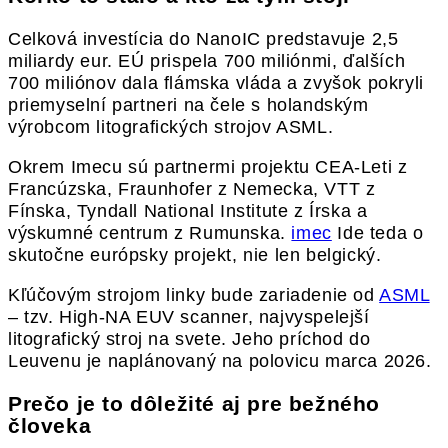
Celková investícia do NanoIC predstavuje 2,5
miliardy eur. EÚ prispela 700 miliónmi, ďalších
700 miliónov dala flámska vláda a zvyšok pokryli
priemyselní partneri na čele s holandským
výrobcom litografických strojov ASML.
Okrem Imecu sú partnermi projektu CEA-Leti z
Francúzska, Fraunhofer z Nemecka, VTT z
Fínska, Tyndall National Institute z Írska a
výskumné centrum z Rumunska.
imec
Ide teda o
skutočne európsky projekt, nie len belgický.
Kľúčovým strojom linky bude zariadenie od
ASML
– tzv. High-NA EUV scanner, najvyspelejší
litografický stroj na svete. Jeho príchod do
Leuvenu je naplánovaný na polovicu marca 2026.
Prečo je to dôležité aj pre bežného
človeka