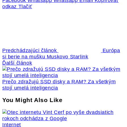
Facebook
Whatsapp
Whatsapp
Email
Kopírovať
odkaz
Tlačiť
Predchádzajúci článok
Európa
si berie na mušku Muskovo Starlink
Ďalší článok
Prečo zdražujú SSD disky a RAM? Za všetkým
stojí umelá inteligencia
You Might Also Like
Internet