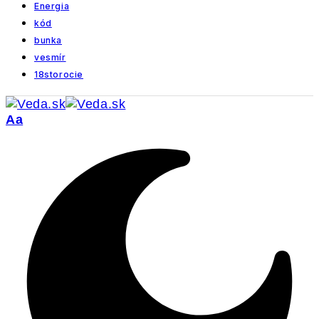
Energia
kód
bunka
vesmír
18storocie
Veľkosť
Aa
písma