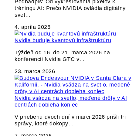
Podnadpis: Od vykresľovania pixelov k
tréningu AI: Prečo NVIDIA ovládla digitálny
svet…
4. apríla 2026
Nvidia buduje kvantovú infraštruktúru
Týždeň od 16. do 21. marca 2026 na
konferencii Nvidia GTC v…
23. marca 2026
Nvidia vsádza na svetlo, meďené drôty v AI
centrách dobieha koniec
V priebehu dvoch dní v marci 2026 prišli tri
správy, ktoré dokopy…
7. marca 2026