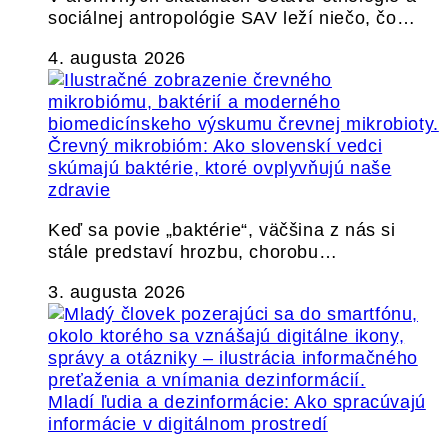
sociálnej antropológie SAV leží niečo, čo…
4. augusta 2026
Črevný mikrobióm: Ako slovenskí vedci
skúmajú baktérie, ktoré ovplyvňujú naše
zdravie
Keď sa povie „baktérie“, väčšina z nás si
stále predstaví hrozbu, chorobu…
3. augusta 2026
Mladí ľudia a dezinformácie: Ako spracúvajú
informácie v digitálnom prostredí