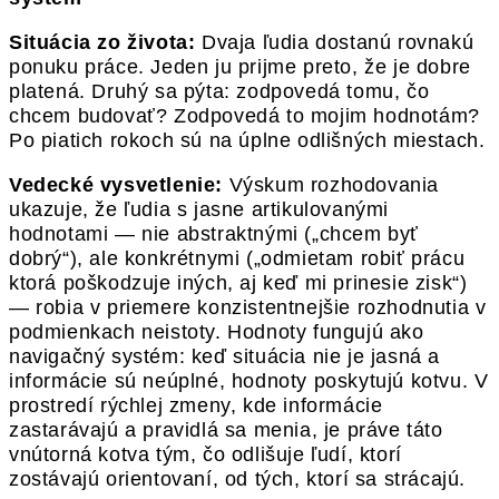
Situácia zo života:
Dvaja ľudia dostanú rovnakú
ponuku práce. Jeden ju prijme preto, že je dobre
platená. Druhý sa pýta: zodpovedá tomu, čo
chcem budovať? Zodpovedá to mojim hodnotám?
Po piatich rokoch sú na úplne odlišných miestach.
Vedecké vysvetlenie:
Výskum rozhodovania
ukazuje, že ľudia s jasne artikulovanými
hodnotami — nie abstraktnými („chcem byť
dobrý“), ale konkrétnymi („odmietam robiť prácu
ktorá poškodzuje iných, aj keď mi prinesie zisk“)
— robia v priemere konzistentnejšie rozhodnutia v
podmienkach neistoty. Hodnoty fungujú ako
navigačný systém: keď situácia nie je jasná a
informácie sú neúplné, hodnoty poskytujú kotvu. V
prostredí rýchlej zmeny, kde informácie
zastarávajú a pravidlá sa menia, je práve táto
vnútorná kotva tým, čo odlišuje ľudí, ktorí
zostávajú orientovaní, od tých, ktorí sa strácajú.