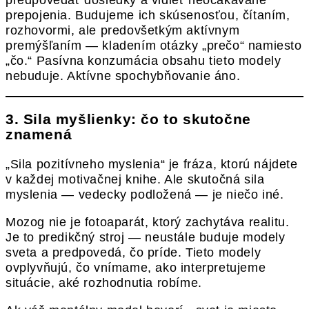
predpovedať dôsledky a vidieť neočakávané
prepojenia. Budujeme ich skúsenosťou, čítaním,
rozhovormi, ale predovšetkým aktívnym
premýšľaním — kladením otázky „prečo“ namiesto
„čo.“ Pasívna konzumácia obsahu tieto modely
nebuduje. Aktívne spochybňovanie áno.
3. Sila myšlienky: čo to skutočne
znamená
„Sila pozitívneho myslenia“ je fráza, ktorú nájdete
v každej motivačnej knihe. Ale skutočná sila
myslenia — vedecky podložená — je niečo iné.
Mozog nie je fotoaparát, ktorý zachytáva realitu.
Je to predikčný stroj — neustále buduje modely
sveta a predpovedá, čo príde. Tieto modely
ovplyvňujú, čo vnímame, ako interpretujeme
situácie, aké rozhodnutia robíme.