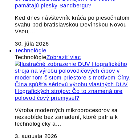
pamätajú piesky Sandbergu?
Keď dnes návštevník kráča po piesočnatom
svahu pod bratislavskou Devínskou Novou
Vsou,…
30. júla 2026
Technológie
Technológie
Zobraziť viac
Čína spúšťa sériovú výrobu vlastných DUV
litografických strojov: Čo to znamená pre
polovodičový priemysel?
Výroba moderných mikroprocesorov sa
nezaobíde bez zariadení, ktoré patria k
technologicky a…
3. augusta 2026