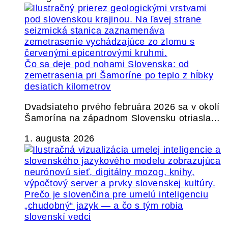
Čo sa deje pod nohami Slovenska: od
zemetrasenia pri Šamoríne po teplo z hĺbky
desiatich kilometrov
Dvadsiateho prvého februára 2026 sa v okolí
Šamorína na západnom Slovensku otriasla…
1. augusta 2026
Prečo je slovenčina pre umelú inteligenciu
„chudobný“ jazyk — a čo s tým robia
slovenskí vedci