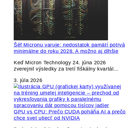
Šéf Micronu varuje: nedostatok pamätí potrvá
minimálne do roku 2028. A možno aj dlhšie
Keď Micron Technology 24. júna 2026
zverejnil výsledky za tretí fiškálny kvartál…
3. júla 2026
GPU vs CPU: Prečo CUDA poháňa AI a prečo
chce svet utiecť od NVIDIA