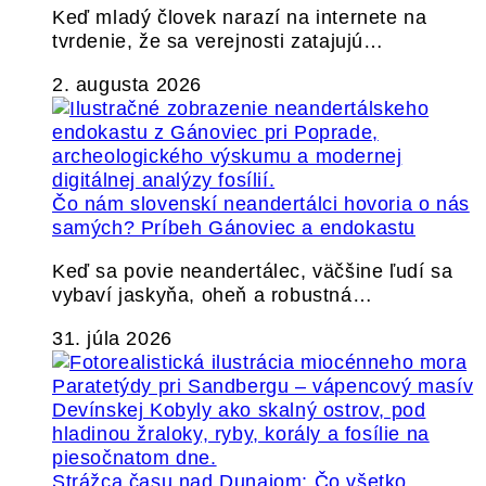
Keď mladý človek narazí na internete na
tvrdenie, že sa verejnosti zatajujú…
2. augusta 2026
Čo nám slovenskí neandertálci hovoria o nás
samých? Príbeh Gánoviec a endokastu
Keď sa povie neandertálec, väčšine ľudí sa
vybaví jaskyňa, oheň a robustná…
31. júla 2026
Strážca času nad Dunajom: Čo všetko