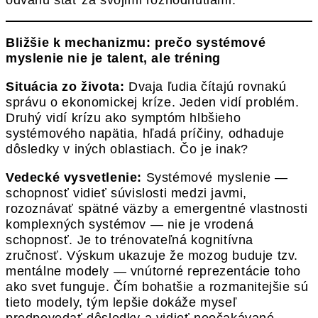
odvahu stáť za svojimi rozhodnutiami.
Bližšie k mechanizmu: prečo systémové
myslenie nie je talent, ale tréning
Situácia zo života:
Dvaja ľudia čítajú rovnakú
správu o ekonomickej kríze. Jeden vidí problém.
Druhý vidí krízu ako symptóm hlbšieho
systémového napätia, hľadá príčiny, odhaduje
dôsledky v iných oblastiach. Čo je inak?
Vedecké vysvetlenie:
Systémové myslenie —
schopnosť vidieť súvislosti medzi javmi,
rozoznávať spätné väzby a emergentné vlastnosti
komplexných systémov — nie je vrodená
schopnosť. Je to trénovateľná kognitívna
zručnosť. Výskum ukazuje že mozog buduje tzv.
mentálne modely — vnútorné reprezentácie toho
ako svet funguje. Čím bohatšie a rozmanitejšie sú
tieto modely, tým lepšie dokáže myseľ