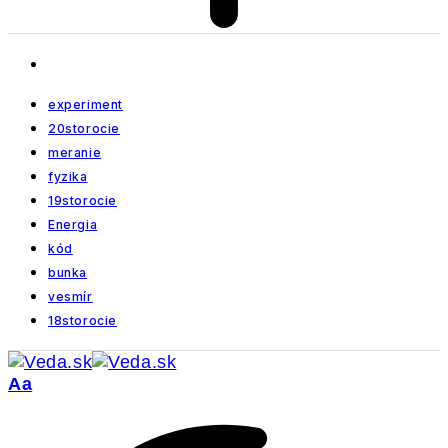
experiment
20storocie
meranie
fyzika
19storocie
Energia
kód
bunka
vesmír
18storocie
Veľkosť
Aa
písma