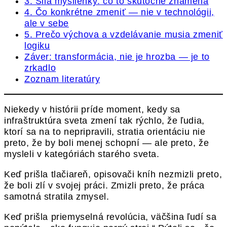
3. Sila myšlienky: čo to skutočne znamená
4. Čo konkrétne zmeniť — nie v technológii,
ale v sebe
5. Prečo výchova a vzdelávanie musia zmeniť
logiku
Záver: transformácia, nie je hrozba — je to
zrkadlo
Zoznam literatúry
Niekedy v histórii príde moment, kedy sa
infraštruktúra sveta zmení tak rýchlo, že ľudia,
ktorí sa na to nepripravili, stratia orientáciu nie
preto, že by boli menej schopní — ale preto, že
mysleli v kategóriách starého sveta.
Keď prišla tlačiareň, opisovači kníh nezmizli preto,
že boli zlí v svojej práci. Zmizli preto, že práca
samotná stratila zmysel.
Keď prišla priemyselná revolúcia, väčšina ľudí sa