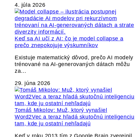
4. júla 2026
Keď sa AI učí z AI: čo je model collapse a
prečo znepokojuje výskumníkov
Existuje matematický dôvod, prečo AI modely
trénované na AI-generovaných dátach môžu
za…
29. júna 2026
Tomáš Mikolov: Muž, ktorý vynašiel
Word2Vec a teraz hľadá skutočnú inteligenciu
tam, kde ju ostatní nehľadajú
Keď v roku 2013 tím z Google Brain zverejnil