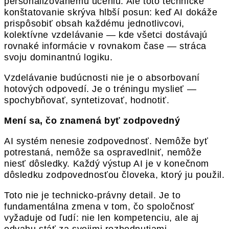
personalizovanému učeniu. Ale toto technické
konštatovanie skrýva hlbší posun: keď AI dokáže
prispôsobiť obsah každému jednotlivcovi,
kolektívne vzdelávanie — kde všetci dostávajú
rovnaké informácie v rovnakom čase — stráca
svoju dominantnú logiku.
Vzdelávanie budúcnosti nie je o absorbovaní
hotových odpovedí. Je o tréningu myslieť —
spochybňovať, syntetizovať, hodnotiť.
Mení sa, čo znamená byť zodpovedný
AI systém nenesie zodpovednosť. Nemôže byť
potrestaná, nemôže sa ospravedlniť, nemôže
niesť dôsledky. Každý výstup AI je v konečnom
dôsledku zodpovednosťou človeka, ktorý ju použil.
Toto nie je technicko-právny detail. Je to
fundamentálna zmena v tom, čo spoločnosť
vyžaduje od ľudí: nie len kompetenciu, ale aj