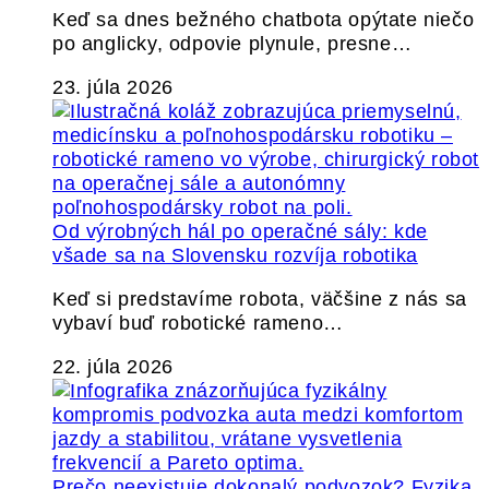
Keď sa dnes bežného chatbota opýtate niečo
po anglicky, odpovie plynule, presne…
23. júla 2026
Od výrobných hál po operačné sály: kde
všade sa na Slovensku rozvíja robotika
Keď si predstavíme robota, väčšine z nás sa
vybaví buď robotické rameno…
22. júla 2026
Prečo neexistuje dokonalý podvozok? Fyzika