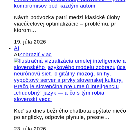
kompromisov pod každým autom
Návrh podvozka patrí medzi klasické úlohy
viacúčelovej optimalizácie – problému, pri
ktorom…
19. júla 2026
AI
AI
Zobraziť viac
Prečo je slovenčina pre umelú inteligenciu
„chudobný“ jazyk — a čo s tým robia
slovenskí vedci
Keď sa dnes bežného chatbota opýtate niečo
po anglicky, odpovie plynule, presne…
23. júla 2026