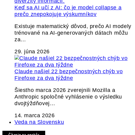
Keď sa AI učí z AI: čo je model collapse a
prečo znepokojuje výskumníkov
Existuje matematický dôvod, prečo AI modely
trénované na AI-generovaných dátach môžu
za…
29. júna 2026
Claude našiel 22 bezpečnostných chýb vo
Firefoxe za dva týždne
Šiestho marca 2026 zverejnili Mozilla a
Anthropic spoločné vyhlásenie o výsledku
dvojtýždňovej…
14. marca 2026
Veda na Slovensku
Čítanie na neskôr