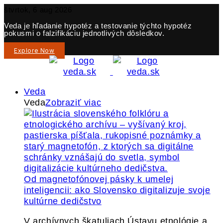
štvrtok, 6 aug 2026
Veda je hľadanie hypotéz a testovanie týchto hypotéz
pokusmi o falzifikáciu jednotlivých dôsledkov.
Explore Now
Veda
Veda
Zobraziť viac
Od magnetofónovej pásky k umelej
inteligencii: ako Slovensko digitalizuje svoje
kultúrne dedičstvo
V archívnych škatuliach Ústavu etnológie a