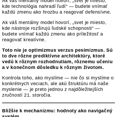
Ak váš mentálny model hovorí, „svet je miesto,
kde technológia nahradí ľudí“ — budete vnímať
každú zmenu ako hrozbu a reagovať defensívne.
Ak váš mentálny model hovorí, „svet je miesto,
kde nástroje rozširujú ľudské schopnosti“ —
budete vnímať každú zmenu ako príležitosť a
reagovať kreatívne.
Toto nie je optimizmus verzus pesimizmus. Sú
to dve rôzne prediktívne architektúry, ktoré
vedú k rôznym rozhodnutiam, rôznemu učeniu
a v konečnom dôsledku k rôznym životom.
Kontrola toho, ako myslíme — nie čo si myslíme o
konkrétnych veciach, ale akú štruktúru má naše
myslenie — je preto jednou z najdôležitejších
zručností 21. storočia.
Bližšie k mechanizmu: hodnoty ako navigačný
systém