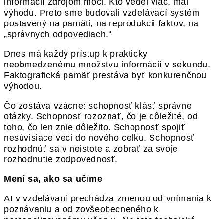
informácií zdrojom moci. Kto vedel viac, mal
výhodu. Preto sme budovali vzdelávací systém
postavený na pamäti, na reprodukcii faktov, na
„správnych odpovediach.“
Dnes má každý prístup k prakticky
neobmedzenému množstvu informácií v sekundu.
Faktografická pamäť prestáva byť konkurenčnou
výhodou.
Čo zostáva vzácne: schopnosť klásť správne
otázky. Schopnosť rozoznať, čo je dôležité, od
toho, čo len znie dôležito. Schopnosť spojiť
nesúvisiace veci do nového celku. Schopnosť
rozhodnúť sa v neistote a zobrať za svoje
rozhodnutie zodpovednosť.
Mení sa, ako sa učíme
AI v vzdelávaní prechádza zmenou od vnímania k
poznávaniu a od zovšeobecneného k