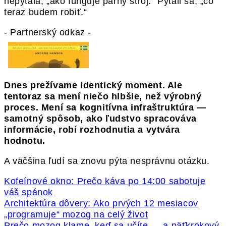
nepýtala, „ako funguje parný stroj.“ Pýtali sa, „čo
teraz budem robiť.“
- Partnerský odkaz -
Dnes prežívame identický moment. Ale
tentoraz sa mení niečo hlbšie, než výrobný
proces. Mení sa kognitívna infraštruktúra —
samotný spôsob, ako ľudstvo spracováva
informácie, robí rozhodnutia a vytvára
hodnotu.
A väčšina ľudí sa znovu pýta nesprávnu otázku.
Kofeínové okno: Prečo káva po 14:00 sabotuje
váš spánok
Architektúra dôvery: Ako prvých 12 mesiacov
„programuje“ mozog na celý život
Prečo mozog klame, keď sa učíte — a päťkrokový