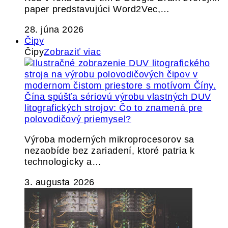
paper predstavujúci Word2Vec,…
28. júna 2026
Čipy
Čipy
Zobraziť viac
Čína spúšťa sériovú výrobu vlastných DUV
litografických strojov: Čo to znamená pre
polovodičový priemysel?
Výroba moderných mikroprocesorov sa
nezaobíde bez zariadení, ktoré patria k
technologicky a…
3. augusta 2026