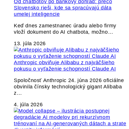
Od chatbotov po bankový dohľad: prečo
Slovensko rieši, kde sa spracúvajú dáta
umelej inteligencie
Keď dnes zamestnanec úradu alebo firmy
vloží dokument do AI chatbota, možno…
13. júla 2026
Anthropic obviňuje Alibabu z najväčšieho
pokusu o vyťaženie schopností Claude AI
Spoločnosť Anthropic 24. júna 2026 oficiálne
obvinila čínsky technologický gigant Alibaba
z…
4. júla 2026