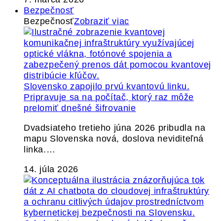
Bezpečnosť
Bezpečnosť
Zobraziť viac
Slovensko zapojilo prvú kvantovú linku.
Pripravuje sa na počítač, ktorý raz môže
prelomiť dnešné šifrovanie
Dvadsiateho tretieho júna 2026 pribudla na
mapu Slovenska nová, doslova neviditeľná
linka.…
14. júla 2026