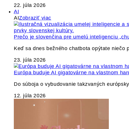
22. júla 2026
AI
AI
Zobraziť viac
Prečo je slovenčina pre umelú inteligenciu „ch
Keď sa dnes bežného chatbota opýtate niečo p
23. júla 2026
Európa buduje AI gigatovárne na vlastnom har
Do súboja o vybudovanie takzvaných európskyc
12. júla 2026