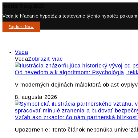
nedeľa, 9 aug 2026
Veda je hľadanie hypotéz a testovanie týchto hypotéz pokusmi 
Explore Now
Veda
Veda
Zobraziť viac
Od nevedomia k algoritmom: Psychológia, re
V moderných dejinách máloktorá oblasť ovply
8. augusta 2026
Vzťah ako zrkadlo: čo nám partnerská blízkos
Upozornenie: Tento článok neponúka univerzáln