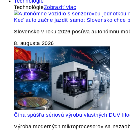
Technológie
Technológie
Zobraziť viac
Keď auto začne jazdiť samo: Slovensko chce b
Slovensko v roku 2026 posúva autonómnu mobil
8. augusta 2026
Čína spúšťa sériovú výrobu vlastných DUV lito
Výroba moderných mikroprocesorov sa nezaobíd