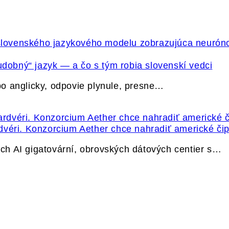
udobný“ jazyk — a čo s tým robia slovenskí vedci
o anglicky, odpovie plynule, presne…
dvéri. Konzorcium Aether chce nahradiť americké čip
h AI gigatovární, obrovských dátových centier s…