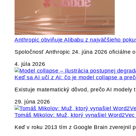
Anthropic obviňuje Alibabu z najväčšieho poku
Spoločnosť Anthropic 24. júna 2026 oficiálne o
4. júla 2026
Keď sa AI učí z AI: čo je model collapse a pr
Existuje matematický dôvod, prečo AI modely
29. júna 2026
Tomáš Mikolov: Muž, ktorý vynašiel Word2Vec a
Keď v roku 2013 tím z Google Brain zverejnil