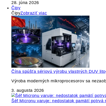
28. júna 2026
Čipy
Čipy
Zobraziť viac
Čína spúšťa sériovú výrobu vlastných DUV lito
Výroba moderných mikroprocesorov sa nezaobíd
3. augusta 2026
Šéf Micronu varuje: nedostatok pamätí potrvá 