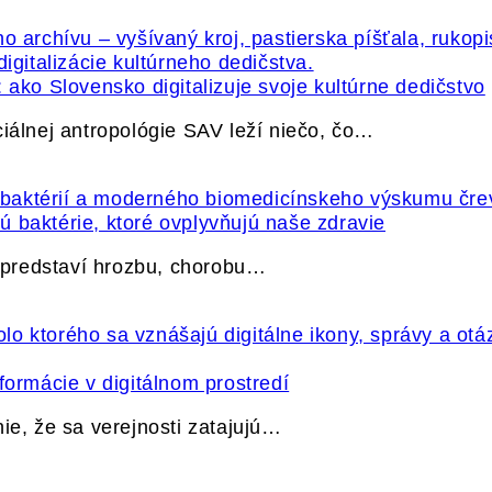
 ako Slovensko digitalizuje svoje kultúrne dedičstvo
ciálnej antropológie SAV leží niečo, čo…
 baktérie, ktoré ovplyvňujú naše zdravie
e predstaví hrozbu, chorobu…
formácie v digitálnom prostredí
ie, že sa verejnosti zatajujú…