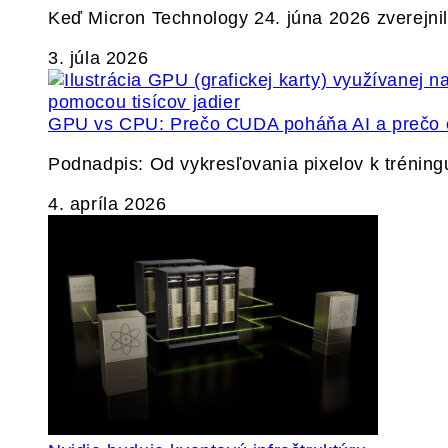
Keď Micron Technology 24. júna 2026 zverejnil 
3. júla 2026
GPU vs CPU: Prečo CUDA poháňa AI a prečo c
Podnadpis: Od vykresľovania pixelov k tréning
4. apríla 2026