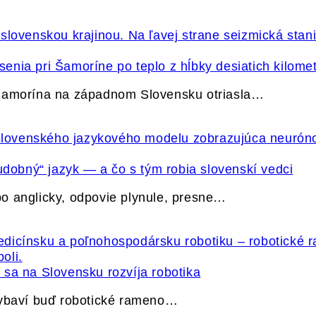
nia pri Šamoríne po teplo z hĺbky desiatich kilome
 Šamorína na západnom Slovensku otriasla…
udobný“ jazyk — a čo s tým robia slovenskí vedci
o anglicky, odpovie plynule, presne…
sa na Slovensku rozvíja robotika
vybaví buď robotické rameno…