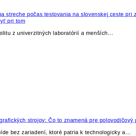
yť pri tom
itu z univerzitných laboratórií a menších…
grafických strojov: Čo to znamená pre polovodičový
e bez zariadení, ktoré patria k technologicky a…