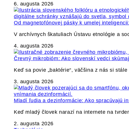
6. augusta 2026
Od magnetofónovej pásky k umelej inteligencii:
V archívnych škatuliach Ústavu etnológie a so
4. augusta 2026
Črevný mikrobióm: Ako slovenskí vedci skúmajú
Keď sa povie „baktérie“, väčšina z nás si stál
3. augusta 2026
Mladí ľudia a dezinformácie: Ako spracúvajú in
Keď mladý človek narazí na internete na tvrden
2. augusta 2026