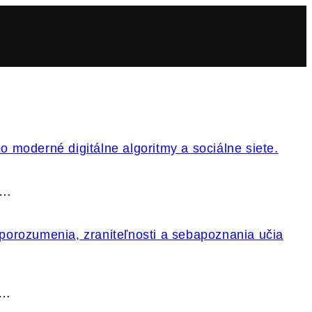
k…
.…