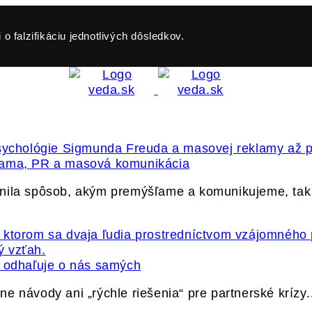
o falzifikáciu jednotlivých dôsledkov.
klama, PR a masová komunikácia
vnila spôsob, akým premýšľame a komunikujeme, ta
ť odhaľuje o nás samých
e návody ani „rýchle riešenia“ pre partnerské krízy