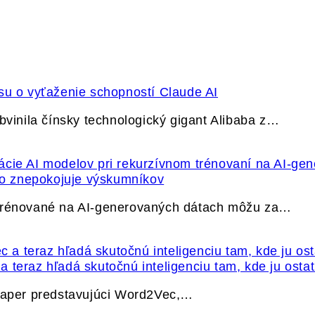
su o vyťaženie schopností Claude AI
bvinila čínsky technologický gigant Alibaba z…
ečo znepokojuje výskumníkov
 trénované na AI-generovaných dátach môžu za…
 teraz hľadá skutočnú inteligenciu tam, kde ju osta
 paper predstavujúci Word2Vec,…