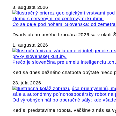
3. augusta 2026
Čo sa deje pod nohami Slovenska: od zemetrase
Dvadsiateho prvého februára 2026 sa v okolí
1. augusta 2026
Prečo je slovenčina pre umelú inteligenciu „ch
Keď sa dnes bežného chatbota opýtate niečo p
23. júla 2026
Od výrobných hál po operačné sály: kde všade 
Keď si predstavíme robota, väčšine z nás sa 