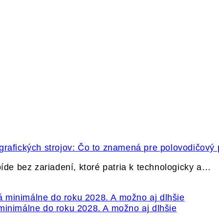
grafických strojov: Čo to znamená pre polovodičový
e bez zariadení, ktoré patria k technologicky a…
minimálne do roku 2028. A možno aj dlhšie