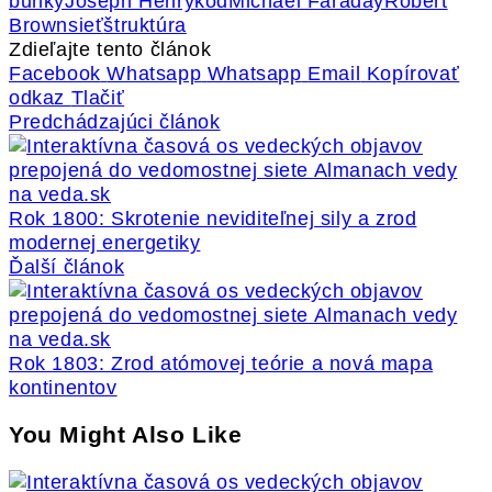
bunky
Joseph Henry
kód
Michael Faraday
Robert
Brown
sieť
štruktúra
Zdieľajte tento článok
Facebook
Whatsapp
Whatsapp
Email
Kopírovať
odkaz
Tlačiť
Predchádzajúci článok
Rok 1800: Skrotenie neviditeľnej sily a zrod
modernej energetiky
Ďalší článok
Rok 1803: Zrod atómovej teórie a nová mapa
kontinentov
You Might Also Like