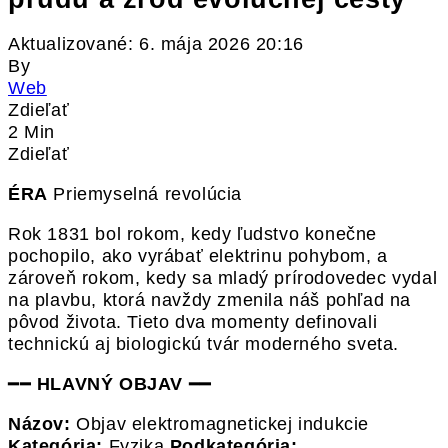
Aktualizované: 6. mája 2026 20:16
By
Web
Zdieľať
2 Min
Zdieľať
ÉRA
Priemyselná revolúcia
Rok 1831 bol rokom, kedy ľudstvo konečne
pochopilo, ako vyrábať elektrinu pohybom, a
zároveň rokom, kedy sa mladý prírodovedec vydal
na plavbu, ktorá navždy zmenila náš pohľad na
pôvod života. Tieto dva momenty definovali
technickú aj biologickú tvár moderného sveta.
━━
HLAVNÝ OBJAV
━━
Názov:
Objav elektromagnetickej indukcie
Kategória:
Fyzika
Podkategória: