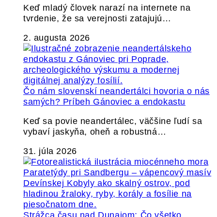
Keď mladý človek narazí na internete na
tvrdenie, že sa verejnosti zatajujú…
2. augusta 2026
Čo nám slovenskí neandertálci hovoria o nás
samých? Príbeh Gánoviec a endokastu
Keď sa povie neandertálec, väčšine ľudí sa
vybaví jaskyňa, oheň a robustná…
31. júla 2026
Strážca času nad Dunajom: Čo všetko