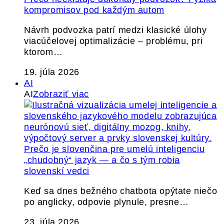
kompromisov pod každým autom
Návrh podvozka patrí medzi klasické úlohy
viacúčelovej optimalizácie – problému, pri
ktorom…
19. júla 2026
AI
AI
Zobraziť viac
Prečo je slovenčina pre umelú inteligenciu
„chudobný“ jazyk — a čo s tým robia
slovenskí vedci
Keď sa dnes bežného chatbota opýtate niečo
po anglicky, odpovie plynule, presne…
23. júla 2026