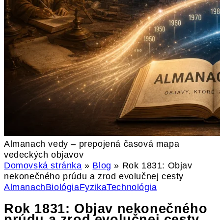
Almanach vedy – prepojená časová mapa
vedeckých objavov
Domovská stránka
»
Blog
»
Rok 1831: Objav
nekonečného prúdu a zrod evolučnej cesty
Almanach
Biológia
Fyzika
Technológia
Rok 1831: Objav nekonečného
prúdu a zrod evolučnej cesty