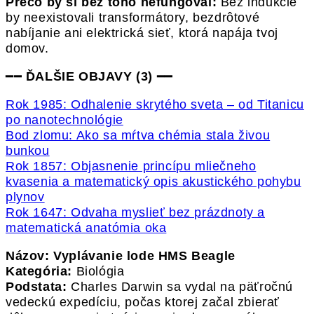
Prečo by si bez toho nefungoval:
Bez indukcie
by neexistovali transformátory, bezdrôtové
nabíjanie ani elektrická sieť, ktorá napája tvoj
domov.
━━
ĎALŠIE OBJAVY (3)
━━
Rok 1985: Odhalenie skrytého sveta – od Titanicu
po nanotechnológie
Bod zlomu: Ako sa mŕtva chémia stala živou
bunkou
Rok 1857: Objasnenie princípu mliečneho
kvasenia a matematický opis akustického pohybu
plynov
Rok 1647: Odvaha myslieť bez prázdnoty a
matematická anatómia oka
Názov: Vyplávanie lode HMS Beagle
Kategória:
Biológia
Podstata:
Charles Darwin sa vydal na päťročnú
vedeckú expedíciu, počas ktorej začal zbierať