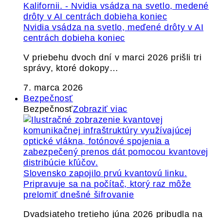
Nvidia vsádza na svetlo, meďené drôty v AI
centrách dobieha koniec
V priebehu dvoch dní v marci 2026 prišli tri
správy, ktoré dokopy…
7. marca 2026
Bezpečnosť
Bezpečnosť
Zobraziť viac
Slovensko zapojilo prvú kvantovú linku.
Pripravuje sa na počítač, ktorý raz môže
prelomiť dnešné šifrovanie
Dvadsiateho tretieho júna 2026 pribudla na