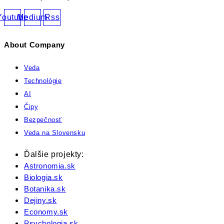
Youtube
Medium
Rss
About Company
Veda
Technológie
AI
Čipy
Bezpečnosť
Veda na Slovensku
Ďalšie projekty:
Astronomia.sk
Biologia.sk
Botanika.sk
Dejiny.sk
Economy.sk
Psychologia.sk