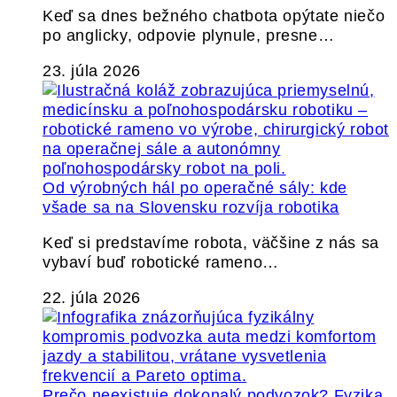
Keď sa dnes bežného chatbota opýtate niečo
po anglicky, odpovie plynule, presne…
23. júla 2026
Od výrobných hál po operačné sály: kde
všade sa na Slovensku rozvíja robotika
Keď si predstavíme robota, väčšine z nás sa
vybaví buď robotické rameno…
22. júla 2026
Prečo neexistuje dokonalý podvozok? Fyzika