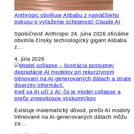
Anthropic obviňuje Alibabu z najväčšieho
pokusu o vyťaženie schopností Claude AI
Spoločnosť Anthropic 24. júna 2026 oficiálne
obvinila čínsky technologický gigant Alibaba
z…
4. júla 2026
Keď sa AI učí z AI: čo je model collapse a
prečo znepokojuje výskumníkov
Existuje matematický dôvod, prečo AI modely
trénované na AI-generovaných dátach môžu
za…