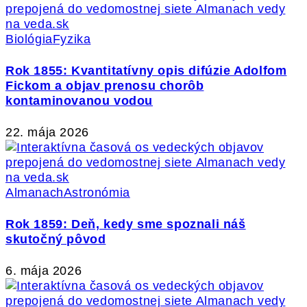
Biológia
Fyzika
Rok 1855: Kvantitatívny opis difúzie Adolfom
Fickom a objav prenosu chorôb
kontaminovanou vodou
22. mája 2026
Almanach
Astronómia
Rok 1859: Deň, kedy sme spoznali náš
skutočný pôvod
6. mája 2026