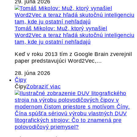
29. júna 2026
Tomáš Mikolov: Muž, ktorý vynašiel
Word2Vec a teraz hľadá skutočnú inteligenciu
tam, kde ju ostatní nehľadajú
Keď v roku 2013 tím z Google Brain zverejnil
paper predstavujúci Word2Vec,…
28. júna 2026
Čipy
Čipy
Zobraziť viac
Čína spúšťa sériovú výrobu vlastných DUV
litografických strojov: Čo to znamená pre
polovodičový priemysel?