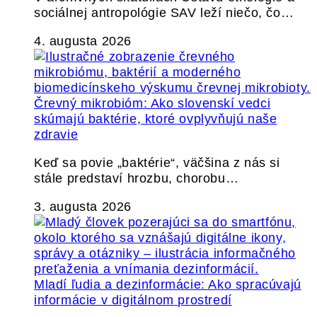
sociálnej antropológie SAV leží niečo, čo…
4. augusta 2026
Črevný mikrobióm: Ako slovenskí vedci
skúmajú baktérie, ktoré ovplyvňujú naše
zdravie
Keď sa povie „baktérie“, väčšina z nás si
stále predstaví hrozbu, chorobu…
3. augusta 2026
Mladí ľudia a dezinformácie: Ako spracúvajú
informácie v digitálnom prostredí