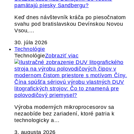
pamätajú piesky Sandbergu?
Keď dnes návštevník kráča po piesočnatom
svahu pod bratislavskou Devínskou Novou
Vsou,…
30. júla 2026
Technológie
Technológie
Zobraziť viac
Čína spúšťa sériovú výrobu vlastných DUV
litografických strojov: Čo to znamená pre
polovodičový priemysel?
Výroba moderných mikroprocesorov sa
nezaobíde bez zariadení, ktoré patria k
technologicky a…
3. augusta 2026