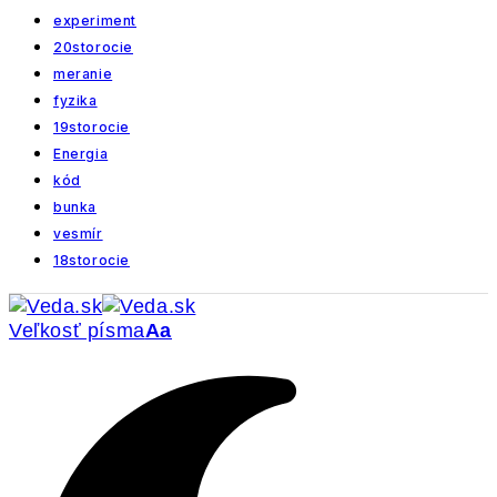
experiment
20storocie
meranie
fyzika
19storocie
Energia
kód
bunka
vesmír
18storocie
Veľkosť písma
Aa