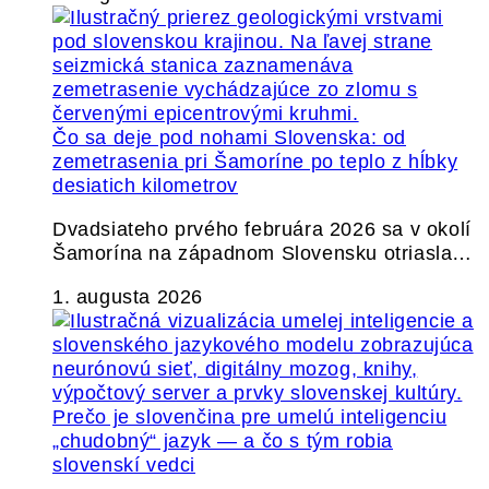
Čo sa deje pod nohami Slovenska: od
zemetrasenia pri Šamoríne po teplo z hĺbky
desiatich kilometrov
Dvadsiateho prvého februára 2026 sa v okolí
Šamorína na západnom Slovensku otriasla…
1. augusta 2026
Prečo je slovenčina pre umelú inteligenciu
„chudobný“ jazyk — a čo s tým robia
slovenskí vedci