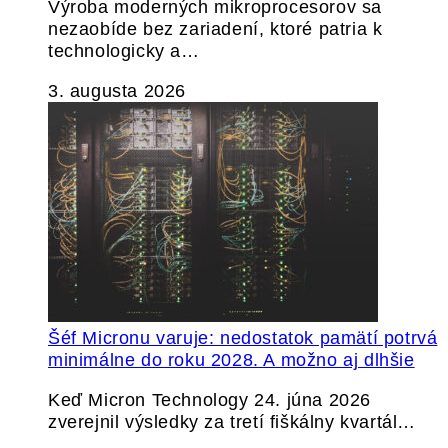
Výroba moderných mikroprocesorov sa
nezaobíde bez zariadení, ktoré patria k
technologicky a…
3. augusta 2026
Šéf Micronu varuje: nedostatok pamätí potrvá
minimálne do roku 2028. A možno aj dlhšie
Keď Micron Technology 24. júna 2026
zverejnil výsledky za tretí fiškálny kvartál…