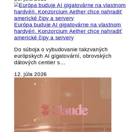
Európa buduje AI gigatovárne na vlastnom
hardvéri. Konzorcium Aether chce nahradiť
americké čipy a servery
Do súboja o vybudovanie takzvaných
európskych AI gigatovární, obrovských
dátových centier s…
12. júla 2026