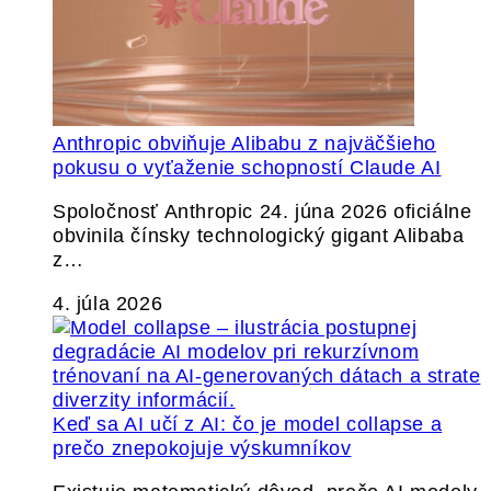
Anthropic obviňuje Alibabu z najväčšieho
pokusu o vyťaženie schopností Claude AI
Spoločnosť Anthropic 24. júna 2026 oficiálne
obvinila čínsky technologický gigant Alibaba
z…
4. júla 2026
Keď sa AI učí z AI: čo je model collapse a
prečo znepokojuje výskumníkov