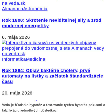
Almanach
Astronómia
Rok 1800: Skrotenie neviditeľnej sily a zrod
modernej energetiky
6. mája 2026
Informatika
Medicína
Rok 1884: Objav baktérie cholery, prvé
automaty na lístky a začiatok štandardizácie
času
20. mája 2026
Veda je hľadanie hypotéz a testovanie týchto hypotéz pokusmi o
falzifikáciu jednotlivých dôsledkov.