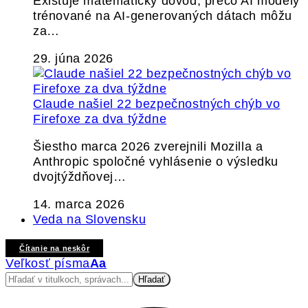
Existuje matematický dôvod, prečo AI modely
trénované na AI-generovaných dátach môžu
za…
29. júna 2026
Claude našiel 22 bezpečnostných chýb vo
Firefoxe za dva týždne
Šiestho marca 2026 zverejnili Mozilla a
Anthropic spoločné vyhlásenie o výsledku
dvojtýždňovej…
14. marca 2026
Veda na Slovensku
Čítanie na neskôr
Veľkosť písma
Aa