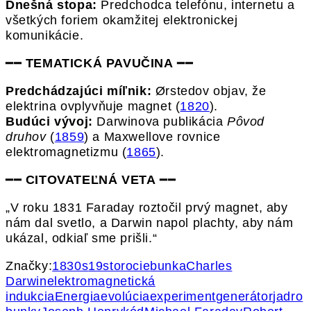
Dnešná stopa:
Predchodca telefónu, internetu a
všetkých foriem okamžitej elektronickej
komunikácie.
━━
TEMATICKÁ PAVUČINA
━━
Predchádzajúci míľnik:
Ørstedov objav, že
elektrina ovplyvňuje magnet (
1820
).
Budúci vývoj:
Darwinova publikácia
Pôvod
druhov
(
1859
) a Maxwellove rovnice
elektromagnetizmu (
1865
).
━━
CITOVATEĽNÁ VETA
━━
„V roku 1831 Faraday roztočil prvý magnet, aby
nám dal svetlo, a Darwin napol plachty, aby nám
ukázal, odkiaľ sme prišli.“
Značky:
1830s
19storocie
bunka
Charles
Darwin
elektromagnetická
indukcia
Energia
evolúcia
experiment
generátor
jadro