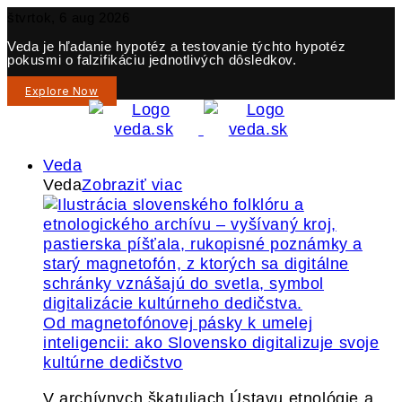
štvrtok, 6 aug 2026
Veda je hľadanie hypotéz a testovanie týchto hypotéz
pokusmi o falzifikáciu jednotlivých dôsledkov.
Explore Now
Veda
Veda
Zobraziť viac
Od magnetofónovej pásky k umelej
inteligencii: ako Slovensko digitalizuje svoje
kultúrne dedičstvo
V archívnych škatuliach Ústavu etnológie a