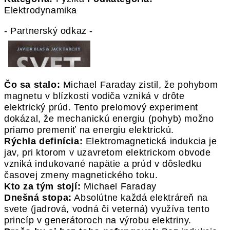
Elektrodynamika
- Partnerský odkaz -
Čo sa stalo:
Michael Faraday zistil, že pohybom
magnetu v blízkosti vodiča vzniká v drôte
elektrický prúd. Tento prelomový experiment
dokázal, že mechanickú energiu (pohyb) možno
priamo premeniť na energiu elektrickú.
Rýchla definícia:
Elektromagnetická indukcia je
jav, pri ktorom v uzavretom elektrickom obvode
vzniká indukované napätie a prúd v dôsledku
časovej zmeny magnetického toku.
Kto za tým stojí:
Michael Faraday
Dnešná stopa:
Absolútne každá elektráreň na
svete (jadrová, vodná či veterná) využíva tento
princíp v generátoroch na výrobu elektriny.