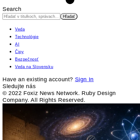
Search
Veda
Technológie
AI
Čipy
Bezpečnosť
Veda na Slovensku
Have an existing account?
Sign In
Sledujte nás
© 2022 Foxiz News Network. Ruby Design
Company. All Rights Reserved.