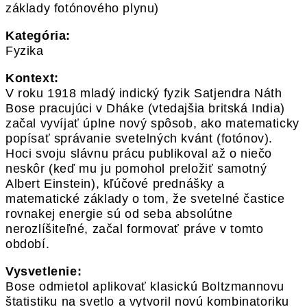
základy fotónového plynu)
Kategória:
Fyzika
Kontext:
V roku 1918 mladý indický fyzik Satjendra Náth
Bose pracujúci v Dháke (vtedajšia britská India)
začal vyvíjať úplne nový spôsob, ako matematicky
popísať správanie svetelných kvánt (fotónov).
Hoci svoju slávnu prácu publikoval až o niečo
neskôr (keď mu ju pomohol preložiť samotný
Albert Einstein), kľúčové prednášky a
matematické základy o tom, že svetelné častice
rovnakej energie sú od seba absolútne
nerozlíšiteľné, začal formovať práve v tomto
období.
Vysvetlenie:
Bose odmietol aplikovať klasickú Boltzmannovu
štatistiku na svetlo a vytvoril novú kombinatoriku