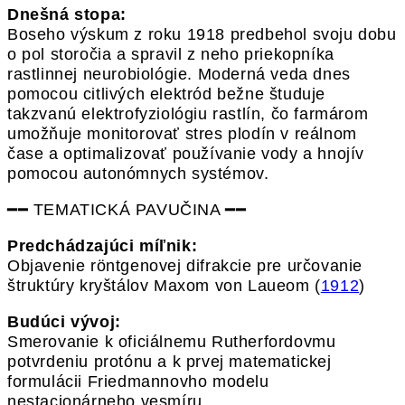
Dnešná stopa:
Boseho výskum z roku 1918 predbehol svoju dobu
o pol storočia a spravil z neho priekopníka
rastlinnej neurobiológie. Moderná veda dnes
pomocou citlivých elektród bežne študuje
takzvanú elektrofyziológiu rastlín, čo farmárom
umožňuje monitorovať stres plodín v reálnom
čase a optimalizovať používanie vody a hnojív
pomocou autonómnych systémov.
━━ TEMATICKÁ PAVUČINA ━━
Predchádzajúci míľnik:
Objavenie röntgenovej difrakcie pre určovanie
štruktúry kryštálov Maxom von Laueom (
1912
)
Budúci vývoj:
Smerovanie k oficiálnemu Rutherfordovmu
potvrdeniu protónu a k prvej matematickej
formulácii Friedmannovho modelu
nestacionárneho vesmíru.