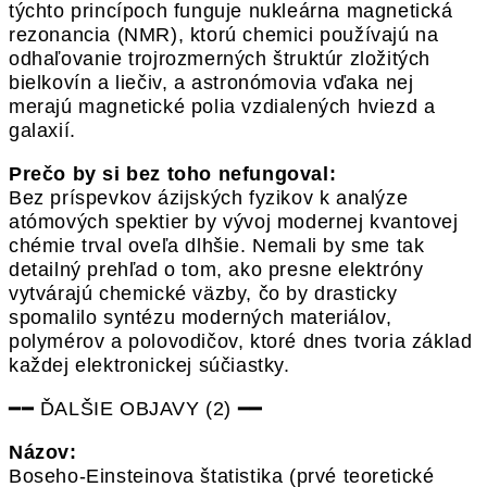
týchto princípoch funguje nukleárna magnetická
rezonancia (NMR), ktorú chemici používajú na
odhaľovanie trojrozmerných štruktúr zložitých
bielkovín a liečiv, a astronómovia vďaka nej
merajú magnetické polia vzdialených hviezd a
galaxií.
Prečo by si bez toho nefungoval:
Bez príspevkov ázijských fyzikov k analýze
atómových spektier by vývoj modernej kvantovej
chémie trval oveľa dlhšie. Nemali by sme tak
detailný prehľad o tom, ako presne elektróny
vytvárajú chemické väzby, čo by drasticky
spomalilo syntézu moderných materiálov,
polymérov a polovodičov, ktoré dnes tvoria základ
každej elektronickej súčiastky.
━━ ĎALŠIE OBJAVY (2) ━━
Názov:
Boseho-Einsteinova štatistika (prvé teoretické