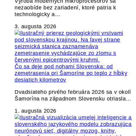
Výroba moderných mikroprocesorov sa
nezaobíde bez zariadení, ktoré patria k
technologicky a…
3. augusta 2026
Čo sa deje pod nohami Slovenska: od
zemetrasenia pri Šamoríne po teplo z hĺbky
desiatich kilometrov
Dvadsiateho prvého februára 2026 sa v okolí
Šamorína na západnom Slovensku otriasla…
1. augusta 2026