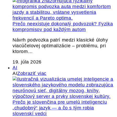
Prečo neexistuje dokonalý podvozok? Fyzika
kompromisov pod každým autom
Návrh podvozka patrí medzi klasické úlohy
viacúčelovej optimalizácie – problému, pri
ktorom…
19. júla 2026
AI
AI
Zobraziť viac
Prečo je slovenčina pre umelú inteligenciu
„chudobný“ jazyk — a čo s tým robia
slovenskí vedci