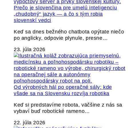
Prečo je slovenčina pre umelú inteligenciu
„chudobný“ jazyk — a čo s tým robia
slovenskí vedci
Keď sa dnes bežného chatbota opýtate niečo
po anglicky, odpovie plynule, presne…
23. júla 2026
Od výrobných hál po operačné sály: kde
všade sa na Slovensku rozvíja robotika
Keď si predstavíme robota, väčšine z nás sa
vybaví buď robotické rameno…
22. júla 2026