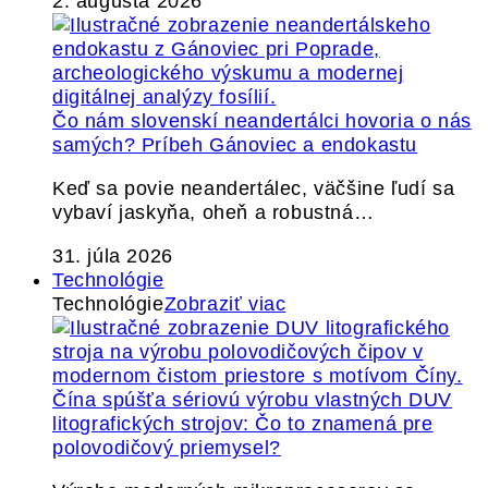
2. augusta 2026
Čo nám slovenskí neandertálci hovoria o nás
samých? Príbeh Gánoviec a endokastu
Keď sa povie neandertálec, väčšine ľudí sa
vybaví jaskyňa, oheň a robustná…
31. júla 2026
Technológie
Technológie
Zobraziť viac
Čína spúšťa sériovú výrobu vlastných DUV
litografických strojov: Čo to znamená pre
polovodičový priemysel?