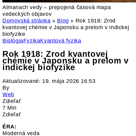
Almanach vedy – prepojená časová mapa
vedeckých objavov
Domovská stránka
»
Blog
»
Rok 1918: Zrod
kvantovej chémie v Japonsku a prelom v indickej
biofyzike
Biológia
Fyzika
Kvantová fyzika
Rok 1918: Zrod kvantovej
chémie v Japonsku a prelom v
indickej biofyzike
Aktualizované: 19. mája 2026 16:53
By
Web
Zdieľať
7 Min
Zdieľať
ÉRA:
Moderná veda