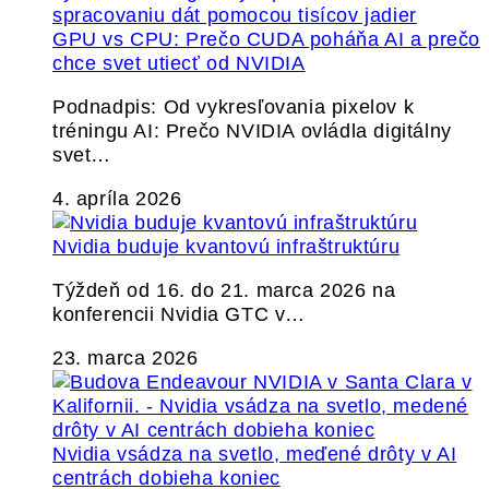
GPU vs CPU: Prečo CUDA poháňa AI a prečo
chce svet utiecť od NVIDIA
Podnadpis: Od vykresľovania pixelov k
tréningu AI: Prečo NVIDIA ovládla digitálny
svet…
4. apríla 2026
Nvidia buduje kvantovú infraštruktúru
Týždeň od 16. do 21. marca 2026 na
konferencii Nvidia GTC v…
23. marca 2026
Nvidia vsádza na svetlo, meďené drôty v AI
centrách dobieha koniec