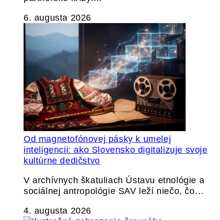
6. augusta 2026
Od magnetofónovej pásky k umelej
inteligencii: ako Slovensko digitalizuje svoje
kultúrne dedičstvo
V archívnych škatuliach Ústavu etnológie a
sociálnej antropológie SAV leží niečo, čo…
4. augusta 2026