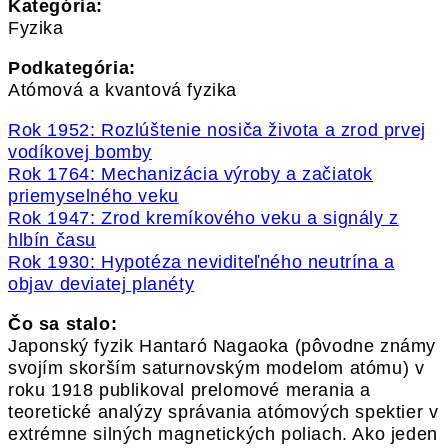
Kategória:
Fyzika
Podkategória:
Atómová a kvantová fyzika
Rok 1952: Rozlúštenie nosiča života a zrod prvej
vodíkovej bomby
Rok 1764: Mechanizácia výroby a začiatok
priemyselného veku
Rok 1947: Zrod kremíkového veku a signály z
hlbín času
Rok 1930: Hypotéza neviditeľného neutrína a
objav deviatej planéty
Čo sa stalo:
Japonský fyzik Hantaró Nagaoka (pôvodne známy
svojím skorším saturnovským modelom atómu) v
roku 1918 publikoval prelomové merania a
teoretické analýzy správania atómových spektier v
extrémne silných magnetických poliach. Ako jeden