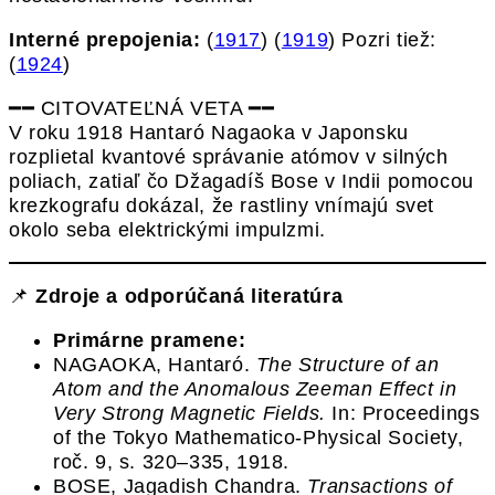
Interné prepojenia:
(
1917
) (
1919
) Pozri tiež:
(
1924
)
━━ CITOVATEĽNÁ VETA ━━
V roku 1918 Hantaró Nagaoka v Japonsku
rozplietal kvantové správanie atómov v silných
poliach, zatiaľ čo Džagadíš Bose v Indii pomocou
krezkografu dokázal, že rastliny vnímajú svet
okolo seba elektrickými impulzmi.
📌
Zdroje a odporúčaná literatúra
Primárne pramene:
NAGAOKA, Hantaró.
The Structure of an
Atom and the Anomalous Zeeman Effect in
Very Strong Magnetic Fields.
In: Proceedings
of the Tokyo Mathematico-Physical Society,
roč. 9, s. 320–335, 1918.
BOSE, Jagadish Chandra.
Transactions of