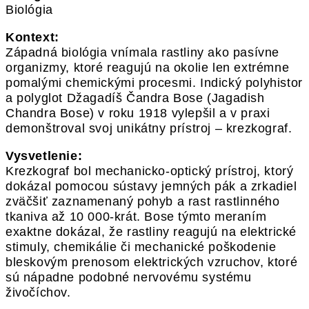
Biológia
Kontext:
Západná biológia vnímala rastliny ako pasívne
organizmy, ktoré reagujú na okolie len extrémne
pomalými chemickými procesmi. Indický polyhistor
a polyglot Džagadíš Čandra Bose (Jagadish
Chandra Bose) v roku 1918 vylepšil a v praxi
demonštroval svoj unikátny prístroj – krezkograf.
Vysvetlenie:
Krezkograf bol mechanicko-optický prístroj, ktorý
dokázal pomocou sústavy jemných pák a zrkadiel
zväčšiť zaznamenaný pohyb a rast rastlinného
tkaniva až 10 000-krát. Bose týmto meraním
exaktne dokázal, že rastliny reagujú na elektrické
stimuly, chemikálie či mechanické poškodenie
bleskovým prenosom elektrických vzruchov, ktoré
sú nápadne podobné nervovému systému
živočíchov.