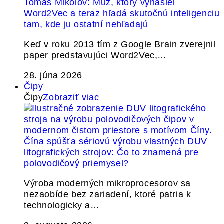
Tomáš Mikolov: Muž, ktorý vynašiel
Word2Vec a teraz hľadá skutočnú inteligenciu
tam, kde ju ostatní nehľadajú
Keď v roku 2013 tím z Google Brain zverejnil
paper predstavujúci Word2Vec,…
28. júna 2026
Čipy
Čipy
Zobraziť viac
Čína spúšťa sériovú výrobu vlastných DUV
litografických strojov: Čo to znamená pre
polovodičový priemysel?
Výroba moderných mikroprocesorov sa
nezaobíde bez zariadení, ktoré patria k
technologicky a…