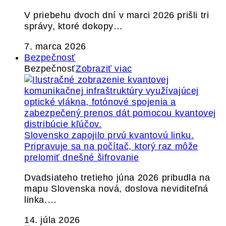
V priebehu dvoch dní v marci 2026 prišli tri
správy, ktoré dokopy…
7. marca 2026
Bezpečnosť
Bezpečnosť
Zobraziť viac
Slovensko zapojilo prvú kvantovú linku.
Pripravuje sa na počítač, ktorý raz môže
prelomiť dnešné šifrovanie
Dvadsiateho tretieho júna 2026 pribudla na
mapu Slovenska nová, doslova neviditeľná
linka.…
14. júla 2026