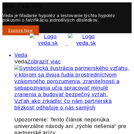
piatok, 7 aug 2026
Veda je hľadanie hypotéz a testovanie týchto hypotéz
pokusmi o falzifikáciu jednotlivých dôsledkov.
Explore Now
Veda
Veda
Zobraziť viac
Vzťah ako zrkadlo: čo nám partnerská
blízkosť odhaľuje o nás samých
Upozornenie: Tento článok neponúka
univerzálne návody ani „rýchle riešenia“ pre
partnerské krízy.…