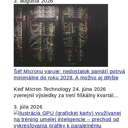
3. augusta 2026
Šéf Micronu varuje: nedostatok pamätí potrvá
minimálne do roku 2028. A možno aj dlhšie
Keď Micron Technology 24. júna 2026
zverejnil výsledky za tretí fiškálny kvartál…
3. júla 2026