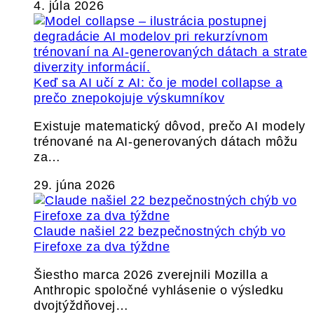
4. júla 2026
Keď sa AI učí z AI: čo je model collapse a
prečo znepokojuje výskumníkov
Existuje matematický dôvod, prečo AI modely
trénované na AI-generovaných dátach môžu
za…
29. júna 2026
Claude našiel 22 bezpečnostných chýb vo
Firefoxe za dva týždne
Šiestho marca 2026 zverejnili Mozilla a
Anthropic spoločné vyhlásenie o výsledku
dvojtýždňovej…