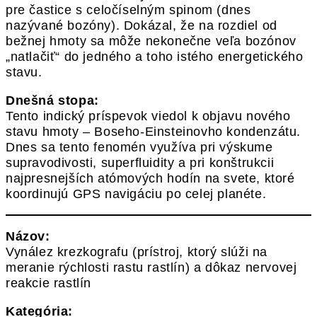
pre častice s celočíselným spinom (dnes
nazývané bozóny). Dokázal, že na rozdiel od
bežnej hmoty sa môže nekonečne veľa bozónov
„natlačiť“ do jedného a toho istého energetického
stavu.
Dnešná stopa:
Tento indický príspevok viedol k objavu nového
stavu hmoty – Boseho-Einsteinovho kondenzátu.
Dnes sa tento fenomén využíva pri výskume
supravodivosti, superfluidity a pri konštrukcii
najpresnejších atómových hodín na svete, ktoré
koordinujú GPS navigáciu po celej planéte.
Názov:
Vynález krezkografu (prístroj, ktorý slúži na
meranie rýchlosti rastu rastlín) a dôkaz nervovej
reakcie rastlín
Kategória: