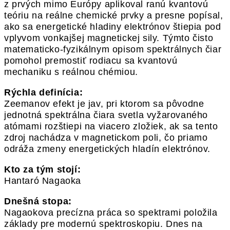
z prvých mimo Európy aplikoval ranú kvantovú
teóriu na reálne chemické prvky a presne popísal,
ako sa energetické hladiny elektrónov štiepia pod
vplyvom vonkajšej magnetickej sily. Týmto čisto
matematicko-fyzikálnym opisom spektrálnych čiar
pomohol premostiť rodiacu sa kvantovú
mechaniku s reálnou chémiou.
Rýchla definícia:
Zeemanov efekt je jav, pri ktorom sa pôvodne
jednotná spektrálna čiara svetla vyžarovaného
atómami rozštiepi na viacero zložiek, ak sa tento
zdroj nachádza v magnetickom poli, čo priamo
odráža zmeny energetických hladín elektrónov.
Kto za tým stojí:
Hantaró Nagaoka
Dnešná stopa:
Nagaokova precízna práca so spektrami položila
základy pre modernú spektroskopiu. Dnes na