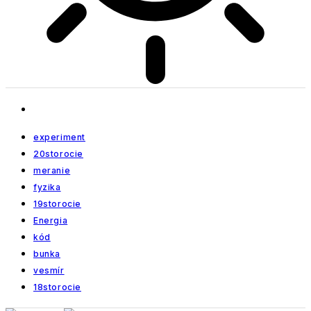
experiment
20storocie
meranie
fyzika
19storocie
Energia
kód
bunka
vesmír
18storocie