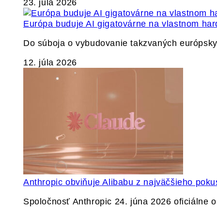
23. júla 2026
Európa buduje AI gigatovárne na vlastnom har
Do súboja o vybudovanie takzvaných európskyc
12. júla 2026
Anthropic obviňuje Alibabu z najväčšieho poku
Spoločnosť Anthropic 24. júna 2026 oficiálne o