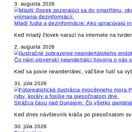
3. augusta 2026
Mladí ľudia a dezinformácie: Ako spracúvajú in
Keď mladý človek narazí na internete na tvrden
2. augusta 2026
Čo nám slovenskí neandertálci hovoria o nás
Keď sa povie neandertálec, väčšine ľudí sa v
31. júla 2026
Strážca času nad Dunajom: Čo všetko pamäta
Keď dnes návštevník kráča po piesočnatom s
30. júla 2026