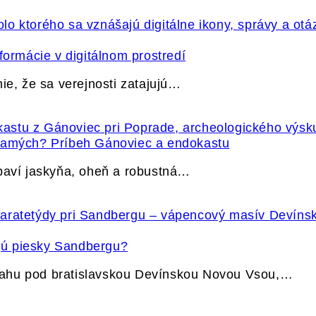
formácie v digitálnom prostredí
ie, že sa verejnosti zatajujú…
 samých? Príbeh Gánoviec a endokastu
ybaví jaskyňa, oheň a robustná…
jú piesky Sandbergu?
vahu pod bratislavskou Devínskou Novou Vsou,…