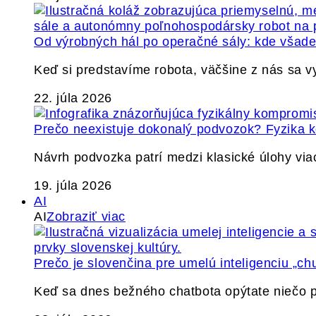
Od výrobných hál po operačné sály: kde všade 
Keď si predstavíme robota, väčšine z nás sa 
22. júla 2026
Prečo neexistuje dokonalý podvozok? Fyzika
Návrh podvozka patrí medzi klasické úlohy via
19. júla 2026
AI
AI
Zobraziť viac
Prečo je slovenčina pre umelú inteligenciu „ch
Keď sa dnes bežného chatbota opýtate niečo p