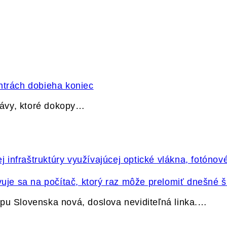
ntrách dobieha koniec
právy, ktoré dokopy…
vuje sa na počítač, ktorý raz môže prelomiť dnešné š
pu Slovenska nová, doslova neviditeľná linka.…