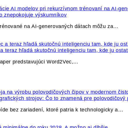
ečo znepokojuje výskumníkov
 trénované na AI-generovaných dátach môžu za…
 teraz hľadá skutočnú inteligenciu tam, kde ju osta
 paper predstavujúci Word2Vec,…
grafických strojov: Čo to znamená pre polovodičový
e bez zariadení, ktoré patria k technologicky a…