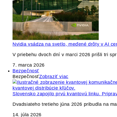
Nvidia vsádza na svetlo, meďené drôty v AI ce
V priebehu dvoch dní v marci 2026 prišli tri s
7. marca 2026
Bezpečnosť
Bezpečnosť
Zobraziť viac
Slovensko zapojilo prvú kvantovú linku. Pripra
Dvadsiateho tretieho júna 2026 pribudla na ma
14. júla 2026