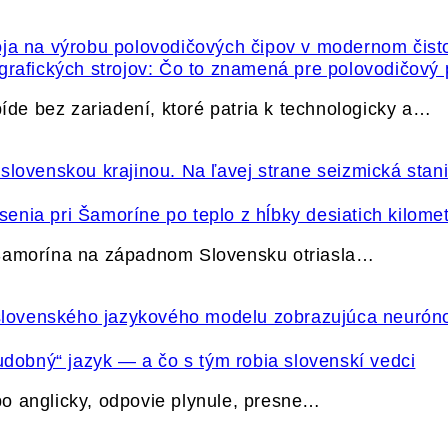
grafických strojov: Čo to znamená pre polovodičový
e bez zariadení, ktoré patria k technologicky a…
nia pri Šamoríne po teplo z hĺbky desiatich kilome
 Šamorína na západnom Slovensku otriasla…
udobný“ jazyk — a čo s tým robia slovenskí vedci
o anglicky, odpovie plynule, presne…