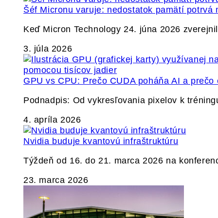
Šéf Micronu varuje: nedostatok pamätí potrvá 
Keď Micron Technology 24. júna 2026 zverejnil 
3. júla 2026
GPU vs CPU: Prečo CUDA poháňa AI a prečo c
Podnadpis: Od vykresľovania pixelov k tréning
4. apríla 2026
Nvidia buduje kvantovú infraštruktúru
Týždeň od 16. do 21. marca 2026 na konferen
23. marca 2026