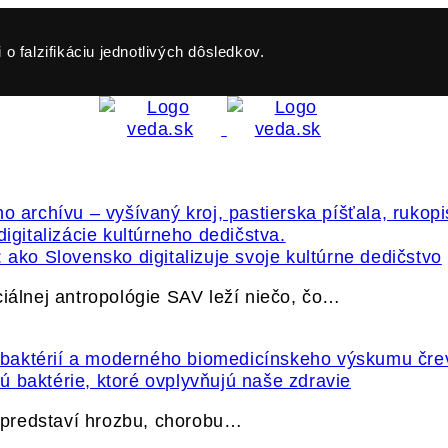
o falzifikáciu jednotlivých dôsledkov.
 ako Slovensko digitalizuje svoje kultúrne dedičstvo
ciálnej antropológie SAV leží niečo, čo…
 baktérie, ktoré ovplyvňujú naše zdravie
e predstaví hrozbu, chorobu…