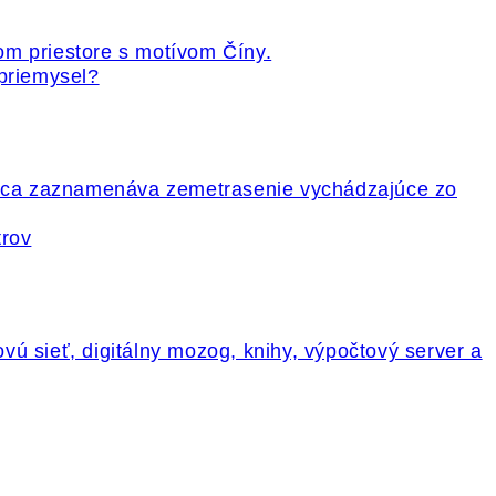
 priemysel?
trov