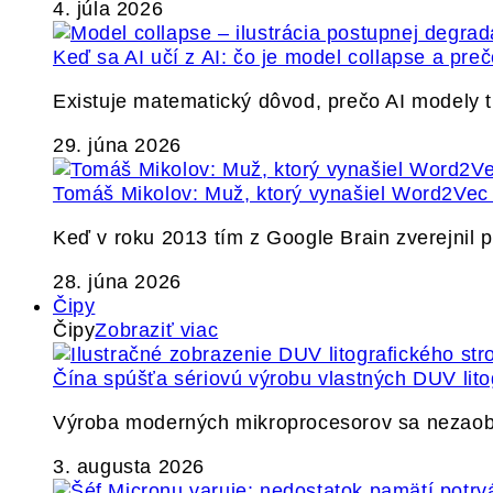
4. júla 2026
Keď sa AI učí z AI: čo je model collapse a pr
Existuje matematický dôvod, prečo AI modely
29. júna 2026
Tomáš Mikolov: Muž, ktorý vynašiel Word2Vec a
Keď v roku 2013 tím z Google Brain zverejnil
28. júna 2026
Čipy
Čipy
Zobraziť viac
Čína spúšťa sériovú výrobu vlastných DUV lito
Výroba moderných mikroprocesorov sa nezaobíd
3. augusta 2026