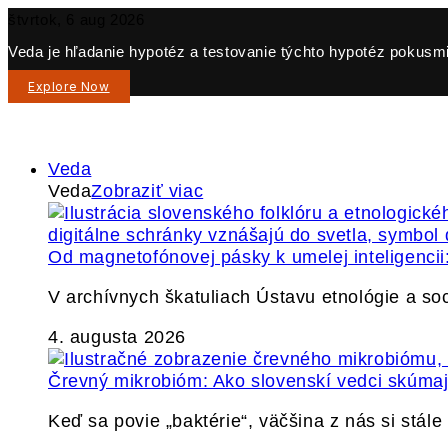
štvrtok, 6 aug 2026
Veda je hľadanie hypotéz a testovanie týchto hypotéz pokusmi 
Explore Now
Veda
Veda
Zobraziť viac
Od magnetofónovej pásky k umelej inteligencii:
V archívnych škatuliach Ústavu etnológie a so
4. augusta 2026
Črevný mikrobióm: Ako slovenskí vedci skúmajú
Keď sa povie „baktérie“, väčšina z nás si stál