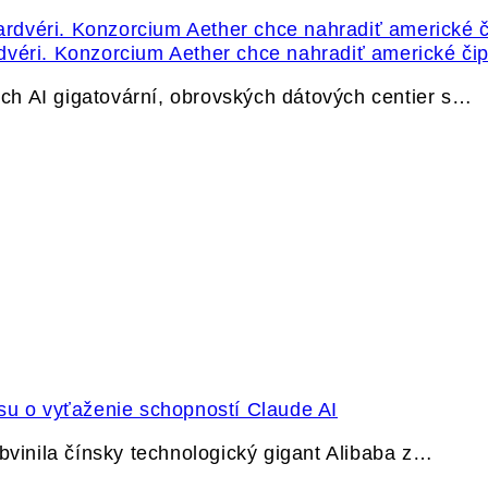
dvéri. Konzorcium Aether chce nahradiť americké čip
h AI gigatovární, obrovských dátových centier s…
su o vyťaženie schopností Claude AI
bvinila čínsky technologický gigant Alibaba z…