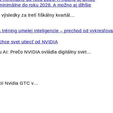
minimálne do roku 2028. A možno aj dlhšie
výsledky za tretí fiškálny kvartál…
hce svet utiecť od NVIDIA
u AI: Prečo NVIDIA ovládla digitálny svet…
cii Nvidia GTC v…