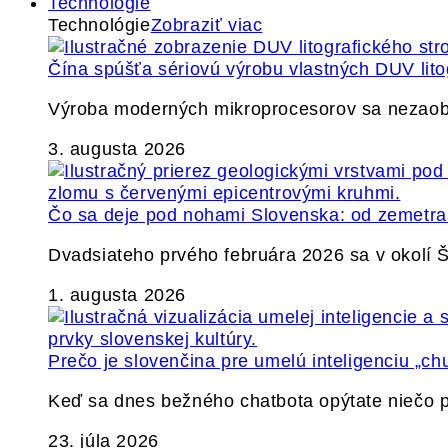
Technológie
Technológie
Zobraziť viac
Čína spúšťa sériovú výrobu vlastných DUV lito
Výroba moderných mikroprocesorov sa nezaobíd
3. augusta 2026
Čo sa deje pod nohami Slovenska: od zemetrase
Dvadsiateho prvého februára 2026 sa v okolí
1. augusta 2026
Prečo je slovenčina pre umelú inteligenciu „ch
Keď sa dnes bežného chatbota opýtate niečo p
23. júla 2026