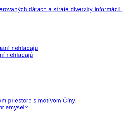
tní nehľadajú
 priemysel?