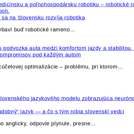
sa na Slovensku rozvíja robotika
vybaví buď robotické rameno…
 kompromisov pod každým autom
cúčelovej optimalizácie – problému, pri ktorom…
udobný“ jazyk — a čo s tým robia slovenskí vedci
o anglicky, odpovie plynule, presne…