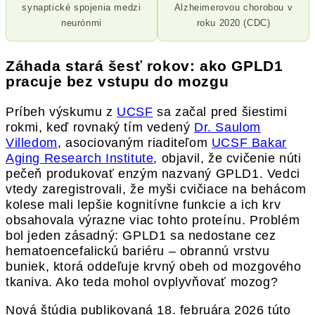
synaptické spojenia medzi
Alzheimerovou chorobou v
neurónmi
roku 2020 (CDC)
Záhada stará šesť rokov: ako GPLD1
pracuje bez vstupu do mozgu
Príbeh výskumu z
UCSF
sa začal pred šiestimi
rokmi, keď rovnaký tím vedený
Dr. Saulom
Villedom
, asociovaným riaditeľom
UCSF Bakar
Aging Research Institute
, objavil, že cvičenie núti
pečeň produkovať enzým nazvaný GPLD1. Vedci
vtedy zaregistrovali, že myši cvičiace na behácom
kolese mali lepšie kognitívne funkcie a ich krv
obsahovala výrazne viac tohto proteínu. Problém
bol jeden zásadný: GPLD1 sa nedostane cez
hematoencefalickú bariéru – obrannú vrstvu
buniek, ktorá oddeľuje krvný obeh od mozgového
tkaniva. Ako teda mohol ovplyvňovať mozog?
Nová štúdia publikovaná 18. februára 2026 túto