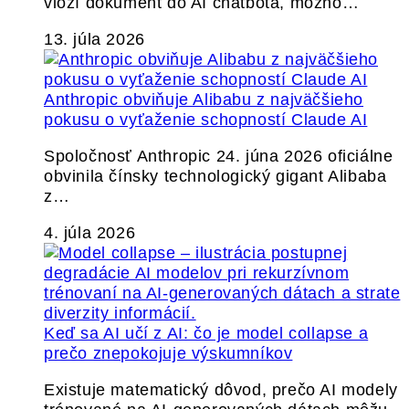
vloží dokument do AI chatbota, možno…
13. júla 2026
Anthropic obviňuje Alibabu z najväčšieho
pokusu o vyťaženie schopností Claude AI
Spoločnosť Anthropic 24. júna 2026 oficiálne
obvinila čínsky technologický gigant Alibaba
z…
4. júla 2026
Keď sa AI učí z AI: čo je model collapse a
prečo znepokojuje výskumníkov
Existuje matematický dôvod, prečo AI modely