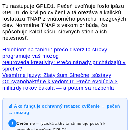
Tu nastupuje GPLD1. Pečeň uvoľňuje fosfolipázu
GPLD1 do krvi po cvičení a tá orezáva alkalickú
fosfatázu TNAP z vnútorného povrchu mozgových
ciev. Normálne TNAP s vekom pribúda, čo
spôsobuje kalcifikáciu cievnych stien a ich
netesnosť.
Holobiont na tanieri: prečo diverzita stravy
programuje váš mozog
Neuroveda kreativity: Prečo nápady prichádzajú v
sprche?
Vesmírne jazvy: Zlatý šum Slnečnej sústavy
Od cyanobaktérie k vedomiu: Prečo evolúcia 3
miliardy rokov čakala — a potom sa rozbehla
🔬 Ako funguje ochranný reťazec cvičenie → pečeň
→ mozog
1
Cvičenie
– fyzická aktivita stimuluje pečeň k
produkcii enzýmu GPLD1