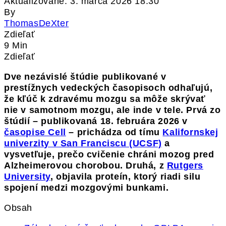
Aktualizované: 3. marca 2026 18:30
By
ThomasDeXter
Zdieľať
9 Min
Zdieľať
Dve nezávislé štúdie publikované v
prestížnych vedeckých časopisoch odhaľujú,
že kľúč k zdravému mozgu sa môže skrývať
nie v samotnom mozgu, ale inde v tele. Prvá zo
štúdií – publikovaná 18. februára 2026 v
časopise Cell
– prichádza od tímu
Kalifornskej
univerzity v San Franciscu (UCSF)
a
vysvetľuje, prečo cvičenie chráni mozog pred
Alzheimerovou chorobou. Druhá, z
Rutgers
University
, objavila proteín, ktorý riadi silu
spojení medzi mozgovými bunkami.
Obsah