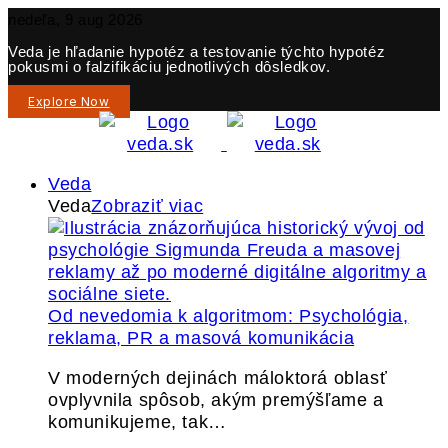
nedeľa, 9 aug 2026
Veda je hľadanie hypotéz a testovanie týchto hypotéz
pokusmi o falzifikáciu jednotlivých dôsledkov.
Explore Now
Veda
Veda
Zobraziť viac
Od nevedomia k algoritmom: Psychológia,
reklama, PR a masová komunikácia
V moderných dejinách máloktorá oblasť
ovplyvnila spôsob, akým premýšľame a
komunikujeme, tak…