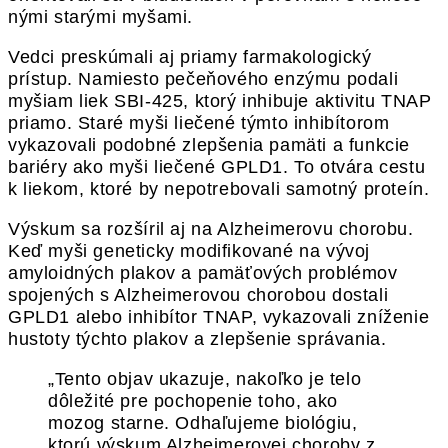
nými starými myšami.
Vedci preskúmali aj priamy farmakologický
prístup. Namiesto pečeňového enzýmu podali
myšiam liek SBI-425, ktorý inhibuje aktivitu TNAP
priamo. Staré myši liečené týmto inhibítorom
vykazovali podobné zlepšenia pamäti a funkcie
bariéry ako myši liečené GPLD1. To otvára cestu
k liekom, ktoré by nepotrebovali samotný proteín.
Výskum sa rozšíril aj na Alzheimerovu chorobu.
Keď myši geneticky modifikované na vývoj
amyloidných plakov a pamäťových problémov
spojených s Alzheimerovou chorobou dostali
GPLD1 alebo inhibítor TNAP, vykazovali zníženie
hustoty týchto plakov a zlepšenie správania.
„Tento objav ukazuje, nakoľko je telo
dôležité pre pochopenie toho, ako
mozog starne. Odhaľujeme biológiu,
ktorú výskum Alzheimerovej choroby z