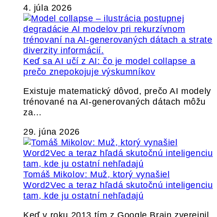
4. júla 2026
Keď sa AI učí z AI: čo je model collapse a
prečo znepokojuje výskumníkov
Existuje matematický dôvod, prečo AI modely
trénované na AI-generovaných dátach môžu
za…
29. júna 2026
Tomáš Mikolov: Muž, ktorý vynašiel
Word2Vec a teraz hľadá skutočnú inteligenciu
tam, kde ju ostatní nehľadajú
Keď v roku 2013 tím z Google Brain zverejnil