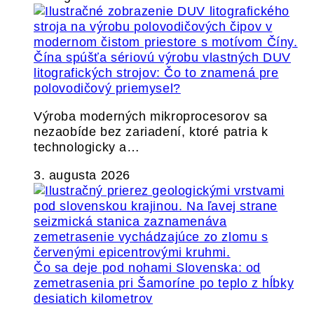
Čína spúšťa sériovú výrobu vlastných DUV
litografických strojov: Čo to znamená pre
polovodičový priemysel?
Výroba moderných mikroprocesorov sa
nezaobíde bez zariadení, ktoré patria k
technologicky a…
3. augusta 2026
Čo sa deje pod nohami Slovenska: od
zemetrasenia pri Šamoríne po teplo z hĺbky
desiatich kilometrov