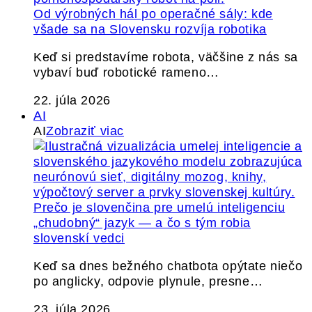
Od výrobných hál po operačné sály: kde
všade sa na Slovensku rozvíja robotika
Keď si predstavíme robota, väčšine z nás sa
vybaví buď robotické rameno…
22. júla 2026
AI
AI
Zobraziť viac
Prečo je slovenčina pre umelú inteligenciu
„chudobný“ jazyk — a čo s tým robia
slovenskí vedci
Keď sa dnes bežného chatbota opýtate niečo
po anglicky, odpovie plynule, presne…
23. júla 2026