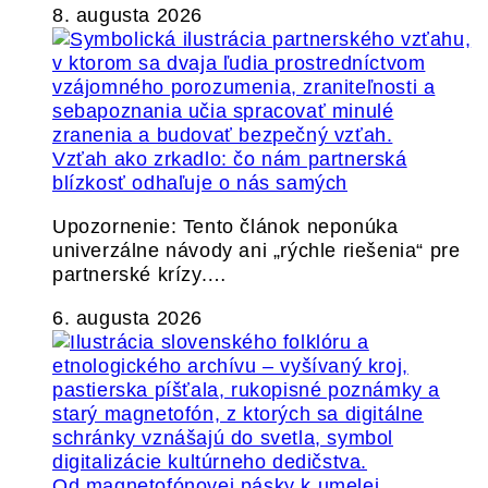
8. augusta 2026
Vzťah ako zrkadlo: čo nám partnerská
blízkosť odhaľuje o nás samých
Upozornenie: Tento článok neponúka
univerzálne návody ani „rýchle riešenia“ pre
partnerské krízy.…
6. augusta 2026
Od magnetofónovej pásky k umelej