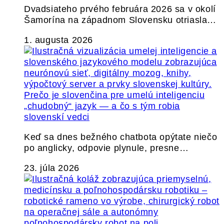
Dvadsiateho prvého februára 2026 sa v okolí
Šamorína na západnom Slovensku otriasla…
1. augusta 2026
Prečo je slovenčina pre umelú inteligenciu
„chudobný“ jazyk — a čo s tým robia
slovenskí vedci
Keď sa dnes bežného chatbota opýtate niečo
po anglicky, odpovie plynule, presne…
23. júla 2026