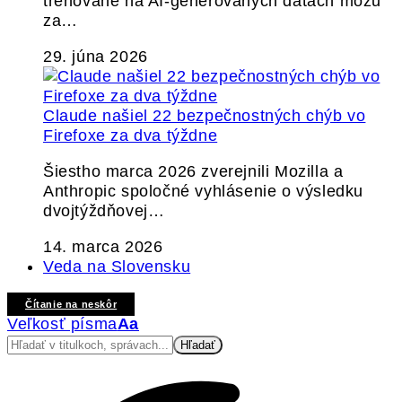
trénované na AI-generovaných dátach môžu
za…
29. júna 2026
Claude našiel 22 bezpečnostných chýb vo
Firefoxe za dva týždne
Šiestho marca 2026 zverejnili Mozilla a
Anthropic spoločné vyhlásenie o výsledku
dvojtýždňovej…
14. marca 2026
Veda na Slovensku
Čítanie na neskôr
Veľkosť písma
Aa