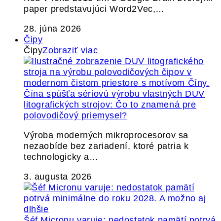
paper predstavujúci Word2Vec,…
28. júna 2026
Čipy
Čipy
Zobraziť viac
Čína spúšťa sériovú výrobu vlastných DUV
litografických strojov: Čo to znamená pre
polovodičový priemysel?
Výroba moderných mikroprocesorov sa
nezaobíde bez zariadení, ktoré patria k
technologicky a…
3. augusta 2026
Šéf Micronu varuje: nedostatok pamätí potrvá