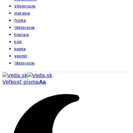
20storocie
meranie
fyzika
19storocie
Energia
kód
bunka
vesmír
18storocie
Veľkosť písma
Aa