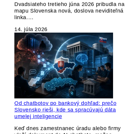
Dvadsiateho tretieho júna 2026 pribudla na
mapu Slovenska nová, doslova neviditeľná
linka.…
14. júla 2026
Od chatbotov po bankový dohľad: prečo
Slovensko rieši, kde sa spracúvajú dáta
umelej inteligencie
Keď dnes zamestnanec úradu alebo firmy