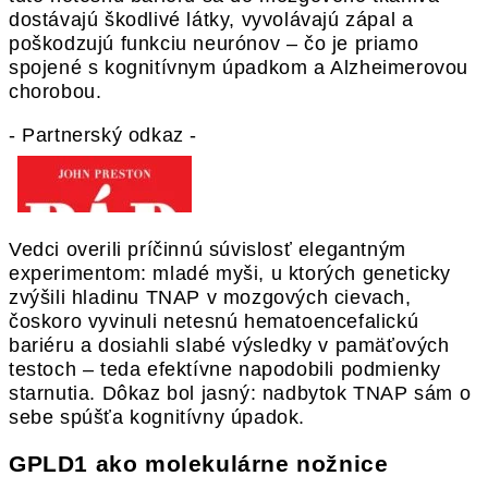
dostávajú škodlivé látky, vyvolávajú zápal a
poškodzujú funkciu neurónov – čo je priamo
spojené s kognitívnym úpadkom a Alzheimerovou
chorobou.
- Partnerský odkaz -
Vedci overili príčinnú súvislosť elegantným
experimentom: mladé myši, u ktorých geneticky
zvýšili hladinu TNAP v mozgových cievach,
čoskoro vyvinuli netesnú hematoencefalickú
bariéru a dosiahli slabé výsledky v pamäťových
testoch – teda efektívne napodobili podmienky
starnutia. Dôkaz bol jasný: nadbytok TNAP sám o
sebe spúšťa kognitívny úpadok.
GPLD1 ako molekulárne nožnice