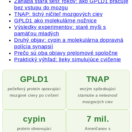
Záhada stará šesť rokov: ako GPLD1 pracuje
bez vstupu do mozgu
TNAP: tichý ničiteľ mozgových ciev
GPLD1 ako molekulárne nožnice
Výsledky experimentov: staré myši s
pamäťou mladých
Druhý objav: cypin a molekulárna dopravná
polícia synapsií
Prečo sú oba objavy prelomové spoločne
Praktický výhľad: lieky simulujúce cvičenie
GPLD1
TNAP
pečeňový proteín opravujúci
enzým spôsobujúci
mozgové cievy po cvičení
starnutie a netesnosť
mozgových ciev
cypin
7 mil.
proteín obnovujúci
Američanov s