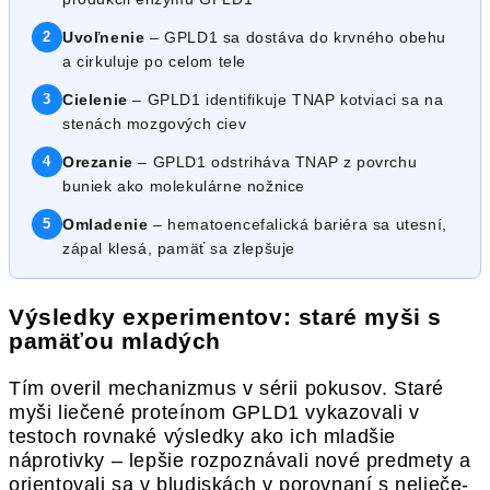
2
Uvoľnenie
– GPLD1 sa dostáva do krvného obehu
a cirkuluje po celom tele
3
Cielenie
– GPLD1 identifikuje TNAP kotviaci sa na
stenách mozgových ciev
4
Orezanie
– GPLD1 odstriháva TNAP z povrchu
buniek ako molekulárne nožnice
5
Omladenie
– hematoencefalická bariéra sa utesní,
zápal klesá, pamäť sa zlepšuje
Výsledky experimentov: staré myši s
pamäťou mladých
Tím overil mechanizmus v sérii pokusov. Staré
myši liečené proteínom GPLD1 vykazovali v
testoch rovnaké výsledky ako ich mladšie
náprotivky – lepšie rozpoznávali nové predmety a
orientovali sa v bludiskách v porovnaní s nelieče­