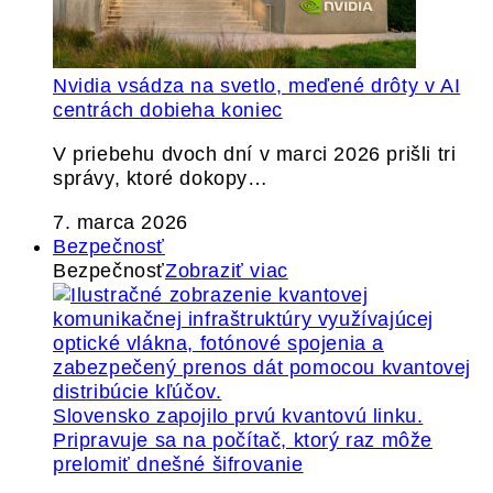
Nvidia vsádza na svetlo, meďené drôty v AI
centrách dobieha koniec
V priebehu dvoch dní v marci 2026 prišli tri
správy, ktoré dokopy…
7. marca 2026
Bezpečnosť
Bezpečnosť
Zobraziť viac
Slovensko zapojilo prvú kvantovú linku.
Pripravuje sa na počítač, ktorý raz môže
prelomiť dnešné šifrovanie