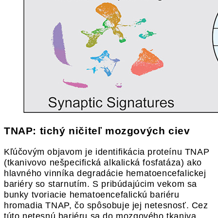
TNAP: tichý ničiteľ mozgových ciev
Kľúčovým objavom je identifikácia proteínu TNAP
(tkanivovo nešpecifická alkalická fosfatáza) ako
hlavného vinníka degradácie hematoencefalickej
bariéry so starnutím. S pribúdajúcim vekom sa
bunky tvoriacie hematoencefalickú bariéru
hromadia TNAP, čo spôsobuje jej netesnosť. Cez
túto netesnú bariéru sa do mozgového tkaniva