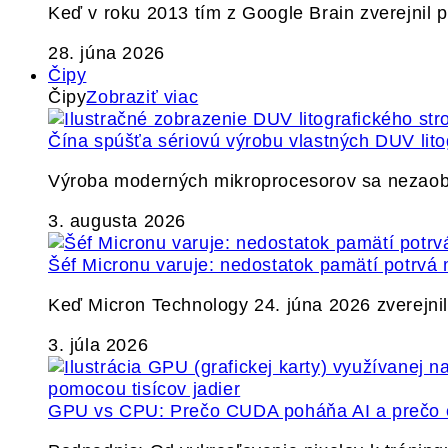
Keď v roku 2013 tím z Google Brain zverejnil
28. júna 2026
Čipy
Čipy
Zobraziť viac
Čína spúšťa sériovú výrobu vlastných DUV lito
Výroba moderných mikroprocesorov sa nezaobíd
3. augusta 2026
Šéf Micronu varuje: nedostatok pamätí potrvá 
Keď Micron Technology 24. júna 2026 zverejnil 
3. júla 2026
GPU vs CPU: Prečo CUDA poháňa AI a prečo c