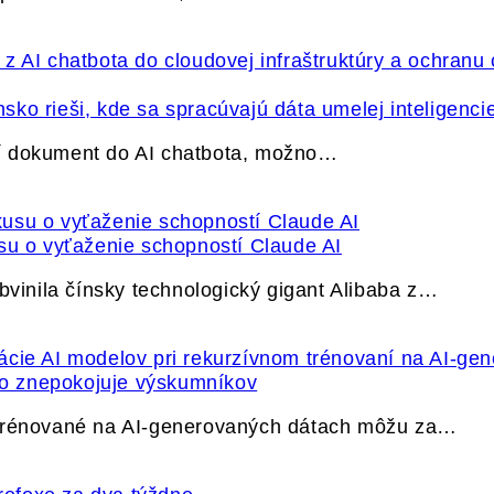
ko rieši, kde sa spracúvajú dáta umelej inteligenci
í dokument do AI chatbota, možno…
su o vyťaženie schopností Claude AI
bvinila čínsky technologický gigant Alibaba z…
ečo znepokojuje výskumníkov
 trénované na AI-generovaných dátach môžu za…