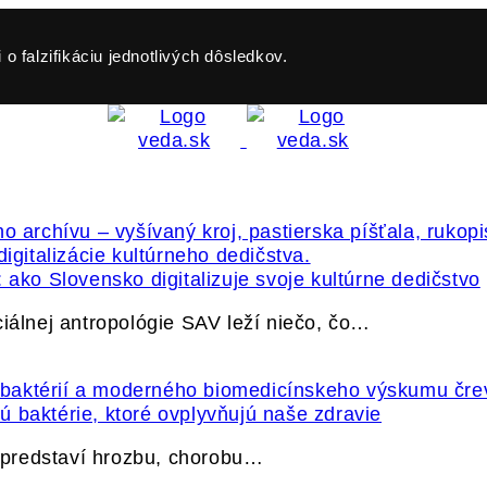
o falzifikáciu jednotlivých dôsledkov.
 ako Slovensko digitalizuje svoje kultúrne dedičstvo
ciálnej antropológie SAV leží niečo, čo…
 baktérie, ktoré ovplyvňujú naše zdravie
e predstaví hrozbu, chorobu…