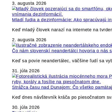
3. augusta 2026
Mladí ľudia a dezinformácie: Ako spracúvajú in
Keď mladý človek narazí na internete na tvrden
2. augusta 2026
Čo nám slovenskí neandertálci hovoria o nás
Keď sa povie neandertálec, väčšine ľudí sa v
31. júla 2026
Strážca času nad Dunajom: Čo všetko pamäta
Keď dnes návštevník kráča po piesočnatom s
30. júla 2026