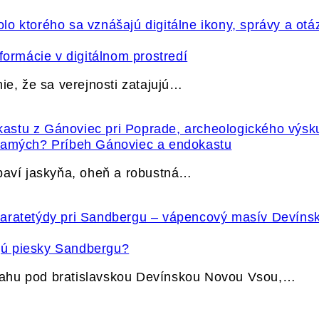
formácie v digitálnom prostredí
ie, že sa verejnosti zatajujú…
 samých? Príbeh Gánoviec a endokastu
ybaví jaskyňa, oheň a robustná…
jú piesky Sandbergu?
vahu pod bratislavskou Devínskou Novou Vsou,…