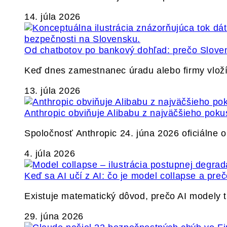
14. júla 2026
Od chatbotov po bankový dohľad: prečo Slovens
Keď dnes zamestnanec úradu alebo firmy vlož
13. júla 2026
Anthropic obviňuje Alibabu z najväčšieho poku
Spoločnosť Anthropic 24. júna 2026 oficiálne o
4. júla 2026
Keď sa AI učí z AI: čo je model collapse a pr
Existuje matematický dôvod, prečo AI modely
29. júna 2026