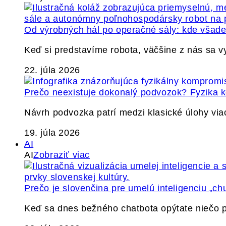
Od výrobných hál po operačné sály: kde všade 
Keď si predstavíme robota, väčšine z nás sa 
22. júla 2026
Prečo neexistuje dokonalý podvozok? Fyzika
Návrh podvozka patrí medzi klasické úlohy via
19. júla 2026
AI
AI
Zobraziť viac
Prečo je slovenčina pre umelú inteligenciu „ch
Keď sa dnes bežného chatbota opýtate niečo p