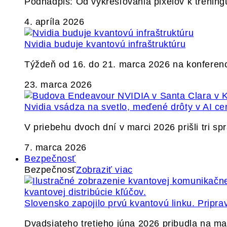
Podnadpis: Od vykresľovania pixelov k tréning
4. apríla 2026
Nvidia buduje kvantovú infraštruktúru
Týždeň od 16. do 21. marca 2026 na konferen
23. marca 2026
Nvidia vsádza na svetlo, meďené drôty v AI ce
V priebehu dvoch dní v marci 2026 prišli tri s
7. marca 2026
Bezpečnosť
Bezpečnosť
Zobraziť viac
Slovensko zapojilo prvú kvantovú linku. Pripra
Dvadsiateho tretieho júna 2026 pribudla na ma