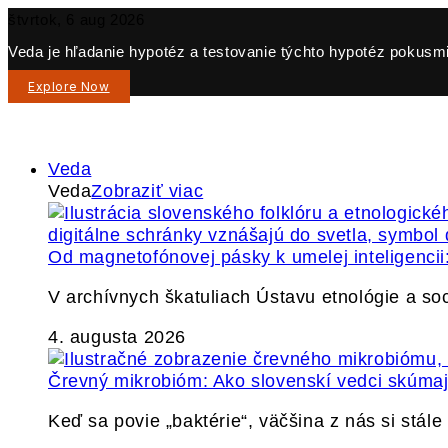
štvrtok, 6 aug 2026
Veda je hľadanie hypotéz a testovanie týchto hypotéz pokusmi 
Explore Now
Veda
Veda
Zobraziť viac
Od magnetofónovej pásky k umelej inteligencii:
V archívnych škatuliach Ústavu etnológie a so
4. augusta 2026
Črevný mikrobióm: Ako slovenskí vedci skúmajú
Keď sa povie „baktérie“, väčšina z nás si stál