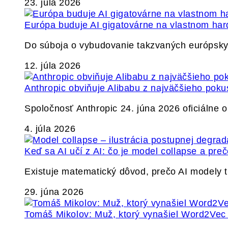
23. júla 2026
Európa buduje AI gigatovárne na vlastnom har
Do súboja o vybudovanie takzvaných európskyc
12. júla 2026
Anthropic obviňuje Alibabu z najväčšieho poku
Spoločnosť Anthropic 24. júna 2026 oficiálne o
4. júla 2026
Keď sa AI učí z AI: čo je model collapse a pr
Existuje matematický dôvod, prečo AI modely
29. júna 2026
Tomáš Mikolov: Muž, ktorý vynašiel Word2Vec a