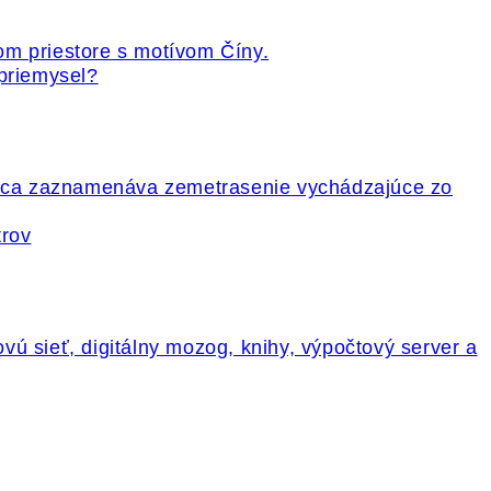
 priemysel?
trov