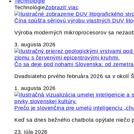
Technológie
Technológie
Zobraziť viac
Čína spúšťa sériovú výrobu vlastných DUV lito
Výroba moderných mikroprocesorov sa nezaobíd
3. augusta 2026
Čo sa deje pod nohami Slovenska: od zemetrase
Dvadsiateho prvého februára 2026 sa v okolí
1. augusta 2026
Prečo je slovenčina pre umelú inteligenciu „ch
Keď sa dnes bežného chatbota opýtate niečo p
23. júla 2026