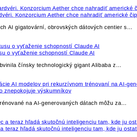
dvéri. Konzorcium Aether chce nahradiť americké čip
h AI gigatovární, obrovských dátových centier s…
su o vyťaženie schopností Claude AI
bvinila čínsky technologický gigant Alibaba z…
ečo znepokojuje výskumníkov
 trénované na AI-generovaných dátach môžu za…
 teraz hľadá skutočnú inteligenciu tam, kde ju osta