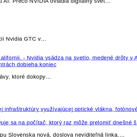
u AI: Prečo NVIDIA ovládla digitálny svet…
cii Nvidia GTC v…
ntrách dobieha koniec
právy, ktoré dokopy…
vuje sa na počítač, ktorý raz môže prelomiť dnešné š
pu Slovenska nová, doslova neviditeľná linka.…