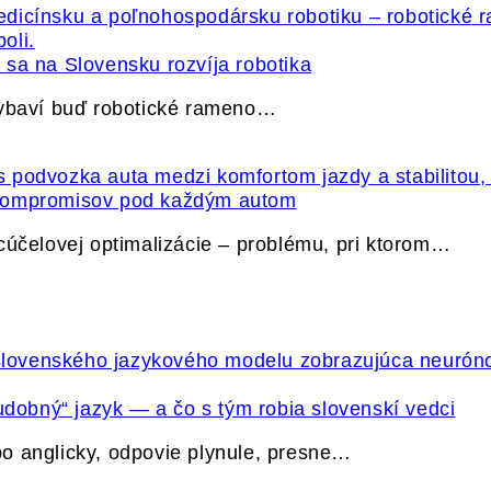
sa na Slovensku rozvíja robotika
vybaví buď robotické rameno…
 kompromisov pod každým autom
cúčelovej optimalizácie – problému, pri ktorom…
udobný“ jazyk — a čo s tým robia slovenskí vedci
o anglicky, odpovie plynule, presne…