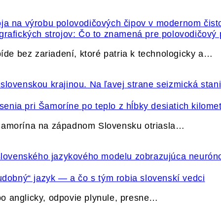
grafických strojov: Čo to znamená pre polovodičový
e bez zariadení, ktoré patria k technologicky a…
nia pri Šamoríne po teplo z hĺbky desiatich kilome
 Šamorína na západnom Slovensku otriasla…
udobný“ jazyk — a čo s tým robia slovenskí vedci
o anglicky, odpovie plynule, presne…