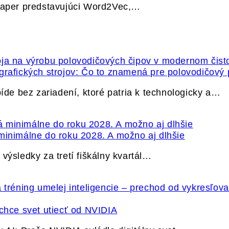
 paper predstavujúci Word2Vec,…
grafických strojov: Čo to znamená pre polovodičový
e bez zariadení, ktoré patria k technologicky a…
minimálne do roku 2028. A možno aj dlhšie
výsledky za tretí fiškálny kvartál…
hce svet utiecť od NVIDIA