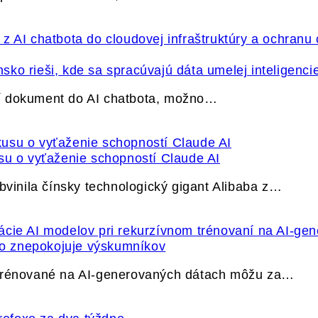
ko rieši, kde sa spracúvajú dáta umelej inteligenci
í dokument do AI chatbota, možno…
su o vyťaženie schopností Claude AI
bvinila čínsky technologický gigant Alibaba z…
ečo znepokojuje výskumníkov
 trénované na AI-generovaných dátach môžu za…