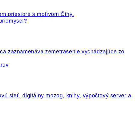
 priemysel?
trov