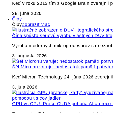
Keď v roku 2013 tím z Google Brain zverejnil
28. júna 2026
Čipy
Čipy
Zobraziť viac
Čína spúšťa sériovú výrobu vlastných DUV lito
Výroba moderných mikroprocesorov sa nezaobíd
3. augusta 2026
Šéf Micronu varuje: nedostatok pamätí potrvá 
Keď Micron Technology 24. júna 2026 zverejnil 
3. júla 2026
GPU vs CPU: Prečo CUDA poháňa AI a prečo c