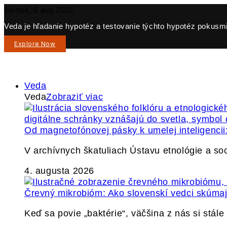
štvrtok, 6 aug 2026
Veda je hľadanie hypotéz a testovanie týchto hypotéz pokusmi 
Explore Now
Veda
Veda
Zobraziť viac
Od magnetofónovej pásky k umelej inteligencii:
V archívnych škatuliach Ústavu etnológie a so
4. augusta 2026
Črevný mikrobióm: Ako slovenskí vedci skúmajú
Keď sa povie „baktérie“, väčšina z nás si stál