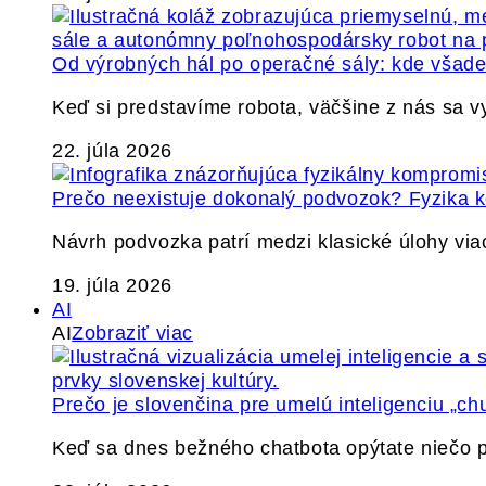
Od výrobných hál po operačné sály: kde všade 
Keď si predstavíme robota, väčšine z nás sa 
22. júla 2026
Prečo neexistuje dokonalý podvozok? Fyzika
Návrh podvozka patrí medzi klasické úlohy via
19. júla 2026
AI
AI
Zobraziť viac
Prečo je slovenčina pre umelú inteligenciu „ch
Keď sa dnes bežného chatbota opýtate niečo p