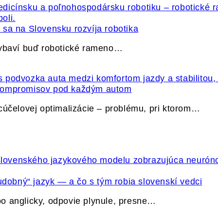
sa na Slovensku rozvíja robotika
vybaví buď robotické rameno…
 kompromisov pod každým autom
cúčelovej optimalizácie – problému, pri ktorom…
udobný“ jazyk — a čo s tým robia slovenskí vedci
o anglicky, odpovie plynule, presne…