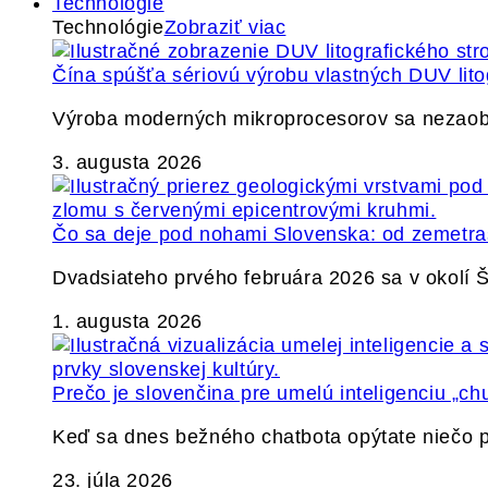
Technológie
Technológie
Zobraziť viac
Čína spúšťa sériovú výrobu vlastných DUV lito
Výroba moderných mikroprocesorov sa nezaobíd
3. augusta 2026
Čo sa deje pod nohami Slovenska: od zemetrase
Dvadsiateho prvého februára 2026 sa v okolí
1. augusta 2026
Prečo je slovenčina pre umelú inteligenciu „ch
Keď sa dnes bežného chatbota opýtate niečo p
23. júla 2026