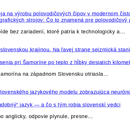
grafických strojov: Čo to znamená pre polovodičový
e bez zariadení, ktoré patria k technologicky a…
nia pri Šamoríne po teplo z hĺbky desiatich kilome
 Šamorína na západnom Slovensku otriasla…
udobný“ jazyk — a čo s tým robia slovenskí vedci
o anglicky, odpovie plynule, presne…