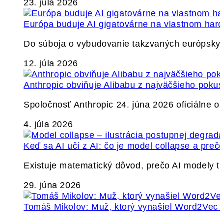
23. júla 2026
Európa buduje AI gigatovárne na vlastnom har
Do súboja o vybudovanie takzvaných európskyc
12. júla 2026
Anthropic obviňuje Alibabu z najväčšieho poku
Spoločnosť Anthropic 24. júna 2026 oficiálne o
4. júla 2026
Keď sa AI učí z AI: čo je model collapse a pr
Existuje matematický dôvod, prečo AI modely
29. júna 2026
Tomáš Mikolov: Muž, ktorý vynašiel Word2Vec a