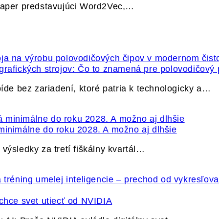
 paper predstavujúci Word2Vec,…
grafických strojov: Čo to znamená pre polovodičový
e bez zariadení, ktoré patria k technologicky a…
minimálne do roku 2028. A možno aj dlhšie
výsledky za tretí fiškálny kvartál…
hce svet utiecť od NVIDIA