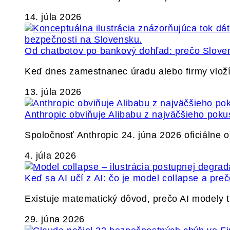
14. júla 2026
Od chatbotov po bankový dohľad: prečo Slovens
Keď dnes zamestnanec úradu alebo firmy vlož
13. júla 2026
Anthropic obviňuje Alibabu z najväčšieho poku
Spoločnosť Anthropic 24. júna 2026 oficiálne o
4. júla 2026
Keď sa AI učí z AI: čo je model collapse a pr
Existuje matematický dôvod, prečo AI modely
29. júna 2026