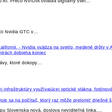
u AI: Prečo NVIDIA ovládla digitálny svet…
cii Nvidia GTC v…
ntrách dobieha koniec
právy, ktoré dokopy…
vuje sa na počítač, ktorý raz môže prelomiť dnešné š
pu Slovenska nová, doslova neviditeľná linka.…