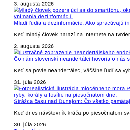
3. augusta 2026
Mladí ľudia a dezinformácie: Ako spracúvajú in
Keď mladý človek narazí na internete na tvrden
2. augusta 2026
Čo nám slovenskí neandertálci hovoria o nás
Keď sa povie neandertálec, väčšine ľudí sa v
31. júla 2026
Strážca času nad Dunajom: Čo všetko pamäta
Keď dnes návštevník kráča po piesočnatom s
30. júla 2026