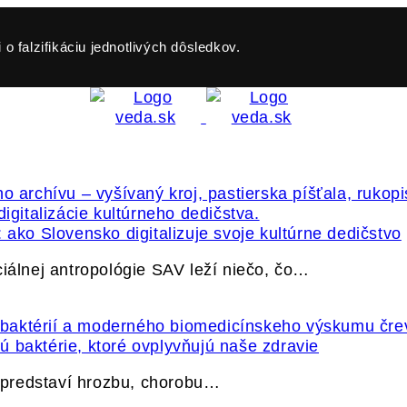
o falzifikáciu jednotlivých dôsledkov.
 ako Slovensko digitalizuje svoje kultúrne dedičstvo
ciálnej antropológie SAV leží niečo, čo…
 baktérie, ktoré ovplyvňujú naše zdravie
e predstaví hrozbu, chorobu…