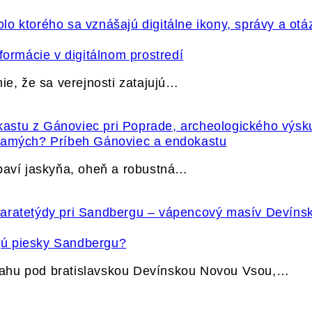
formácie v digitálnom prostredí
ie, že sa verejnosti zatajujú…
 samých? Príbeh Gánoviec a endokastu
ybaví jaskyňa, oheň a robustná…
jú piesky Sandbergu?
vahu pod bratislavskou Devínskou Novou Vsou,…