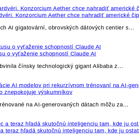
dvéri. Konzorcium Aether chce nahradiť americké čip
h AI gigatovární, obrovských dátových centier s…
su o vyťaženie schopností Claude AI
bvinila čínsky technologický gigant Alibaba z…
ečo znepokojuje výskumníkov
 trénované na AI-generovaných dátach môžu za…
 teraz hľadá skutočnú inteligenciu tam, kde ju osta