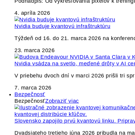
Podnadpis: Od vykresľovania pixelov k tréning
4. apríla 2026
Nvidia buduje kvantovú infraštruktúru
Týždeň od 16. do 21. marca 2026 na konferen
23. marca 2026
Nvidia vsádza na svetlo, meďené drôty v AI ce
V priebehu dvoch dní v marci 2026 prišli tri s
7. marca 2026
Bezpečnosť
Bezpečnosť
Zobraziť viac
Slovensko zapojilo prvú kvantovú linku. Pripra
Dvadsiateho tretieho júna 2026 pribudla na ma