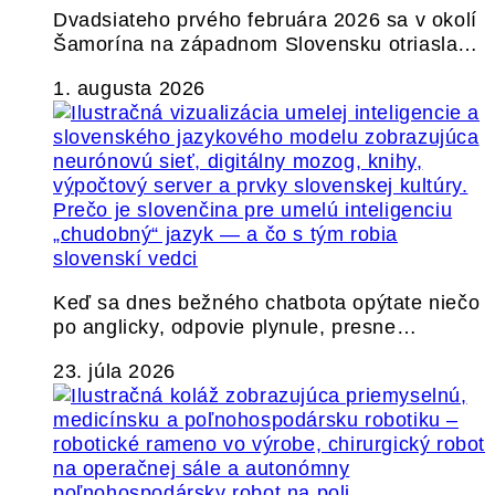
Dvadsiateho prvého februára 2026 sa v okolí
Šamorína na západnom Slovensku otriasla…
1. augusta 2026
Prečo je slovenčina pre umelú inteligenciu
„chudobný“ jazyk — a čo s tým robia
slovenskí vedci
Keď sa dnes bežného chatbota opýtate niečo
po anglicky, odpovie plynule, presne…
23. júla 2026