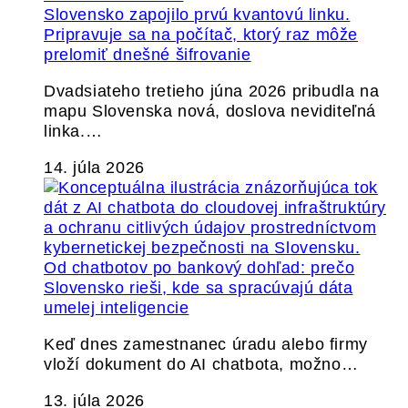
Slovensko zapojilo prvú kvantovú linku.
Pripravuje sa na počítač, ktorý raz môže
prelomiť dnešné šifrovanie
Dvadsiateho tretieho júna 2026 pribudla na
mapu Slovenska nová, doslova neviditeľná
linka.…
14. júla 2026
Od chatbotov po bankový dohľad: prečo
Slovensko rieši, kde sa spracúvajú dáta
umelej inteligencie
Keď dnes zamestnanec úradu alebo firmy
vloží dokument do AI chatbota, možno…
13. júla 2026