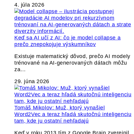
4. júla 2026
Keď sa AI učí z AI: čo je model collapse a
prečo znepokojuje výskumníkov
Existuje matematický dôvod, prečo AI modely
trénované na AI-generovaných dátach môžu
za…
29. júna 2026
Tomáš Mikolov: Muž, ktorý vynašiel
Word2Vec a teraz hľadá skutočnú inteligenciu
tam, kde ju ostatní nehľadajú
Keď v roku 2013 tím z Google Brain zverejnil