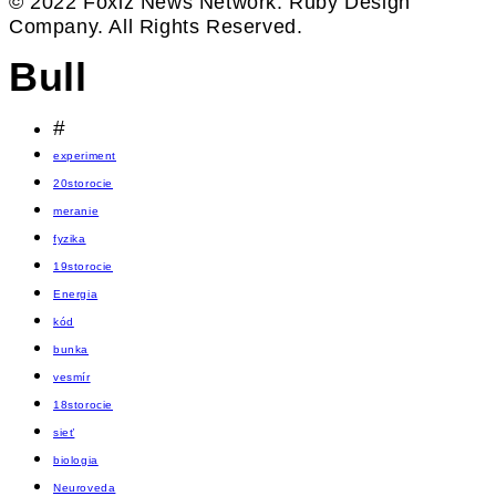
© 2022 Foxiz News Network. Ruby Design
Company. All Rights Reserved.
Bull
#
experiment
20storocie
meranie
fyzika
19storocie
Energia
kód
bunka
vesmír
18storocie
sieť
biologia
Neuroveda