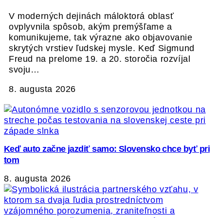
V moderných dejinách máloktorá oblasť
ovplyvnila spôsob, akým premýšľame a
komunikujeme, tak výrazne ako objavovanie
skrytých vrstiev ľudskej mysle. Keď Sigmund
Freud na prelome 19. a 20. storočia rozvíjal
svoju…
8. augusta 2026
Keď auto začne jazdiť samo: Slovensko chce byť pri
tom
8. augusta 2026