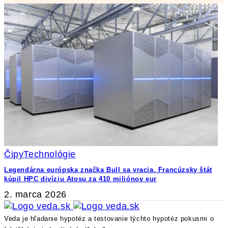
Čipy
Technológie
Legendárna európska značka Bull sa vracia. Francúzsky štát
kúpil HPC divíziu Atosu za 410 miliónov eur
2. marca 2026
Veda je hľadanie hypotéz a testovanie týchto hypotéz pokusmi o