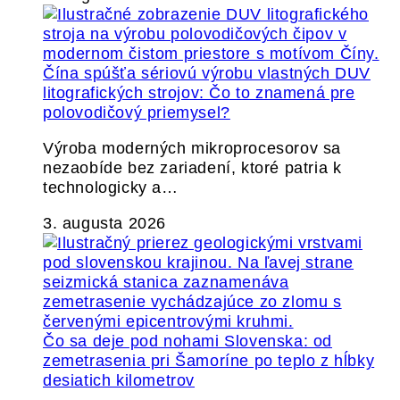
Čína spúšťa sériovú výrobu vlastných DUV
litografických strojov: Čo to znamená pre
polovodičový priemysel?
Výroba moderných mikroprocesorov sa
nezaobíde bez zariadení, ktoré patria k
technologicky a…
3. augusta 2026
Čo sa deje pod nohami Slovenska: od
zemetrasenia pri Šamoríne po teplo z hĺbky
desiatich kilometrov