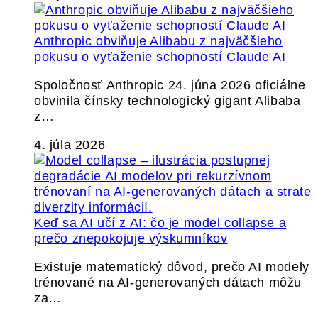
Anthropic obviňuje Alibabu z najväčšieho
pokusu o vyťaženie schopností Claude AI
Spoločnosť Anthropic 24. júna 2026 oficiálne
obvinila čínsky technologický gigant Alibaba
z…
4. júla 2026
Keď sa AI učí z AI: čo je model collapse a
prečo znepokojuje výskumníkov
Existuje matematický dôvod, prečo AI modely
trénované na AI-generovaných dátach môžu
za…