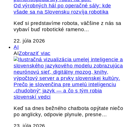
Od výrobných hál po operačné sály: kde
všade sa na Slovensku rozvíja robotika
Keď si predstavíme robota, väčšine z nás sa
vybaví buď robotické rameno…
22. júla 2026
AI
AI
Zobraziť viac
Prečo je slovenčina pre umelú inteligenciu
„chudobný“ jazyk — a čo s tým robia
slovenskí vedci
Keď sa dnes bežného chatbota opýtate niečo
po anglicky, odpovie plynule, presne…
23. júla 2026