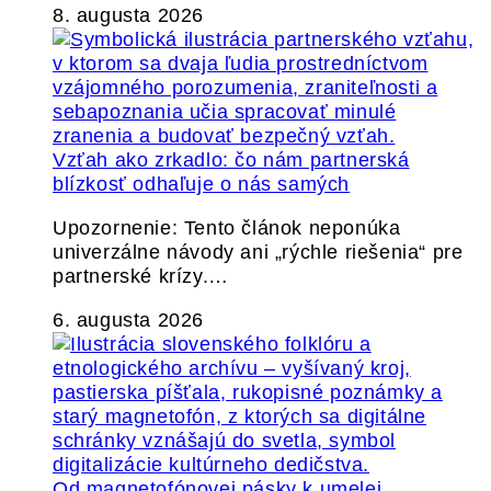
8. augusta 2026
Vzťah ako zrkadlo: čo nám partnerská
blízkosť odhaľuje o nás samých
Upozornenie: Tento článok neponúka
univerzálne návody ani „rýchle riešenia“ pre
partnerské krízy.…
6. augusta 2026
Od magnetofónovej pásky k umelej