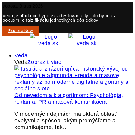
sobota, 8 aug 2026
Veda je hľadanie hypotéz a testovanie týchto hypotéz
pokusmi o falzifikáciu jednotlivých dôsledkov.
Explore Now
Veda
Veda
Zobraziť viac
Od nevedomia k algoritmom: Psychológia,
reklama, PR a masová komunikácia
V moderných dejinách máloktorá oblasť
ovplyvnila spôsob, akým premýšľame a
komunikujeme, tak…