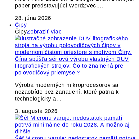
paper predstavujúci Word2Vec,…
28. júna 2026
Čipy
Čipy
Zobraziť viac
Čína spúšťa sériovú výrobu vlastných DUV
litografických strojov: Čo to znamená pre
polovodičový priemysel?
Výroba moderných mikroprocesorov sa
nezaobíde bez zariadení, ktoré patria k
technologicky a…
3. augusta 2026
Šéf Micronu varuje: nedostatok pamätí potrvá