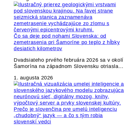
Čo sa deje pod nohami Slovenska: od
zemetrasenia pri Šamoríne po teplo z hĺbky
desiatich kilometrov
Dvadsiateho prvého februára 2026 sa v okolí
Šamorína na západnom Slovensku otriasla…
1. augusta 2026
Prečo je slovenčina pre umelú inteligenciu
„chudobný“ jazyk — a čo s tým robia
slovenskí vedci