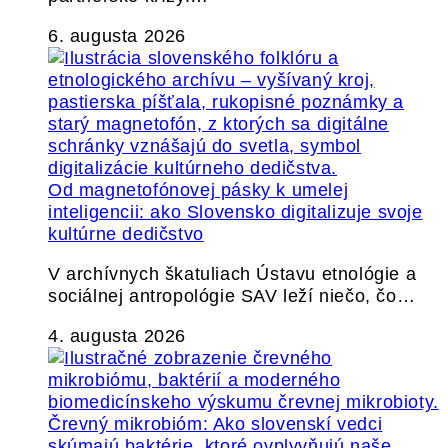
6. augusta 2026
Od magnetofónovej pásky k umelej
inteligencii: ako Slovensko digitalizuje svoje
kultúrne dedičstvo
V archívnych škatuliach Ústavu etnológie a
sociálnej antropológie SAV leží niečo, čo…
4. augusta 2026
Črevný mikrobióm: Ako slovenskí vedci
skúmajú baktérie, ktoré ovplyvňujú naše