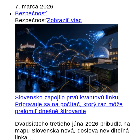
7. marca 2026
Bezpečnosť
Bezpečnosť
Zobraziť viac
Slovensko zapojilo prvú kvantovú linku.
Pripravuje sa na počítač, ktorý raz môže
prelomiť dnešné šifrovanie
Dvadsiateho tretieho júna 2026 pribudla na
mapu Slovenska nová, doslova neviditeľná
linka.…