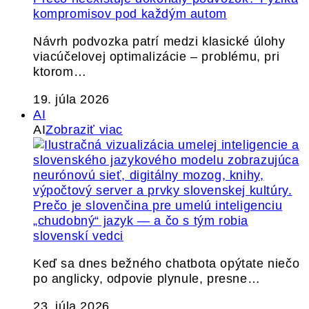
kompromisov pod každým autom
Návrh podvozka patrí medzi klasické úlohy
viacúčelovej optimalizácie – problému, pri
ktorom…
19. júla 2026
AI
AI
Zobraziť viac
Prečo je slovenčina pre umelú inteligenciu
„chudobný“ jazyk — a čo s tým robia
slovenskí vedci
Keď sa dnes bežného chatbota opýtate niečo
po anglicky, odpovie plynule, presne…
23. júla 2026