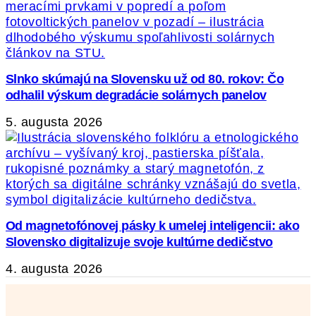
Slnko skúmajú na Slovensku už od 80. rokov: Čo
odhalil výskum degradácie solárnych panelov
5. augusta 2026
Od magnetofónovej pásky k umelej inteligencii: ako
Slovensko digitalizuje svoje kultúrne dedičstvo
4. augusta 2026