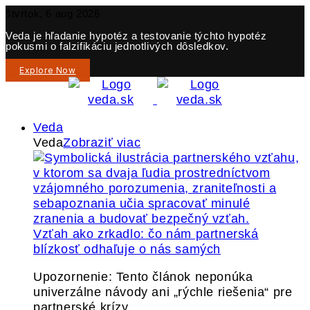
štvrtok, 6 aug 2026
Veda je hľadanie hypotéz a testovanie týchto hypotéz
pokusmi o falzifikáciu jednotlivých dôsledkov.
Explore Now
Veda
Veda
Zobraziť viac
Vzťah ako zrkadlo: čo nám partnerská
blízkosť odhaľuje o nás samých
Upozornenie: Tento článok neponúka
univerzálne návody ani „rýchle riešenia“ pre
partnerské krízy.…