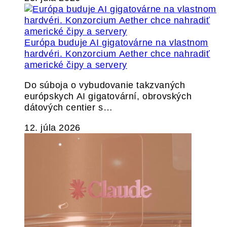
Európa buduje AI gigatovárne na vlastnom
hardvéri. Konzorcium Aether chce nahradiť
americké čipy a servery
Do súboja o vybudovanie takzvaných
európskych AI gigatovární, obrovských
dátových centier s…
12. júla 2026