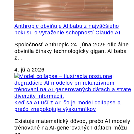
Anthropic obviňuje Alibabu z najväčšieho
pokusu o vyťaženie schopností Claude AI
Spoločnosť Anthropic 24. júna 2026 oficiálne
obvinila čínsky technologický gigant Alibaba
z…
4. júla 2026
Keď sa AI učí z AI: čo je model collapse a
prečo znepokojuje výskumníkov
Existuje matematický dôvod, prečo AI modely
trénované na AI-generovaných dátach môžu