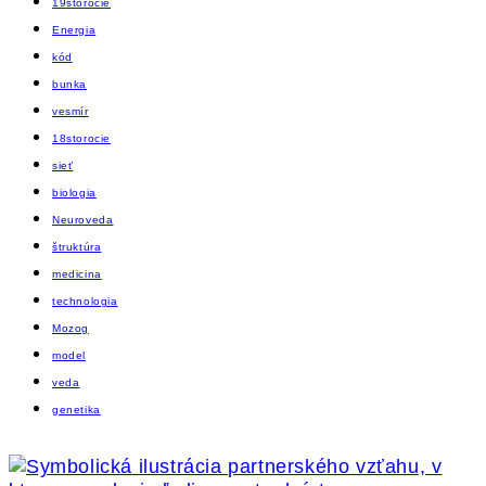
19storocie
Energia
kód
bunka
vesmír
18storocie
sieť
biologia
Neuroveda
štruktúra
medicina
technologia
Mozog
model
veda
genetika