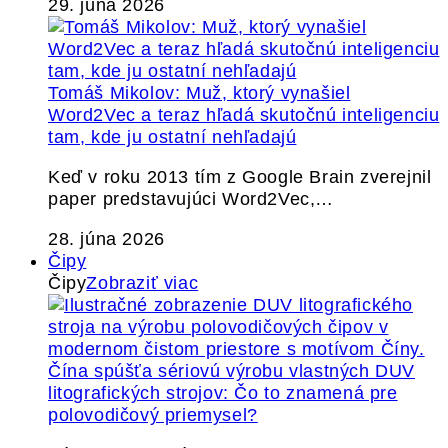
29. júna 2026
Tomáš Mikolov: Muž, ktorý vynašiel
Word2Vec a teraz hľadá skutočnú inteligenciu
tam, kde ju ostatní nehľadajú
Keď v roku 2013 tím z Google Brain zverejnil
paper predstavujúci Word2Vec,…
28. júna 2026
Čipy
Čipy
Zobraziť viac
Čína spúšťa sériovú výrobu vlastných DUV
litografických strojov: Čo to znamená pre
polovodičový priemysel?