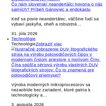
Čo nám slovenskí neandertálci hovoria o nás
samých? Príbeh Gánoviec a endokastu
Keď sa povie neandertálec, väčšine ľudí sa
vybaví jaskyňa, oheň a robustná…
31. júla 2026
Technológie
Technológie
Zobraziť viac
Čína spúšťa sériovú výrobu vlastných DUV
litografických strojov: Čo to znamená pre
polovodičový priemysel?
Výroba moderných mikroprocesorov sa
nezaobíde bez zariadení, ktoré patria k
technologicky a…
3. augusta 2026