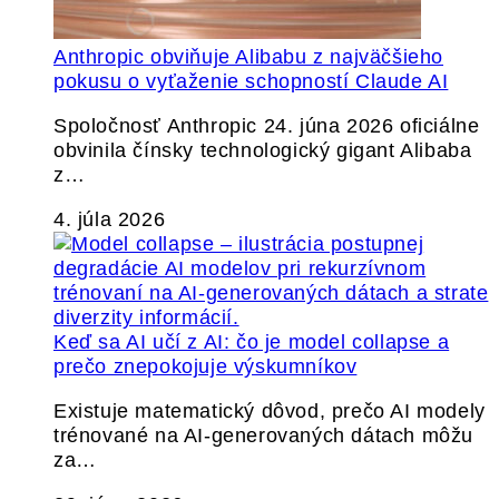
Anthropic obviňuje Alibabu z najväčšieho
pokusu o vyťaženie schopností Claude AI
Spoločnosť Anthropic 24. júna 2026 oficiálne
obvinila čínsky technologický gigant Alibaba
z…
4. júla 2026
Keď sa AI učí z AI: čo je model collapse a
prečo znepokojuje výskumníkov
Existuje matematický dôvod, prečo AI modely
trénované na AI-generovaných dátach môžu
za…