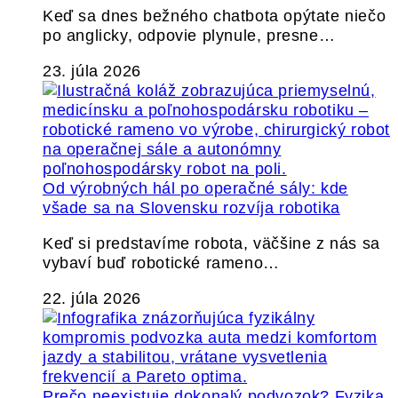
Keď sa dnes bežného chatbota opýtate niečo
po anglicky, odpovie plynule, presne…
23. júla 2026
Od výrobných hál po operačné sály: kde
všade sa na Slovensku rozvíja robotika
Keď si predstavíme robota, väčšine z nás sa
vybaví buď robotické rameno…
22. júla 2026
Prečo neexistuje dokonalý podvozok? Fyzika