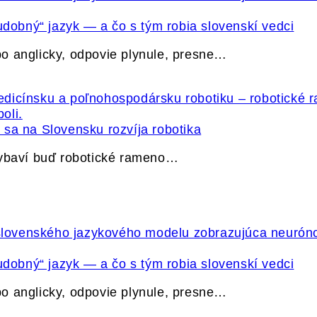
udobný“ jazyk — a čo s tým robia slovenskí vedci
o anglicky, odpovie plynule, presne…
sa na Slovensku rozvíja robotika
vybaví buď robotické rameno…
udobný“ jazyk — a čo s tým robia slovenskí vedci
o anglicky, odpovie plynule, presne…