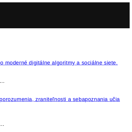
k…
.…