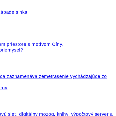
 priemysel?
trov