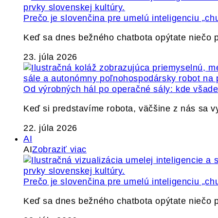
Prečo je slovenčina pre umelú inteligenciu „ch
Keď sa dnes bežného chatbota opýtate niečo p
23. júla 2026
Od výrobných hál po operačné sály: kde všade 
Keď si predstavíme robota, väčšine z nás sa 
22. júla 2026
AI
AI
Zobraziť viac
Prečo je slovenčina pre umelú inteligenciu „ch
Keď sa dnes bežného chatbota opýtate niečo p