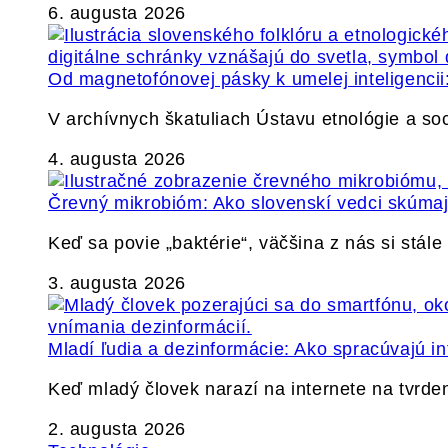
6. augusta 2026
Od magnetofónovej pásky k umelej inteligencii:
V archívnych škatuliach Ústavu etnológie a so
4. augusta 2026
Črevný mikrobióm: Ako slovenskí vedci skúmajú
Keď sa povie „baktérie“, väčšina z nás si stál
3. augusta 2026
Mladí ľudia a dezinformácie: Ako spracúvajú in
Keď mladý človek narazí na internete na tvrden
2. augusta 2026