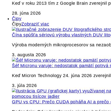
Keď v roku 2013 tím z Google Brain zverejnil
28. júna 2026
Čipy
Čipy
Zobraziť viac
Čína spúšťa sériovú výrobu vlastných DUV lito
Výroba moderných mikroprocesorov sa nezaobíd
3. augusta 2026
Šéf Micronu varuje: nedostatok pamätí potrvá 
Keď Micron Technology 24. júna 2026 zverejnil 
3. júla 2026
GPU vs CPU: Prečo CUDA poháňa AI a prečo c