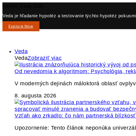
nedeľa, 9 aug 2026
Veda je hľadanie hypotéz a testovanie týchto hypotéz pokusmi 
Explore Now
Veda
Veda
Zobraziť viac
Od nevedomia k algoritmom: Psychológia, re
V moderných dejinách máloktorá oblasť ovply
8. augusta 2026
Vzťah ako zrkadlo: čo nám partnerská blízkos
Upozornenie: Tento článok neponúka univerzáln