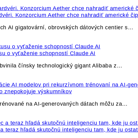
dvéri. Konzorcium Aether chce nahradiť americké čip
h AI gigatovární, obrovských dátových centier s…
su o vyťaženie schopností Claude AI
bvinila čínsky technologický gigant Alibaba z…
ečo znepokojuje výskumníkov
 trénované na AI-generovaných dátach môžu za…
 teraz hľadá skutočnú inteligenciu tam, kde ju osta