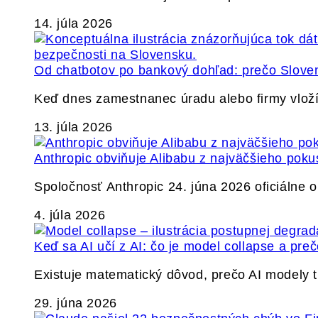
14. júla 2026
Od chatbotov po bankový dohľad: prečo Slovens
Keď dnes zamestnanec úradu alebo firmy vlož
13. júla 2026
Anthropic obviňuje Alibabu z najväčšieho poku
Spoločnosť Anthropic 24. júna 2026 oficiálne o
4. júla 2026
Keď sa AI učí z AI: čo je model collapse a pr
Existuje matematický dôvod, prečo AI modely
29. júna 2026