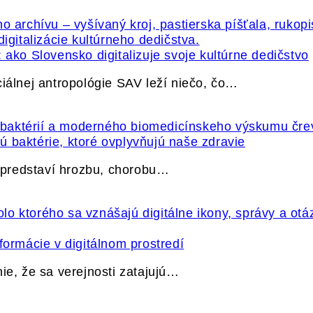
 ako Slovensko digitalizuje svoje kultúrne dedičstvo
ciálnej antropológie SAV leží niečo, čo…
 baktérie, ktoré ovplyvňujú naše zdravie
e predstaví hrozbu, chorobu…
formácie v digitálnom prostredí
ie, že sa verejnosti zatajujú…