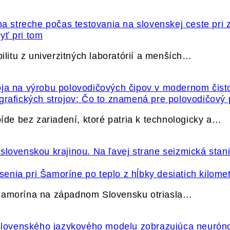
yť pri tom
itu z univerzitných laboratórií a menších…
grafických strojov: Čo to znamená pre polovodičový
e bez zariadení, ktoré patria k technologicky a…
nia pri Šamoríne po teplo z hĺbky desiatich kilome
 Šamorína na západnom Slovensku otriasla…