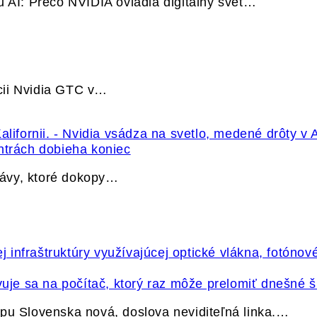
u AI: Prečo NVIDIA ovládla digitálny svet…
cii Nvidia GTC v…
ntrách dobieha koniec
právy, ktoré dokopy…
vuje sa na počítač, ktorý raz môže prelomiť dnešné š
pu Slovenska nová, doslova neviditeľná linka.…