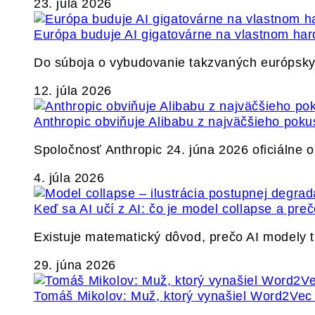
23. júla 2026
Európa buduje AI gigatovárne na vlastnom har
Do súboja o vybudovanie takzvaných európskyc
12. júla 2026
Anthropic obviňuje Alibabu z najväčšieho poku
Spoločnosť Anthropic 24. júna 2026 oficiálne o
4. júla 2026
Keď sa AI učí z AI: čo je model collapse a pr
Existuje matematický dôvod, prečo AI modely
29. júna 2026
Tomáš Mikolov: Muž, ktorý vynašiel Word2Vec a