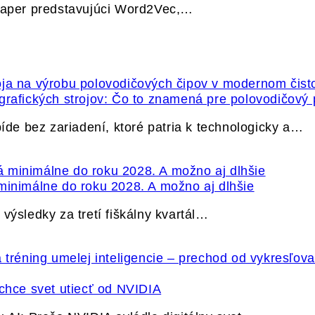
 paper predstavujúci Word2Vec,…
grafických strojov: Čo to znamená pre polovodičový
e bez zariadení, ktoré patria k technologicky a…
minimálne do roku 2028. A možno aj dlhšie
výsledky za tretí fiškálny kvartál…
hce svet utiecť od NVIDIA