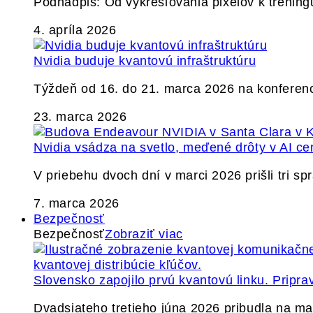
Podnadpis: Od vykresľovania pixelov k tréning
4. apríla 2026
Nvidia buduje kvantovú infraštruktúru
Týždeň od 16. do 21. marca 2026 na konferen
23. marca 2026
Nvidia vsádza na svetlo, meďené drôty v AI ce
V priebehu dvoch dní v marci 2026 prišli tri s
7. marca 2026
Bezpečnosť
Bezpečnosť
Zobraziť viac
Slovensko zapojilo prvú kvantovú linku. Pripra
Dvadsiateho tretieho júna 2026 pribudla na ma