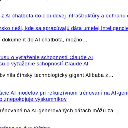
ko rieši, kde sa spracúvajú dáta umelej inteligenci
í dokument do AI chatbota, možno…
su o vyťaženie schopností Claude AI
bvinila čínsky technologický gigant Alibaba z…
ečo znepokojuje výskumníkov
 trénované na AI-generovaných dátach môžu za…