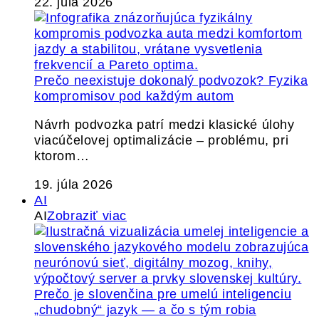
22. júla 2026
Prečo neexistuje dokonalý podvozok? Fyzika
kompromisov pod každým autom
Návrh podvozka patrí medzi klasické úlohy
viacúčelovej optimalizácie – problému, pri
ktorom…
19. júla 2026
AI
AI
Zobraziť viac
Prečo je slovenčina pre umelú inteligenciu
„chudobný“ jazyk — a čo s tým robia