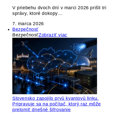
V priebehu dvoch dní v marci 2026 prišli tri
správy, ktoré dokopy…
7. marca 2026
Bezpečnosť
Bezpečnosť
Zobraziť viac
Slovensko zapojilo prvú kvantovú linku.
Pripravuje sa na počítač, ktorý raz môže
prelomiť dnešné šifrovanie