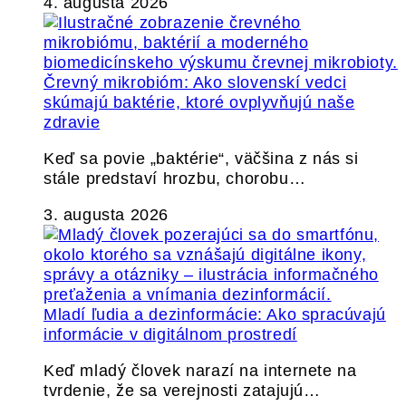
4. augusta 2026
Črevný mikrobióm: Ako slovenskí vedci
skúmajú baktérie, ktoré ovplyvňujú naše
zdravie
Keď sa povie „baktérie“, väčšina z nás si
stále predstaví hrozbu, chorobu…
3. augusta 2026
Mladí ľudia a dezinformácie: Ako spracúvajú
informácie v digitálnom prostredí
Keď mladý človek narazí na internete na
tvrdenie, že sa verejnosti zatajujú…