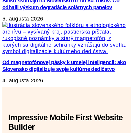
Slnko skúmajú na Slovensku už od 80. rokov: Čo
odhalil výskum degradácie solárnych panelov
5. augusta 2026
Od magnetofónovej pásky k umelej inteligencii: ako
Slovensko digitalizuje svoje kultúrne dedičstvo
4. augusta 2026
Impressive Mobile First Website
Builder