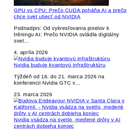
GPU vs CPU: Prečo CUDA poháňa AI a prečo
chce svet utiecť od NVIDIA
Podnadpis: Od vykresľovania pixelov k
tréningu AI: Prečo NVIDIA ovládla digitálny
svet…
4. apríla 2026
Nvidia buduje kvantovú infraštruktúru
Týždeň od 16. do 21. marca 2026 na
konferencii Nvidia GTC v…
23. marca 2026
Nvidia vsádza na svetlo, meďené drôty v AI
centrách dobieha koniec