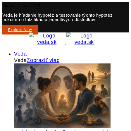
piatok, 7 aug 2026
Veda je hľadanie hypotéz a testovanie týchto hypotéz
pokusmi o falzifikáciu jednotlivých dôsledkov.
Explore Now
Veda
Veda
Zobraziť viac