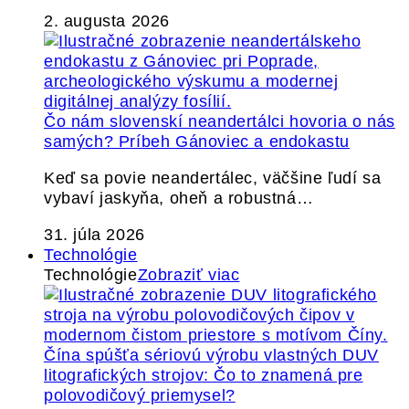
2. augusta 2026
Čo nám slovenskí neandertálci hovoria o nás
samých? Príbeh Gánoviec a endokastu
Keď sa povie neandertálec, väčšine ľudí sa
vybaví jaskyňa, oheň a robustná…
31. júla 2026
Technológie
Technológie
Zobraziť viac
Čína spúšťa sériovú výrobu vlastných DUV
litografických strojov: Čo to znamená pre
polovodičový priemysel?