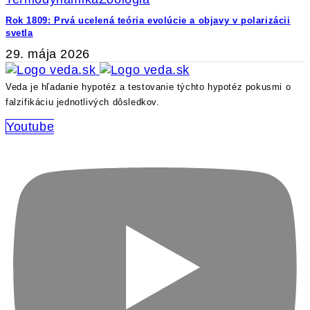
Rok 1809: Prvá ucelená teória evolúcie a objavy v polarizácii
svetla
29. mája 2026
Veda je hľadanie hypotéz a testovanie týchto hypotéz pokusmi o
falzifikáciu jednotlivých dôsledkov.
Youtube