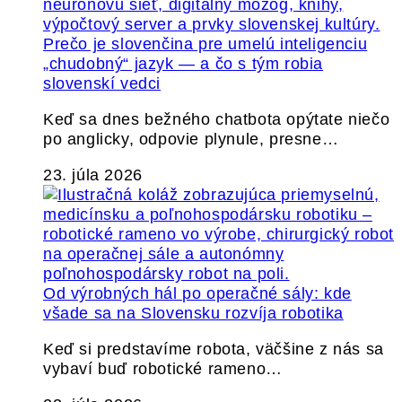
Prečo je slovenčina pre umelú inteligenciu
„chudobný“ jazyk — a čo s tým robia
slovenskí vedci
Keď sa dnes bežného chatbota opýtate niečo
po anglicky, odpovie plynule, presne…
23. júla 2026
Od výrobných hál po operačné sály: kde
všade sa na Slovensku rozvíja robotika
Keď si predstavíme robota, väčšine z nás sa
vybaví buď robotické rameno…