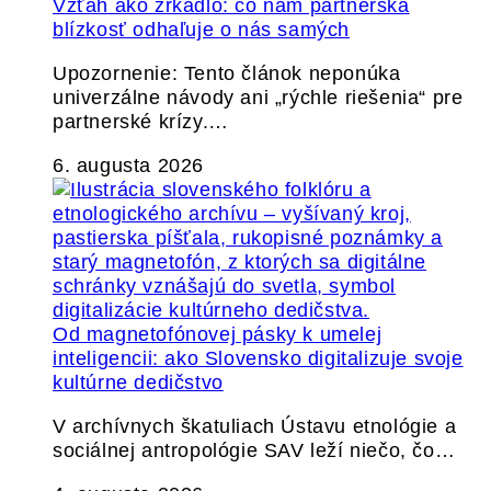
Vzťah ako zrkadlo: čo nám partnerská
blízkosť odhaľuje o nás samých
Upozornenie: Tento článok neponúka
univerzálne návody ani „rýchle riešenia“ pre
partnerské krízy.…
6. augusta 2026
Od magnetofónovej pásky k umelej
inteligencii: ako Slovensko digitalizuje svoje
kultúrne dedičstvo
V archívnych škatuliach Ústavu etnológie a
sociálnej antropológie SAV leží niečo, čo…