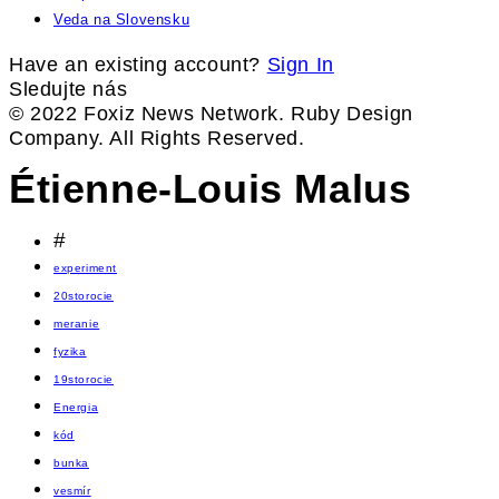
Veda na Slovensku
Have an existing account?
Sign In
Sledujte nás
© 2022 Foxiz News Network. Ruby Design
Company. All Rights Reserved.
Étienne-Louis Malus
#
experiment
20storocie
meranie
fyzika
19storocie
Energia
kód
bunka
vesmír