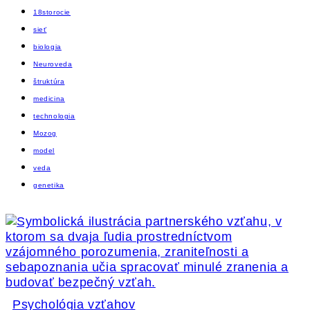
18storocie
sieť
biologia
Neuroveda
štruktúra
medicina
technologia
Mozog
model
veda
genetika
Psychológia vzťahov