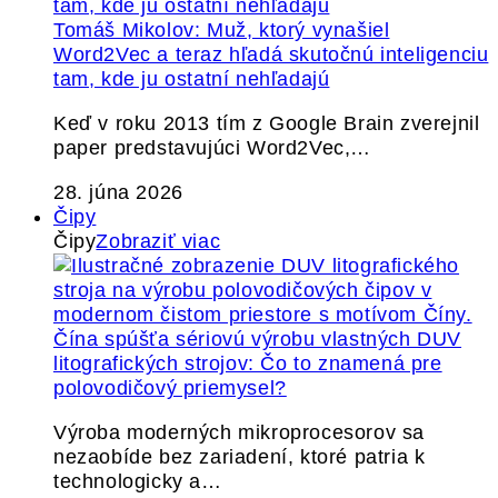
Tomáš Mikolov: Muž, ktorý vynašiel
Word2Vec a teraz hľadá skutočnú inteligenciu
tam, kde ju ostatní nehľadajú
Keď v roku 2013 tím z Google Brain zverejnil
paper predstavujúci Word2Vec,…
28. júna 2026
Čipy
Čipy
Zobraziť viac
Čína spúšťa sériovú výrobu vlastných DUV
litografických strojov: Čo to znamená pre
polovodičový priemysel?
Výroba moderných mikroprocesorov sa
nezaobíde bez zariadení, ktoré patria k
technologicky a…