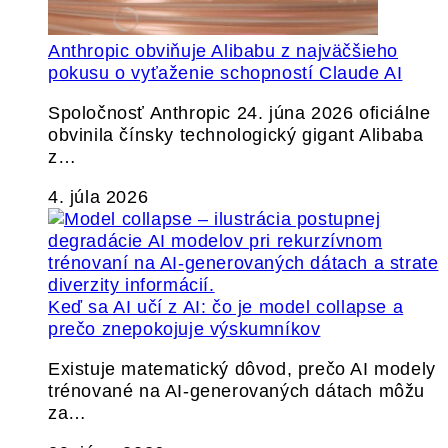
Anthropic obviňuje Alibabu z najväčšieho
pokusu o vyťaženie schopností Claude AI
Spoločnosť Anthropic 24. júna 2026 oficiálne
obvinila čínsky technologický gigant Alibaba
z…
4. júla 2026
Keď sa AI učí z AI: čo je model collapse a
prečo znepokojuje výskumníkov
Existuje matematický dôvod, prečo AI modely
trénované na AI-generovaných dátach môžu
za…