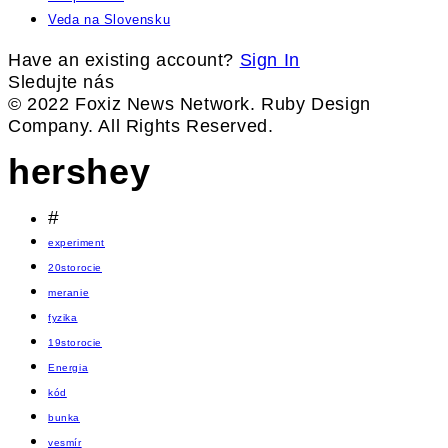
Veda na Slovensku
Have an existing account?
Sign In
Sledujte nás
© 2022 Foxiz News Network. Ruby Design
Company. All Rights Reserved.
hershey
#
experiment
20storocie
meranie
fyzika
19storocie
Energia
kód
bunka
vesmír