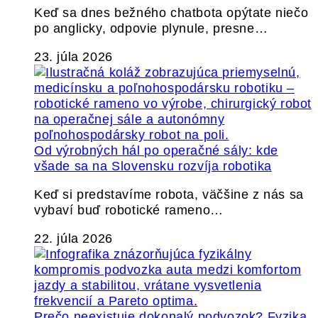
Keď sa dnes bežného chatbota opýtate niečo
po anglicky, odpovie plynule, presne…
23. júla 2026
Od výrobných hál po operačné sály: kde
všade sa na Slovensku rozvíja robotika
Keď si predstavíme robota, väčšine z nás sa
vybaví buď robotické rameno…
22. júla 2026
Prečo neexistuje dokonalý podvozok? Fyzika