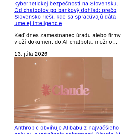
Od chatbotov po bankový dohľad: prečo
Slovensko rieši, kde sa spracúvajú dáta
umelej inteligencie
Keď dnes zamestnanec úradu alebo firmy
vloží dokument do AI chatbota, možno…
13. júla 2026
Anthropic obviňuje Alibabu z najväčšieho