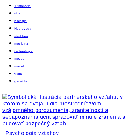
18storocie
sieť
biologia
Neuroveda
štruktúra
medicina
technologia
Mozog
model
veda
genetika
Psychológia vzťahov