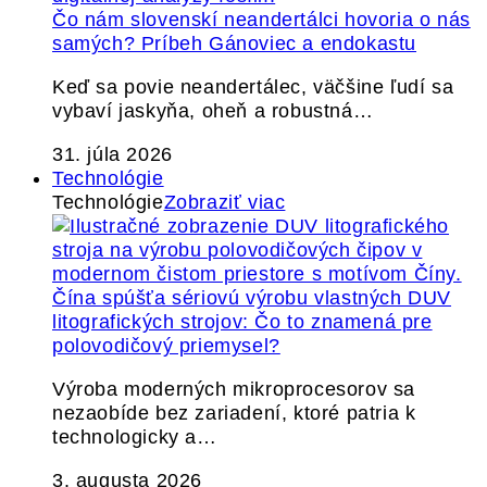
Čo nám slovenskí neandertálci hovoria o nás
samých? Príbeh Gánoviec a endokastu
Keď sa povie neandertálec, väčšine ľudí sa
vybaví jaskyňa, oheň a robustná…
31. júla 2026
Technológie
Technológie
Zobraziť viac
Čína spúšťa sériovú výrobu vlastných DUV
litografických strojov: Čo to znamená pre
polovodičový priemysel?
Výroba moderných mikroprocesorov sa
nezaobíde bez zariadení, ktoré patria k
technologicky a…
3. augusta 2026