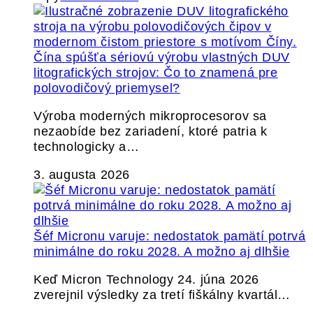
Čína spúšťa sériovú výrobu vlastných DUV
litografických strojov: Čo to znamená pre
polovodičový priemysel?
Výroba moderných mikroprocesorov sa
nezaobíde bez zariadení, ktoré patria k
technologicky a…
3. augusta 2026
Šéf Micronu varuje: nedostatok pamätí potrvá
minimálne do roku 2028. A možno aj dlhšie
Keď Micron Technology 24. júna 2026
zverejnil výsledky za tretí fiškálny kvartál…