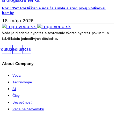
Biológia
Genetika
Rok 1952: Rozlúštenie nosiča života a zrod prvej vodíkovej
bomby
18. mája 2026
Veda je hľadanie hypotéz a testovanie týchto hypotéz pokusmi o
falzifikáciu jednotlivých dôsledkov.
Youtube
Medium
Rss
About Company
Veda
Technológie
AI
Čipy
Bezpečnosť
Veda na Slovensku