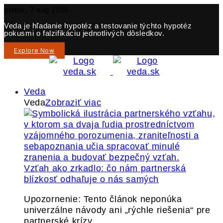
piatok, 7 aug 2026
Veda je hľadanie hypotéz a testovanie týchto hypotéz
pokusmi o falzifikáciu jednotlivých dôsledkov.
Explore Now
Veda
Veda
Zobraziť viac
Vzťah ako zrkadlo: čo nám partnerská
blízkosť odhaľuje o nás samých
Upozornenie: Tento článok neponúka
univerzálne návody ani „rýchle riešenia“ pre
partnerské krízy.…