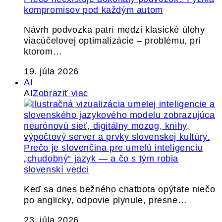
kompromisov pod každým autom
Návrh podvozka patrí medzi klasické úlohy
viacúčelovej optimalizácie – problému, pri
ktorom…
19. júla 2026
AI
AI
Zobraziť viac
Prečo je slovenčina pre umelú inteligenciu
„chudobný“ jazyk — a čo s tým robia
slovenskí vedci
Keď sa dnes bežného chatbota opýtate niečo
po anglicky, odpovie plynule, presne…
23. júla 2026