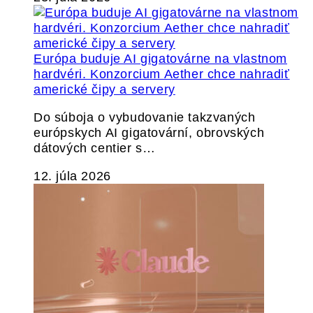
Európa buduje AI gigatovárne na vlastnom
hardvéri. Konzorcium Aether chce nahradiť
americké čipy a servery
Do súboja o vybudovanie takzvaných
európskych AI gigatovární, obrovských
dátových centier s…
12. júla 2026