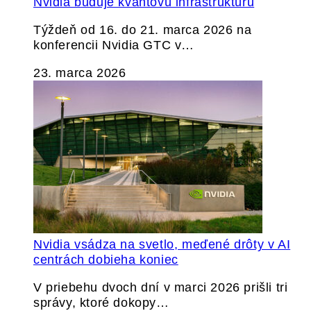
Nvidia buduje kvantovú infraštruktúru
Týždeň od 16. do 21. marca 2026 na
konferencii Nvidia GTC v…
23. marca 2026
Nvidia vsádza na svetlo, meďené drôty v AI
centrách dobieha koniec
V priebehu dvoch dní v marci 2026 prišli tri
správy, ktoré dokopy…