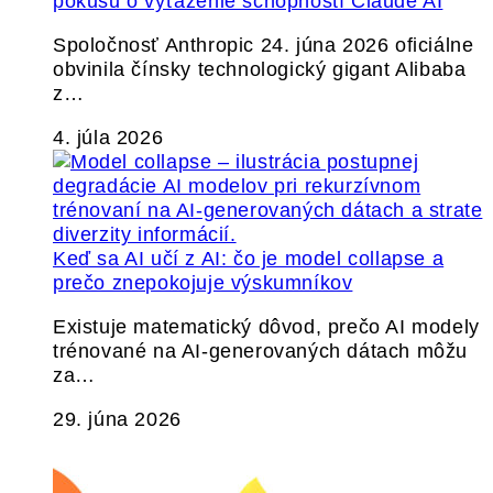
pokusu o vyťaženie schopností Claude AI
Spoločnosť Anthropic 24. júna 2026 oficiálne
obvinila čínsky technologický gigant Alibaba
z…
4. júla 2026
Keď sa AI učí z AI: čo je model collapse a
prečo znepokojuje výskumníkov
Existuje matematický dôvod, prečo AI modely
trénované na AI-generovaných dátach môžu
za…
29. júna 2026