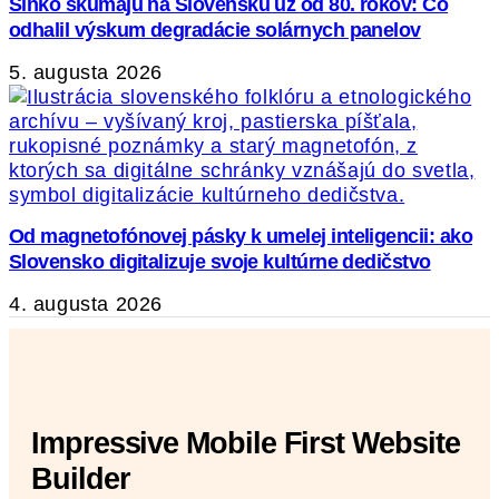
Slnko skúmajú na Slovensku už od 80. rokov: Čo
odhalil výskum degradácie solárnych panelov
5. augusta 2026
Od magnetofónovej pásky k umelej inteligencii: ako
Slovensko digitalizuje svoje kultúrne dedičstvo
4. augusta 2026
Impressive Mobile First Website
Builder