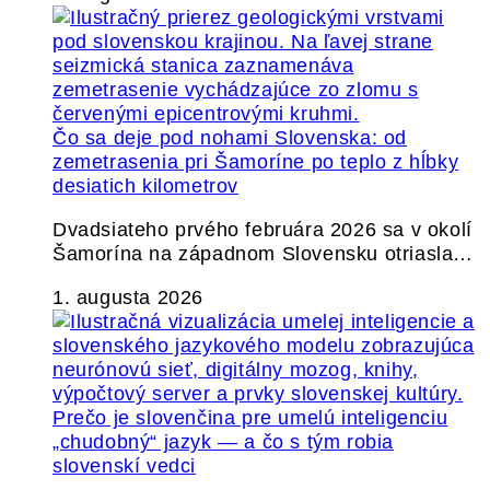
Čo sa deje pod nohami Slovenska: od
zemetrasenia pri Šamoríne po teplo z hĺbky
desiatich kilometrov
Dvadsiateho prvého februára 2026 sa v okolí
Šamorína na západnom Slovensku otriasla…
1. augusta 2026
Prečo je slovenčina pre umelú inteligenciu
„chudobný“ jazyk — a čo s tým robia
slovenskí vedci