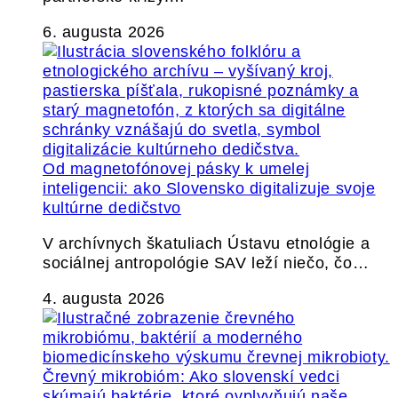
6. augusta 2026
Od magnetofónovej pásky k umelej
inteligencii: ako Slovensko digitalizuje svoje
kultúrne dedičstvo
V archívnych škatuliach Ústavu etnológie a
sociálnej antropológie SAV leží niečo, čo…
4. augusta 2026
Črevný mikrobióm: Ako slovenskí vedci
skúmajú baktérie, ktoré ovplyvňujú naše