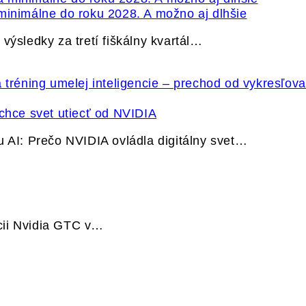
minimálne do roku 2028. A možno aj dlhšie
výsledky za tretí fiškálny kvartál…
hce svet utiecť od NVIDIA
u AI: Prečo NVIDIA ovládla digitálny svet…
cii Nvidia GTC v…