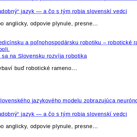
udobný“ jazyk — a čo s tým robia slovenskí vedci
o anglicky, odpovie plynule, presne…
sa na Slovensku rozvíja robotika
vybaví buď robotické rameno…
udobný“ jazyk — a čo s tým robia slovenskí vedci
o anglicky, odpovie plynule, presne…