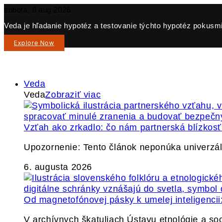
sobota, 8 aug 2026
Veda je hľadanie hypotéz a testovanie týchto hypotéz pokusmi 
Explore Now
Veda
Veda
Zobraziť viac
Vzťah ako zrkadlo: čo nám partnerská blízkos
Upozornenie: Tento článok neponúka univerzáln
6. augusta 2026
Od magnetofónovej pásky k umelej inteligencii:
V archívnych škatuliach Ústavu etnológie a so