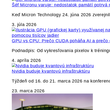
Šéf Micronu varuje: nedostatok pamätí potrvá 
Keď Micron Technology 24. júna 2026 zverejnil 
3. júla 2026
GPU vs CPU: Prečo CUDA poháňa AI a prečo c
Podnadpis: Od vykresľovania pixelov k tréning
4. apríla 2026
Nvidia buduje kvantovú infraštruktúru
Týždeň od 16. do 21. marca 2026 na konferen
23. marca 2026