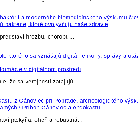
 baktérie, ktoré ovplyvňujú naše zdravie
e predstaví hrozbu, chorobu…
formácie v digitálnom prostredí
ie, že sa verejnosti zatajujú…
 samých? Príbeh Gánoviec a endokastu
ybaví jaskyňa, oheň a robustná…