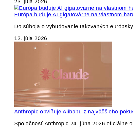
23. júla 2026
Európa buduje AI gigatovárne na vlastnom har
Do súboja o vybudovanie takzvaných európskyc
12. júla 2026
Anthropic obviňuje Alibabu z najväčšieho poku
Spoločnosť Anthropic 24. júna 2026 oficiálne o