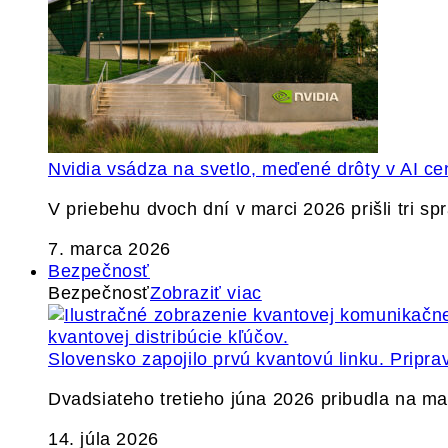
Nvidia vsádza na svetlo, meďené drôty v AI ce
V priebehu dvoch dní v marci 2026 prišli tri s
7. marca 2026
Bezpečnosť
Bezpečnosť
Zobraziť viac
Slovensko zapojilo prvú kvantovú linku. Pripra
Dvadsiateho tretieho júna 2026 pribudla na ma
14. júla 2026