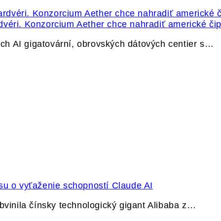
dvéri. Konzorcium Aether chce nahradiť americké čip
h AI gigatovární, obrovských dátových centier s…
su o vyťaženie schopností Claude AI
bvinila čínsky technologický gigant Alibaba z…