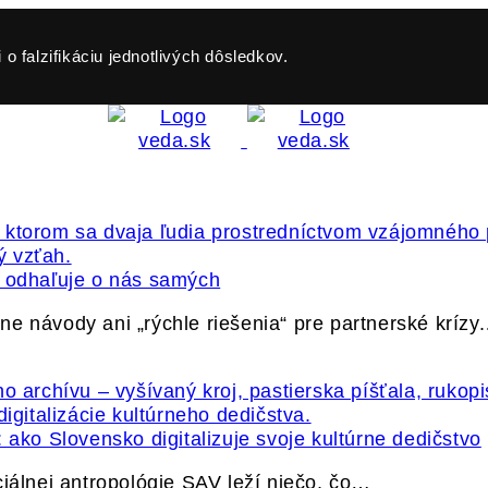
o falzifikáciu jednotlivých dôsledkov.
ť odhaľuje o nás samých
e návody ani „rýchle riešenia“ pre partnerské krízy
 ako Slovensko digitalizuje svoje kultúrne dedičstvo
ciálnej antropológie SAV leží niečo, čo…