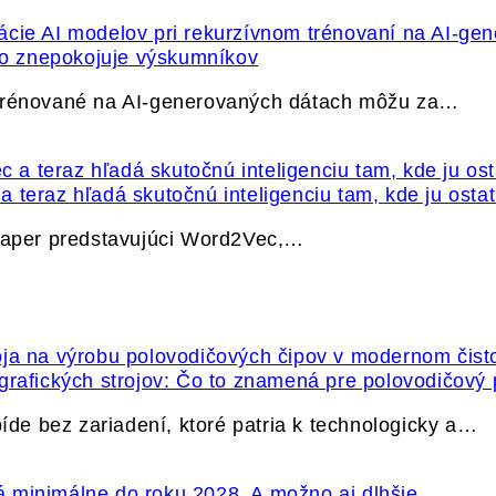
ečo znepokojuje výskumníkov
 trénované na AI-generovaných dátach môžu za…
 teraz hľadá skutočnú inteligenciu tam, kde ju osta
 paper predstavujúci Word2Vec,…
grafických strojov: Čo to znamená pre polovodičový
e bez zariadení, ktoré patria k technologicky a…