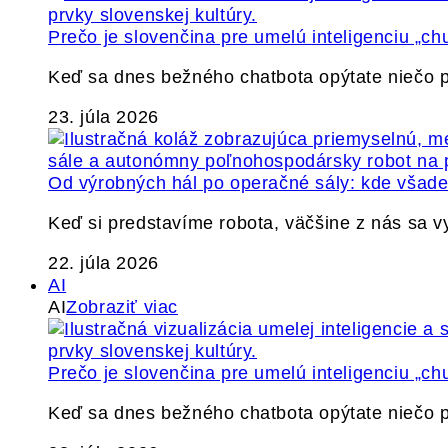
Prečo je slovenčina pre umelú inteligenciu „ch
Keď sa dnes bežného chatbota opýtate niečo p
23. júla 2026
Od výrobných hál po operačné sály: kde všade 
Keď si predstavíme robota, väčšine z nás sa 
22. júla 2026
AI
AI
Zobraziť viac
Prečo je slovenčina pre umelú inteligenciu „ch
Keď sa dnes bežného chatbota opýtate niečo p