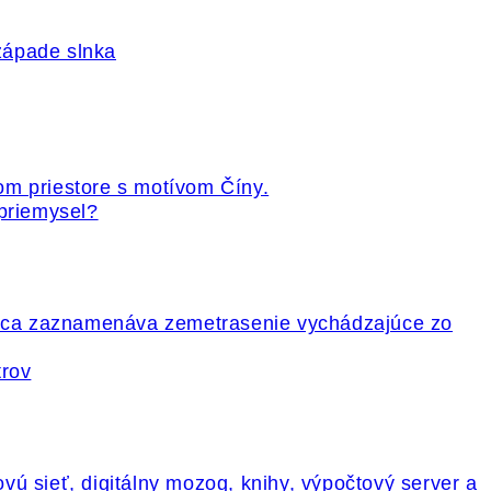
 priemysel?
trov