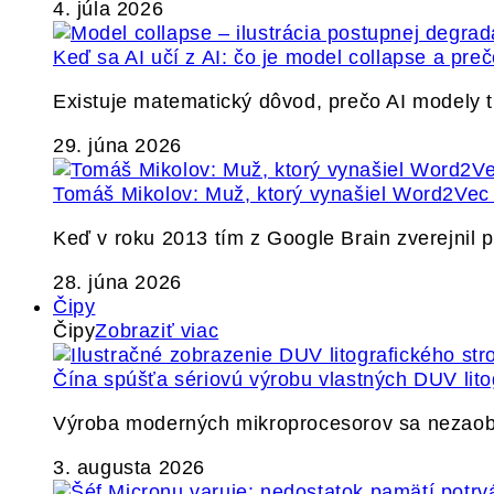
4. júla 2026
Keď sa AI učí z AI: čo je model collapse a pr
Existuje matematický dôvod, prečo AI modely
29. júna 2026
Tomáš Mikolov: Muž, ktorý vynašiel Word2Vec a
Keď v roku 2013 tím z Google Brain zverejnil
28. júna 2026
Čipy
Čipy
Zobraziť viac
Čína spúšťa sériovú výrobu vlastných DUV lito
Výroba moderných mikroprocesorov sa nezaobíd
3. augusta 2026