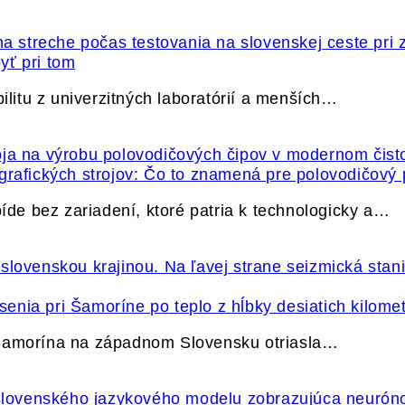
yť pri tom
itu z univerzitných laboratórií a menších…
grafických strojov: Čo to znamená pre polovodičový
e bez zariadení, ktoré patria k technologicky a…
nia pri Šamoríne po teplo z hĺbky desiatich kilome
 Šamorína na západnom Slovensku otriasla…