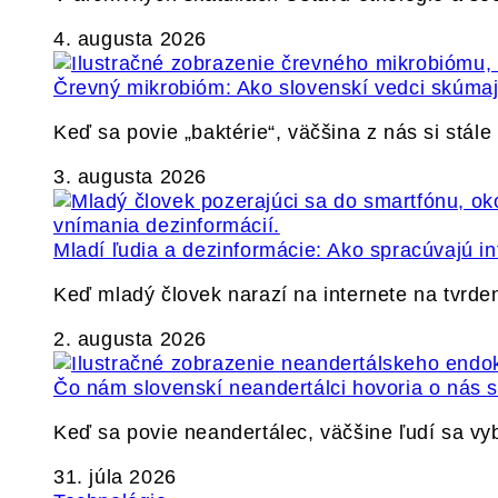
4. augusta 2026
Črevný mikrobióm: Ako slovenskí vedci skúmajú
Keď sa povie „baktérie“, väčšina z nás si stál
3. augusta 2026
Mladí ľudia a dezinformácie: Ako spracúvajú in
Keď mladý človek narazí na internete na tvrden
2. augusta 2026
Čo nám slovenskí neandertálci hovoria o nás
Keď sa povie neandertálec, väčšine ľudí sa v
31. júla 2026