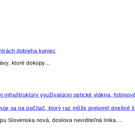
ntrách dobieha koniec
právy, ktoré dokopy…
vuje sa na počítač, ktorý raz môže prelomiť dnešné š
pu Slovenska nová, doslova neviditeľná linka.…