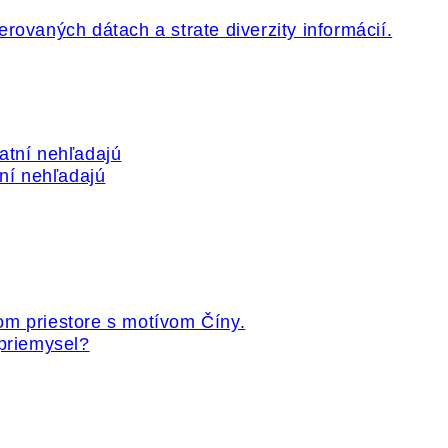
tní nehľadajú
 priemysel?