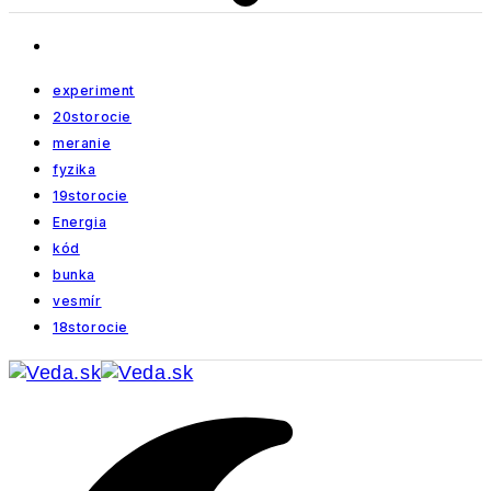
experiment
20storocie
meranie
fyzika
19storocie
Energia
kód
bunka
vesmír
18storocie