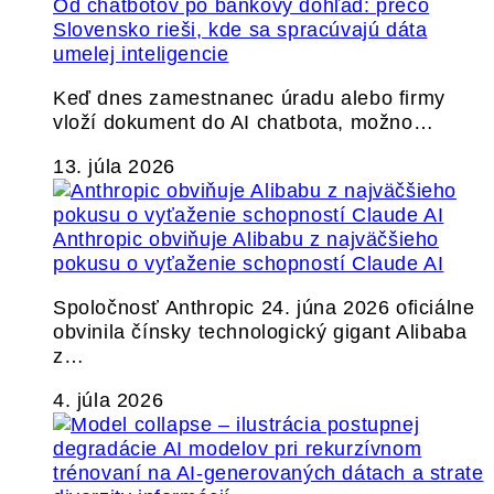
Od chatbotov po bankový dohľad: prečo
Slovensko rieši, kde sa spracúvajú dáta
umelej inteligencie
Keď dnes zamestnanec úradu alebo firmy
vloží dokument do AI chatbota, možno…
13. júla 2026
Anthropic obviňuje Alibabu z najväčšieho
pokusu o vyťaženie schopností Claude AI
Spoločnosť Anthropic 24. júna 2026 oficiálne
obvinila čínsky technologický gigant Alibaba
z…
4. júla 2026