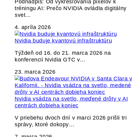
Podnadpis: Od vykresľovania pixelov k
tréningu AI: Prečo NVIDIA ovládla digitálny
svet…
4. apríla 2026
Nvidia buduje kvantovú infraštruktúru
Týždeň od 16. do 21. marca 2026 na
konferencii Nvidia GTC v…
23. marca 2026
Nvidia vsádza na svetlo, meďené drôty v AI
centrách dobieha koniec
V priebehu dvoch dní v marci 2026 prišli tri
správy, ktoré dokopy…
7. marca 2026