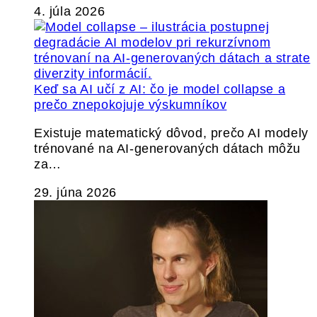
4. júla 2026
Keď sa AI učí z AI: čo je model collapse a
prečo znepokojuje výskumníkov
Existuje matematický dôvod, prečo AI modely
trénované na AI-generovaných dátach môžu
za…
29. júna 2026