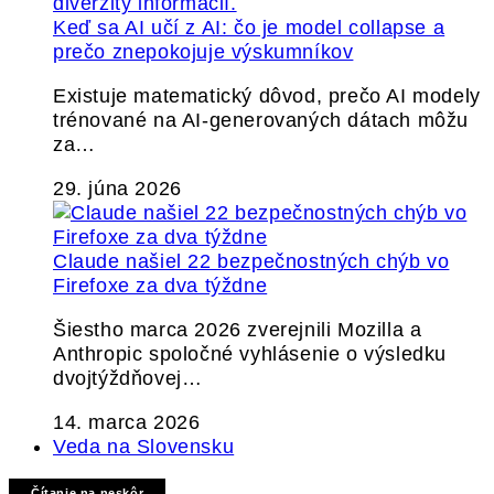
Keď sa AI učí z AI: čo je model collapse a
prečo znepokojuje výskumníkov
Existuje matematický dôvod, prečo AI modely
trénované na AI-generovaných dátach môžu
za…
29. júna 2026
Claude našiel 22 bezpečnostných chýb vo
Firefoxe za dva týždne
Šiestho marca 2026 zverejnili Mozilla a
Anthropic spoločné vyhlásenie o výsledku
dvojtýždňovej…
14. marca 2026
Veda na Slovensku
Čítanie na neskôr