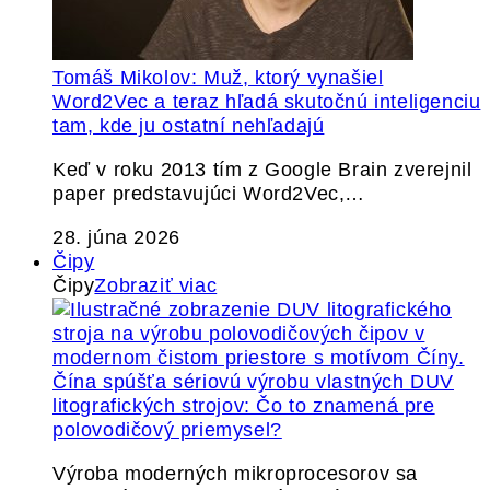
Tomáš Mikolov: Muž, ktorý vynašiel
Word2Vec a teraz hľadá skutočnú inteligenciu
tam, kde ju ostatní nehľadajú
Keď v roku 2013 tím z Google Brain zverejnil
paper predstavujúci Word2Vec,…
28. júna 2026
Čipy
Čipy
Zobraziť viac
Čína spúšťa sériovú výrobu vlastných DUV
litografických strojov: Čo to znamená pre
polovodičový priemysel?
Výroba moderných mikroprocesorov sa