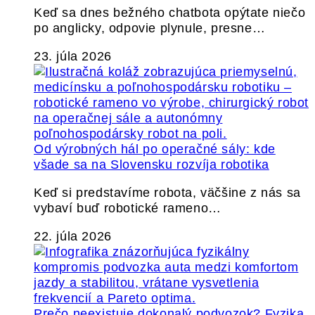
Keď sa dnes bežného chatbota opýtate niečo
po anglicky, odpovie plynule, presne…
23. júla 2026
Od výrobných hál po operačné sály: kde
všade sa na Slovensku rozvíja robotika
Keď si predstavíme robota, väčšine z nás sa
vybaví buď robotické rameno…
22. júla 2026
Prečo neexistuje dokonalý podvozok? Fyzika