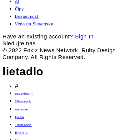
AI
Čipy
Bezpečnosť
Veda na Slovensku
Have an existing account?
Sign In
Sledujte nás
© 2022 Foxiz News Network. Ruby Design
Company. All Rights Reserved.
lietadlo
#
experiment
20storocie
meranie
fyzika
19storocie
Energia