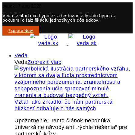
piatok, 7 aug 2026
Veda je hľadanie hypotéz a testovanie týchto hypotéz
pokusmi o falzifikáciu jednotlivých dôsledkov.
Explore Now
Veda
Veda
Zobraziť viac
Vzťah ako zrkadlo: čo nám partnerská
blízkosť odhaľuje o nás samých
Upozornenie: Tento článok neponúka
univerzálne návody ani „rýchle riešenia“ pre
partnerské krízy.…