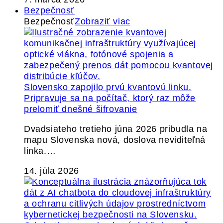
Bezpečnosť
Bezpečnosť
Zobraziť viac
Slovensko zapojilo prvú kvantovú linku.
Pripravuje sa na počítač, ktorý raz môže
prelomiť dnešné šifrovanie
Dvadsiateho tretieho júna 2026 pribudla na
mapu Slovenska nová, doslova neviditeľná
linka.…
14. júla 2026