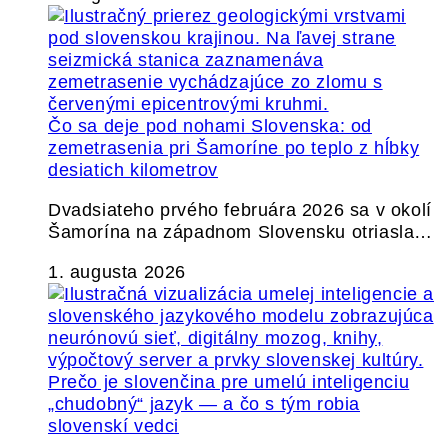
Čo sa deje pod nohami Slovenska: od
zemetrasenia pri Šamoríne po teplo z hĺbky
desiatich kilometrov
Dvadsiateho prvého februára 2026 sa v okolí
Šamorína na západnom Slovensku otriasla…
1. augusta 2026
Prečo je slovenčina pre umelú inteligenciu
„chudobný“ jazyk — a čo s tým robia
slovenskí vedci