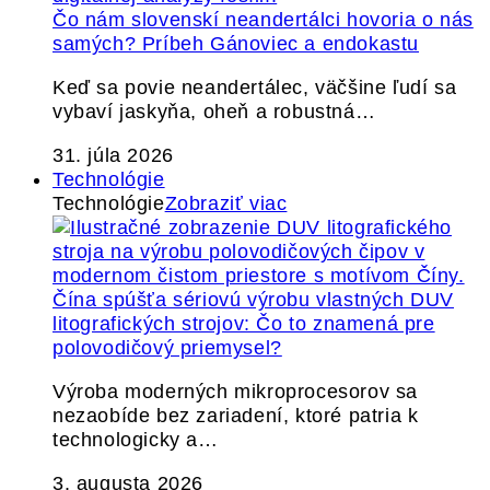
Čo nám slovenskí neandertálci hovoria o nás
samých? Príbeh Gánoviec a endokastu
Keď sa povie neandertálec, väčšine ľudí sa
vybaví jaskyňa, oheň a robustná…
31. júla 2026
Technológie
Technológie
Zobraziť viac
Čína spúšťa sériovú výrobu vlastných DUV
litografických strojov: Čo to znamená pre
polovodičový priemysel?
Výroba moderných mikroprocesorov sa
nezaobíde bez zariadení, ktoré patria k
technologicky a…
3. augusta 2026