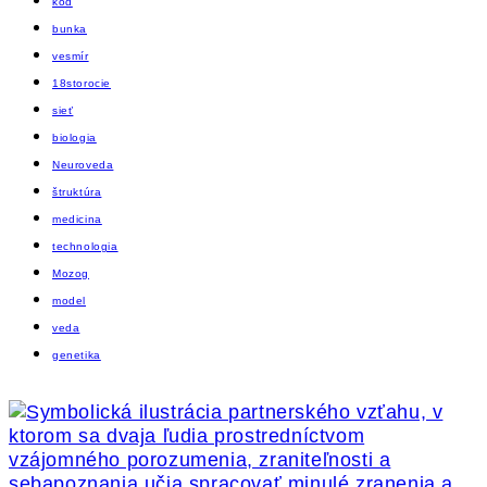
kód
bunka
vesmír
18storocie
sieť
biologia
Neuroveda
štruktúra
medicina
technologia
Mozog
model
veda
genetika