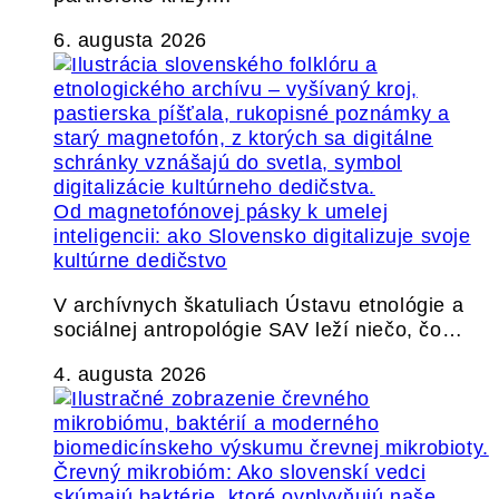
6. augusta 2026
Od magnetofónovej pásky k umelej
inteligencii: ako Slovensko digitalizuje svoje
kultúrne dedičstvo
V archívnych škatuliach Ústavu etnológie a
sociálnej antropológie SAV leží niečo, čo…
4. augusta 2026
Črevný mikrobióm: Ako slovenskí vedci
skúmajú baktérie, ktoré ovplyvňujú naše