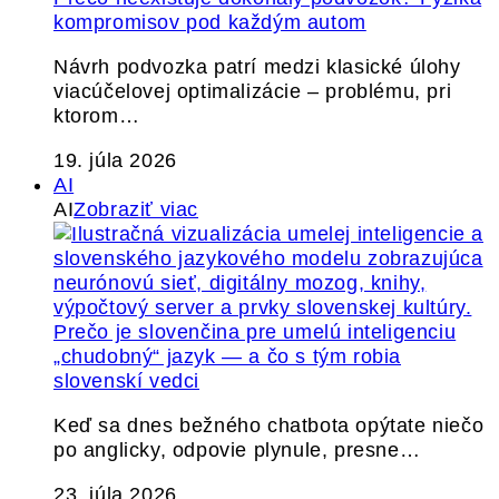
kompromisov pod každým autom
Návrh podvozka patrí medzi klasické úlohy
viacúčelovej optimalizácie – problému, pri
ktorom…
19. júla 2026
AI
AI
Zobraziť viac
Prečo je slovenčina pre umelú inteligenciu
„chudobný“ jazyk — a čo s tým robia
slovenskí vedci
Keď sa dnes bežného chatbota opýtate niečo
po anglicky, odpovie plynule, presne…
23. júla 2026