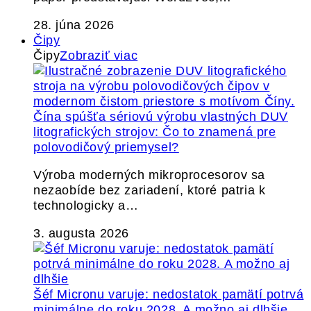
28. júna 2026
Čipy
Čipy
Zobraziť viac
Čína spúšťa sériovú výrobu vlastných DUV
litografických strojov: Čo to znamená pre
polovodičový priemysel?
Výroba moderných mikroprocesorov sa
nezaobíde bez zariadení, ktoré patria k
technologicky a…
3. augusta 2026
Šéf Micronu varuje: nedostatok pamätí potrvá
minimálne do roku 2028. A možno aj dlhšie