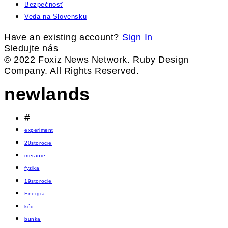
Bezpečnosť
Veda na Slovensku
Have an existing account?
Sign In
Sledujte nás
© 2022 Foxiz News Network. Ruby Design
Company. All Rights Reserved.
newlands
#
experiment
20storocie
meranie
fyzika
19storocie
Energia
kód
bunka