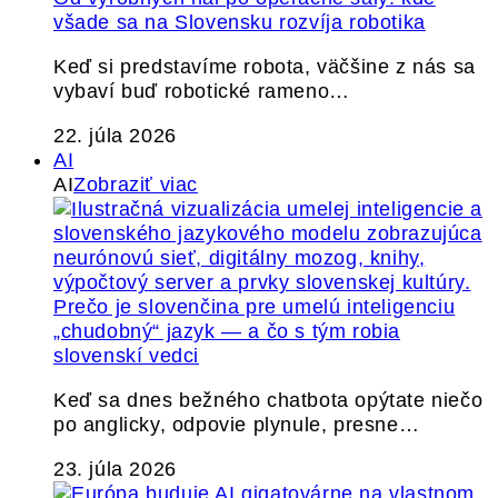
všade sa na Slovensku rozvíja robotika
Keď si predstavíme robota, väčšine z nás sa
vybaví buď robotické rameno…
22. júla 2026
AI
AI
Zobraziť viac
Prečo je slovenčina pre umelú inteligenciu
„chudobný“ jazyk — a čo s tým robia
slovenskí vedci
Keď sa dnes bežného chatbota opýtate niečo
po anglicky, odpovie plynule, presne…
23. júla 2026