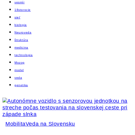
vesmír
18storocie
sieť
biologia
Neuroveda
štruktúra
medicina
technologia
Mozog
model
veda
genetika
Mobilita
Veda na Slovensku