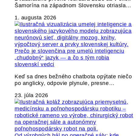
Šamorína na západnom Slovensku otriasla…
1. augusta 2026
Prečo je slovenčina pre umelú inteligenciu
„chudobný“ jazyk — a čo s tým robia
slovenskí vedci
Keď sa dnes bežného chatbota opýtate niečo
po anglicky, odpovie plynule, presne…
23. júla 2026
Od výrobných hál po operačné sály: kde