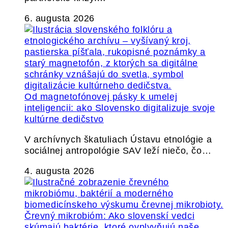
6. augusta 2026
Od magnetofónovej pásky k umelej
inteligencii: ako Slovensko digitalizuje svoje
kultúrne dedičstvo
V archívnych škatuliach Ústavu etnológie a
sociálnej antropológie SAV leží niečo, čo…
4. augusta 2026
Črevný mikrobióm: Ako slovenskí vedci
skúmajú baktérie, ktoré ovplyvňujú naše