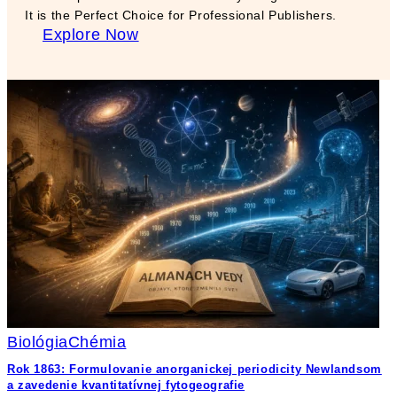
It is the Perfect Choice for Professional Publishers.
Explore Now
Biológia
Chémia
Rok 1863: Formulovanie anorganickej periodicity Newlandsom
a zavedenie kvantitatívnej fytogeografie