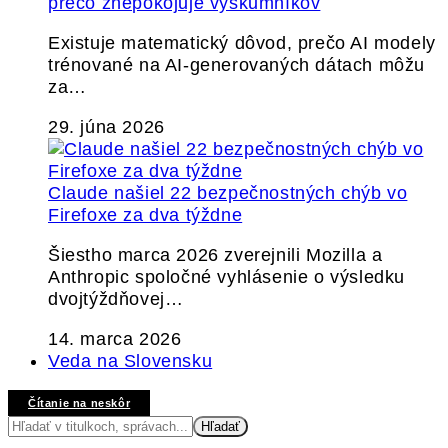
prečo znepokojuje výskumníkov
Existuje matematický dôvod, prečo AI modely
trénované na AI-generovaných dátach môžu
za…
29. júna 2026
Claude našiel 22 bezpečnostných chýb vo
Firefoxe za dva týždne
Šiestho marca 2026 zverejnili Mozilla a
Anthropic spoločné vyhlásenie o výsledku
dvojtýždňovej…
14. marca 2026
Veda na Slovensku
Čítanie na neskôr