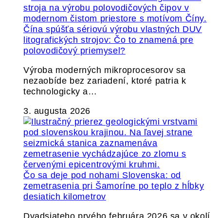
Čína spúšťa sériovú výrobu vlastných DUV
litografických strojov: Čo to znamená pre
polovodičový priemysel?
Výroba moderných mikroprocesorov sa
nezaobíde bez zariadení, ktoré patria k
technologicky a…
3. augusta 2026
Čo sa deje pod nohami Slovenska: od
zemetrasenia pri Šamoríne po teplo z hĺbky
desiatich kilometrov
Dvadsiateho prvého februára 2026 sa v okolí