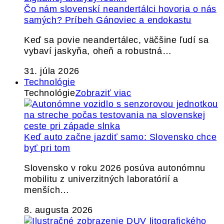
Čo nám slovenskí neandertálci hovoria o nás
samých? Príbeh Gánoviec a endokastu
Keď sa povie neandertálec, väčšine ľudí sa
vybaví jaskyňa, oheň a robustná…
31. júla 2026
Technológie
Technológie
Zobraziť viac
Keď auto začne jazdiť samo: Slovensko chce
byť pri tom
Slovensko v roku 2026 posúva autonómnu
mobilitu z univerzitných laboratórií a
menších…
8. augusta 2026