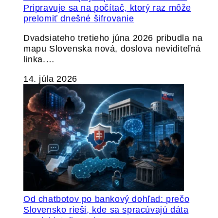
Pripravuje sa na počítač, ktorý raz môže
prelomiť dnešné šifrovanie
Dvadsiateho tretieho júna 2026 pribudla na
mapu Slovenska nová, doslova neviditeľná
linka.…
14. júla 2026
Od chatbotov po bankový dohľad: prečo
Slovensko rieši, kde sa spracúvajú dáta