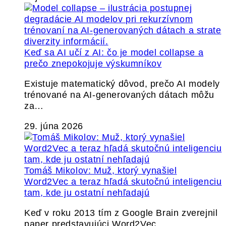
Keď sa AI učí z AI: čo je model collapse a
prečo znepokojuje výskumníkov
Existuje matematický dôvod, prečo AI modely
trénované na AI-generovaných dátach môžu
za…
29. júna 2026
Tomáš Mikolov: Muž, ktorý vynašiel
Word2Vec a teraz hľadá skutočnú inteligenciu
tam, kde ju ostatní nehľadajú
Keď v roku 2013 tím z Google Brain zverejnil
paper predstavujúci Word2Vec,…