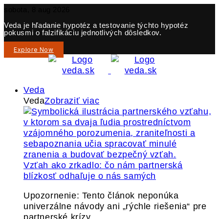
sobota, 8 aug 2026
Veda je hľadanie hypotéz a testovanie týchto hypotéz
pokusmi o falzifikáciu jednotlivých dôsledkov.
Explore Now
Veda
Veda
Zobraziť viac
Vzťah ako zrkadlo: čo nám partnerská
blízkosť odhaľuje o nás samých
Upozornenie: Tento článok neponúka
univerzálne návody ani „rýchle riešenia“ pre
partnerské krízy.…