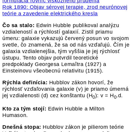
formulácia rovníc viskózneho prúdenia
Rok 1890: Objav sérovej terapie, zrod neurónovej
teórie a zavedenie elektrického kresla
Čo sa stalo:
Edwin Hubble publikoval analýzu
vzdialeností a rýchlostí galaxií. Zistil priamu
úmeru: galaxie vykazujú červený posun vo svojom
svetle, čo znamená, že sa od nás vzďaľujú. Čím je
galaxia vzdialenejšia, tým vyššia je jej rýchlosť
ústupu. Tento objav potvrdil teoretické
predpoklady Georgesa Lemaîtra (1927) a
Einsteinovu všeobecnú relativitu (1915).
Rýchla definícia:
Hubblov zákon hovorí, že
rýchlosť vzďaľovania galaxie (v) je priamo úmerná
jej vzdialenosti (d) cez konštantu (H
): v = H
.d.
0
0
Kto za tým stojí:
Edwin Hubble a Milton
Humason.
Dnešná stopa:
Hubblov zákon je pilierom teórie