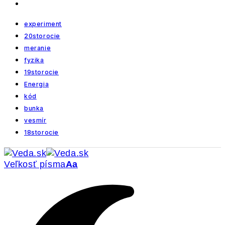
experiment
20storocie
meranie
fyzika
19storocie
Energia
kód
bunka
vesmír
18storocie
Veľkosť písma
Aa