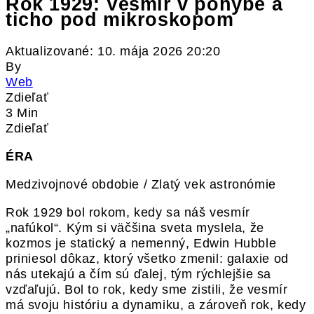
Rok 1929: Vesmír v pohybe a
ticho pod mikroskopom
Aktualizované: 10. mája 2026 20:20
By
Web
Zdieľať
3 Min
Zdieľať
ÉRA
Medzivojnové obdobie / Zlatý vek astronómie
Rok 1929 bol rokom, kedy sa náš vesmír
„nafúkol“. Kým si väčšina sveta myslela, že
kozmos je statický a nemenný, Edwin Hubble
priniesol dôkaz, ktorý všetko zmenil: galaxie od
nás utekajú a čím sú ďalej, tým rýchlejšie sa
vzďaľujú. Bol to rok, kedy sme zistili, že vesmír
má svoju históriu a dynamiku, a zároveň rok, kedy