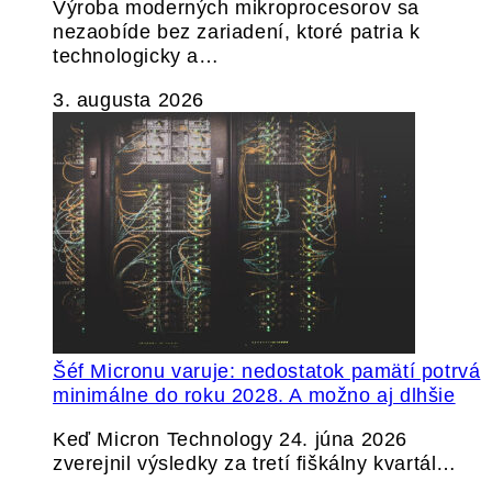
Výroba moderných mikroprocesorov sa
nezaobíde bez zariadení, ktoré patria k
technologicky a…
3. augusta 2026
Šéf Micronu varuje: nedostatok pamätí potrvá
minimálne do roku 2028. A možno aj dlhšie
Keď Micron Technology 24. júna 2026
zverejnil výsledky za tretí fiškálny kvartál…