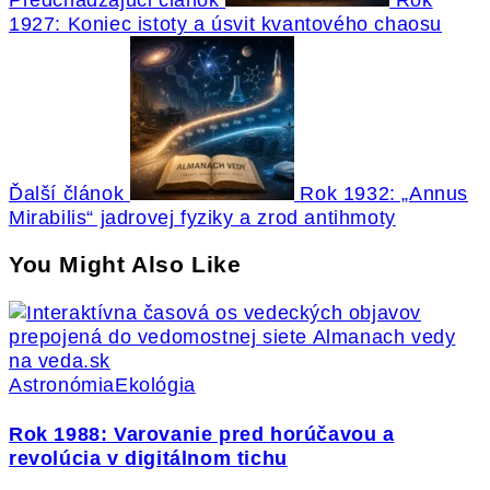
Predchádzajúci článok
Rok
1927: Koniec istoty a úsvit kvantového chaosu
Ďalší článok
Rok 1932: „Annus
Mirabilis“ jadrovej fyziky a zrod antihmoty
You Might Also Like
Astronómia
Ekológia
Rok 1988: Varovanie pred horúčavou a
revolúcia v digitálnom tichu