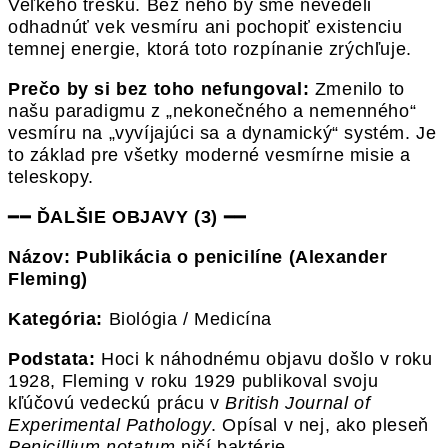
Veľkého tresku. Bez neho by sme nevedeli
odhadnúť vek vesmíru ani pochopiť existenciu
temnej energie, ktorá toto rozpínanie zrýchľuje.
Prečo by si bez toho nefungoval:
Zmenilo to
našu paradigmu z „nekonečného a nemenného“
vesmíru na „vyvíjajúci sa a dynamický“ systém. Je
to základ pre všetky moderné vesmírne misie a
teleskopy.
━━
ĎALŠIE OBJAVY (3)
━━
Názov: Publikácia o penicilíne (Alexander
Fleming)
Kategória:
Biológia / Medicína
Podstata:
Hoci k náhodnému objavu došlo v roku
1928, Fleming v roku 1929 publikoval svoju
kľúčovú vedeckú prácu v
British Journal of
Experimental Pathology
. Opísal v nej, ako pleseň
Penicillium notatum
ničí baktérie.