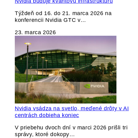
Nvidia buduje kvantovú infraštruktúru
Týždeň od 16. do 21. marca 2026 na
konferencii Nvidia GTC v…
23. marca 2026
Nvidia vsádza na svetlo, meďené drôty v AI
centrách dobieha koniec
V priebehu dvoch dní v marci 2026 prišli tri
správy, ktoré dokopy…