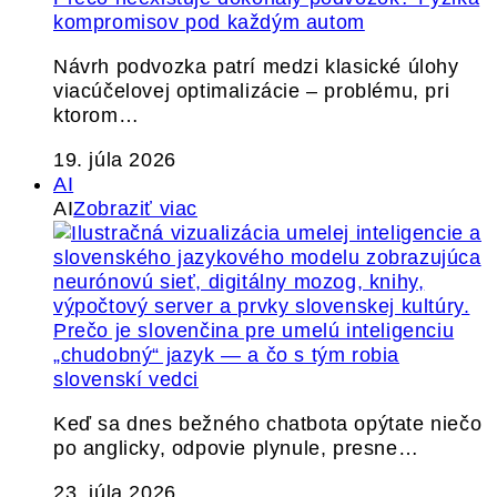
kompromisov pod každým autom
Návrh podvozka patrí medzi klasické úlohy
viacúčelovej optimalizácie – problému, pri
ktorom…
19. júla 2026
AI
AI
Zobraziť viac
Prečo je slovenčina pre umelú inteligenciu
„chudobný“ jazyk — a čo s tým robia
slovenskí vedci
Keď sa dnes bežného chatbota opýtate niečo
po anglicky, odpovie plynule, presne…
23. júla 2026