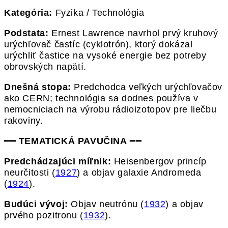
Kategória:
Fyzika / Technológia
Podstata:
Ernest Lawrence navrhol prvý kruhový
urýchľovač častíc (cyklotrón), ktorý dokázal
urýchliť častice na vysoké energie bez potreby
obrovských napätí.
Dnešná stopa:
Predchodca veľkých urýchľovačov
ako CERN; technológia sa dodnes používa v
nemocniciach na výrobu rádioizotopov pre liečbu
rakoviny.
━━
TEMATICKÁ PAVUČINA
━━
Predchádzajúci míľnik:
Heisenbergov princíp
neurčitosti (
1927
) a objav galaxie Andromeda
(
1924
).
Budúci vývoj:
Objav neutrónu (
1932
) a objav
prvého pozitronu (
1932
).