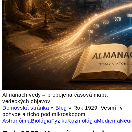
Almanach vedy – prepojená časová mapa
vedeckých objavov
Domovská stránka
»
Blog
»
Rok 1929: Vesmír v
pohybe a ticho pod mikroskopom
Astronómia
Biológia
Fyzika
Kozmológia
Medicína
Neu