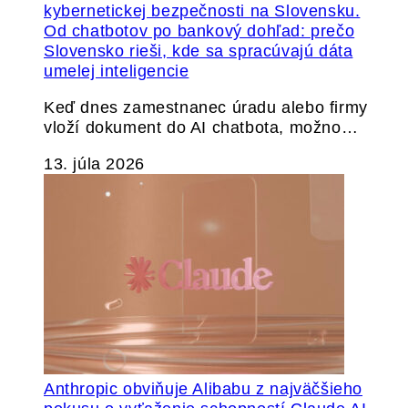
Od chatbotov po bankový dohľad: prečo
Slovensko rieši, kde sa spracúvajú dáta
umelej inteligencie
Keď dnes zamestnanec úradu alebo firmy
vloží dokument do AI chatbota, možno…
13. júla 2026
Anthropic obviňuje Alibabu z najväčšieho