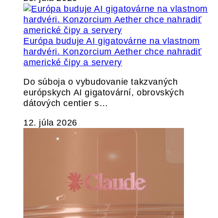
Európa buduje AI gigatovárne na vlastnom
hardvéri. Konzorcium Aether chce nahradiť
americké čipy a servery
Do súboja o vybudovanie takzvaných
európskych AI gigatovární, obrovských
dátových centier s…
12. júla 2026