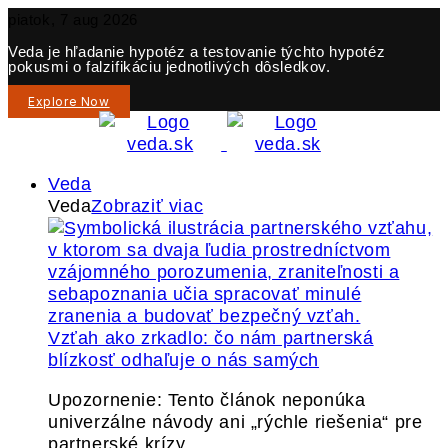
piatok, 7 aug 2026
Veda je hľadanie hypotéz a testovanie týchto hypotéz
pokusmi o falzifikáciu jednotlivých dôsledkov.
Explore Now
Veda
Veda
Zobraziť viac
Vzťah ako zrkadlo: čo nám partnerská
blízkosť odhaľuje o nás samých
Upozornenie: Tento článok neponúka
univerzálne návody ani „rýchle riešenia“ pre
partnerské krízy.…