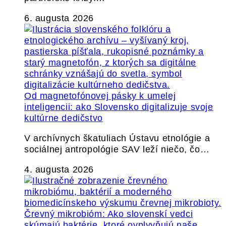
6. augusta 2026
Od magnetofónovej pásky k umelej
inteligencii: ako Slovensko digitalizuje svoje
kultúrne dedičstvo
V archívnych škatuliach Ústavu etnológie a
sociálnej antropológie SAV leží niečo, čo…
4. augusta 2026
Črevný mikrobióm: Ako slovenskí vedci
skúmajú baktérie, ktoré ovplyvňujú naše