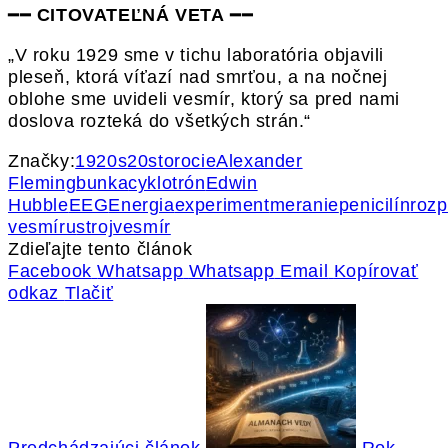
━━
CITOVATEĽNÁ VETA
━━
„V roku 1929 sme v tichu laboratória objavili
pleseň, ktorá víťazí nad smrťou, a na nočnej
oblohe sme uvideli vesmír, ktorý sa pred nami
doslova rozteká do všetkých strán.“
Značky:
1920s
20storocie
Alexander
Fleming
bunka
cyklotrón
Edwin
Hubble
EEG
Energia
experiment
meranie
penicilín
rozp
vesmíru
stroj
vesmír
Zdieľajte tento článok
Facebook
Whatsapp
Whatsapp
Email
Kopírovať
odkaz
Tlačiť