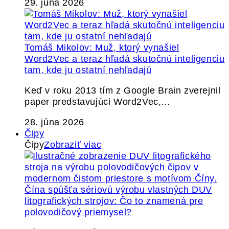
29. júna 2026
Tomáš Mikolov: Muž, ktorý vynašiel
Word2Vec a teraz hľadá skutočnú inteligenciu
tam, kde ju ostatní nehľadajú
Keď v roku 2013 tím z Google Brain zverejnil
paper predstavujúci Word2Vec,…
28. júna 2026
Čipy
Čipy
Zobraziť viac
Čína spúšťa sériovú výrobu vlastných DUV
litografických strojov: Čo to znamená pre
polovodičový priemysel?