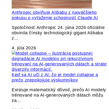
Anthropic obviňuje Alibabu z najväčšieho
pokusu o vyťaženie schopností Claude AI
Spoločnosť Anthropic 24. júna 2026 oficiálne
obvinila čínsky technologický gigant Alibaba
z…
4. júla 2026
Keď sa AI učí z AI: čo je model collapse a
prečo znepokojuje výskumníkov
Existuje matematický dôvod, prečo AI modely
trénované na AI-generovaných dátach môžu
za…