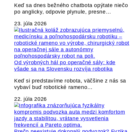
Keď sa dnes bežného chatbota opýtate niečo
po anglicky, odpovie plynule, presne…
23. júla 2026
Od výrobných hál po operačné sály: kde
všade sa na Slovensku rozvíja robotika
Keď si predstavíme robota, väčšine z nás sa
vybaví buď robotické rameno…
22. júla 2026
Prečo neexistuje dokonalý podvozok? Fyzika