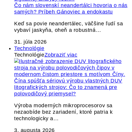
Čo nám slovenskí neandertálci hovoria o nás
samých? Príbeh Gánoviec a endokastu
Keď sa povie neandertálec, väčšine ľudí sa
vybaví jaskyňa, oheň a robustná…
31. júla 2026
Technológie
Technológie
Zobraziť viac
Čína spúšťa sériovú výrobu vlastných DUV
litografických strojov: Čo to znamená pre
polovodičový priemysel?
Výroba moderných mikroprocesorov sa
nezaobíde bez zariadení, ktoré patria k
technologicky a…
3. augusta 2026