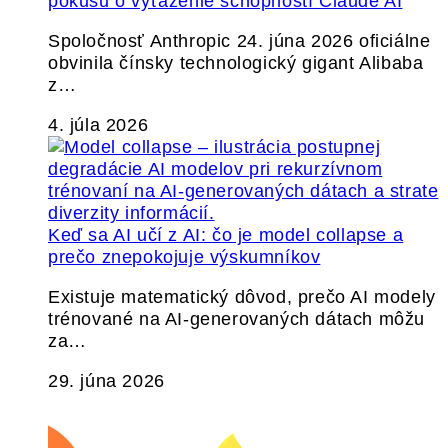
pokusu o vyťaženie schopností Claude AI
Spoločnosť Anthropic 24. júna 2026 oficiálne
obvinila čínsky technologický gigant Alibaba
z…
4. júla 2026
Keď sa AI učí z AI: čo je model collapse a
prečo znepokojuje výskumníkov
Existuje matematický dôvod, prečo AI modely
trénované na AI-generovaných dátach môžu
za…
29. júna 2026