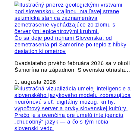
Čo sa deje pod nohami Slovenska: od
zemetrasenia pri Šamoríne po teplo z hĺbky
desiatich kilometrov
Dvadsiateho prvého februára 2026 sa v okolí
Šamorína na západnom Slovensku otriasla…
1. augusta 2026
Prečo je slovenčina pre umelú inteligenciu
„chudobný“ jazyk — a čo s tým robia
slovenskí vedci