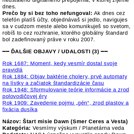
dnes.
Prečo by si bez toho nefungoval:
Ak dnes cez
telefón platíš účty, objednávaš si jedlo, navigujes
sa v cudzom meste alebo komunikuješ so svetom,
robíš to cez rozhranie, ktorého globálny štandard
bol zadefinovaný práve v roku 2007.
━━
ĎALŠIE OBJAVY / UDALOSTI (3)
━━
Rok 1687: Moment, kedy vesmír dostal svoje
pravidlá
Rok 1884: Objav baktérie cholery, prvé automaty
na lístky a začiatok štandardizácie času
Rok 1948: Sformulovanie teórie informácie a zrod
polovodičovej éry
Rok 1909: Zavedenie pojmu „gén“, zrod plastov a
fixácia dusíka
Názov: Štart misie Dawn (Smer Ceres a Vesta)
Kategória:
Vesmírny výskum / Planetárna veda