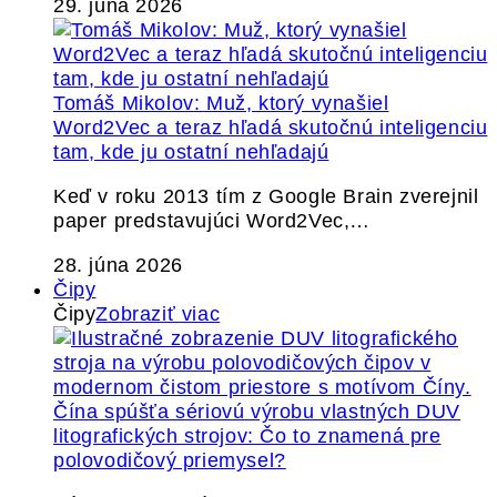
29. júna 2026
Tomáš Mikolov: Muž, ktorý vynašiel
Word2Vec a teraz hľadá skutočnú inteligenciu
tam, kde ju ostatní nehľadajú
Keď v roku 2013 tím z Google Brain zverejnil
paper predstavujúci Word2Vec,…
28. júna 2026
Čipy
Čipy
Zobraziť viac
Čína spúšťa sériovú výrobu vlastných DUV
litografických strojov: Čo to znamená pre
polovodičový priemysel?