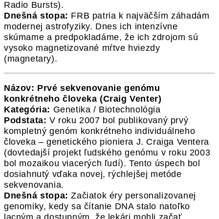
Radio Bursts).
Dnešná stopa:
FRB patria k najväčším záhadám
modernej astrofyziky. Dnes ich intenzívne
skúmame a predpokladáme, že ich zdrojom sú
vysoko magnetizované mŕtve hviezdy
(magnetary).
Názov: Prvé sekvenovanie genómu
konkrétneho človeka (Craig Venter)
Kategória:
Genetika / Biotechnológia
Podstata:
V roku 2007 bol publikovaný prvý
kompletný genóm konkrétneho individuálneho
človeka – genetického pioniera J. Craiga Ventera
(dovtedajší projekt ľudského genómu v roku 2003
bol mozaikou viacerých ľudí). Tento úspech bol
dosiahnutý vďaka novej, rýchlejšej metóde
sekvenovania.
Dnešná stopa:
Začiatok éry personalizovanej
genomiky, kedy sa čítanie DNA stalo natoľko
lacným a dostupným, že lekári mohli začať