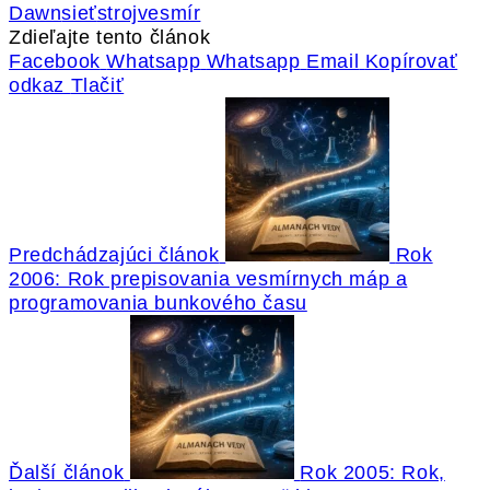
Dawn
sieť
stroj
vesmír
Zdieľajte tento článok
Facebook
Whatsapp
Whatsapp
Email
Kopírovať
odkaz
Tlačiť
Predchádzajúci článok
Rok
2006: Rok prepisovania vesmírnych máp a
programovania bunkového času
Ďalší článok
Rok 2005: Rok,