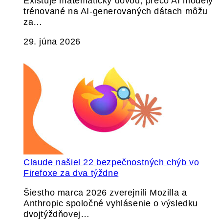
Existuje matematický dôvod, prečo AI modely
trénované na AI-generovaných dátach môžu
za…
29. júna 2026
Claude našiel 22 bezpečnostných chýb vo
Firefoxe za dva týždne
Šiestho marca 2026 zverejnili Mozilla a
Anthropic spoločné vyhlásenie o výsledku
dvojtýždňovej…