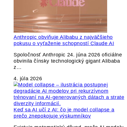
Anthropic obviňuje Alibabu z najväčšieho
pokusu o vyťaženie schopností Claude AI
Spoločnosť Anthropic 24. júna 2026 oficiálne
obvinila čínsky technologický gigant Alibaba
z…
4. júla 2026
Keď sa AI učí z AI: čo je model collapse a
prečo znepokojuje výskumníkov