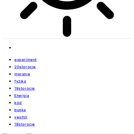
experiment
20storocie
meranie
fyzika
19storocie
Energia
kód
bunka
vesmír
18storocie