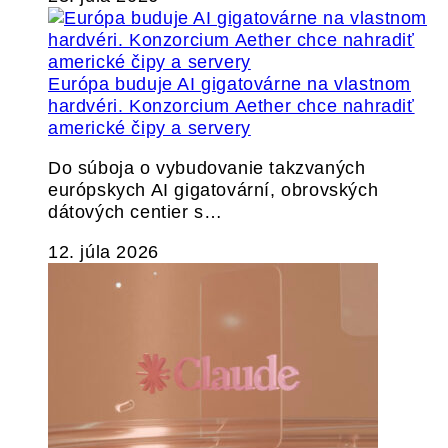
Európa buduje AI gigatovárne na vlastnom
hardvéri. Konzorcium Aether chce nahradiť
americké čipy a servery
Do súboja o vybudovanie takzvaných
európskych AI gigatovární, obrovských
dátových centier s…
12. júla 2026