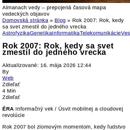
Almanach vedy – prepojená časová mapa
vedeckých objavov
Domovská stránka
»
Blog
»
Rok 2007: Rok, kedy
sa svet zmestil do jedného vrecka
Astrofyzika
Genetika
Informatika
Telekomunikácie
Ves
Rok 2007: Rok, kedy sa svet
zmestil do jedného vrecka
Aktualizované: 16. mája 2026 12:44
By
Web
Zdieľať
4 Min
Zdieľať
ÉRA
Informačný vek / Úsvit mobilnej a cloudovej
revolúcie
Rok 2007 bol zlomovým momentom, kedy ľudstvo