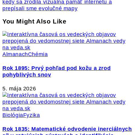
kedy sa zrodila vizuálna pamäť internetu a
prepísali sme evolučné mapy
You Might Also Like
Almanach
Chémia
Rok 1895: Prvý pohľad pod kožu a zrod
pohyblivých snov
5. mája 2026
Biológia
Fyzika
Rok 1835: Matematické odvodenie inerciálnych