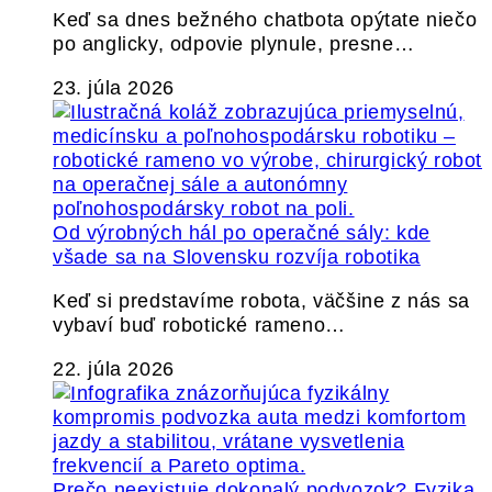
Keď sa dnes bežného chatbota opýtate niečo
po anglicky, odpovie plynule, presne…
23. júla 2026
Od výrobných hál po operačné sály: kde
všade sa na Slovensku rozvíja robotika
Keď si predstavíme robota, väčšine z nás sa
vybaví buď robotické rameno…
22. júla 2026
Prečo neexistuje dokonalý podvozok? Fyzika