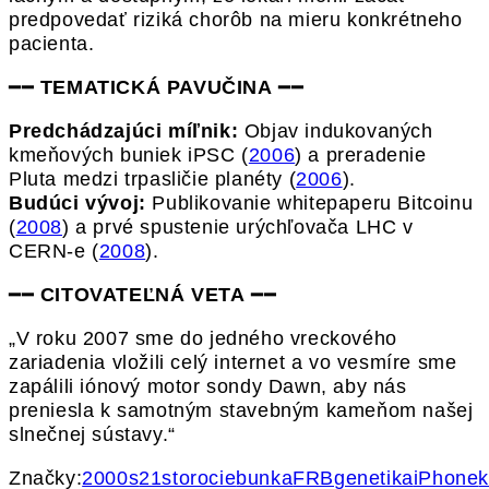
predpovedať riziká chorôb na mieru konkrétneho
pacienta.
━━
TEMATICKÁ PAVUČINA
━━
Predchádzajúci míľnik:
Objav indukovaných
kmeňových buniek iPSC (
2006
) a preradenie
Pluta medzi trpasličie planéty (
2006
).
Budúci vývoj:
Publikovanie whitepaperu Bitcoinu
(
2008
) a prvé spustenie urýchľovača LHC v
CERN-e (
2008
).
━━
CITOVATEĽNÁ VETA
━━
„V roku 2007 sme do jedného vreckového
zariadenia vložili celý internet a vo vesmíre sme
zapálili iónový motor sondy Dawn, aby nás
preniesla k samotným stavebným kameňom našej
slnečnej sústavy.“
Značky:
2000s
21storocie
bunka
FRB
genetika
iPhone