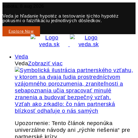
sobota, 8 aug 2026
Veda je hľadanie hypotéz a testovanie týchto hypotéz
pokusmi o falzifikáciu jednotlivých dôsledkov.
Explore Now
Veda
Veda
Zobraziť viac
Vzťah ako zrkadlo: čo nám partnerská
blízkosť odhaľuje o nás samých
Upozornenie: Tento článok neponúka
univerzálne návody ani „rýchle riešenia“ pre
partnerské krízy.…