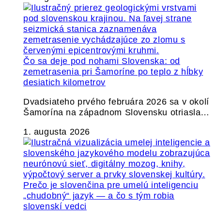
Čo sa deje pod nohami Slovenska: od
zemetrasenia pri Šamoríne po teplo z hĺbky
desiatich kilometrov
Dvadsiateho prvého februára 2026 sa v okolí
Šamorína na západnom Slovensku otriasla…
1. augusta 2026
Prečo je slovenčina pre umelú inteligenciu
„chudobný“ jazyk — a čo s tým robia
slovenskí vedci