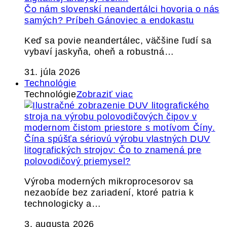
Čo nám slovenskí neandertálci hovoria o nás
samých? Príbeh Gánoviec a endokastu
Keď sa povie neandertálec, väčšine ľudí sa
vybaví jaskyňa, oheň a robustná…
31. júla 2026
Technológie
Technológie
Zobraziť viac
Čína spúšťa sériovú výrobu vlastných DUV
litografických strojov: Čo to znamená pre
polovodičový priemysel?
Výroba moderných mikroprocesorov sa
nezaobíde bez zariadení, ktoré patria k
technologicky a…
3. augusta 2026