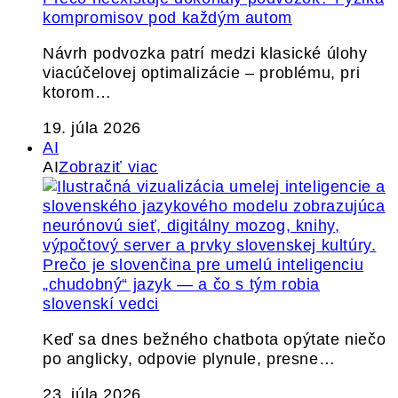
kompromisov pod každým autom
Návrh podvozka patrí medzi klasické úlohy
viacúčelovej optimalizácie – problému, pri
ktorom…
19. júla 2026
AI
AI
Zobraziť viac
Prečo je slovenčina pre umelú inteligenciu
„chudobný“ jazyk — a čo s tým robia
slovenskí vedci
Keď sa dnes bežného chatbota opýtate niečo
po anglicky, odpovie plynule, presne…
23. júla 2026