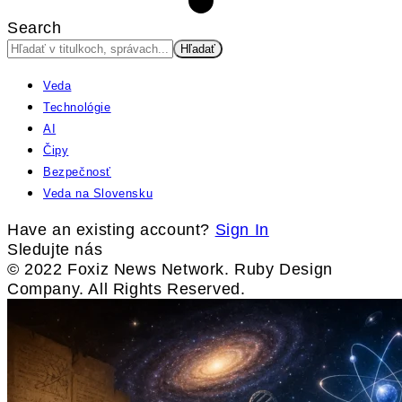
Search
Veda
Technológie
AI
Čipy
Bezpečnosť
Veda na Slovensku
Have an existing account?
Sign In
Sledujte nás
© 2022 Foxiz News Network. Ruby Design
Company. All Rights Reserved.