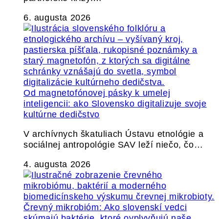
6. augusta 2026
Od magnetofónovej pásky k umelej
inteligencii: ako Slovensko digitalizuje svoje
kultúrne dedičstvo
V archívnych škatuliach Ústavu etnológie a
sociálnej antropológie SAV leží niečo, čo…
4. augusta 2026
Črevný mikrobióm: Ako slovenskí vedci
skúmajú baktérie, ktoré ovplyvňujú naše