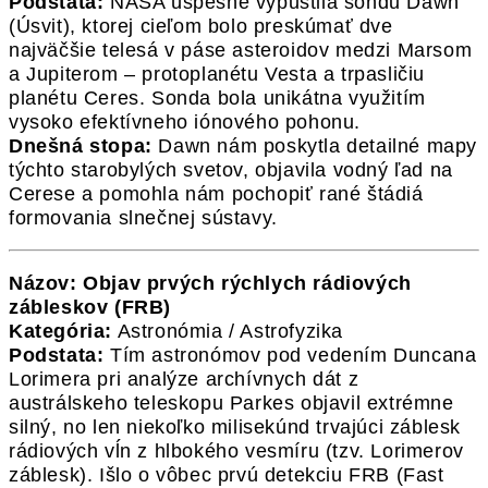
Podstata:
NASA úspešne vypustila sondu Dawn
(Úsvit), ktorej cieľom bolo preskúmať dve
najväčšie telesá v páse asteroidov medzi Marsom
a Jupiterom – protoplanétu Vesta a trpasličiu
planétu Ceres. Sonda bola unikátna využitím
vysoko efektívneho iónového pohonu.
Dnešná stopa:
Dawn nám poskytla detailné mapy
týchto starobylých svetov, objavila vodný ľad na
Cerese a pomohla nám pochopiť rané štádiá
formovania slnečnej sústavy.
Názov: Objav prvých rýchlych rádiových
zábleskov (FRB)
Kategória:
Astronómia / Astrofyzika
Podstata:
Tím astronómov pod vedením Duncana
Lorimera pri analýze archívnych dát z
austrálskeho teleskopu Parkes objavil extrémne
silný, no len niekoľko milisekúnd trvajúci záblesk
rádiových vĺn z hlbokého vesmíru (tzv. Lorimerov
záblesk). Išlo o vôbec prvú detekciu FRB (Fast