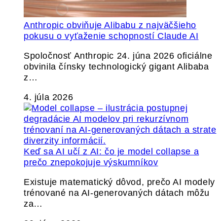
Anthropic obviňuje Alibabu z najväčšieho
pokusu o vyťaženie schopností Claude AI
Spoločnosť Anthropic 24. júna 2026 oficiálne
obvinila čínsky technologický gigant Alibaba
z…
4. júla 2026
Keď sa AI učí z AI: čo je model collapse a
prečo znepokojuje výskumníkov
Existuje matematický dôvod, prečo AI modely
trénované na AI-generovaných dátach môžu
za…