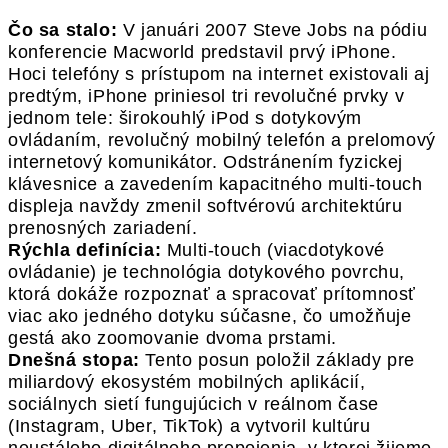
Čo sa stalo:
V januári 2007 Steve Jobs na pódiu
konferencie Macworld predstavil prvý iPhone.
Hoci telefóny s prístupom na internet existovali aj
predtým, iPhone priniesol tri revolučné prvky v
jednom tele: širokouhlý iPod s dotykovým
ovládaním, revolučný mobilný telefón a prelomový
internetový komunikátor. Odstránením fyzickej
klávesnice a zavedením kapacitného multi-touch
displeja navždy zmenil softvérovú architektúru
prenosných zariadení.
Rýchla definícia:
Multi-touch (viacdotykové
ovládanie) je technológia dotykového povrchu,
ktorá dokáže rozpoznať a spracovať prítomnosť
viac ako jedného dotyku súčasne, čo umožňuje
gestá ako zoomovanie dvoma prstami.
Dnešná stopa:
Tento posun položil základy pre
miliardový ekosystém mobilných aplikácií,
sociálnych sietí fungujúcich v reálnom čase
(Instagram, Uber, TikTok) a vytvoril kultúru
neustáleho digitálneho prepojenia, v ktorej žijeme