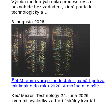
Výroba moderných mikroprocesorov sa
nezaobíde bez zariadení, ktoré patria k
technologicky a…
3. augusta 2026
Šéf Micronu varuje: nedostatok pamätí potrvá
minimálne do roku 2028. A možno aj dlhšie
Keď Micron Technology 24. júna 2026
zverejnil výsledky za tretí fiškálny kvartál…