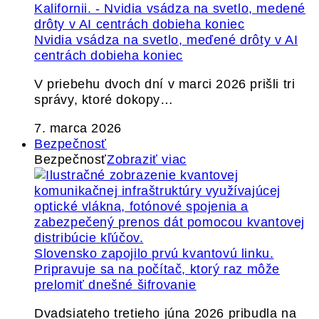
Nvidia vsádza na svetlo, meďené drôty v AI
centrách dobieha koniec
V priebehu dvoch dní v marci 2026 prišli tri
správy, ktoré dokopy…
7. marca 2026
Bezpečnosť
Bezpečnosť
Zobraziť viac
Slovensko zapojilo prvú kvantovú linku.
Pripravuje sa na počítač, ktorý raz môže
prelomiť dnešné šifrovanie
Dvadsiateho tretieho júna 2026 pribudla na