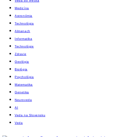
Veda do vrecka
Medicína
Astronómia
Technológia
Almanach
Informatika
Technológie
Zdravie
Geológia
Biológia
Psychológia
Matematika
Genetika
Neuroveda
AI
Veda na Slovensku
Veda