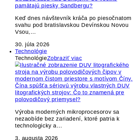
pamätajú piesky Sandbergu?
Keď dnes návštevník kráča po piesočnatom
svahu pod bratislavskou Devínskou Novou
Vsou,…
30. júla 2026
Technológie
Technológie
Zobraziť viac
Čína spúšťa sériovú výrobu vlastných DUV
litografických strojov: Čo to znamená pre
polovodičový priemysel?
Výroba moderných mikroprocesorov sa
nezaobíde bez zariadení, ktoré patria k
technologicky a…
3. augusta 2026