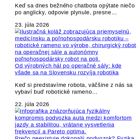
Keď sa dnes bežného chatbota opýtate niečo
po anglicky, odpovie plynule, presne…
23. júla 2026
Od výrobných hál po operačné sály: kde
všade sa na Slovensku rozvíja robotika
Keď si predstavíme robota, väčšine z nás sa
vybaví buď robotické rameno…
22. júla 2026
Prečo neexistuje dokonalý podvozok? Fyzika