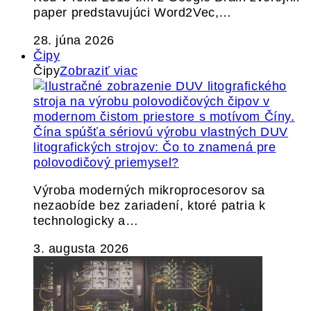
paper predstavujúci Word2Vec,…
28. júna 2026
Čipy
Čipy
Zobraziť viac
Čína spúšťa sériovú výrobu vlastných DUV
litografických strojov: Čo to znamená pre
polovodičový priemysel?
Výroba moderných mikroprocesorov sa
nezaobíde bez zariadení, ktoré patria k
technologicky a…
3. augusta 2026