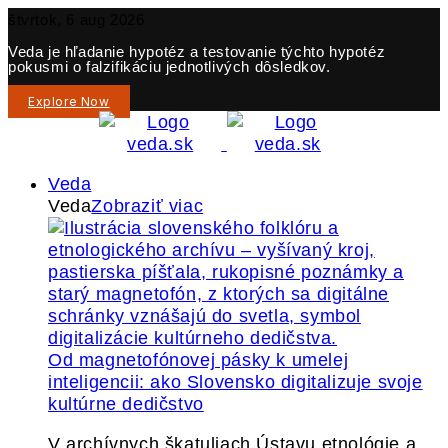
štvrtok, 6 aug 2026
Veda je hľadanie hypotéz a testovanie týchto hypotéz
pokusmi o falzifikáciu jednotlivých dôsledkov.
Explore Now
Veda
Veda
Zobraziť viac
Od magnetofónovej pásky k umelej
inteligencii: ako Slovensko digitalizuje svoje
kultúrne dedičstvo
V archívnych škatuliach Ústavu etnológie a