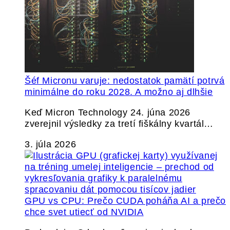
Šéf Micronu varuje: nedostatok pamätí potrvá
minimálne do roku 2028. A možno aj dlhšie
Keď Micron Technology 24. júna 2026
zverejnil výsledky za tretí fiškálny kvartál…
3. júla 2026
GPU vs CPU: Prečo CUDA poháňa AI a prečo
chce svet utiecť od NVIDIA