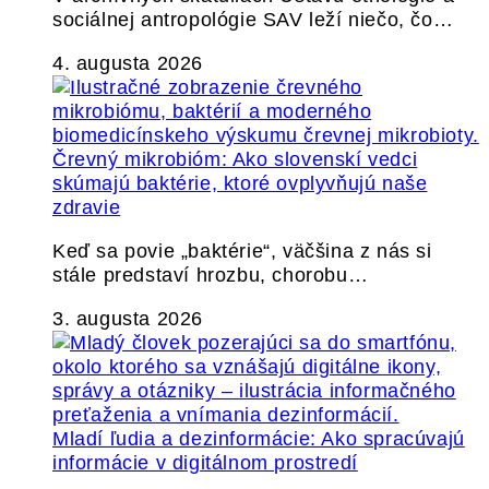
sociálnej antropológie SAV leží niečo, čo…
4. augusta 2026
Črevný mikrobióm: Ako slovenskí vedci
skúmajú baktérie, ktoré ovplyvňujú naše
zdravie
Keď sa povie „baktérie“, väčšina z nás si
stále predstaví hrozbu, chorobu…
3. augusta 2026
Mladí ľudia a dezinformácie: Ako spracúvajú
informácie v digitálnom prostredí