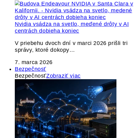
Nvidia vsádza na svetlo, meďené drôty v AI
centrách dobieha koniec
V priebehu dvoch dní v marci 2026 prišli tri
správy, ktoré dokopy…
7. marca 2026
Bezpečnosť
Bezpečnosť
Zobraziť viac