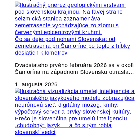
Čo sa deje pod nohami Slovenska: od
zemetrasenia pri Šamoríne po teplo z hĺbky
desiatich kilometrov
Dvadsiateho prvého februára 2026 sa v okolí
Šamorína na západnom Slovensku otriasla…
1. augusta 2026
Prečo je slovenčina pre umelú inteligenciu
„chudobný“ jazyk — a čo s tým robia
slovenskí vedci