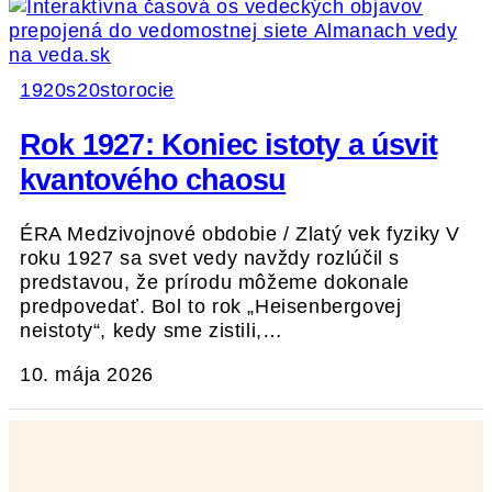
1920s
20storocie
Rok 1927: Koniec istoty a úsvit
kvantového chaosu
ÉRA Medzivojnové obdobie / Zlatý vek fyziky V
roku 1927 sa svet vedy navždy rozlúčil s
predstavou, že prírodu môžeme dokonale
predpovedať. Bol to rok „Heisenbergovej
neistoty“, kedy sme zistili,…
10. mája 2026