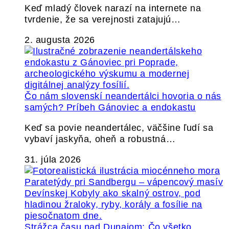
Keď mladý človek narazí na internete na
tvrdenie, že sa verejnosti zatajujú…
2. augusta 2026
Čo nám slovenskí neandertálci hovoria o nás
samých? Príbeh Gánoviec a endokastu
Keď sa povie neandertálec, väčšine ľudí sa
vybaví jaskyňa, oheň a robustná…
31. júla 2026
Strážca času nad Dunajom: Čo všetko