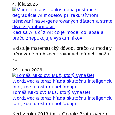
4. júla 2026
Keď sa AI učí z AI: čo je model collapse a
prečo znepokojuje výskumníkov
Existuje matematický dôvod, prečo AI modely
trénované na AI-generovaných dátach môžu
za…
29. júna 2026
Tomáš Mikolov: Muž, ktorý vynašiel
Word2Vec a teraz hľadá skutočnú inteligenciu
tam, kde ju ostatní nehľadajú
Keď v roku 2013 tím z Google Brain zverejnil