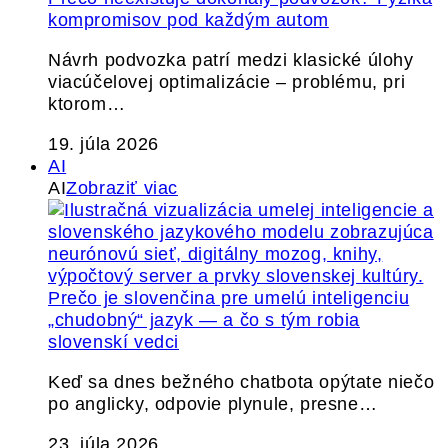
kompromisov pod každým autom
Návrh podvozka patrí medzi klasické úlohy
viacúčelovej optimalizácie – problému, pri
ktorom…
19. júla 2026
AI
AI
Zobraziť viac
Prečo je slovenčina pre umelú inteligenciu
„chudobný“ jazyk — a čo s tým robia
slovenskí vedci
Keď sa dnes bežného chatbota opýtate niečo
po anglicky, odpovie plynule, presne…
23. júla 2026