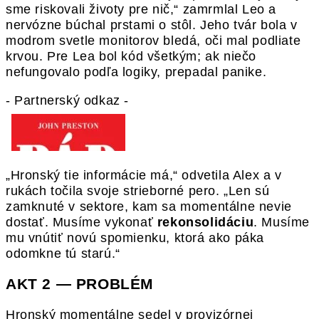
sme riskovali životy pre nič,“ zamrmlal Leo a
nervózne búchal prstami o stôl. Jeho tvár bola v
modrom svetle monitorov bledá, oči mal podliate
krvou. Pre Lea bol kód všetkým; ak niečo
nefungovalo podľa logiky, prepadal panike.
- Partnerský odkaz -
„Hronský tie informácie má,“ odvetila Alex a v
rukách točila svoje strieborné pero. „Len sú
zamknuté v sektore, kam sa momentálne nevie
dostať. Musíme vykonať
rekonsolidáciu
. Musíme
mu vnútiť novú spomienku, ktorá ako páka
odomkne tú starú.“
AKT 2 — PROBLÉM
Hronský momentálne sedel v provizórnej