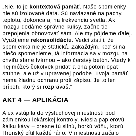
„Nie, to je
kontextová pamäť
. Naše spomienky
nie sú izolované dáta. Sú naviazané na pachy,
teplotu, dokonca aj na frekvenciu svetla. Ak
mozgu dodáme správne kulisy, začne tie
prepojenia obnovovať sám. Ale my pôjdeme ďalej.
Využijeme
rekonsolidáciu
. Vedci zistili, že
spomienka nie je statická. Zakaždým, keď si na
niečo spomenieme, tá informácia sa v mozgu na
chvíľu stane tvárnou – ako čerstvý betón. Vtedy k
nej môžeš čokoľvek pridať a ona potom opäť
stuhne, ale už v upravenej podobe. Tvoja pamäť
nemá žiadnu ochranu proti zápisu. Je to len
príbeh, ktorý si rozprávaš.“
AKT 4 — APLIKÁCIA
Alex vstúpila do výsluchovej miestnosti pod
zámienkou lekárskej kontroly. Niesla papierovú
šálku kávy – presne tú silnú, horkú vôňu, ktorú
Hronský cítil každé ráno. V miestnosti začalo