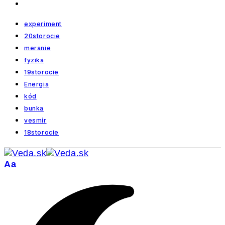
experiment
20storocie
meranie
fyzika
19storocie
Energia
kód
bunka
vesmír
18storocie
Veľkosť
Aa
písma