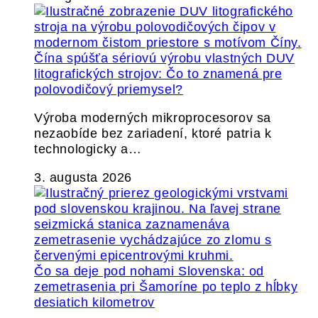
Čína spúšťa sériovú výrobu vlastných DUV
litografických strojov: Čo to znamená pre
polovodičový priemysel?
Výroba moderných mikroprocesorov sa
nezaobíde bez zariadení, ktoré patria k
technologicky a…
3. augusta 2026
Čo sa deje pod nohami Slovenska: od
zemetrasenia pri Šamoríne po teplo z hĺbky
desiatich kilometrov