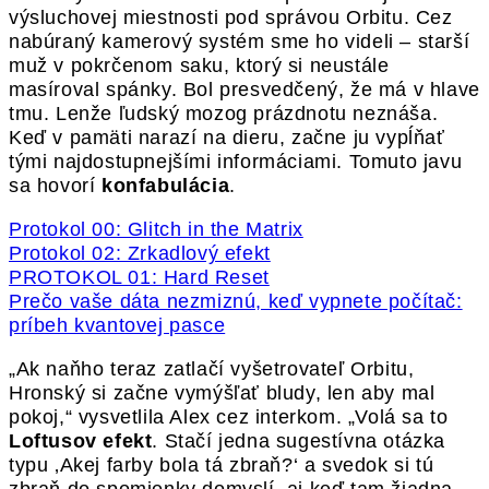
výsluchovej miestnosti pod správou Orbitu. Cez
nabúraný kamerový systém sme ho videli – starší
muž v pokrčenom saku, ktorý si neustále
masíroval spánky. Bol presvedčený, že má v hlave
tmu. Lenže ľudský mozog prázdnotu neznáša.
Keď v pamäti narazí na dieru, začne ju vypĺňať
tými najdostupnejšími informáciami. Tomuto javu
sa hovorí
konfabulácia
.
Protokol 00: Glitch in the Matrix
Protokol 02: Zrkadlový efekt
PROTOKOL 01: Hard Reset
Prečo vaše dáta nezmiznú, keď vypnete počítač:
príbeh kvantovej pasce
„Ak naňho teraz zatlačí vyšetrovateľ Orbitu,
Hronský si začne vymýšľať bludy, len aby mal
pokoj,“ vysvetlila Alex cez interkom. „Volá sa to
Loftusov efekt
. Stačí jedna sugestívna otázka
typu ‚Akej farby bola tá zbraň?‘ a svedok si tú
zbraň do spomienky domyslí, aj keď tam žiadna