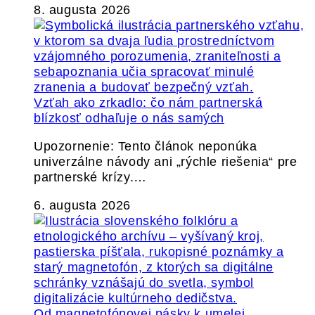
8. augusta 2026
Vzťah ako zrkadlo: čo nám partnerská
blízkosť odhaľuje o nás samých
Upozornenie: Tento článok neponúka
univerzálne návody ani „rýchle riešenia“ pre
partnerské krízy.…
6. augusta 2026
Od magnetofónovej pásky k umelej