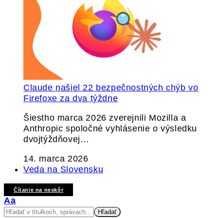
Claude našiel 22 bezpečnostných chýb vo
Firefoxe za dva týždne
Šiestho marca 2026 zverejnili Mozilla a
Anthropic spoločné vyhlásenie o výsledku
dvojtýždňovej…
14. marca 2026
Veda na Slovensku
Čítanie na neskôr
Veľkosť
Aa
písma