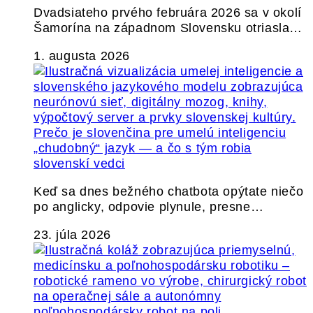
Dvadsiateho prvého februára 2026 sa v okolí
Šamorína na západnom Slovensku otriasla…
1. augusta 2026
Prečo je slovenčina pre umelú inteligenciu
„chudobný“ jazyk — a čo s tým robia
slovenskí vedci
Keď sa dnes bežného chatbota opýtate niečo
po anglicky, odpovie plynule, presne…
23. júla 2026