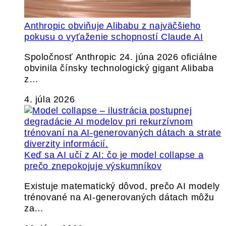
Anthropic obviňuje Alibabu z najväčšieho
pokusu o vyťaženie schopností Claude AI
Spoločnosť Anthropic 24. júna 2026 oficiálne
obvinila čínsky technologický gigant Alibaba
z…
4. júla 2026
Keď sa AI učí z AI: čo je model collapse a
prečo znepokojuje výskumníkov
Existuje matematický dôvod, prečo AI modely
trénované na AI-generovaných dátach môžu
za…