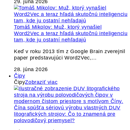
29. júna 2026
Tomáš Mikolov: Muž, ktorý vynašiel
Word2Vec a teraz hľadá skutočnú inteligenciu
tam, kde ju ostatní nehľadajú
Keď v roku 2013 tím z Google Brain zverejnil
paper predstavujúci Word2Vec,…
28. júna 2026
Čipy
Čipy
Zobraziť viac
Čína spúšťa sériovú výrobu vlastných DUV
litografických strojov: Čo to znamená pre
polovodičový priemysel?