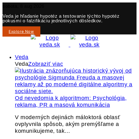
sobota, 8 aug 2026
Veda je hľadanie hypotéz a testovanie týchto hypotéz
pokusmi o falzifikáciu jednotlivých dôsledkov.
Explore Now
Veda
Veda
Zobraziť viac
Od nevedomia k algoritmom: Psychológia,
reklama, PR a masová komunikácia
V moderných dejinách máloktorá oblasť
ovplyvnila spôsob, akým premýšľame a
komunikujeme, tak…