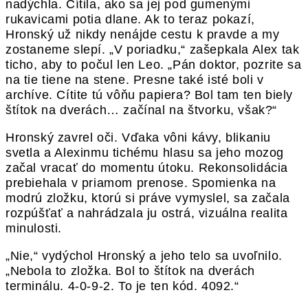
nadýchla. Cítila, ako sa jej pod gumenými
rukavicami potia dlane. Ak to teraz pokazí,
Hronský už nikdy nenájde cestu k pravde a my
zostaneme slepí. „V poriadku,“ zašepkala Alex tak
ticho, aby to počul len Leo. „Pán doktor, pozrite sa
na tie tiene na stene. Presne také isté boli v
archíve. Cítite tú vôňu papiera? Bol tam ten biely
štítok na dverách… začínal na štvorku, však?“
Hronský zavrel oči. Vďaka vôni kávy, blikaniu
svetla a Alexinmu tichému hlasu sa jeho mozog
začal vracať do momentu útoku. Rekonsolidácia
prebiehala v priamom prenose. Spomienka na
modrú zložku, ktorú si práve vymyslel, sa začala
rozpúšťať a nahrádzala ju ostrá, vizuálna realita
minulosti.
„Nie,“ vydýchol Hronský a jeho telo sa uvoľnilo.
„Nebola to zložka. Bol to štítok na dverách
terminálu. 4-0-9-2. To je ten kód. 4092.“