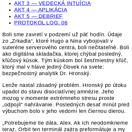
AKT 3 — VEDECKÁ INTUÍCIA
AKT 4 — APLIKÁCIA
AKT 5 — DEBRIEF
PROTOKOL LOG: 06
Boli sme zavretí v podzemí už päť hodín. Údaje
zo „Zrkadla“, ktoré Hugo a Nina vybojovali v
suteréne serverového centra, boli nečitateľné. Boli
ako digitálna skladačka, ktorej chýbal posledný,
kľúčový kúsok. Tým kúskom bol šesťmiestny kľúč,
ktorý mal v hlave jediný človek na svete:
bezpečnostný analytik Dr. Hronský.
Lenže nastal zásadný problém. Hronský po útoku
upadol do stavu disociatívnej amnézie. Jeho
mozog v momente extrémneho stresu proste
„odpojil“ nahrávanie. Posledných desať minút pred
výbuchom bolo v jeho vedomí len čiernou dierou.
„Potrebujeme tie dáta, Alex. Ak ich neodomkneme
teraz, Orbit ten terminál zajtra preformátuje a my