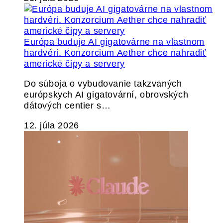
Európa buduje AI gigatovárne na vlastnom
hardvéri. Konzorcium Aether chce nahradiť
americké čipy a servery
Do súboja o vybudovanie takzvaných
európskych AI gigatovární, obrovských
dátových centier s…
12. júla 2026