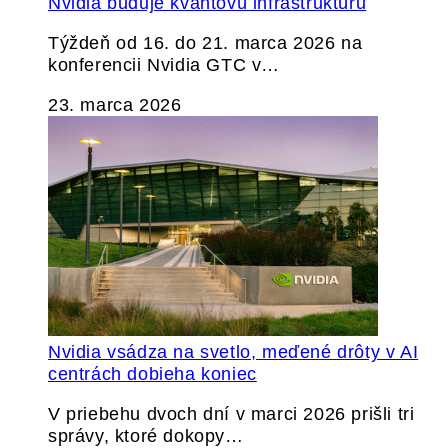
Nvidia buduje kvantovú infraštruktúru
Týždeň od 16. do 21. marca 2026 na
konferencii Nvidia GTC v…
23. marca 2026
Nvidia vsádza na svetlo, meďené drôty v AI
centrách dobieha koniec
V priebehu dvoch dní v marci 2026 prišli tri
správy, ktoré dokopy…