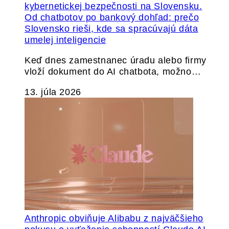
Od chatbotov po bankový dohľad: prečo
Slovensko rieši, kde sa spracúvajú dáta
umelej inteligencie
Keď dnes zamestnanec úradu alebo firmy
vloží dokument do AI chatbota, možno…
13. júla 2026
Anthropic obviňuje Alibabu z najväčšieho