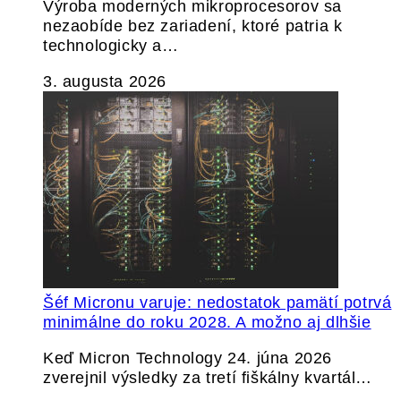
Výroba moderných mikroprocesorov sa
nezaobíde bez zariadení, ktoré patria k
technologicky a…
3. augusta 2026
Šéf Micronu varuje: nedostatok pamätí potrvá
minimálne do roku 2028. A možno aj dlhšie
Keď Micron Technology 24. júna 2026
zverejnil výsledky za tretí fiškálny kvartál…