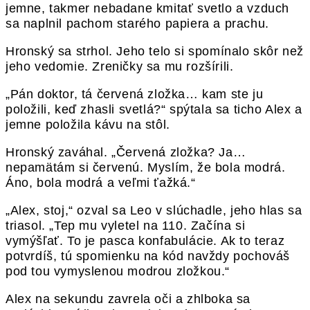
jemne, takmer nebadane kmitať svetlo a vzduch
sa naplnil pachom starého papiera a prachu.
Hronský sa strhol. Jeho telo si spomínalo skôr než
jeho vedomie. Zreničky sa mu rozšírili.
„Pán doktor, tá červená zložka… kam ste ju
položili, keď zhasli svetlá?“ spýtala sa ticho Alex a
jemne položila kávu na stôl.
Hronský zaváhal. „Červená zložka? Ja…
nepamätám si červenú. Myslím, že bola modrá.
Áno, bola modrá a veľmi ťažká.“
„Alex, stoj,“ ozval sa Leo v slúchadle, jeho hlas sa
triasol. „Tep mu vyletel na 110. Začína si
vymýšľať. To je pasca konfabulácie. Ak to teraz
potvrdíš, tú spomienku na kód navždy pochováš
pod tou vymyslenou modrou zložkou.“
Alex na sekundu zavrela oči a zhlboka sa