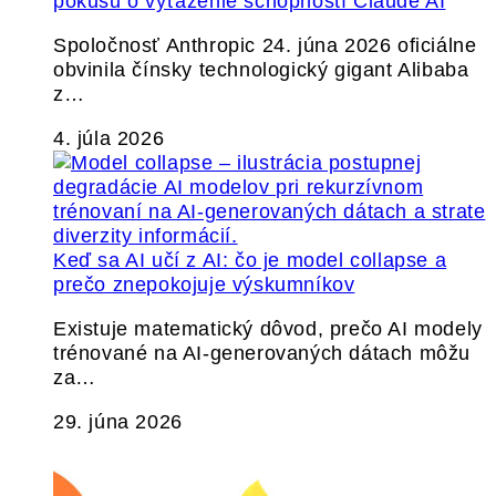
pokusu o vyťaženie schopností Claude AI
Spoločnosť Anthropic 24. júna 2026 oficiálne
obvinila čínsky technologický gigant Alibaba
z…
4. júla 2026
Keď sa AI učí z AI: čo je model collapse a
prečo znepokojuje výskumníkov
Existuje matematický dôvod, prečo AI modely
trénované na AI-generovaných dátach môžu
za…
29. júna 2026