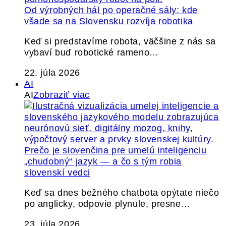
Od výrobných hál po operačné sály: kde
všade sa na Slovensku rozvíja robotika
Keď si predstavíme robota, väčšine z nás sa
vybaví buď robotické rameno…
22. júla 2026
AI
AI
Zobraziť viac
Prečo je slovenčina pre umelú inteligenciu
„chudobný“ jazyk — a čo s tým robia
slovenskí vedci
Keď sa dnes bežného chatbota opýtate niečo
po anglicky, odpovie plynule, presne…
23. júla 2026