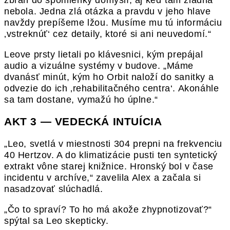
nebola. Jedna zlá otázka a pravdu v jeho hlave
navždy prepíšeme lžou. Musíme mu tú informáciu
‚vstreknúť‘ cez detaily, ktoré si ani neuvedomí.“
Leove prsty lietali po klávesnici, kým prepájal
audio a vizuálne systémy v budove. „Máme
dvanásť minút, kým ho Orbit naloží do sanitky a
odvezie do ich ‚rehabilitačného centra‘. Akonáhle
sa tam dostane, vymažú ho úplne.“
AKT 3 — VEDECKÁ INTUÍCIA
„Leo, svetlá v miestnosti 304 prepni na frekvenciu
40 Hertzov. A do klimatizácie pusti ten syntetický
extrakt vône starej knižnice. Hronský bol v čase
incidentu v archíve,“ zavelila Alex a začala si
nasadzovať slúchadlá.
„Čo to spraví? To ho má akože zhypnotizovať?“
spýtal sa Leo skepticky.