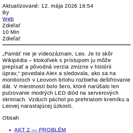
Aktualizované: 12. mája 2026 18:54
By
Web
Zdieľať
10 Min
Zdieľať
„Pamäť nie je videozáznam, Leo. Je to skôr
Wikipédia – ktokoľvek s prístupom ju môže
prepísať a pôvodná verzia zmizne v histórii
úprav,“ povedala Alex a sledovala, ako sa na
monitoroch v Leovom brlohu rozbieha dešifrovanie
dát. V miestnosti bolo šero, ktoré narúšalo len
pulzovanie modrých LED diód na serverových
skriniach. Vzduch páchol po prehriatom kremíku a
Leovej narastajúcej úzkosti.
Obsah
AKT 2 — PROBLÉM