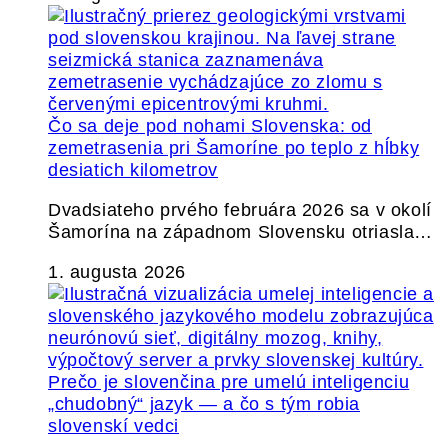
Čo sa deje pod nohami Slovenska: od
zemetrasenia pri Šamoríne po teplo z hĺbky
desiatich kilometrov
Dvadsiateho prvého februára 2026 sa v okolí
Šamorína na západnom Slovensku otriasla…
1. augusta 2026
Prečo je slovenčina pre umelú inteligenciu
„chudobný“ jazyk — a čo s tým robia
slovenskí vedci