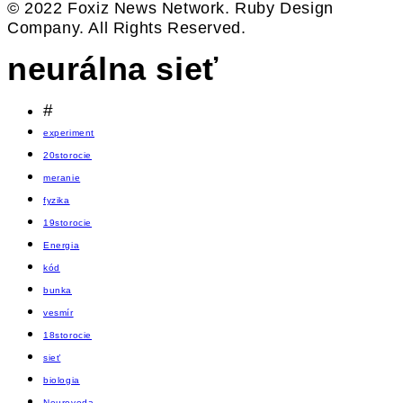
© 2022 Foxiz News Network. Ruby Design
Company. All Rights Reserved.
neurálna sieť
#
experiment
20storocie
meranie
fyzika
19storocie
Energia
kód
bunka
vesmír
18storocie
sieť
biologia
Neuroveda