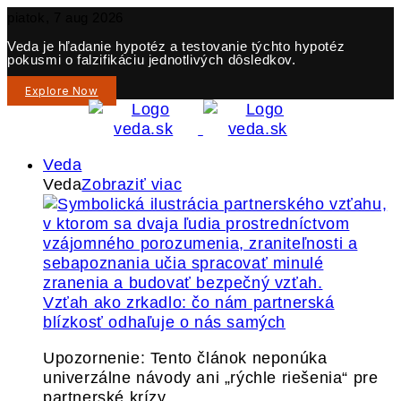
piatok, 7 aug 2026
Veda je hľadanie hypotéz a testovanie týchto hypotéz
pokusmi o falzifikáciu jednotlivých dôsledkov.
Explore Now
Veda
Veda
Zobraziť viac
Vzťah ako zrkadlo: čo nám partnerská
blízkosť odhaľuje o nás samých
Upozornenie: Tento článok neponúka
univerzálne návody ani „rýchle riešenia“ pre
partnerské krízy.…