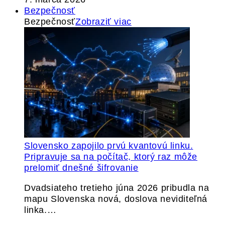
Bezpečnosť
Bezpečnosť
Zobraziť viac
Slovensko zapojilo prvú kvantovú linku.
Pripravuje sa na počítač, ktorý raz môže
prelomiť dnešné šifrovanie
Dvadsiateho tretieho júna 2026 pribudla na
mapu Slovenska nová, doslova neviditeľná
linka.…