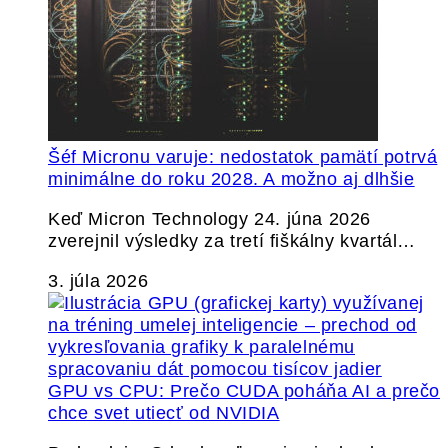
Šéf Micronu varuje: nedostatok pamätí potrvá
minimálne do roku 2028. A možno aj dlhšie
Keď Micron Technology 24. júna 2026
zverejnil výsledky za tretí fiškálny kvartál…
3. júla 2026
GPU vs CPU: Prečo CUDA poháňa AI a prečo
chce svet utiecť od NVIDIA