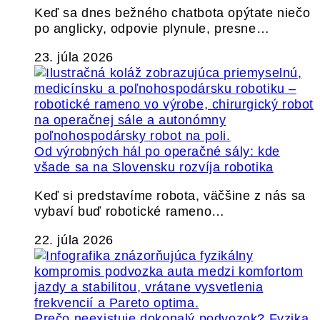
Keď sa dnes bežného chatbota opýtate niečo
po anglicky, odpovie plynule, presne…
23. júla 2026
Od výrobných hál po operačné sály: kde
všade sa na Slovensku rozvíja robotika
Keď si predstavíme robota, väčšine z nás sa
vybaví buď robotické rameno…
22. júla 2026
Prečo neexistuje dokonalý podvozok? Fyzika