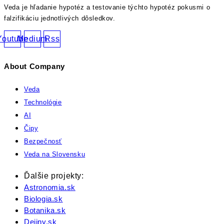
Veda je hľadanie hypotéz a testovanie týchto hypotéz pokusmi o
falzifikáciu jednotlivých dôsledkov.
Youtube
Medium
Rss
About Company
Veda
Technológie
AI
Čipy
Bezpečnosť
Veda na Slovensku
Ďalšie projekty:
Astronomia.sk
Biologia.sk
Botanika.sk
Dejiny.sk