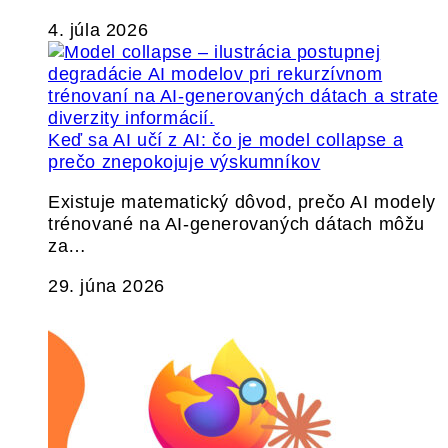
4. júla 2026
Keď sa AI učí z AI: čo je model collapse a
prečo znepokojuje výskumníkov
Existuje matematický dôvod, prečo AI modely
trénované na AI-generovaných dátach môžu
za…
29. júna 2026