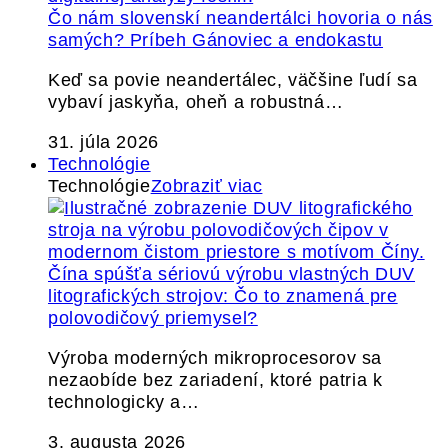
Čo nám slovenskí neandertálci hovoria o nás
samých? Príbeh Gánoviec a endokastu
Keď sa povie neandertálec, väčšine ľudí sa
vybaví jaskyňa, oheň a robustná…
31. júla 2026
Technológie
Technológie
Zobraziť viac
Čína spúšťa sériovú výrobu vlastných DUV
litografických strojov: Čo to znamená pre
polovodičový priemysel?
Výroba moderných mikroprocesorov sa
nezaobíde bez zariadení, ktoré patria k
technologicky a…
3. augusta 2026