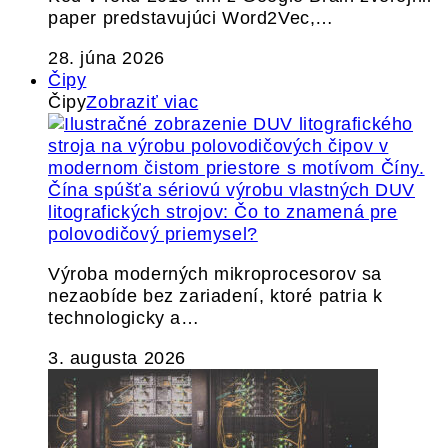
paper predstavujúci Word2Vec,…
28. júna 2026
Čipy
Čipy
Zobraziť viac
Čína spúšťa sériovú výrobu vlastných DUV
litografických strojov: Čo to znamená pre
polovodičový priemysel?
Výroba moderných mikroprocesorov sa
nezaobíde bez zariadení, ktoré patria k
technologicky a…
3. augusta 2026