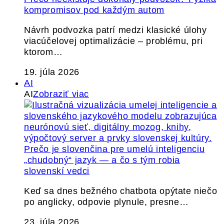
kompromisov pod každým autom
Návrh podvozka patrí medzi klasické úlohy
viacúčelovej optimalizácie – problému, pri
ktorom…
19. júla 2026
AI
AI
Zobraziť viac
Prečo je slovenčina pre umelú inteligenciu
„chudobný“ jazyk — a čo s tým robia
slovenskí vedci
Keď sa dnes bežného chatbota opýtate niečo
po anglicky, odpovie plynule, presne…
23. júla 2026