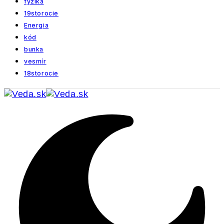
fyzika
19storocie
Energia
kód
bunka
vesmír
18storocie