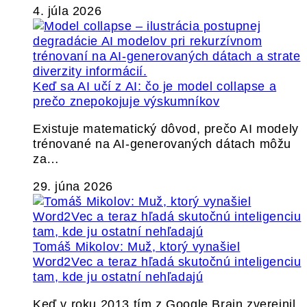
4. júla 2026
Keď sa AI učí z AI: čo je model collapse a
prečo znepokojuje výskumníkov
Existuje matematický dôvod, prečo AI modely
trénované na AI-generovaných dátach môžu
za…
29. júna 2026
Tomáš Mikolov: Muž, ktorý vynašiel
Word2Vec a teraz hľadá skutočnú inteligenciu
tam, kde ju ostatní nehľadajú
Keď v roku 2013 tím z Google Brain zverejnil