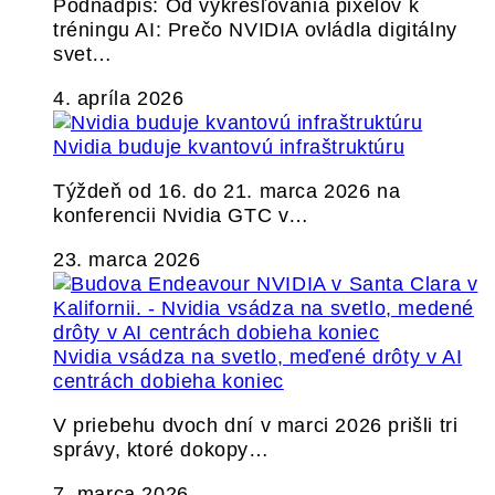
Podnadpis: Od vykresľovania pixelov k
tréningu AI: Prečo NVIDIA ovládla digitálny
svet…
4. apríla 2026
Nvidia buduje kvantovú infraštruktúru
Týždeň od 16. do 21. marca 2026 na
konferencii Nvidia GTC v…
23. marca 2026
Nvidia vsádza na svetlo, meďené drôty v AI
centrách dobieha koniec
V priebehu dvoch dní v marci 2026 prišli tri
správy, ktoré dokopy…
7. marca 2026