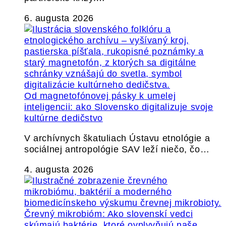
6. augusta 2026
Od magnetofónovej pásky k umelej
inteligencii: ako Slovensko digitalizuje svoje
kultúrne dedičstvo
V archívnych škatuliach Ústavu etnológie a
sociálnej antropológie SAV leží niečo, čo…
4. augusta 2026
Črevný mikrobióm: Ako slovenskí vedci
skúmajú baktérie, ktoré ovplyvňujú naše