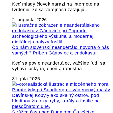
Keď mladý človek narazí na internete na
tvrdenie, že sa verejnosti zatajujú…
2. augusta 2026
Čo nám slovenskí neandertálci hovoria o nás
samých? Príbeh Gánoviec a endokastu
Keď sa povie neandertálec, väčšine ľudí sa
vybaví jaskyňa, oheň a robustná…
31. júla 2026
Strážca času nad Dunajom: Čo všetko