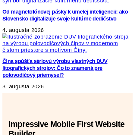
Od magnetofónovej pásky k umelej inteligencii: ako
Slovensko digitalizuje svoje kultúrne dedičstvo
4. augusta 2026
Čína spúšťa sériovú výrobu vlastných DUV
litografických strojov: Čo to znamená pre
polovodičový priemysel?
3. augusta 2026
Impressive Mobile First Website
Builder