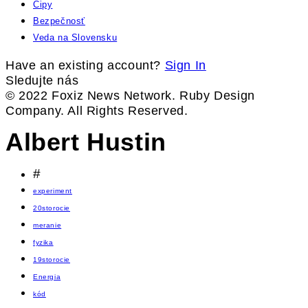
Čipy
Bezpečnosť
Veda na Slovensku
Have an existing account?
Sign In
Sledujte nás
© 2022 Foxiz News Network. Ruby Design
Company. All Rights Reserved.
Albert Hustin
#
experiment
20storocie
meranie
fyzika
19storocie
Energia
kód