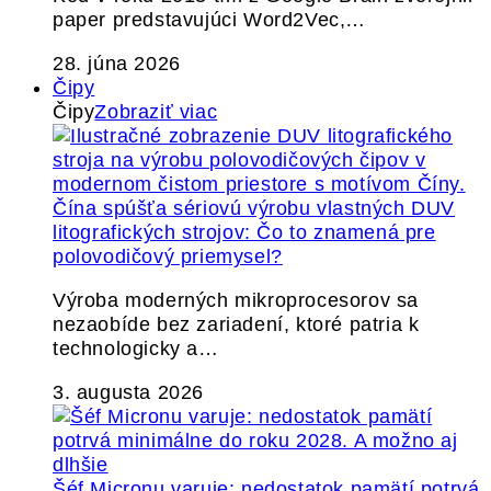
paper predstavujúci Word2Vec,…
28. júna 2026
Čipy
Čipy
Zobraziť viac
Čína spúšťa sériovú výrobu vlastných DUV
litografických strojov: Čo to znamená pre
polovodičový priemysel?
Výroba moderných mikroprocesorov sa
nezaobíde bez zariadení, ktoré patria k
technologicky a…
3. augusta 2026
Šéf Micronu varuje: nedostatok pamätí potrvá