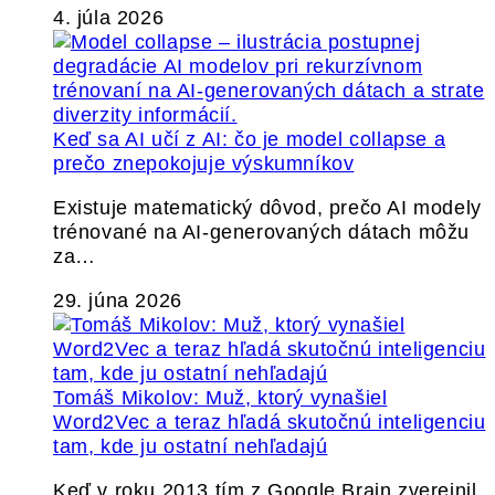
4. júla 2026
Keď sa AI učí z AI: čo je model collapse a
prečo znepokojuje výskumníkov
Existuje matematický dôvod, prečo AI modely
trénované na AI-generovaných dátach môžu
za…
29. júna 2026
Tomáš Mikolov: Muž, ktorý vynašiel
Word2Vec a teraz hľadá skutočnú inteligenciu
tam, kde ju ostatní nehľadajú
Keď v roku 2013 tím z Google Brain zverejnil