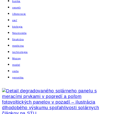
bunka
vesmír
18storocie
sieť
biologia
Neuroveda
štruktúra
medicina
technologia
Mozog
model
veda
genetika