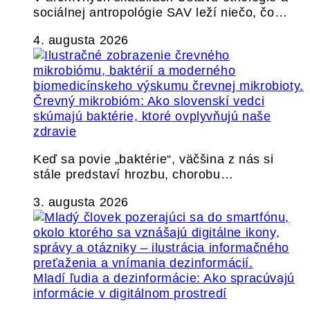
sociálnej antropológie SAV leží niečo, čo…
4. augusta 2026
Črevný mikrobióm: Ako slovenskí vedci
skúmajú baktérie, ktoré ovplyvňujú naše
zdravie
Keď sa povie „baktérie“, väčšina z nás si
stále predstaví hrozbu, chorobu…
3. augusta 2026
Mladí ľudia a dezinformácie: Ako spracúvajú
informácie v digitálnom prostredí