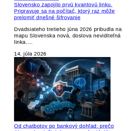
Slovensko zapojilo prvú kvantovú linku.
Pripravuje sa na počítač, ktorý raz môže
prelomiť dnešné šifrovanie
Dvadsiateho tretieho júna 2026 pribudla na
mapu Slovenska nová, doslova neviditeľná
linka.…
14. júla 2026
Od chatbotov po bankový dohľad: prečo