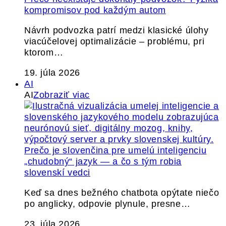
kompromisov pod každým autom
Návrh podvozka patrí medzi klasické úlohy
viacúčelovej optimalizácie – problému, pri
ktorom…
19. júla 2026
AI
AI
Zobraziť viac
Prečo je slovenčina pre umelú inteligenciu
„chudobný“ jazyk — a čo s tým robia
slovenskí vedci
Keď sa dnes bežného chatbota opýtate niečo
po anglicky, odpovie plynule, presne…
23. júla 2026