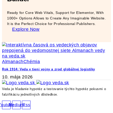
Ready for Core Web Vitals, Support for Elementor, With
1000+ Options Allows to Create Any Imaginable Website.
It is the Perfect Choice for Professional Publishers.
Explore Now
Almanach
Chémia
Rok 1914: Veda v tieni vojny a zrod globálnej logistiky
10. mája 2026
Veda je hľadanie hypotéz a testovanie týchto hypotéz pokusmi o
falzifikáciu jednotlivých dôsledkov.
Youtube
Medium
Rss