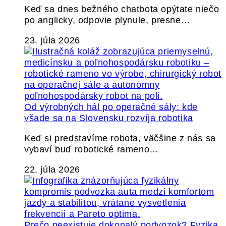
Keď sa dnes bežného chatbota opýtate niečo
po anglicky, odpovie plynule, presne…
23. júla 2026
Od výrobných hál po operačné sály: kde
všade sa na Slovensku rozvíja robotika
Keď si predstavíme robota, väčšine z nás sa
vybaví buď robotické rameno…
22. júla 2026
Prečo neexistuje dokonalý podvozok? Fyzika