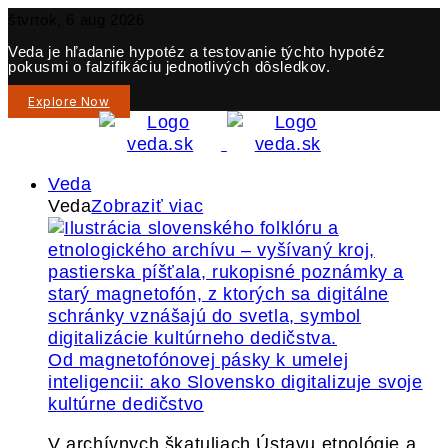
štvrtok, 6 aug 2026
Veda je hľadanie hypotéz a testovanie týchto hypotéz
pokusmi o falzifikáciu jednotlivých dôsledkov.
Explore Now
Veda
Veda
Zobraziť viac
Od magnetofónovej pásky k umelej
inteligencii: ako Slovensko digitalizuje svoje
kultúrne dedičstvo
V archívnych škatuliach Ústavu etnológie a