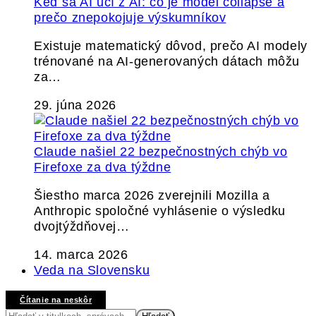
Keď sa AI učí z AI: čo je model collapse a
prečo znepokojuje výskumníkov
Existuje matematický dôvod, prečo AI modely
trénované na AI-generovaných dátach môžu
za…
29. júna 2026
Claude našiel 22 bezpečnostných chýb vo
Firefoxe za dva týždne
Šiestho marca 2026 zverejnili Mozilla a
Anthropic spoločné vyhlásenie o výsledku
dvojtýždňovej…
14. marca 2026
Veda na Slovensku
Čítanie na neskôr