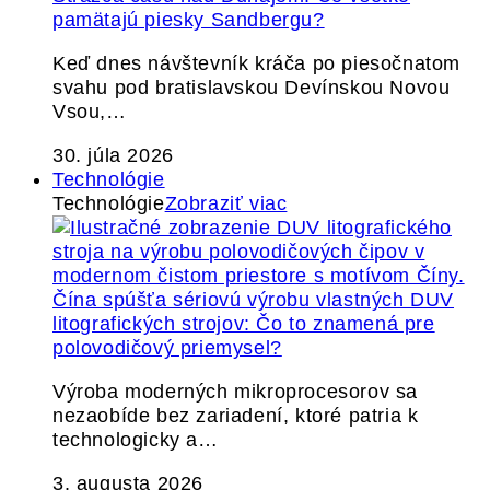
pamätajú piesky Sandbergu?
Keď dnes návštevník kráča po piesočnatom
svahu pod bratislavskou Devínskou Novou
Vsou,…
30. júla 2026
Technológie
Technológie
Zobraziť viac
Čína spúšťa sériovú výrobu vlastných DUV
litografických strojov: Čo to znamená pre
polovodičový priemysel?
Výroba moderných mikroprocesorov sa
nezaobíde bez zariadení, ktoré patria k
technologicky a…
3. augusta 2026