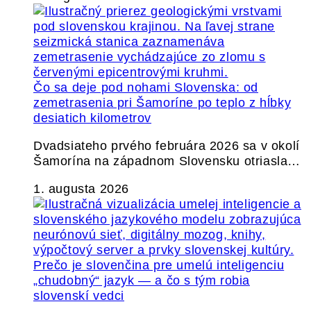
Čo sa deje pod nohami Slovenska: od
zemetrasenia pri Šamoríne po teplo z hĺbky
desiatich kilometrov
Dvadsiateho prvého februára 2026 sa v okolí
Šamorína na západnom Slovensku otriasla…
1. augusta 2026
Prečo je slovenčina pre umelú inteligenciu
„chudobný“ jazyk — a čo s tým robia
slovenskí vedci