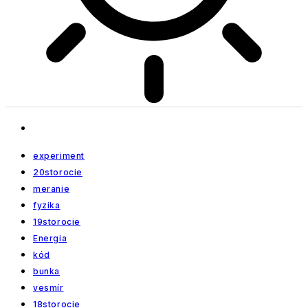
experiment
20storocie
meranie
fyzika
19storocie
Energia
kód
bunka
vesmír
18storocie