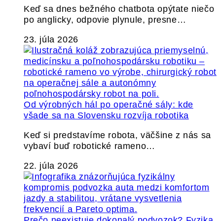
Keď sa dnes bežného chatbota opýtate niečo
po anglicky, odpovie plynule, presne…
23. júla 2026
Od výrobných hál po operačné sály: kde
všade sa na Slovensku rozvíja robotika
Keď si predstavíme robota, väčšine z nás sa
vybaví buď robotické rameno…
22. júla 2026
Prečo neexistuje dokonalý podvozok? Fyzika