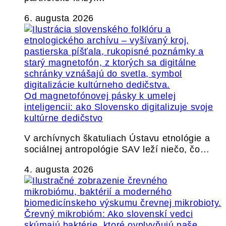
6. augusta 2026
Od magnetofónovej pásky k umelej
inteligencii: ako Slovensko digitalizuje svoje
kultúrne dedičstvo
V archívnych škatuliach Ústavu etnológie a
sociálnej antropológie SAV leží niečo, čo…
4. augusta 2026
Črevný mikrobióm: Ako slovenskí vedci
skúmajú baktérie, ktoré ovplyvňujú naše