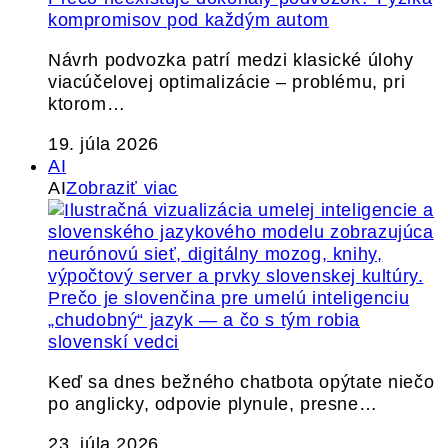
kompromisov pod každým autom
Návrh podvozka patrí medzi klasické úlohy
viacúčelovej optimalizácie – problému, pri
ktorom…
19. júla 2026
AI
AI
Zobraziť viac
Prečo je slovenčina pre umelú inteligenciu
„chudobný“ jazyk — a čo s tým robia
slovenskí vedci
Keď sa dnes bežného chatbota opýtate niečo
po anglicky, odpovie plynule, presne…
23. júla 2026