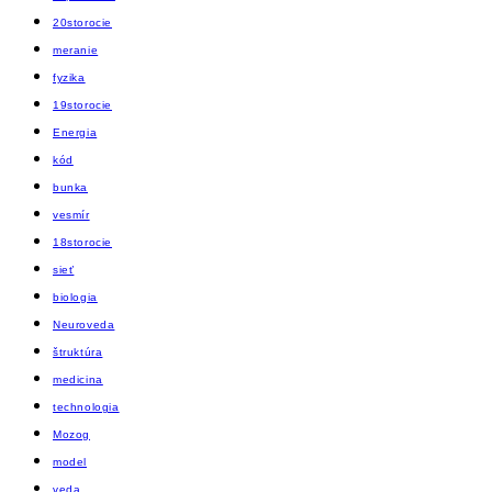
20storocie
meranie
fyzika
19storocie
Energia
kód
bunka
vesmír
18storocie
sieť
biologia
Neuroveda
štruktúra
medicina
technologia
Mozog
model
veda