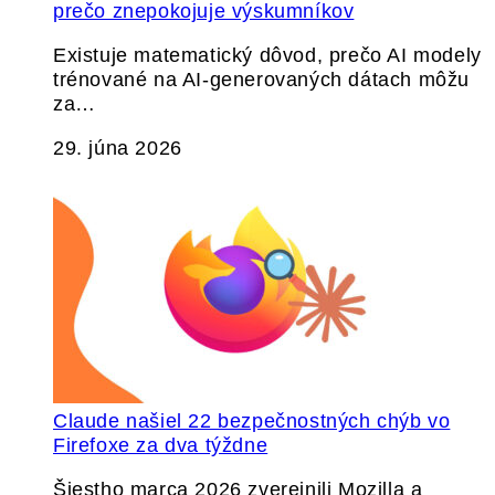
prečo znepokojuje výskumníkov
Existuje matematický dôvod, prečo AI modely
trénované na AI-generovaných dátach môžu
za…
29. júna 2026
Claude našiel 22 bezpečnostných chýb vo
Firefoxe za dva týždne
Šiestho marca 2026 zverejnili Mozilla a