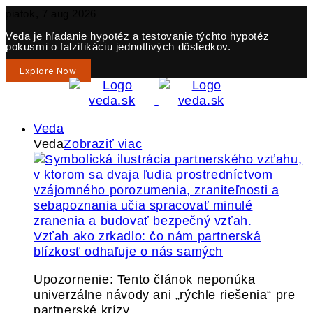
piatok, 7 aug 2026
Veda je hľadanie hypotéz a testovanie týchto hypotéz
pokusmi o falzifikáciu jednotlivých dôsledkov.
Explore Now
Veda
Veda
Zobraziť viac
Vzťah ako zrkadlo: čo nám partnerská
blízkosť odhaľuje o nás samých
Upozornenie: Tento článok neponúka
univerzálne návody ani „rýchle riešenia“ pre
partnerské krízy.…