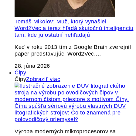
Tomáš Mikolov: Muž, ktorý vynašiel
Word2Vec a teraz hľadá skutočnú inteligenciu
tam, kde ju ostatní nehľadajú
Keď v roku 2013 tím z Google Brain zverejnil
paper predstavujúci Word2Vec,…
28. júna 2026
Čipy
Čipy
Zobraziť viac
Čína spúšťa sériovú výrobu vlastných DUV
litografických strojov: Čo to znamená pre
polovodičový priemysel?
Výroba moderných mikroprocesorov sa