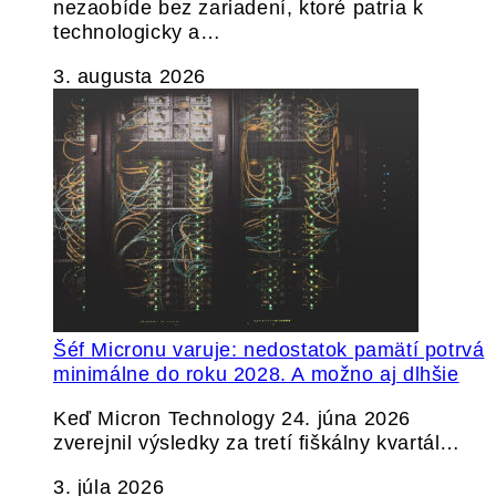
nezaobíde bez zariadení, ktoré patria k
technologicky a…
3. augusta 2026
Šéf Micronu varuje: nedostatok pamätí potrvá
minimálne do roku 2028. A možno aj dlhšie
Keď Micron Technology 24. júna 2026
zverejnil výsledky za tretí fiškálny kvartál…
3. júla 2026