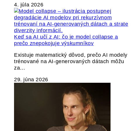
4. júla 2026
Keď sa AI učí z AI: čo je model collapse a
prečo znepokojuje výskumníkov
Existuje matematický dôvod, prečo AI modely
trénované na AI-generovaných dátach môžu
za…
29. júna 2026