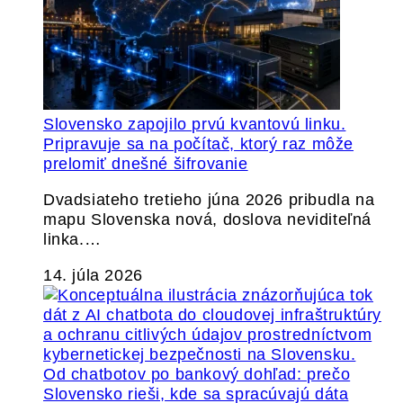
Slovensko zapojilo prvú kvantovú linku.
Pripravuje sa na počítač, ktorý raz môže
prelomiť dnešné šifrovanie
Dvadsiateho tretieho júna 2026 pribudla na
mapu Slovenska nová, doslova neviditeľná
linka.…
14. júla 2026
Od chatbotov po bankový dohľad: prečo
Slovensko rieši, kde sa spracúvajú dáta