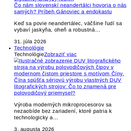
Čo nám slovenskí neandertálci hovoria o nás
samých? Príbeh Gánoviec a endokastu
Keď sa povie neandertálec, väčšine ľudí sa
vybaví jaskyňa, oheň a robustná…
31. júla 2026
Technológie
Technológie
Zobraziť viac
Čína spúšťa sériovú výrobu vlastných DUV
litografických strojov: Čo to znamená pre
polovodičový priemysel?
Výroba moderných mikroprocesorov sa
nezaobíde bez zariadení, ktoré patria k
technologicky a…
3. augusta 2026