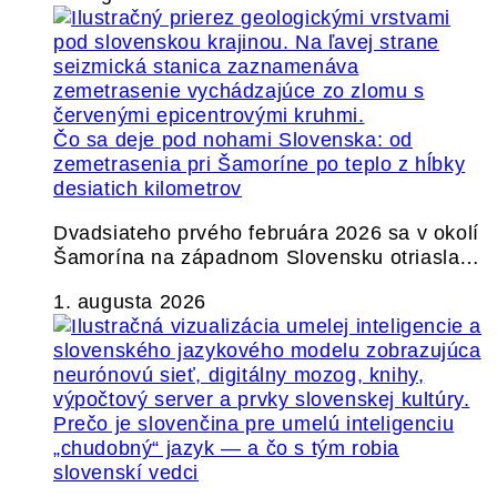
Čo sa deje pod nohami Slovenska: od
zemetrasenia pri Šamoríne po teplo z hĺbky
desiatich kilometrov
Dvadsiateho prvého februára 2026 sa v okolí
Šamorína na západnom Slovensku otriasla…
1. augusta 2026
Prečo je slovenčina pre umelú inteligenciu
„chudobný“ jazyk — a čo s tým robia
slovenskí vedci