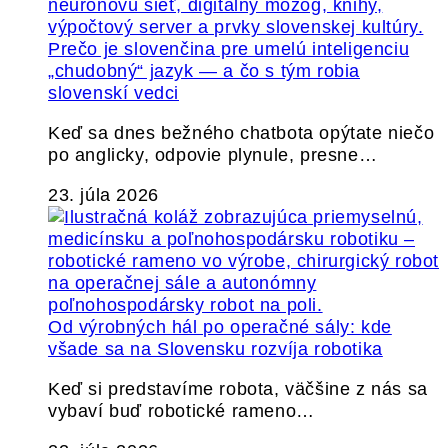
Prečo je slovenčina pre umelú inteligenciu
„chudobný“ jazyk — a čo s tým robia
slovenskí vedci
Keď sa dnes bežného chatbota opýtate niečo
po anglicky, odpovie plynule, presne…
23. júla 2026
Od výrobných hál po operačné sály: kde
všade sa na Slovensku rozvíja robotika
Keď si predstavíme robota, väčšine z nás sa
vybaví buď robotické rameno…