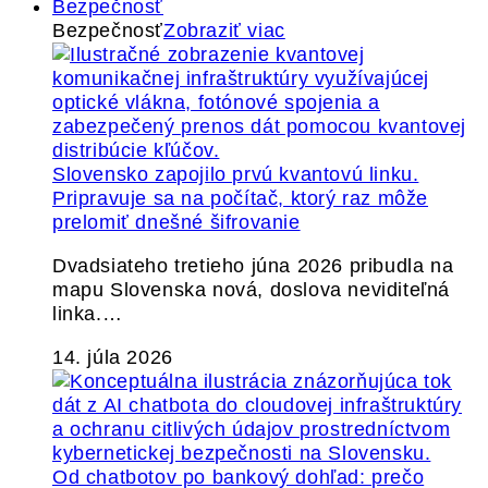
Bezpečnosť
Bezpečnosť
Zobraziť viac
Slovensko zapojilo prvú kvantovú linku.
Pripravuje sa na počítač, ktorý raz môže
prelomiť dnešné šifrovanie
Dvadsiateho tretieho júna 2026 pribudla na
mapu Slovenska nová, doslova neviditeľná
linka.…
14. júla 2026
Od chatbotov po bankový dohľad: prečo