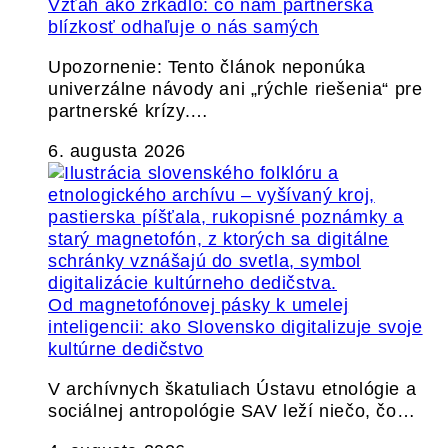
Vzťah ako zrkadlo: čo nám partnerská
blízkosť odhaľuje o nás samých
Upozornenie: Tento článok neponúka
univerzálne návody ani „rýchle riešenia“ pre
partnerské krízy.…
6. augusta 2026
Od magnetofónovej pásky k umelej
inteligencii: ako Slovensko digitalizuje svoje
kultúrne dedičstvo
V archívnych škatuliach Ústavu etnológie a
sociálnej antropológie SAV leží niečo, čo…