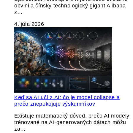
obvinila čínsky technologický gigant Alibaba
z…
4. júla 2026
Keď sa AI učí z AI: čo je model collapse a
prečo znepokojuje výskumníkov
Existuje matematický dôvod, prečo AI modely
trénované na AI-generovaných dátach môžu
za…