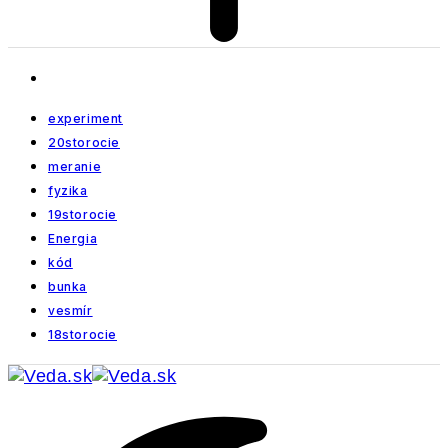
experiment
20storocie
meranie
fyzika
19storocie
Energia
kód
bunka
vesmír
18storocie