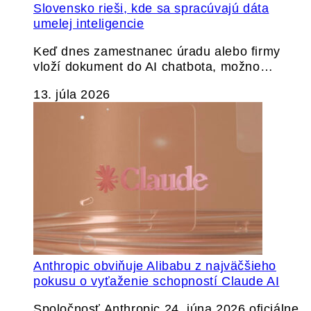
Slovensko rieši, kde sa spracúvajú dáta
umelej inteligencie
Keď dnes zamestnanec úradu alebo firmy
vloží dokument do AI chatbota, možno…
13. júla 2026
Anthropic obviňuje Alibabu z najväčšieho
pokusu o vyťaženie schopností Claude AI
Spoločnosť Anthropic 24. júna 2026 oficiálne