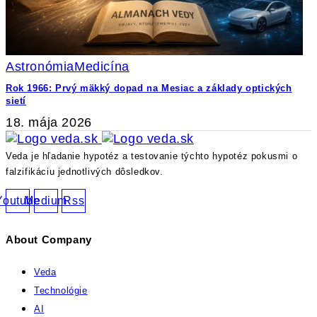
Astronómia
Medicína
Rok 1966: Prvý mäkký dopad na Mesiac a základy optických
sietí
18. mája 2026
Veda je hľadanie hypotéz a testovanie týchto hypotéz pokusmi o
falzifikáciu jednotlivých dôsledkov.
Youtube
Medium
Rss
About Company
Veda
Technológie
AI