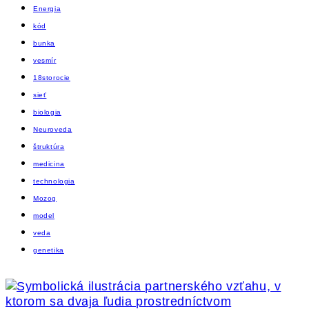
Energia
kód
bunka
vesmír
18storocie
sieť
biologia
Neuroveda
štruktúra
medicina
technologia
Mozog
model
veda
genetika