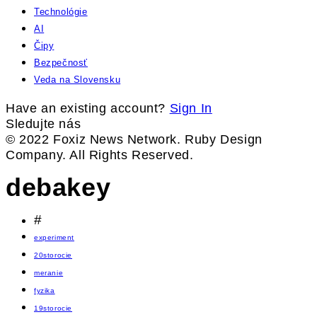
Technológie
AI
Čipy
Bezpečnosť
Veda na Slovensku
Have an existing account?
Sign In
Sledujte nás
© 2022 Foxiz News Network. Ruby Design
Company. All Rights Reserved.
debakey
#
experiment
20storocie
meranie
fyzika
19storocie