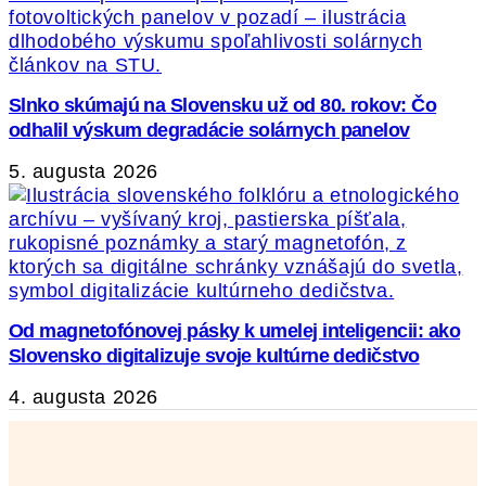
Slnko skúmajú na Slovensku už od 80. rokov: Čo
odhalil výskum degradácie solárnych panelov
5. augusta 2026
Od magnetofónovej pásky k umelej inteligencii: ako
Slovensko digitalizuje svoje kultúrne dedičstvo
4. augusta 2026