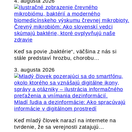
4. augusta 2026
Črevný mikrobióm: Ako slovenskí vedci
skúmajú baktérie, ktoré ovplyvňujú naše
zdravie
Keď sa povie „baktérie“, väčšina z nás si
stále predstaví hrozbu, chorobu…
3. augusta 2026
Mladí ľudia a dezinformácie: Ako spracúvajú
informácie v digitálnom prostredí
Keď mladý človek narazí na internete na
tvrdenie, že sa verejnosti zatajujú…