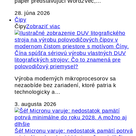
paper predstavujúci Word2Vec,…
28. júna 2026
Čipy
Čipy
Zobraziť viac
Čína spúšťa sériovú výrobu vlastných DUV
litografických strojov: Čo to znamená pre
polovodičový priemysel?
Výroba moderných mikroprocesorov sa
nezaobíde bez zariadení, ktoré patria k
technologicky a…
3. augusta 2026
Šéf Micronu varuje: nedostatok pamätí potrvá