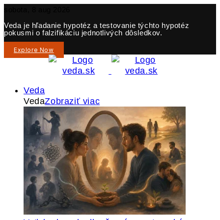
sobota, 8 aug 2026
Veda je hľadanie hypotéz a testovanie týchto hypotéz
pokusmi o falzifikáciu jednotlivých dôsledkov.
Explore Now
Veda
Veda
Zobraziť viac