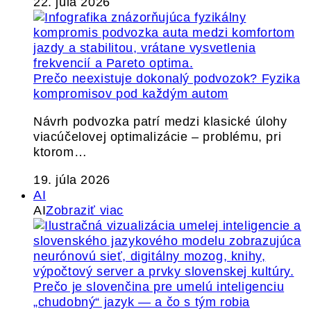
22. júla 2026
Prečo neexistuje dokonalý podvozok? Fyzika
kompromisov pod každým autom
Návrh podvozka patrí medzi klasické úlohy
viacúčelovej optimalizácie – problému, pri
ktorom…
19. júla 2026
AI
AI
Zobraziť viac
Prečo je slovenčina pre umelú inteligenciu
„chudobný“ jazyk — a čo s tým robia