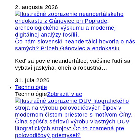
2. augusta 2026
Čo nám slovenskí neandertálci hovoria o nás
samých? Príbeh Gánoviec a endokastu
Keď sa povie neandertálec, väčšine ľudí sa
vybaví jaskyňa, oheň a robustná…
31. júla 2026
Technológie
Technológie
Zobraziť viac
Čína spúšťa sériovú výrobu vlastných DUV
litografických strojov: Čo to znamená pre
polovodičový priemysel?