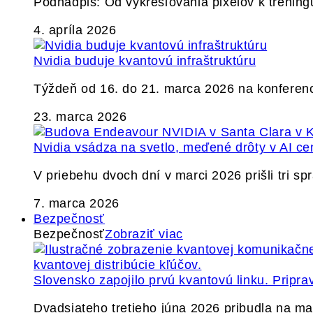
Podnadpis: Od vykresľovania pixelov k tréning
4. apríla 2026
Nvidia buduje kvantovú infraštruktúru
Týždeň od 16. do 21. marca 2026 na konferen
23. marca 2026
Nvidia vsádza na svetlo, meďené drôty v AI ce
V priebehu dvoch dní v marci 2026 prišli tri s
7. marca 2026
Bezpečnosť
Bezpečnosť
Zobraziť viac
Slovensko zapojilo prvú kvantovú linku. Pripra
Dvadsiateho tretieho júna 2026 pribudla na ma