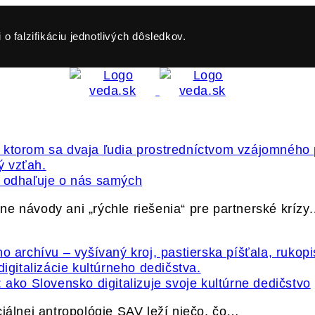
o falzifikáciu jednotlivých dôsledkov.
ť odhaľuje o nás samých
e návody ani „rýchle riešenia“ pre partnerské krízy
 ako Slovensko digitalizuje svoje kultúrne dedičstvo
ciálnej antropológie SAV leží niečo, čo…