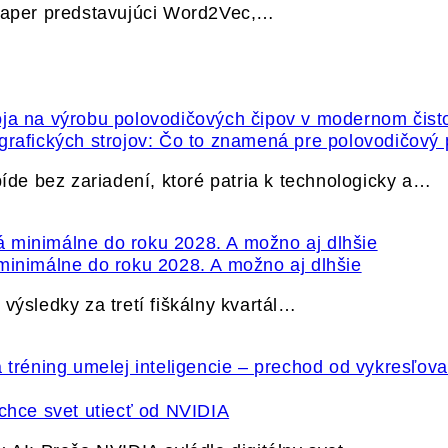
 paper predstavujúci Word2Vec,…
grafických strojov: Čo to znamená pre polovodičový
e bez zariadení, ktoré patria k technologicky a…
minimálne do roku 2028. A možno aj dlhšie
výsledky za tretí fiškálny kvartál…
hce svet utiecť od NVIDIA