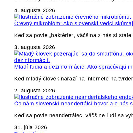
4. augusta 2026
Črevný mikrobióm: Ako slovenskí vedci skúmajú
Keď sa povie „baktérie“, väčšina z nás si stál
3. augusta 2026
Mladí ľudia a dezinformácie: Ako spracúvajú in
Keď mladý človek narazí na internete na tvrden
2. augusta 2026
Čo nám slovenskí neandertálci hovoria o nás
Keď sa povie neandertálec, väčšine ľudí sa v
31. júla 2026