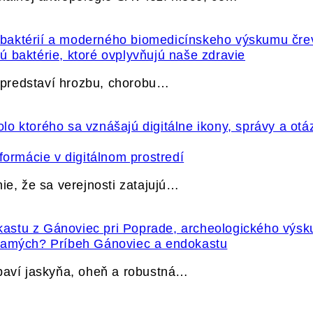
 baktérie, ktoré ovplyvňujú naše zdravie
e predstaví hrozbu, chorobu…
formácie v digitálnom prostredí
ie, že sa verejnosti zatajujú…
 samých? Príbeh Gánoviec a endokastu
ybaví jaskyňa, oheň a robustná…