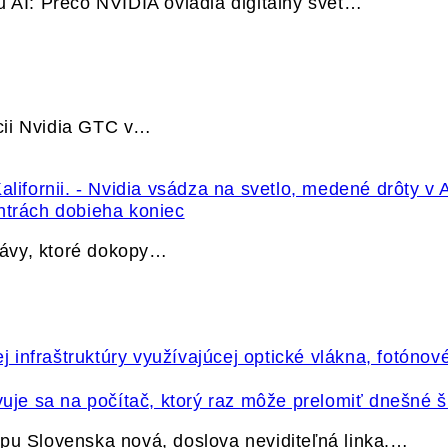
u AI: Prečo NVIDIA ovládla digitálny svet…
cii Nvidia GTC v…
ntrách dobieha koniec
právy, ktoré dokopy…
vuje sa na počítač, ktorý raz môže prelomiť dnešné š
pu Slovenska nová, doslova neviditeľná linka.…