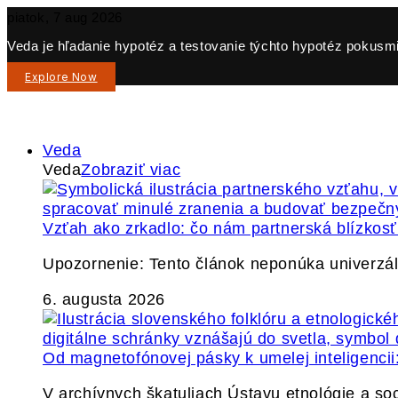
piatok, 7 aug 2026
Veda je hľadanie hypotéz a testovanie týchto hypotéz pokusmi 
Explore Now
Veda
Veda
Zobraziť viac
Vzťah ako zrkadlo: čo nám partnerská blízkos
Upozornenie: Tento článok neponúka univerzáln
6. augusta 2026
Od magnetofónovej pásky k umelej inteligencii:
V archívnych škatuliach Ústavu etnológie a so