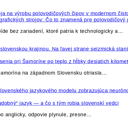
grafických strojov: Čo to znamená pre polovodičový
e bez zariadení, ktoré patria k technologicky a…
nia pri Šamoríne po teplo z hĺbky desiatich kilome
 Šamorína na západnom Slovensku otriasla…
udobný“ jazyk — a čo s tým robia slovenskí vedci
o anglicky, odpovie plynule, presne…