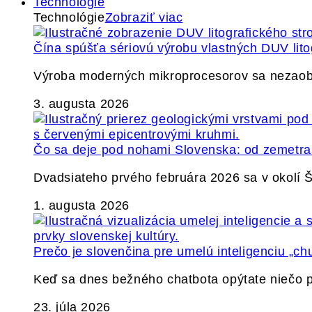
Technológie
Technológie
Zobraziť viac
Čína spúšťa sériovú výrobu vlastných DUV lito
Výroba moderných mikroprocesorov sa nezaobíd
3. augusta 2026
Čo sa deje pod nohami Slovenska: od zemetrase
Dvadsiateho prvého februára 2026 sa v okolí
1. augusta 2026
Prečo je slovenčina pre umelú inteligenciu „ch
Keď sa dnes bežného chatbota opýtate niečo p
23. júla 2026