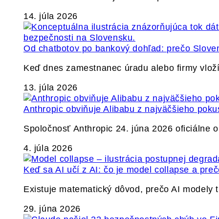
14. júla 2026
Od chatbotov po bankový dohľad: prečo Slovens
Keď dnes zamestnanec úradu alebo firmy vlož
13. júla 2026
Anthropic obviňuje Alibabu z najväčšieho poku
Spoločnosť Anthropic 24. júna 2026 oficiálne o
4. júla 2026
Keď sa AI učí z AI: čo je model collapse a pr
Existuje matematický dôvod, prečo AI modely
29. júna 2026