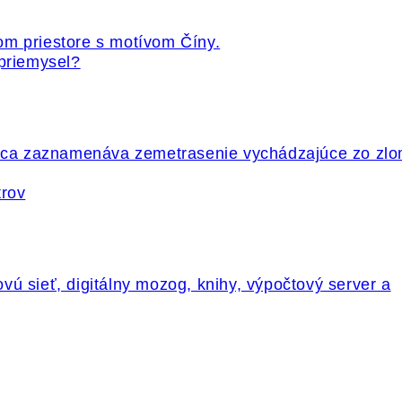
 priemysel?
trov