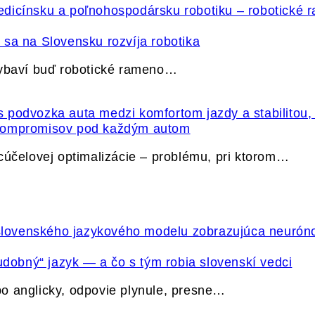
sa na Slovensku rozvíja robotika
vybaví buď robotické rameno…
 kompromisov pod každým autom
cúčelovej optimalizácie – problému, pri ktorom…
udobný“ jazyk — a čo s tým robia slovenskí vedci
o anglicky, odpovie plynule, presne…