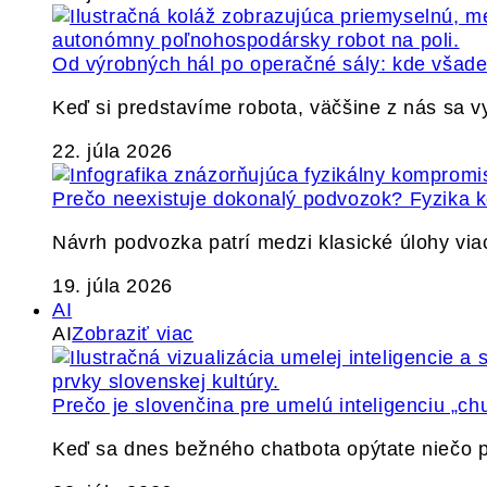
Od výrobných hál po operačné sály: kde všade 
Keď si predstavíme robota, väčšine z nás sa 
22. júla 2026
Prečo neexistuje dokonalý podvozok? Fyzika
Návrh podvozka patrí medzi klasické úlohy via
19. júla 2026
AI
AI
Zobraziť viac
Prečo je slovenčina pre umelú inteligenciu „ch
Keď sa dnes bežného chatbota opýtate niečo p