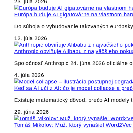
23. júla 2026
Európa buduje AI gigatovárne na vlastnom har
Do súboja o vybudovanie takzvaných európskyc
12. júla 2026
Anthropic obviňuje Alibabu z najväčšieho poku
Spoločnosť Anthropic 24. júna 2026 oficiálne o
4. júla 2026
Keď sa AI učí z AI: čo je model collapse a pr
Existuje matematický dôvod, prečo AI modely
29. júna 2026
Tomáš Mikolov: Muž, ktorý vynašiel Word2Vec a