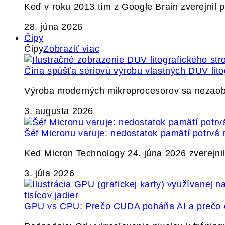
Keď v roku 2013 tím z Google Brain zverejnil
28. júna 2026
Čipy
Čipy
Zobraziť viac
Čína spúšťa sériovú výrobu vlastných DUV lito
Výroba moderných mikroprocesorov sa nezaobíd
3. augusta 2026
Šéf Micronu varuje: nedostatok pamätí potrvá 
Keď Micron Technology 24. júna 2026 zverejnil 
3. júla 2026
GPU vs CPU: Prečo CUDA poháňa AI a prečo c