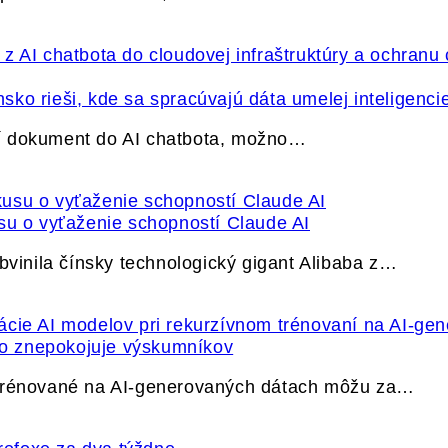
ko rieši, kde sa spracúvajú dáta umelej inteligenci
í dokument do AI chatbota, možno…
su o vyťaženie schopností Claude AI
bvinila čínsky technologický gigant Alibaba z…
ečo znepokojuje výskumníkov
 trénované na AI-generovaných dátach môžu za…