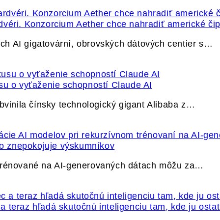
dvéri. Konzorcium Aether chce nahradiť americké čip
h AI gigatovární, obrovských dátových centier s…
su o vyťaženie schopností Claude AI
bvinila čínsky technologický gigant Alibaba z…
ečo znepokojuje výskumníkov
 trénované na AI-generovaných dátach môžu za…
 teraz hľadá skutočnú inteligenciu tam, kde ju osta