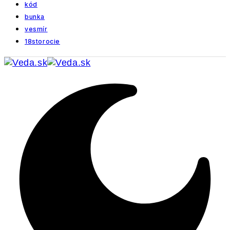
kód
bunka
vesmír
18storocie