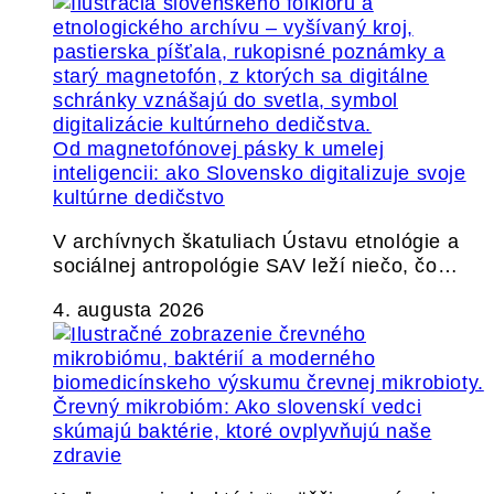
Od magnetofónovej pásky k umelej
inteligencii: ako Slovensko digitalizuje svoje
kultúrne dedičstvo
V archívnych škatuliach Ústavu etnológie a
sociálnej antropológie SAV leží niečo, čo…
4. augusta 2026
Črevný mikrobióm: Ako slovenskí vedci
skúmajú baktérie, ktoré ovplyvňujú naše
zdravie