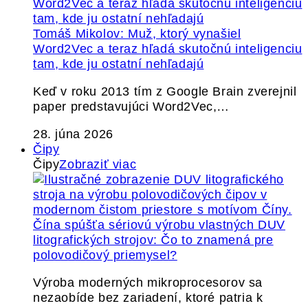
Tomáš Mikolov: Muž, ktorý vynašiel
Word2Vec a teraz hľadá skutočnú inteligenciu
tam, kde ju ostatní nehľadajú
Keď v roku 2013 tím z Google Brain zverejnil
paper predstavujúci Word2Vec,…
28. júna 2026
Čipy
Čipy
Zobraziť viac
Čína spúšťa sériovú výrobu vlastných DUV
litografických strojov: Čo to znamená pre
polovodičový priemysel?
Výroba moderných mikroprocesorov sa
nezaobíde bez zariadení, ktoré patria k