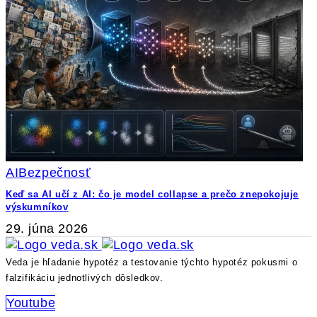
AI
Bezpečnosť
Keď sa AI učí z AI: čo je model collapse a prečo znepokojuje
výskumníkov
29. júna 2026
Veda je hľadanie hypotéz a testovanie týchto hypotéz pokusmi o
falzifikáciu jednotlivých dôsledkov.
Youtube