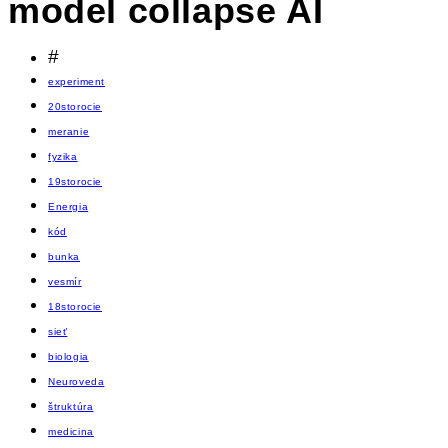
model collapse AI
#
experiment
20storocie
meranie
fyzika
19storocie
Energia
kód
bunka
vesmír
18storocie
sieť
biologia
Neuroveda
štruktúra
medicina