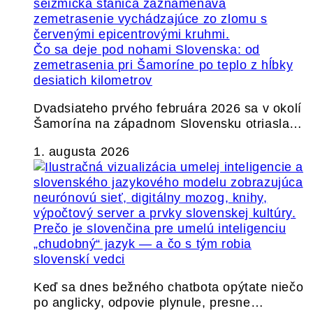
Čo sa deje pod nohami Slovenska: od
zemetrasenia pri Šamoríne po teplo z hĺbky
desiatich kilometrov
Dvadsiateho prvého februára 2026 sa v okolí
Šamorína na západnom Slovensku otriasla…
1. augusta 2026
Prečo je slovenčina pre umelú inteligenciu
„chudobný“ jazyk — a čo s tým robia
slovenskí vedci
Keď sa dnes bežného chatbota opýtate niečo
po anglicky, odpovie plynule, presne…