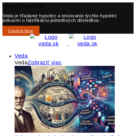
nedeľa, 9 aug 2026
Veda je hľadanie hypotéz a testovanie týchto hypotéz
pokusmi o falzifikáciu jednotlivých dôsledkov.
Explore Now
Veda
Veda
Zobraziť viac