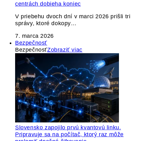
centrách dobieha koniec
V priebehu dvoch dní v marci 2026 prišli tri
správy, ktoré dokopy…
7. marca 2026
Bezpečnosť
Bezpečnosť
Zobraziť viac
Slovensko zapojilo prvú kvantovú linku.
Pripravuje sa na počítač, ktorý raz môže