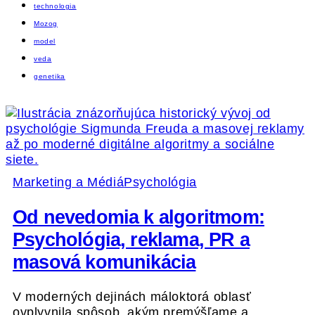
technologia
Mozog
model
veda
genetika
Marketing a Médiá
Psychológia
Od nevedomia k algoritmom:
Psychológia, reklama, PR a
masová komunikácia
V moderných dejinách máloktorá oblasť
ovplyvnila spôsob, akým premýšľame a