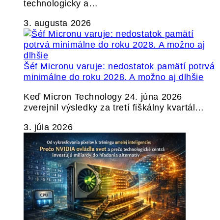
technologicky a…
3. augusta 2026
Šéf Micronu varuje: nedostatok pamätí potrvá
minimálne do roku 2028. A možno aj dlhšie
Keď Micron Technology 24. júna 2026
zverejnil výsledky za tretí fiškálny kvartál…
3. júla 2026