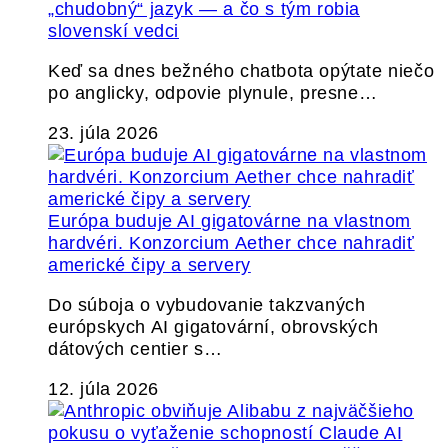
„chudobný“ jazyk — a čo s tým robia
slovenskí vedci
Keď sa dnes bežného chatbota opýtate niečo
po anglicky, odpovie plynule, presne…
23. júla 2026
Európa buduje AI gigatovárne na vlastnom
hardvéri. Konzorcium Aether chce nahradiť
americké čipy a servery
Do súboja o vybudovanie takzvaných
európskych AI gigatovární, obrovských
dátových centier s…
12. júla 2026