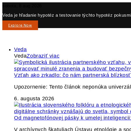
sobota, 8 aug 2026
Veda je hľadanie hypotéz a testovanie týchto hypotéz pokusmi 
Explore Now
Veda
Veda
Zobraziť viac
Vzťah ako zrkadlo: čo nám partnerská blízkos
Upozornenie: Tento článok neponúka univerzáln
6. augusta 2026
Od magnetofónovej pásky k umelej inteligencii:
V archívnych škatuliach Ústavu etnológie a so