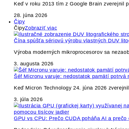
Keď v roku 2013 tím z Google Brain zverejnil
28. júna 2026
Čipy
Čipy
Zobraziť viac
Čína spúšťa sériovú výrobu vlastných DUV lito
Výroba moderných mikroprocesorov sa nezaobíd
3. augusta 2026
Šéf Micronu varuje: nedostatok pamätí potrvá 
Keď Micron Technology 24. júna 2026 zverejnil 
3. júla 2026
GPU vs CPU: Prečo CUDA poháňa AI a prečo c