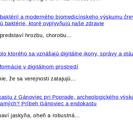
 baktérie, ktoré ovplyvňujú naše zdravie
e predstaví hrozbu, chorobu…
formácie v digitálnom prostredí
ie, že sa verejnosti zatajujú…
 samých? Príbeh Gánoviec a endokastu
ybaví jaskyňa, oheň a robustná…