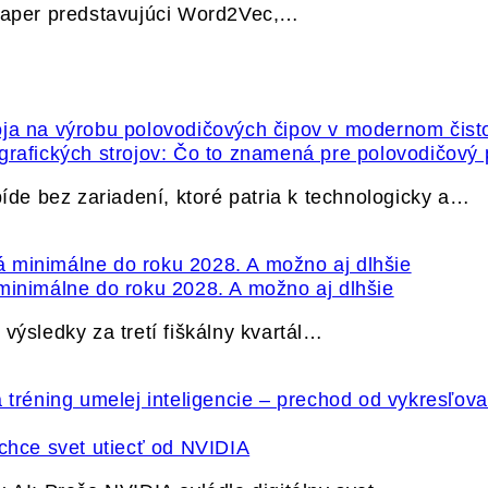
 paper predstavujúci Word2Vec,…
grafických strojov: Čo to znamená pre polovodičový
e bez zariadení, ktoré patria k technologicky a…
minimálne do roku 2028. A možno aj dlhšie
výsledky za tretí fiškálny kvartál…
hce svet utiecť od NVIDIA