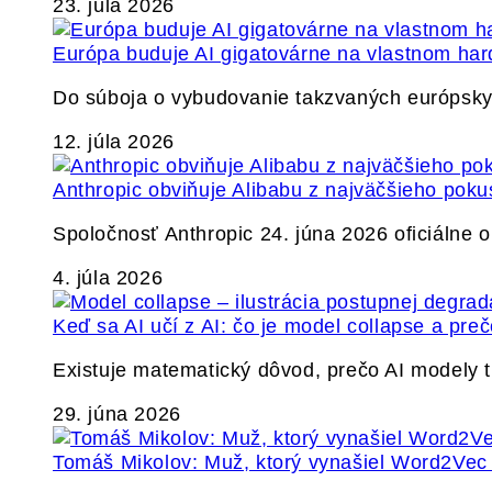
23. júla 2026
Európa buduje AI gigatovárne na vlastnom har
Do súboja o vybudovanie takzvaných európskyc
12. júla 2026
Anthropic obviňuje Alibabu z najväčšieho poku
Spoločnosť Anthropic 24. júna 2026 oficiálne o
4. júla 2026
Keď sa AI učí z AI: čo je model collapse a pr
Existuje matematický dôvod, prečo AI modely
29. júna 2026
Tomáš Mikolov: Muž, ktorý vynašiel Word2Vec a