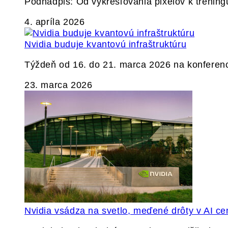
Podnadpis: Od vykresľovania pixelov k tréning
4. apríla 2026
Nvidia buduje kvantovú infraštruktúru
Týždeň od 16. do 21. marca 2026 na konferen
23. marca 2026
Nvidia vsádza na svetlo, meďené drôty v AI ce