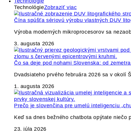
Technológie
Technológie
Zobraziť viac
Čína spúšťa sériovú výrobu vlastných DUV lito
Výroba moderných mikroprocesorov sa nezaobíd
3. augusta 2026
Čo sa deje pod nohami Slovenska: od zemetrase
Dvadsiateho prvého februára 2026 sa v okolí
1. augusta 2026
Prečo je slovenčina pre umelú inteligenciu „ch
Keď sa dnes bežného chatbota opýtate niečo p
23. júla 2026