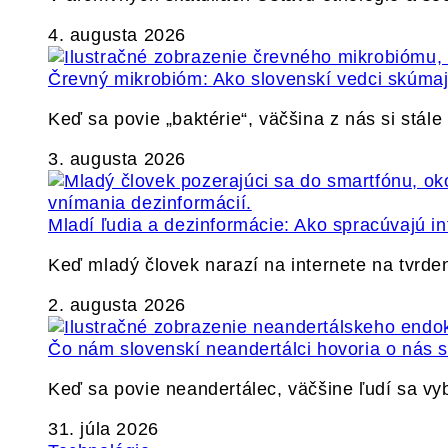
4. augusta 2026
Črevný mikrobióm: Ako slovenskí vedci skúmajú
Keď sa povie „baktérie“, väčšina z nás si stál
3. augusta 2026
Mladí ľudia a dezinformácie: Ako spracúvajú in
Keď mladý človek narazí na internete na tvrden
2. augusta 2026
Čo nám slovenskí neandertálci hovoria o nás
Keď sa povie neandertálec, väčšine ľudí sa v
31. júla 2026