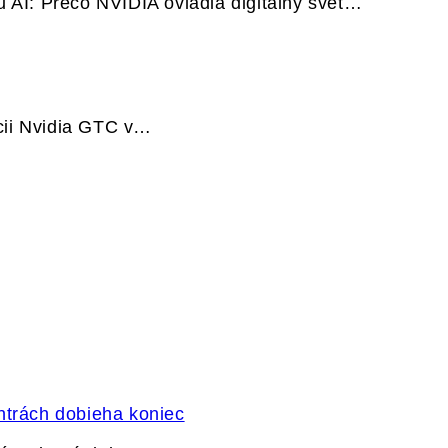
u AI: Prečo NVIDIA ovládla digitálny svet…
cii Nvidia GTC v…
ntrách dobieha koniec