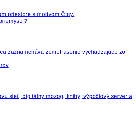
 priemysel?
trov