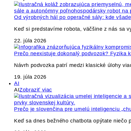
Od výrobných hál po operačné sály: kde všade 
Keď si predstavíme robota, väčšine z nás sa 
22. júla 2026
Prečo neexistuje dokonalý podvozok? Fyzika
Návrh podvozka patrí medzi klasické úlohy via
19. júla 2026
AI
AI
Zobraziť viac
Prečo je slovenčina pre umelú inteligenciu „ch
Keď sa dnes bežného chatbota opýtate niečo p