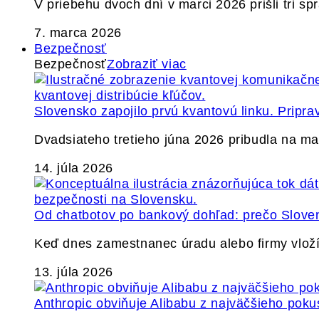
V priebehu dvoch dní v marci 2026 prišli tri s
7. marca 2026
Bezpečnosť
Bezpečnosť
Zobraziť viac
Slovensko zapojilo prvú kvantovú linku. Pripra
Dvadsiateho tretieho júna 2026 pribudla na ma
14. júla 2026
Od chatbotov po bankový dohľad: prečo Slovens
Keď dnes zamestnanec úradu alebo firmy vlož
13. júla 2026
Anthropic obviňuje Alibabu z najväčšieho poku