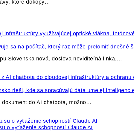
právy, ktoré dokopy…
vuje sa na počítač, ktorý raz môže prelomiť dnešné š
pu Slovenska nová, doslova neviditeľná linka.…
ko rieši, kde sa spracúvajú dáta umelej inteligenci
í dokument do AI chatbota, možno…
su o vyťaženie schopností Claude AI