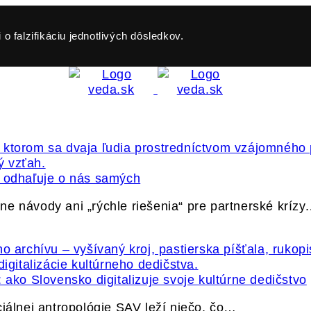
o falzifikáciu jednotlivých dôsledkov.
ť odhaľuje o nás samých
e návody ani „rýchle riešenia“ pre partnerské krízy
 ako Slovensko digitalizuje svoje kultúrne dedičstvo
ciálnej antropológie SAV leží niečo, čo…