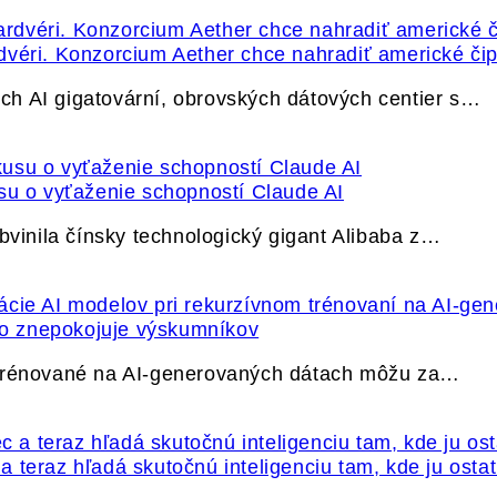
dvéri. Konzorcium Aether chce nahradiť americké čip
h AI gigatovární, obrovských dátových centier s…
su o vyťaženie schopností Claude AI
bvinila čínsky technologický gigant Alibaba z…
ečo znepokojuje výskumníkov
 trénované na AI-generovaných dátach môžu za…
 teraz hľadá skutočnú inteligenciu tam, kde ju osta