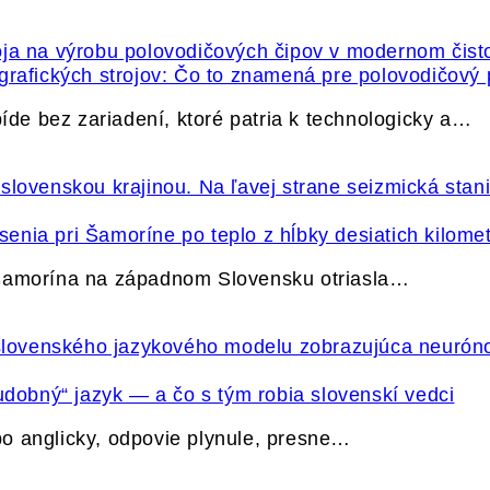
grafických strojov: Čo to znamená pre polovodičový
e bez zariadení, ktoré patria k technologicky a…
nia pri Šamoríne po teplo z hĺbky desiatich kilome
 Šamorína na západnom Slovensku otriasla…
udobný“ jazyk — a čo s tým robia slovenskí vedci
o anglicky, odpovie plynule, presne…