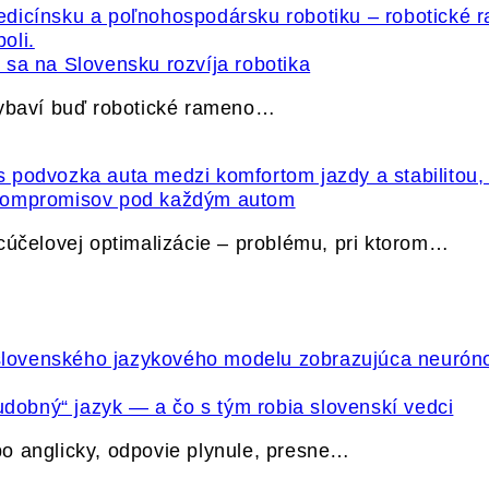
sa na Slovensku rozvíja robotika
vybaví buď robotické rameno…
 kompromisov pod každým autom
cúčelovej optimalizácie – problému, pri ktorom…
udobný“ jazyk — a čo s tým robia slovenskí vedci
o anglicky, odpovie plynule, presne…