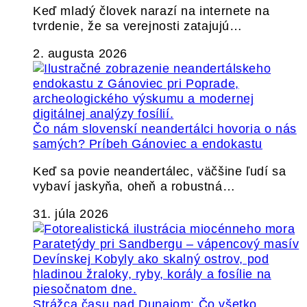
Keď mladý človek narazí na internete na
tvrdenie, že sa verejnosti zatajujú…
2. augusta 2026
Čo nám slovenskí neandertálci hovoria o nás
samých? Príbeh Gánoviec a endokastu
Keď sa povie neandertálec, väčšine ľudí sa
vybaví jaskyňa, oheň a robustná…
31. júla 2026
Strážca času nad Dunajom: Čo všetko