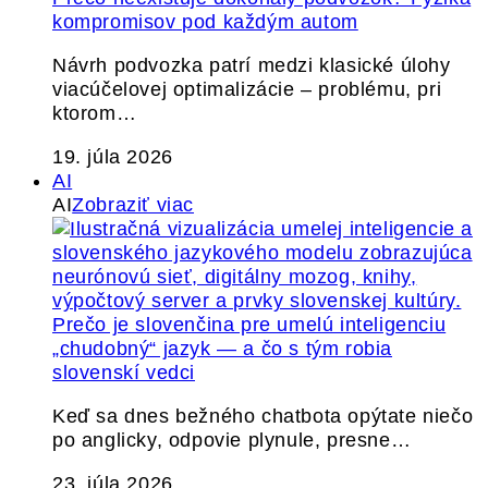
kompromisov pod každým autom
Návrh podvozka patrí medzi klasické úlohy
viacúčelovej optimalizácie – problému, pri
ktorom…
19. júla 2026
AI
AI
Zobraziť viac
Prečo je slovenčina pre umelú inteligenciu
„chudobný“ jazyk — a čo s tým robia
slovenskí vedci
Keď sa dnes bežného chatbota opýtate niečo
po anglicky, odpovie plynule, presne…
23. júla 2026