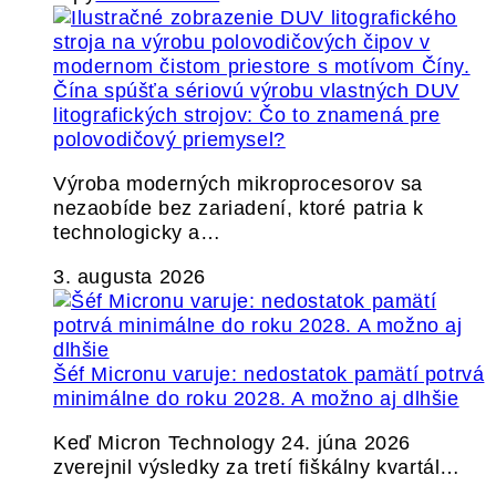
Čína spúšťa sériovú výrobu vlastných DUV
litografických strojov: Čo to znamená pre
polovodičový priemysel?
Výroba moderných mikroprocesorov sa
nezaobíde bez zariadení, ktoré patria k
technologicky a…
3. augusta 2026
Šéf Micronu varuje: nedostatok pamätí potrvá
minimálne do roku 2028. A možno aj dlhšie
Keď Micron Technology 24. júna 2026
zverejnil výsledky za tretí fiškálny kvartál…