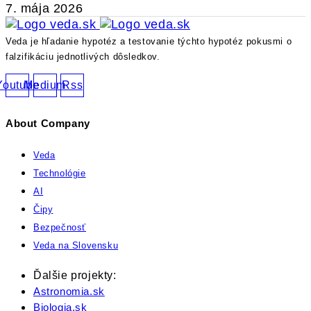
7. mája 2026
Veda je hľadanie hypotéz a testovanie týchto hypotéz pokusmi o
falzifikáciu jednotlivých dôsledkov.
Youtube
Medium
Rss
About Company
Veda
Technológie
AI
Čipy
Bezpečnosť
Veda na Slovensku
Ďalšie projekty:
Astronomia.sk
Biologia.sk