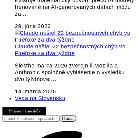
Existuje matematický dôvod, prečo AI modely
trénované na AI-generovaných dátach môžu
za…
29. júna 2026
Claude našiel 22 bezpečnostných chýb vo
Firefoxe za dva týždne
Šiestho marca 2026 zverejnili Mozilla a
Anthropic spoločné vyhlásenie o výsledku
dvojtýždňovej…
14. marca 2026
Veda na Slovensku
Čítanie na neskôr