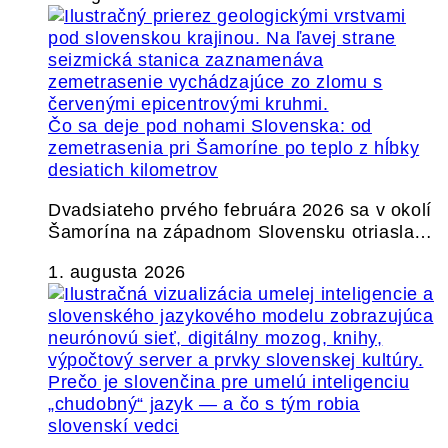
Čo sa deje pod nohami Slovenska: od
zemetrasenia pri Šamoríne po teplo z hĺbky
desiatich kilometrov
Dvadsiateho prvého februára 2026 sa v okolí
Šamorína na západnom Slovensku otriasla…
1. augusta 2026
Prečo je slovenčina pre umelú inteligenciu
„chudobný“ jazyk — a čo s tým robia
slovenskí vedci