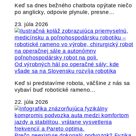
Keď sa dnes bežného chatbota opýtate niečo
po anglicky, odpovie plynule, presne…
23. júla 2026
Od výrobných hál po operačné sály: kde
všade sa na Slovensku rozvíja robotika
Keď si predstavíme robota, väčšine z nás sa
vybaví buď robotické rameno…
22. júla 2026
Prečo neexistuje dokonalý podvozok? Fyzika