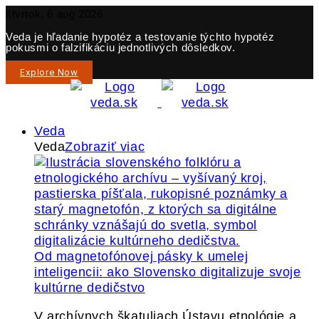
štvrtok, 6 aug 2026
Veda je hľadanie hypotéz a testovanie týchto hypotéz
pokusmi o falzifikáciu jednotlivých dôsledkov.
Explore Now
Veda
Veda
Zobraziť viac
Od magnetofónovej pásky k umelej
inteligencii: ako Slovensko digitalizuje svoje
kultúrne dedičstvo
V archívnych škatuliach Ústavu etnológie a