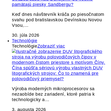
pamätajú piesky Sandbergu?
Keď dnes návštevník kráča po piesočnatom
svahu pod bratislavskou Devínskou Novou
Vsou,…
30. júla 2026
Technológie
Technológie
Zobraziť viac
Čína spúšťa sériovú výrobu vlastných DUV
litografických strojov: Čo to znamená pre
polovodičový priemysel?
Výroba moderných mikroprocesorov sa
nezaobíde bez zariadení, ktoré patria k
technologicky a…
3. augusta 2026