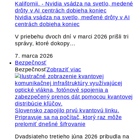
Nvidia vsádza na svetlo, meďené drôty v AI
centrách dobieha koniec
V priebehu dvoch dní v marci 2026 prišli tri
správy, ktoré dokopy…
7. marca 2026
Bezpečnosť
Bezpečnosť
Zobraziť viac
Slovensko zapojilo prvú kvantovú linku.
Pripravuje sa na počítač, ktorý raz môže
prelomiť dnešné šifrovanie
Dvadsiateho tretieho júna 2026 pribudla na