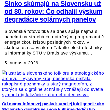
Slnko skúmajú na Slovensku už
od 80. rokov: Čo odhalil výskum
degradácie solárnych panelov
Slovenská fotovoltika sa dnes spája najmä s
panelmi na strechách, dotačnými programami či
energetickou krízou posledných rokov. V
skutočnosti sa však na Fakulte elektrotechniky
a informatiky STU v Bratislave výskumu…
5. augusta 2026
Od magnetofónovej pásky k umelej inteligencii: ako
Slovensko digitalizuje svoje kultúrne dedičstvo