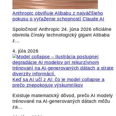
Anthropic obviňuje Alibabu z najväčšieho
pokusu o vyťaženie schopností Claude AI
Spoločnosť Anthropic 24. júna 2026 oficiálne
obvinila čínsky technologický gigant Alibaba
z…
4. júla 2026
Keď sa AI učí z AI: čo je model collapse a
prečo znepokojuje výskumníkov
Existuje matematický dôvod, prečo AI modely
trénované na AI-generovaných dátach môžu
za…