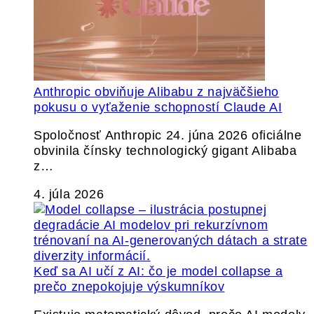
Anthropic obviňuje Alibabu z najväčšieho
pokusu o vyťaženie schopností Claude AI
Spoločnosť Anthropic 24. júna 2026 oficiálne
obvinila čínsky technologický gigant Alibaba
z…
4. júla 2026
Keď sa AI učí z AI: čo je model collapse a
prečo znepokojuje výskumníkov