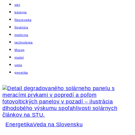
sieť
biologia
Neuroveda
štruktúra
medicina
technologia
Mozog
model
veda
genetika
Energetika
Veda na Slovensku