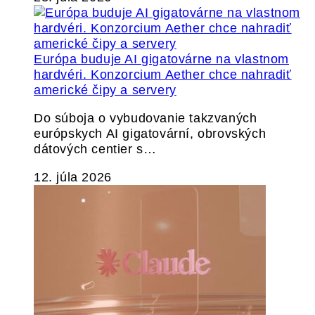
Európa buduje AI gigatovárne na vlastnom
hardvéri. Konzorcium Aether chce nahradiť
americké čipy a servery
Do súboja o vybudovanie takzvaných
európskych AI gigatovární, obrovských
dátových centier s…
12. júla 2026