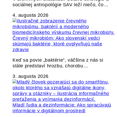
sociálnej antropológie SAV leží niečo, čo…
4. augusta 2026
Črevný mikrobióm: Ako slovenskí vedci
skúmajú baktérie, ktoré ovplyvňujú naše
zdravie
Keď sa povie „baktérie“, väčšina z nás si
stále predstaví hrozbu, chorobu…
3. augusta 2026
Mladí ľudia a dezinformácie: Ako spracúvajú
informácie v digitálnom prostredí