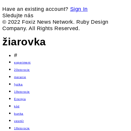
Have an existing account?
Sign In
Sledujte nás
© 2022 Foxiz News Network. Ruby Design
Company. All Rights Reserved.
žiarovka
#
experiment
20storocie
meranie
fyzika
19storocie
Energia
kód
bunka
vesmír
18storocie