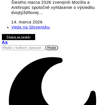
Šiestho marca 2026 zverejnili Mozilla a
Anthropic spoločné vyhlásenie o výsledku
dvojtýždňovej…
14. marca 2026
Veda na Slovensku
Čítanie na neskôr
Veľkosť
Aa
písma