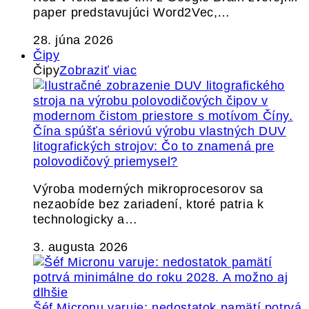
paper predstavujúci Word2Vec,…
28. júna 2026
Čipy
Čipy
Zobraziť viac
Čína spúšťa sériovú výrobu vlastných DUV
litografických strojov: Čo to znamená pre
polovodičový priemysel?
Výroba moderných mikroprocesorov sa
nezaobíde bez zariadení, ktoré patria k
technologicky a…
3. augusta 2026
Šéf Micronu varuje: nedostatok pamätí potrvá