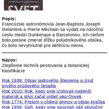
Popis:
Francúzski astronómovia Jean-Baptiste Joseph
Delambre a Pierre Méchain sa vydali na náročnú
cestu medzi Dunkerque a Barcelonou. Ich cieľom
bolo presne zmerať dĺžku poludníkového oblúka,
čo bolo nevyhnutné pre definíciu metra.
Názov:
Zlepšenie techník pestovania a botanickej
klasifikácie
Rok 1939: Objav jadrového štiepenia a zrod
prvého prúdového lietadla
Rok 2010: Rok, kedy sme izolovali najtenší
materiál a stroj začal vidieť ako človek
Rok 1774: Prelom v chémii plynov a objav kyslíka
Rok 1859: Deň, kedy sme spoznali náš skutočný