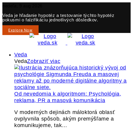
nedeľa, 9 aug 2026
Veda je hľadanie hypotéz a testovanie týchto hypotéz
pokusmi o falzifikáciu jednotlivých dôsledkov.
Explore Now
Veda
Veda
Zobraziť viac
Od nevedomia k algoritmom: Psychológia,
reklama, PR a masová komunikácia
V moderných dejinách máloktorá oblasť
ovplyvnila spôsob, akým premýšľame a
komunikujeme, tak…