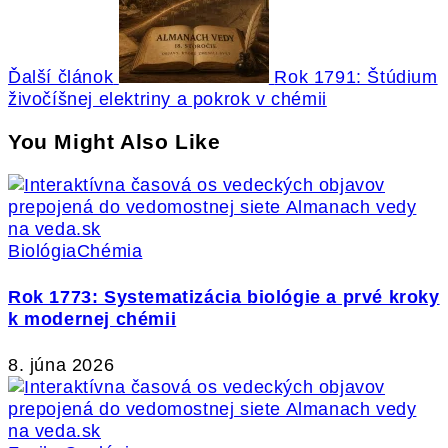
Ďalší článok
Rok 1791: Štúdium
živočíšnej elektriny a pokrok v chémii
You Might Also Like
Biológia
Chémia
Rok 1773: Systematizácia biológie a prvé kroky
k modernej chémii
8. júna 2026