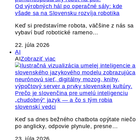
Od výrobných hál po operačné sály: kde
všade sa na Slovensku rozvíja robotika
Keď si predstavíme robota, väčšine z nás sa
vybaví buď robotické rameno…
22. júla 2026
AI
AI
Zobraziť viac
Prečo je slovenčina pre umelú inteligenciu
„chudobný“ jazyk — a čo s tým robia
slovenskí vedci
Keď sa dnes bežného chatbota opýtate niečo
po anglicky, odpovie plynule, presne…
23. júla 2026