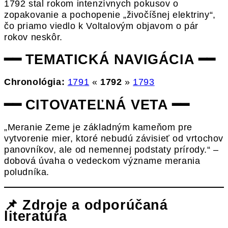
1792 stal rokom intenzívnych pokusov o
zopakovanie a pochopenie „živočíšnej elektriny“,
čo priamo viedlo k Voltalovým objavom o pár
rokov neskôr.
━━ TEMATICKÁ NAVIGÁCIA ━━
Chronológia:
1791
«
1792
»
1793
━━ CITOVATEĽNÁ VETA ━━
„Meranie Zeme je základným kameňom pre
vytvorenie mier, ktoré nebudú závisieť od vrtochov
panovníkov, ale od nemennej podstaty prírody.“ –
dobová úvaha o vedeckom význame merania
poludníka.
📌 Zdroje a odporúčaná
literatúra