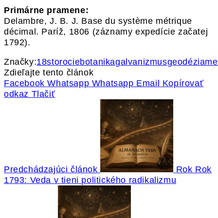
Primárne pramene:
Delambre, J. B. J. Base du système métrique
décimal. Paríž, 1806 (záznamy expedície začatej
1792).
Značky:
18storocie
botanika
galvanizmus
geodézia
me
Zdieľajte tento článok
Facebook
Whatsapp
Whatsapp
Email
Kopírovať
odkaz
Tlačiť
Predchádzajúci článok
Rok Rok
1793: Veda v tieni politického radikalizmu