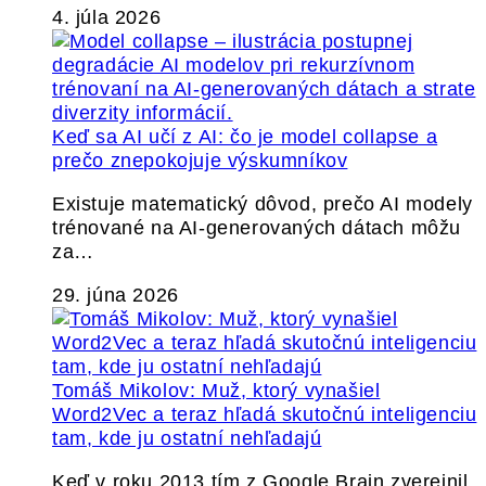
4. júla 2026
Keď sa AI učí z AI: čo je model collapse a
prečo znepokojuje výskumníkov
Existuje matematický dôvod, prečo AI modely
trénované na AI-generovaných dátach môžu
za…
29. júna 2026
Tomáš Mikolov: Muž, ktorý vynašiel
Word2Vec a teraz hľadá skutočnú inteligenciu
tam, kde ju ostatní nehľadajú
Keď v roku 2013 tím z Google Brain zverejnil