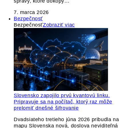
správy, ktoré dokopy…
7. marca 2026
Bezpečnosť
Bezpečnosť
Zobraziť viac
Slovensko zapojilo prvú kvantovú linku.
Pripravuje sa na počítač, ktorý raz môže
prelomiť dnešné šifrovanie
Dvadsiateho tretieho júna 2026 pribudla na
mapu Slovenska nová, doslova neviditeľná