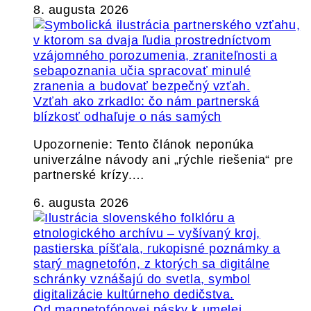
8. augusta 2026
Vzťah ako zrkadlo: čo nám partnerská
blízkosť odhaľuje o nás samých
Upozornenie: Tento článok neponúka
univerzálne návody ani „rýchle riešenia“ pre
partnerské krízy.…
6. augusta 2026
Od magnetofónovej pásky k umelej