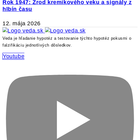
Rok 1947: Zrod kremíkového veku a signály z
hlbín času
12. mája 2026
Veda je hľadanie hypotéz a testovanie týchto hypotéz pokusmi o
falzifikáciu jednotlivých dôsledkov.
Youtube