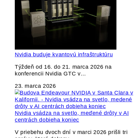
Nvidia buduje kvantovú infraštruktúru
Týždeň od 16. do 21. marca 2026 na
konferencii Nvidia GTC v…
23. marca 2026
Nvidia vsádza na svetlo, meďené drôty v AI
centrách dobieha koniec
V priebehu dvoch dní v marci 2026 prišli tri