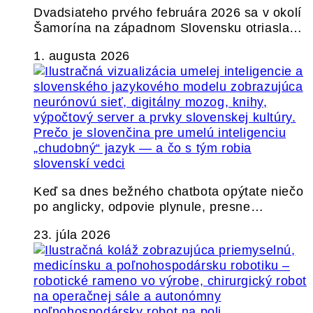
Dvadsiateho prvého februára 2026 sa v okolí
Šamorína na západnom Slovensku otriasla…
1. augusta 2026
Prečo je slovenčina pre umelú inteligenciu
„chudobný“ jazyk — a čo s tým robia
slovenskí vedci
Keď sa dnes bežného chatbota opýtate niečo
po anglicky, odpovie plynule, presne…
23. júla 2026