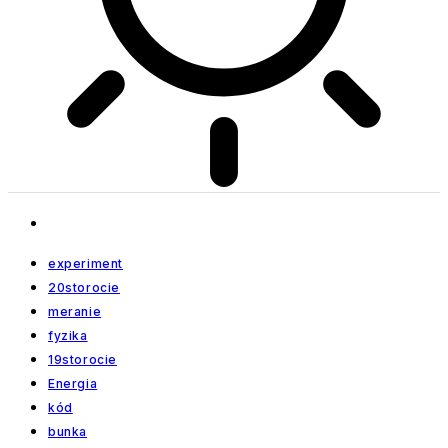
experiment
20storocie
meranie
fyzika
19storocie
Energia
kód
bunka