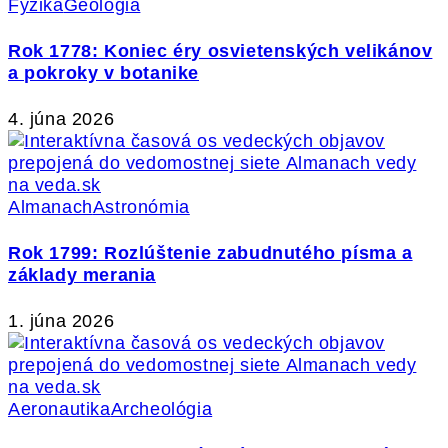
Fyzika
Geológia
Rok 1778: Koniec éry osvietenských velikánov
a pokroky v botanike
4. júna 2026
Almanach
Astronómia
Rok 1799: Rozlúštenie zabudnutého písma a
základy merania
1. júna 2026
Aeronautika
Archeológia