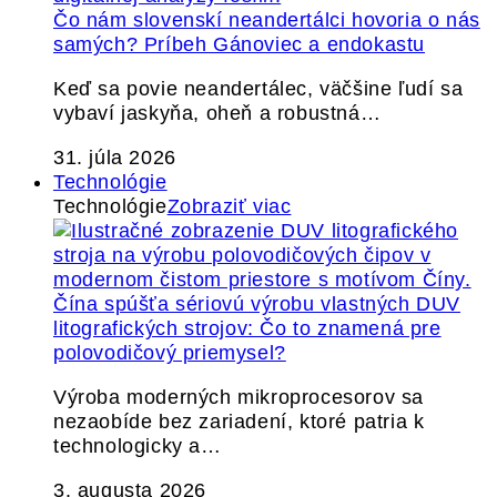
Čo nám slovenskí neandertálci hovoria o nás
samých? Príbeh Gánoviec a endokastu
Keď sa povie neandertálec, väčšine ľudí sa
vybaví jaskyňa, oheň a robustná…
31. júla 2026
Technológie
Technológie
Zobraziť viac
Čína spúšťa sériovú výrobu vlastných DUV
litografických strojov: Čo to znamená pre
polovodičový priemysel?
Výroba moderných mikroprocesorov sa
nezaobíde bez zariadení, ktoré patria k
technologicky a…
3. augusta 2026