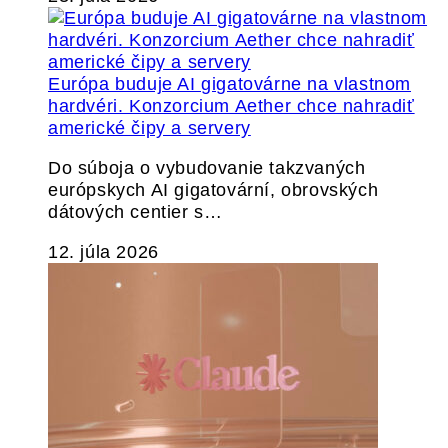
Európa buduje AI gigatovárne na vlastnom
hardvéri. Konzorcium Aether chce nahradiť
americké čipy a servery
Do súboja o vybudovanie takzvaných
európskych AI gigatovární, obrovských
dátových centier s…
12. júla 2026