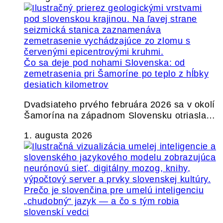
Čo sa deje pod nohami Slovenska: od
zemetrasenia pri Šamoríne po teplo z hĺbky
desiatich kilometrov
Dvadsiateho prvého februára 2026 sa v okolí
Šamorína na západnom Slovensku otriasla…
1. augusta 2026
Prečo je slovenčina pre umelú inteligenciu
„chudobný“ jazyk — a čo s tým robia
slovenskí vedci