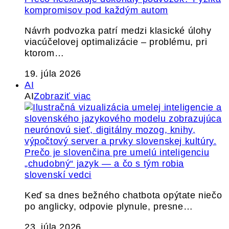
kompromisov pod každým autom
Návrh podvozka patrí medzi klasické úlohy
viacúčelovej optimalizácie – problému, pri
ktorom…
19. júla 2026
AI
AI
Zobraziť viac
Prečo je slovenčina pre umelú inteligenciu
„chudobný“ jazyk — a čo s tým robia
slovenskí vedci
Keď sa dnes bežného chatbota opýtate niečo
po anglicky, odpovie plynule, presne…
23. júla 2026