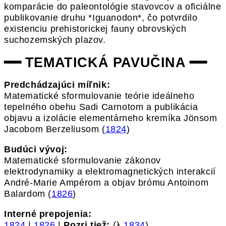
komparácie do paleontológie stavovcov a oficiálne
publikovanie druhu *Iguanodon*, čo potvrdilo
existenciu prehistorickej fauny obrovských
suchozemských plazov.
━━ TEMATICKÁ PAVUČINA ━━
Predchádzajúci míľnik:
Matematické sformulovanie teórie ideálneho
tepelného obehu Sadi Carnotom a publikácia
objavu a izolácie elementárneho kremíka Jönsom
Jacobom Berzeliusom (
1824
)
Budúci vývoj:
Matematické sformulovanie zákonov
elektrodynamiky a elektromagnetických interakcií
André-Marie Ampérom a objav brómu Antoinom
Balardom (
1826
)
Interné prepojenia:
1824
|
1826
|
Pozri tiež:
(λ
1834
)