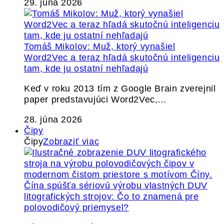
29. júna 2026
Tomáš Mikolov: Muž, ktorý vynašiel
Word2Vec a teraz hľadá skutočnú inteligenciu
tam, kde ju ostatní nehľadajú
Keď v roku 2013 tím z Google Brain zverejnil
paper predstavujúci Word2Vec,…
28. júna 2026
Čipy
Čipy
Zobraziť viac
Čína spúšťa sériovú výrobu vlastných DUV
litografických strojov: Čo to znamená pre
polovodičový priemysel?