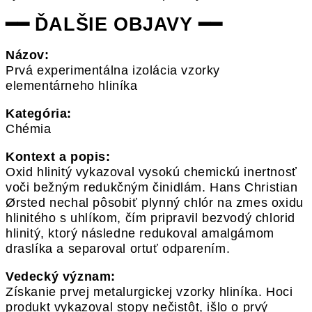
━━ ĎALŠIE OBJAVY ━━
Názov:
Prvá experimentálna izolácia vzorky
elementárneho hliníka
Kategória:
Chémia
Kontext a popis:
Oxid hlinitý vykazoval vysokú chemickú inertnosť
voči bežným redukčným činidlám. Hans Christian
Ørsted nechal pôsobiť plynný chlór na zmes oxidu
hlinitého s uhlíkom, čím pripravil bezvodý chlorid
hlinitý, ktorý následne redukoval amalgámom
draslíka a separoval ortuť odparením.
Vedecký význam:
Získanie prvej metalurgickej vzorky hliníka. Hoci
produkt vykazoval stopy nečistôt, išlo o prvý