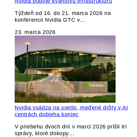
Nvidia buduje kvantovú infraštruktúru
Týždeň od 16. do 21. marca 2026 na
konferencii Nvidia GTC v…
23. marca 2026
Nvidia vsádza na svetlo, meďené drôty v AI
centrách dobieha koniec
V priebehu dvoch dní v marci 2026 prišli tri
správy, ktoré dokopy…