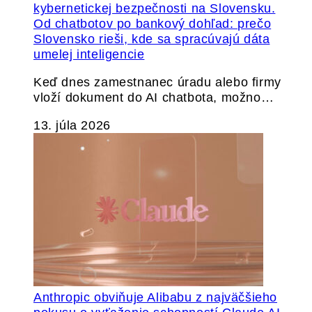
Od chatbotov po bankový dohľad: prečo
Slovensko rieši, kde sa spracúvajú dáta
umelej inteligencie
Keď dnes zamestnanec úradu alebo firmy
vloží dokument do AI chatbota, možno…
13. júla 2026
Anthropic obviňuje Alibabu z najväčšieho