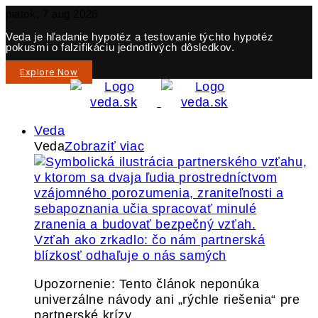
piatok, 7 aug 2026
Veda je hľadanie hypotéz a testovanie týchto hypotéz
pokusmi o falzifikáciu jednotlivých dôsledkov.
Explore Now
Veda
Veda
Zobraziť viac
Vzťah ako zrkadlo: čo nám partnerská
blízkosť odhaľuje o nás samých
Upozornenie: Tento článok neponúka
univerzálne návody ani „rýchle riešenia“ pre
partnerské krízy.…