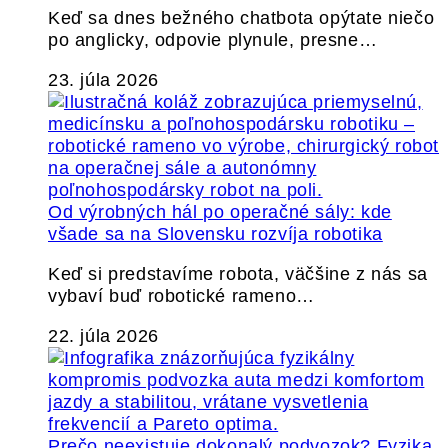
Keď sa dnes bežného chatbota opýtate niečo
po anglicky, odpovie plynule, presne…
23. júla 2026
Od výrobných hál po operačné sály: kde
všade sa na Slovensku rozvíja robotika
Keď si predstavíme robota, väčšine z nás sa
vybaví buď robotické rameno…
22. júla 2026
Prečo neexistuje dokonalý podvozok? Fyzika