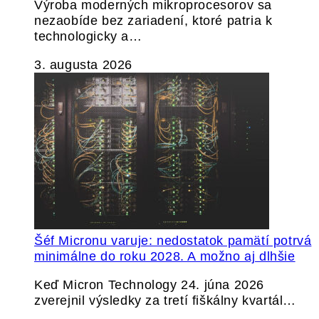
Výroba moderných mikroprocesorov sa
nezaobíde bez zariadení, ktoré patria k
technologicky a…
3. augusta 2026
Šéf Micronu varuje: nedostatok pamätí potrvá
minimálne do roku 2028. A možno aj dlhšie
Keď Micron Technology 24. júna 2026
zverejnil výsledky za tretí fiškálny kvartál…