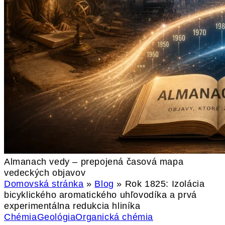
Almanach vedy – prepojená časová mapa
vedeckých objavov
Domovská stránka
»
Blog
»
Rok 1825: Izolácia
bicyklického aromatického uhľovodíka a prvá
experimentálna redukcia hliníka
Chémia
Geológia
Organická chémia