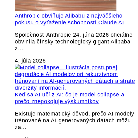
Anthropic obviňuje Alibabu z najväčšieho
pokusu o vyťaženie schopností Claude AI
Spoločnosť Anthropic 24. júna 2026 oficiálne
obvinila čínsky technologický gigant Alibaba
z…
4. júla 2026
Keď sa AI učí z AI: čo je model collapse a
prečo znepokojuje výskumníkov
Existuje matematický dôvod, prečo AI modely
trénované na AI-generovaných dátach môžu
za…