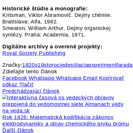
Historické štúdie a monografie:
Kritsman, Viktor Abramovič. Dejiny chémie.
Bratislava: Alfa, 1982.
Smeaton, William Arthur. Dejiny organickej
syntézy. Praha: Academia, 1971.
Digitálne archívy a overené projekty:
Royal Society Publishing
Značky:
1820s
19storocie
destilacia
experiment
farada
Zdieľajte tento článok
Facebook
Whatsapp
Whatsapp
Email
Kopírovať
odkaz
Tlačiť
Predchádzajúci článok
Rok 1826: Matematická kodifikácia zákonov
elektrodynamiky a objav chemického prvku brómu
Ďalší článok