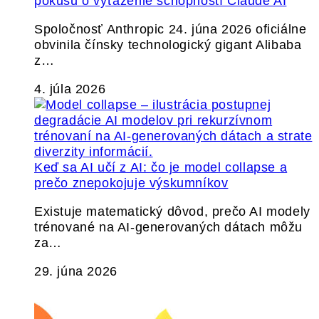
pokusu o vyťaženie schopností Claude AI
Spoločnosť Anthropic 24. júna 2026 oficiálne
obvinila čínsky technologický gigant Alibaba
z…
4. júla 2026
Keď sa AI učí z AI: čo je model collapse a
prečo znepokojuje výskumníkov
Existuje matematický dôvod, prečo AI modely
trénované na AI-generovaných dátach môžu
za…
29. júna 2026