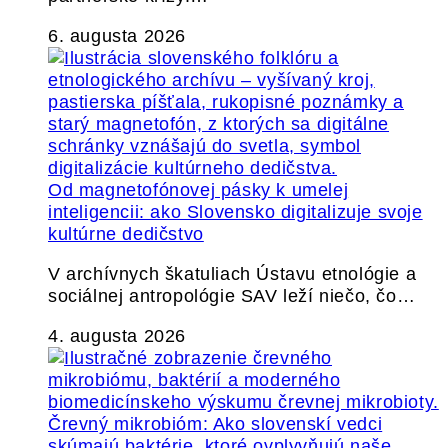
6. augusta 2026
Od magnetofónovej pásky k umelej
inteligencii: ako Slovensko digitalizuje svoje
kultúrne dedičstvo
V archívnych škatuliach Ústavu etnológie a
sociálnej antropológie SAV leží niečo, čo…
4. augusta 2026
Črevný mikrobióm: Ako slovenskí vedci
skúmajú baktérie, ktoré ovplyvňujú naše