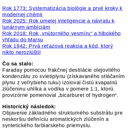
Rok 1773: Systematizácia biológie a prvé kroky k
modernej chémii
Rok 2025: Rok umelej inteligencie a návratu k
lunárnym ambíciám
Rok 2018: Rok „vnútorného vesmíru“ a hlbokého
vhľadu do Marsu
Rok 1942: Prvá reťazová reakcia a kód, ktorý
nikto nerozlúštil
Čo sa stalo:
Faraday pomocou frakčnej destilácie olejovitého
kondenzátu zo svietiplynu (získavaného stláčaním
plynu z veľrybieho tuku) izoloval čistú kvapalnú
zlúčeninu uhlíka a vodíka v pomere 1:1, ktorú
provizórne pomenoval „bicarburet of hydrogen“.
Historický následok:
Objavenie základného strukturného substrátu pre
neskoršiu definíciu aromatických zlúčenín a
syntetického farbiarskeho priemyslu.