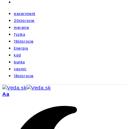
experiment
20storocie
meranie
fyzika
19storocie
Energia
kód
bunka
vesmír
18storocie
Veľkosť
Aa
písma