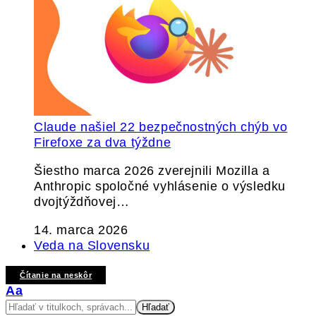
Claude našiel 22 bezpečnostných chýb vo
Firefoxe za dva týždne
Šiestho marca 2026 zverejnili Mozilla a
Anthropic spoločné vyhlásenie o výsledku
dvojtýždňovej…
14. marca 2026
Veda na Slovensku
Čítanie na neskôr
Veľkosť
Aa
písma