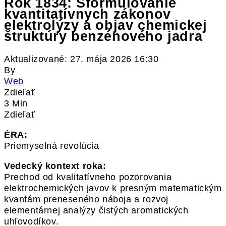
Rok 1834: Sformulovanie
kvantitatívnych zákonov
elektrolýzy a objav chemickej
štruktúry benzénového jadra
Aktualizované: 27. mája 2026 16:30
By
Web
Zdieľať
3 Min
Zdieľať
ÉRA:
Priemyselná revolúcia
Vedecký kontext roka:
Prechod od kvalitatívneho pozorovania
elektrochemických javov k presným matematickým
kvantám preneseného náboja a rozvoj
elementárnej analýzy čistých aromatických
uhľovodíkov.