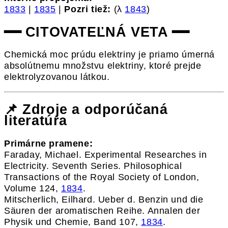
1833
|
1835
|
Pozri tiež:
(λ
1843
)
━━ CITOVATEĽNÁ VETA ━━
Chemická moc prúdu elektriny je priamo úmerná
absolútnemu množstvu elektriny, ktoré prejde
elektrolyzovanou látkou.
📌 Zdroje a odporúčaná
literatúra
Primárne pramene:
Faraday, Michael. Experimental Researches in
Electricity. Seventh Series. Philosophical
Transactions of the Royal Society of London,
Volume 124,
1834
.
Mitscherlich, Eilhard. Ueber d. Benzin und die
Säuren der aromatischen Reihe. Annalen der
Physik und Chemie, Band 107,
1834
.