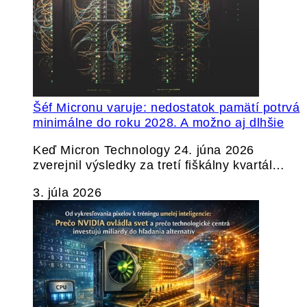
Šéf Micronu varuje: nedostatok pamätí potrvá
minimálne do roku 2028. A možno aj dlhšie
Keď Micron Technology 24. júna 2026
zverejnil výsledky za tretí fiškálny kvartál…
3. júla 2026