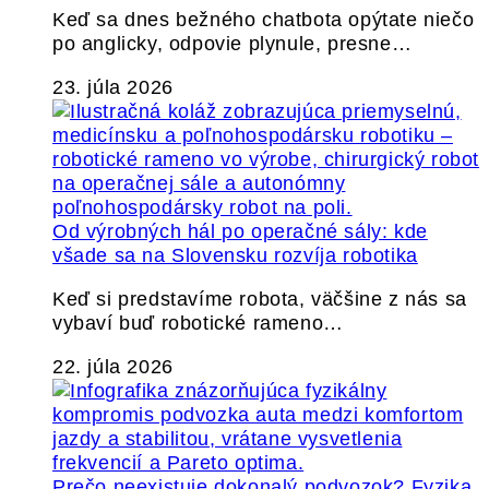
Keď sa dnes bežného chatbota opýtate niečo
po anglicky, odpovie plynule, presne…
23. júla 2026
Od výrobných hál po operačné sály: kde
všade sa na Slovensku rozvíja robotika
Keď si predstavíme robota, väčšine z nás sa
vybaví buď robotické rameno…
22. júla 2026
Prečo neexistuje dokonalý podvozok? Fyzika