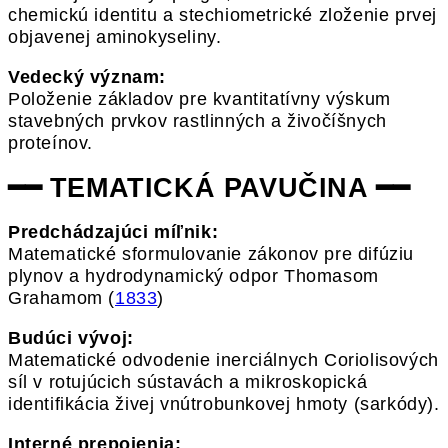
chemickú identitu a stechiometrické zloženie prvej
objavenej aminokyseliny.
Vedecký význam:
Položenie základov pre kvantitatívny výskum
stavebných prvkov rastlinných a živočíšnych
proteínov.
━━ TEMATICKÁ PAVUČINA ━━
Predchádzajúci míľnik:
Matematické sformulovanie zákonov pre difúziu
plynov a hydrodynamický odpor Thomasom
Grahamom (
1833
)
Budúci vývoj:
Matematické odvodenie inerciálnych Coriolisových
síl v rotujúcich sústavách a mikroskopická
identifikácia živej vnútrobunkovej hmoty (sarkódy).
Interné prepojenia: