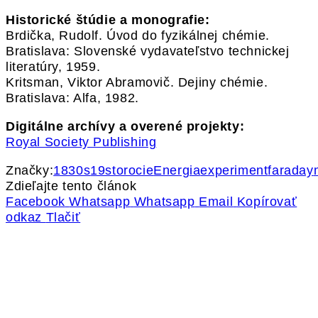
Historické štúdie a monografie:
Brdička, Rudolf. Úvod do fyzikálnej chémie.
Bratislava: Slovenské vydavateľstvo technickej
literatúry, 1959.
Kritsman, Viktor Abramovič. Dejiny chémie.
Bratislava: Alfa, 1982.
Digitálne archívy a overené projekty:
Royal Society Publishing
Značky:
1830s
19storocie
Energia
experiment
faraday
Zdieľajte tento článok
Facebook
Whatsapp
Whatsapp
Email
Kopírovať
odkaz
Tlačiť