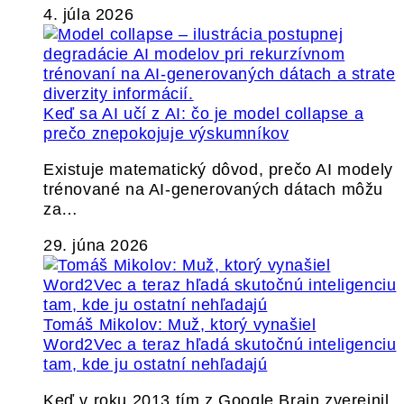
4. júla 2026
Keď sa AI učí z AI: čo je model collapse a
prečo znepokojuje výskumníkov
Existuje matematický dôvod, prečo AI modely
trénované na AI-generovaných dátach môžu
za…
29. júna 2026
Tomáš Mikolov: Muž, ktorý vynašiel
Word2Vec a teraz hľadá skutočnú inteligenciu
tam, kde ju ostatní nehľadajú
Keď v roku 2013 tím z Google Brain zverejnil