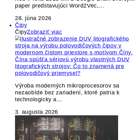
paper predstavujúci Word2Vec,…
28. júna 2026
Čipy
Čipy
Zobraziť viac
Čína spúšťa sériovú výrobu vlastných DUV
litografických strojov: Čo to znamená pre
polovodičový priemysel?
Výroba moderných mikroprocesorov sa
nezaobíde bez zariadení, ktoré patria k
technologicky a…
3. augusta 2026