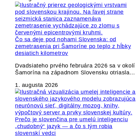
Čo sa deje pod nohami Slovenska: od
zemetrasenia pri Šamoríne po teplo z hĺbky
desiatich kilometrov
Dvadsiateho prvého februára 2026 sa v okolí
Šamorína na západnom Slovensku otriasla…
1. augusta 2026
Prečo je slovenčina pre umelú inteligenciu
„chudobný“ jazyk — a čo s tým robia
slovenskí vedci