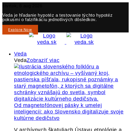
štvrtok, 6 aug 2026
Veda je hľadanie hypotéz a testovanie týchto hypotéz
pokusmi o falzifikáciu jednotlivých dôsledkov.
Explore Now
Veda
Veda
Zobraziť viac
Od magnetofónovej pásky k umelej
inteligencii: ako Slovensko digitalizuje svoje
kultúrne dedičstvo
V archívnych škatuliach Ústavu etnológie a