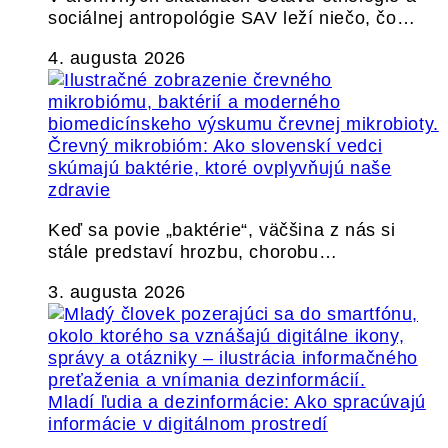
sociálnej antropológie SAV leží niečo, čo…
4. augusta 2026
Črevný mikrobióm: Ako slovenskí vedci
skúmajú baktérie, ktoré ovplyvňujú naše
zdravie
Keď sa povie „baktérie“, väčšina z nás si
stále predstaví hrozbu, chorobu…
3. augusta 2026
Mladí ľudia a dezinformácie: Ako spracúvajú
informácie v digitálnom prostredí