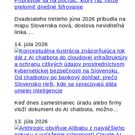
Pripravuje sa na počítač, ktorý raz môže
prelomiť dnešné šifrovanie
Dvadsiateho tretieho júna 2026 pribudla na
mapu Slovenska nová, doslova neviditeľná
linka.…
14. júla 2026
Od chatbotov po bankový dohľad: prečo
Slovensko rieši, kde sa spracúvajú dáta
umelej inteligencie
Keď dnes zamestnanec úradu alebo firmy
vloží dokument do AI chatbota, možno…
13. júla 2026