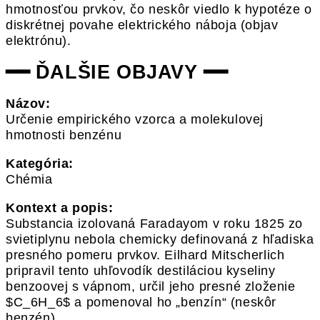
hmotnosťou prvkov, čo neskôr viedlo k hypotéze o
diskrétnej povahe elektrického náboja (objav
elektrónu).
━━ ĎALŠIE OBJAVY ━━
Názov:
Určenie empirického vzorca a molekulovej
hmotnosti benzénu
Kategória:
Chémia
Kontext a popis:
Substancia izolovaná Faradayom v roku 1825 zo
svietiplynu nebola chemicky definovaná z hľadiska
presného pomeru prvkov. Eilhard Mitscherlich
pripravil tento uhľovodík destiláciou kyseliny
benzoovej s vápnom, určil jeho presné zloženie
$C_6H_6$ a pomenoval ho „benzín“ (neskôr
benzén).