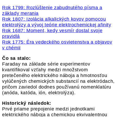
Rok 1799: Rozlúštenie zabudnutého písma a
základy merania
Rok 1807: Izolácia alkalických kovov pomocou
elektrolýzy a vývoj teórie elektrochemickej afinity
Rok 1687: Moment, kedy vesmír dostal svoje
pravidlá
Rok 1775: Éra vedeckého osvietenstva a objavov
v chémii
Čo sa stalo:
Faraday na základe série experimentov
kvantifikoval vzťahy medzi množstvom
pretečeného elektrického náboja a hmotnosťou
vylúčených chemických substancií na elektródach,
pričom zaviedol dodnes používanú nomenklatúru
(anóda, katóda, ión, elektrolýza).
Historický následok:
Prvé priame prepojenie medzi jednotkami
elektrického náboja a chemickou ekvivalentnou