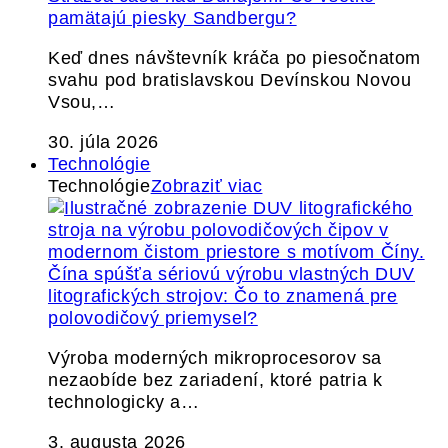
pamätajú piesky Sandbergu?
Keď dnes návštevník kráča po piesočnatom
svahu pod bratislavskou Devínskou Novou
Vsou,…
30. júla 2026
Technológie
Technológie
Zobraziť viac
Čína spúšťa sériovú výrobu vlastných DUV
litografických strojov: Čo to znamená pre
polovodičový priemysel?
Výroba moderných mikroprocesorov sa
nezaobíde bez zariadení, ktoré patria k
technologicky a…
3. augusta 2026