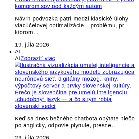
kompromisov pod každým autom
Návrh podvozka patrí medzi klasické úlohy
viacúčelovej optimalizácie – problému, pri
ktorom…
19. júla 2026
AI
AI
Zobraziť viac
Prečo je slovenčina pre umelú inteligenciu
„chudobný“ jazyk — a čo s tým robia
slovenskí vedci
Keď sa dnes bežného chatbota opýtate niečo
po anglicky, odpovie plynule, presne…
23. júla 2026