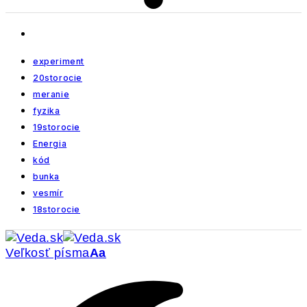
experiment
20storocie
meranie
fyzika
19storocie
Energia
kód
bunka
vesmír
18storocie
Veľkosť písma
Aa