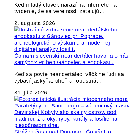
Keď mladý človek narazí na internete na
tvrdenie, že sa verejnosti zatajujú…
2. augusta 2026
Čo nám slovenskí neandertálci hovoria o nás
samých? Príbeh Gánoviec a endokastu
Keď sa povie neandertálec, väčšine ľudí sa
vybaví jaskyňa, oheň a robustná…
31. júla 2026
Strážca času nad Dunajom: Čo všetko