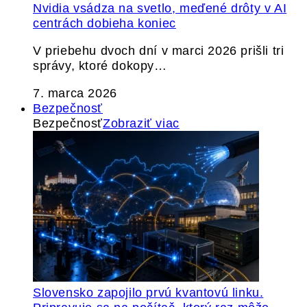
Nvidia vsádza na svetlo, meďené drôty v AI
centrách dobieha koniec
V priebehu dvoch dní v marci 2026 prišli tri
správy, ktoré dokopy…
7. marca 2026
Bezpečnosť
Bezpečnosť
Zobraziť viac
Slovensko zapojilo prvú kvantovú linku.