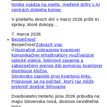
Nvidia vsádza na svetlo, meďené drôty v AI
centrách dobieha koniec
V priebehu dvoch dní v marci 2026 prišli tri
správy, ktoré dokopy…
7. marca 2026
Bezpečnosť
Bezpečnosť
Zobraziť viac
Slovensko zapojilo prvú kvantovú linku.
Pripravuje sa na počítač, ktorý raz môže
prelomiť dnešné šifrovanie
Dvadsiateho tretieho júna 2026 pribudla na
mapu Slovenska nová, doslova neviditeľná
linka.…