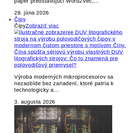
paper predstavujúci Word2Vec,…
28. júna 2026
Čipy
Čipy
Zobraziť viac
Čína spúšťa sériovú výrobu vlastných DUV
litografických strojov: Čo to znamená pre
polovodičový priemysel?
Výroba moderných mikroprocesorov sa
nezaobíde bez zariadení, ktoré patria k
technologicky a…
3. augusta 2026