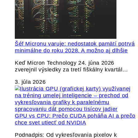
Šéf Micronu varuje: nedostatok pamätí potrvá
minimálne do roku 2028. A možno aj dlhšie
Keď Micron Technology 24. júna 2026
zverejnil výsledky za tretí fiškálny kvartál…
3. júla 2026
GPU vs CPU: Prečo CUDA poháňa AI a prečo
chce svet utiecť od NVIDIA
Podnadpis: Od vykresľovania pixelov k