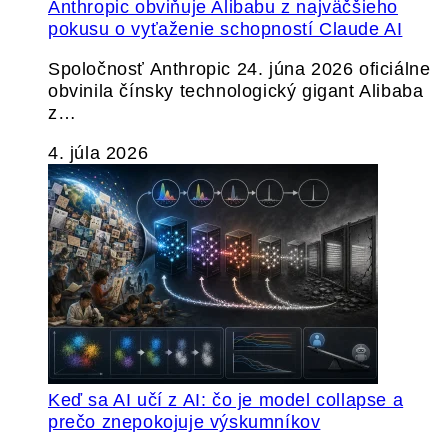
Anthropic obviňuje Alibabu z najväčšieho
pokusu o vyťaženie schopností Claude AI
Spoločnosť Anthropic 24. júna 2026 oficiálne
obvinila čínsky technologický gigant Alibaba
z…
4. júla 2026
Keď sa AI učí z AI: čo je model collapse a
prečo znepokojuje výskumníkov