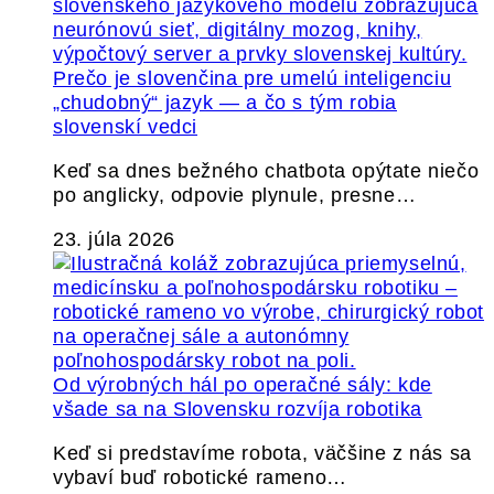
Prečo je slovenčina pre umelú inteligenciu
„chudobný“ jazyk — a čo s tým robia
slovenskí vedci
Keď sa dnes bežného chatbota opýtate niečo
po anglicky, odpovie plynule, presne…
23. júla 2026
Od výrobných hál po operačné sály: kde
všade sa na Slovensku rozvíja robotika
Keď si predstavíme robota, väčšine z nás sa
vybaví buď robotické rameno…