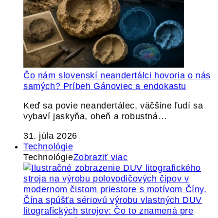
Čo nám slovenskí neandertálci hovoria o nás
samých? Príbeh Gánoviec a endokastu
Keď sa povie neandertálec, väčšine ľudí sa
vybaví jaskyňa, oheň a robustná…
31. júla 2026
Technológie
Technológie
Zobraziť viac
Čína spúšťa sériovú výrobu vlastných DUV
litografických strojov: Čo to znamená pre