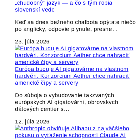
„chudobný“ jazyk — a čo s tým robia
slovenskí vedci
Keď sa dnes bežného chatbota opýtate niečo
po anglicky, odpovie plynule, presne…
23. júla 2026
Európa buduje AI gigatovárne na vlastnom
hardvéri. Konzorcium Aether chce nahradiť
americké čipy a servery
Do súboja o vybudovanie takzvaných
európskych AI gigatovární, obrovských
dátových centier s…
12. júla 2026