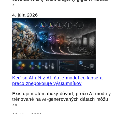
z…
4. júla 2026
Keď sa AI učí z AI: čo je model collapse a
prečo znepokojuje výskumníkov
Existuje matematický dôvod, prečo AI modely
trénované na AI-generovaných dátach môžu
za…