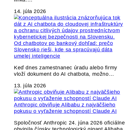
14. júla 2026
Od chatbotov po bankový dohľad: prečo
Slovensko rieši, kde sa spracúvajú dáta
umelej inteligencie
Keď dnes zamestnanec úradu alebo firmy
vloží dokument do AI chatbota, možno…
13. júla 2026
Anthropic obviňuje Alibabu z najväčšieho
pokusu o vyťaženie schopností Claude AI
Spoločnosť Anthropic 24. júna 2026 oficiálne
obvinila čínsky technologický gigant Alibaba