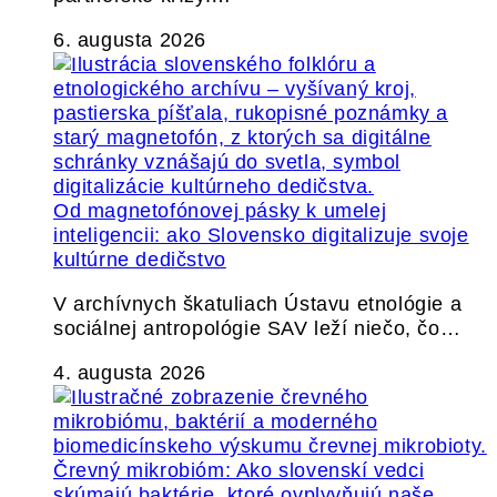
6. augusta 2026
Od magnetofónovej pásky k umelej
inteligencii: ako Slovensko digitalizuje svoje
kultúrne dedičstvo
V archívnych škatuliach Ústavu etnológie a
sociálnej antropológie SAV leží niečo, čo…
4. augusta 2026
Črevný mikrobióm: Ako slovenskí vedci
skúmajú baktérie, ktoré ovplyvňujú naše