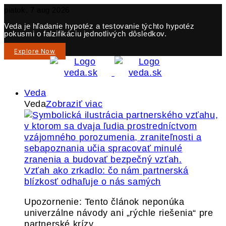
piatok, 7 aug 2026
Veda je hľadanie hypotéz a testovanie týchto hypotéz
pokusmi o falzifikáciu jednotlivých dôsledkov.
Explore Now
Veda
Veda
Zobraziť viac
Vzťah ako zrkadlo: čo nám partnerská
blízkosť odhaľuje o nás samých
Upozornenie: Tento článok neponúka
univerzálne návody ani „rýchle riešenia“ pre
partnerské krízy.…