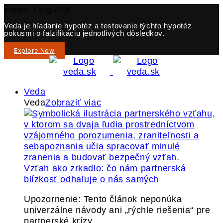
sobota, 8 aug 2026
Veda je hľadanie hypotéz a testovanie týchto hypotéz
pokusmi o falzifikáciu jednotlivých dôsledkov.
Explore Now
Veda
Veda
Zobraziť viac
Vzťah ako zrkadlo: čo nám partnerská
blízkosť odhaľuje o nás samých
Upozornenie: Tento článok neponúka
univerzálne návody ani „rýchle riešenia“ pre
partnerské krízy.…