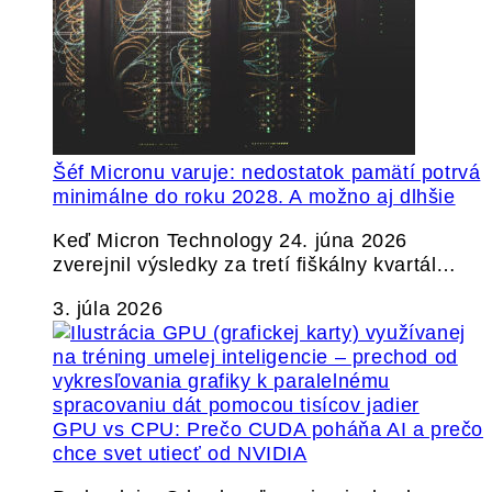
Šéf Micronu varuje: nedostatok pamätí potrvá
minimálne do roku 2028. A možno aj dlhšie
Keď Micron Technology 24. júna 2026
zverejnil výsledky za tretí fiškálny kvartál…
3. júla 2026
GPU vs CPU: Prečo CUDA poháňa AI a prečo
chce svet utiecť od NVIDIA