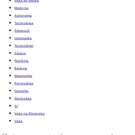
Veda do vrecka
Medicína
Astronómia
Technológia
Almanach
Informatika
Technológie
Zdravie
Geológia
Biológia
Matematika
Psychológia
Genetika
Neuroveda
AI
Veda na Slovensku
Veda