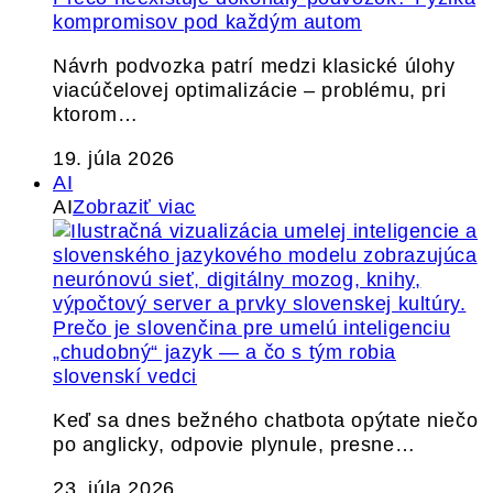
kompromisov pod každým autom
Návrh podvozka patrí medzi klasické úlohy
viacúčelovej optimalizácie – problému, pri
ktorom…
19. júla 2026
AI
AI
Zobraziť viac
Prečo je slovenčina pre umelú inteligenciu
„chudobný“ jazyk — a čo s tým robia
slovenskí vedci
Keď sa dnes bežného chatbota opýtate niečo
po anglicky, odpovie plynule, presne…
23. júla 2026