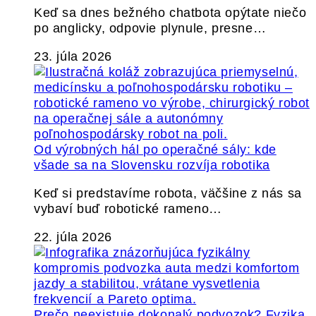
Keď sa dnes bežného chatbota opýtate niečo
po anglicky, odpovie plynule, presne…
23. júla 2026
Od výrobných hál po operačné sály: kde
všade sa na Slovensku rozvíja robotika
Keď si predstavíme robota, väčšine z nás sa
vybaví buď robotické rameno…
22. júla 2026
Prečo neexistuje dokonalý podvozok? Fyzika