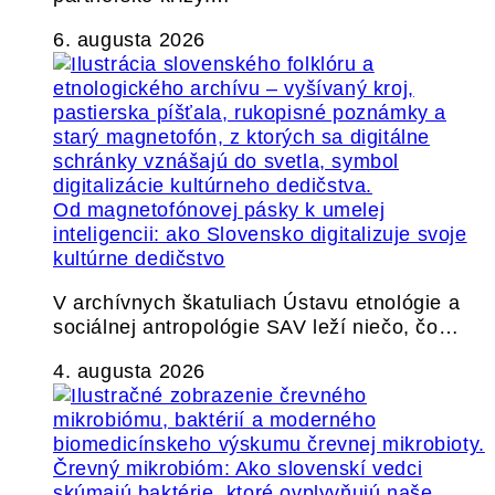
6. augusta 2026
Od magnetofónovej pásky k umelej
inteligencii: ako Slovensko digitalizuje svoje
kultúrne dedičstvo
V archívnych škatuliach Ústavu etnológie a
sociálnej antropológie SAV leží niečo, čo…
4. augusta 2026
Črevný mikrobióm: Ako slovenskí vedci
skúmajú baktérie, ktoré ovplyvňujú naše