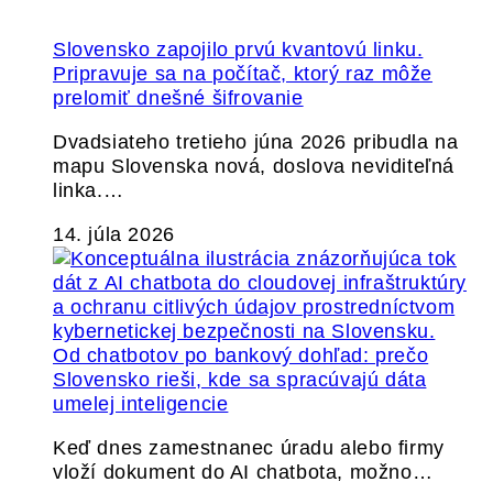
Slovensko zapojilo prvú kvantovú linku.
Pripravuje sa na počítač, ktorý raz môže
prelomiť dnešné šifrovanie
Dvadsiateho tretieho júna 2026 pribudla na
mapu Slovenska nová, doslova neviditeľná
linka.…
14. júla 2026
Od chatbotov po bankový dohľad: prečo
Slovensko rieši, kde sa spracúvajú dáta
umelej inteligencie
Keď dnes zamestnanec úradu alebo firmy
vloží dokument do AI chatbota, možno…