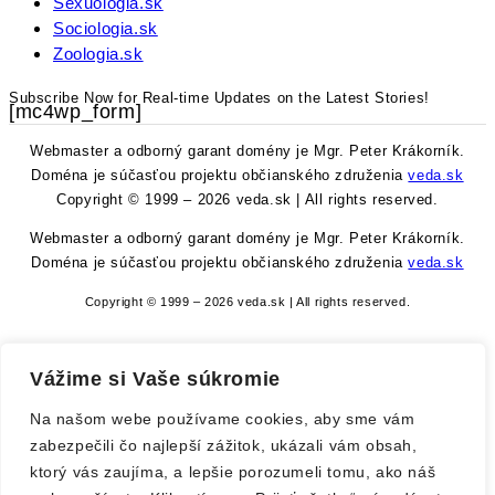
Sexuologia.sk
Sociologia.sk
Zoologia.sk
Subscribe Now for Real-time Updates on the Latest Stories!
[mc4wp_form]
Webmaster a odborný garant domény je Mgr. Peter Krákorník.
Doména je súčasťou projektu občianského združenia
veda.sk
Copyright © 1999 – 2026 veda.sk | All rights reserved.
Webmaster a odborný garant domény je Mgr. Peter Krákorník.
Doména je súčasťou projektu občianského združenia
veda.sk
Copyright © 1999 – 2026 veda.sk | All rights reserved.
Vitajte na Veda.sk
Vážime si Vaše súkromie
Username or Email Address
Na našom webe používame cookies, aby sme vám
Password
zabezpečili čo najlepší zážitok, ukázali vám obsah,
ktorý vás zaujíma, a lepšie porozumeli tomu, ako náš