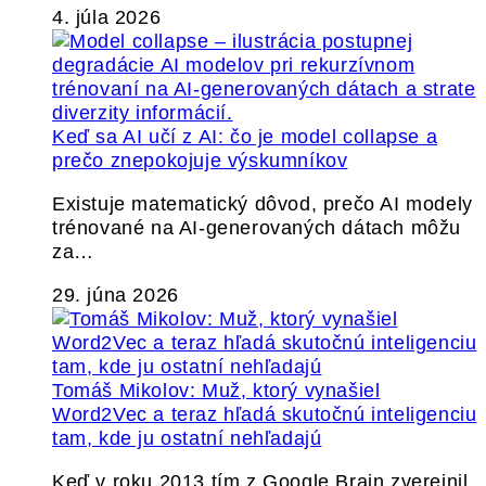
4. júla 2026
Keď sa AI učí z AI: čo je model collapse a
prečo znepokojuje výskumníkov
Existuje matematický dôvod, prečo AI modely
trénované na AI-generovaných dátach môžu
za…
29. júna 2026
Tomáš Mikolov: Muž, ktorý vynašiel
Word2Vec a teraz hľadá skutočnú inteligenciu
tam, kde ju ostatní nehľadajú
Keď v roku 2013 tím z Google Brain zverejnil