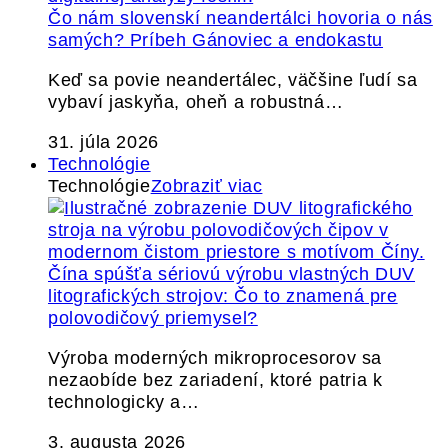
Čo nám slovenskí neandertálci hovoria o nás
samých? Príbeh Gánoviec a endokastu
Keď sa povie neandertálec, väčšine ľudí sa
vybaví jaskyňa, oheň a robustná…
31. júla 2026
Technológie
Technológie
Zobraziť viac
Čína spúšťa sériovú výrobu vlastných DUV
litografických strojov: Čo to znamená pre
polovodičový priemysel?
Výroba moderných mikroprocesorov sa
nezaobíde bez zariadení, ktoré patria k
technologicky a…
3. augusta 2026