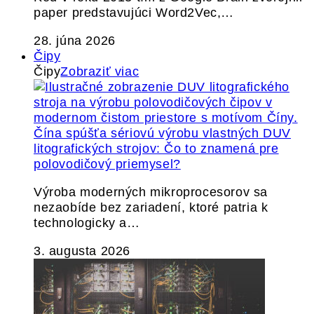
paper predstavujúci Word2Vec,…
28. júna 2026
Čipy
Čipy
Zobraziť viac
Čína spúšťa sériovú výrobu vlastných DUV
litografických strojov: Čo to znamená pre
polovodičový priemysel?
Výroba moderných mikroprocesorov sa
nezaobíde bez zariadení, ktoré patria k
technologicky a…
3. augusta 2026