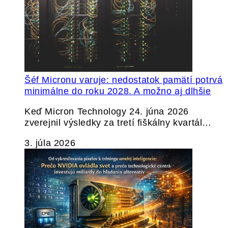
Šéf Micronu varuje: nedostatok pamätí potrvá
minimálne do roku 2028. A možno aj dlhšie
Keď Micron Technology 24. júna 2026
zverejnil výsledky za tretí fiškálny kvartál…
3. júla 2026