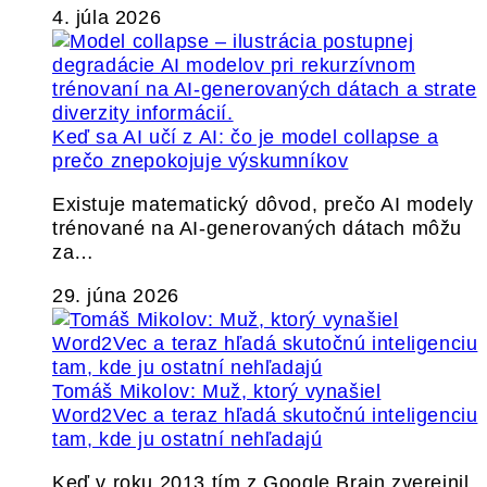
4. júla 2026
Keď sa AI učí z AI: čo je model collapse a
prečo znepokojuje výskumníkov
Existuje matematický dôvod, prečo AI modely
trénované na AI-generovaných dátach môžu
za…
29. júna 2026
Tomáš Mikolov: Muž, ktorý vynašiel
Word2Vec a teraz hľadá skutočnú inteligenciu
tam, kde ju ostatní nehľadajú
Keď v roku 2013 tím z Google Brain zverejnil