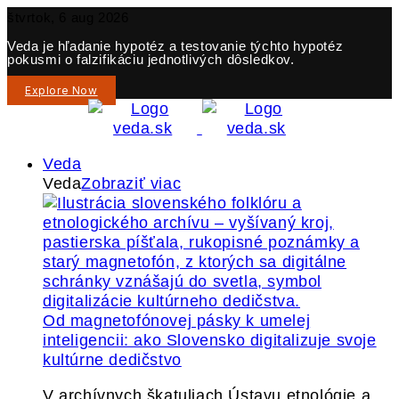
štvrtok, 6 aug 2026
Veda je hľadanie hypotéz a testovanie týchto hypotéz
pokusmi o falzifikáciu jednotlivých dôsledkov.
Explore Now
Veda
Veda
Zobraziť viac
Od magnetofónovej pásky k umelej
inteligencii: ako Slovensko digitalizuje svoje
kultúrne dedičstvo
V archívnych škatuliach Ústavu etnológie a