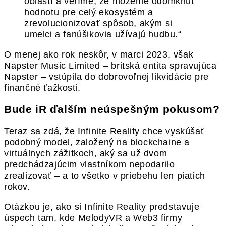
oblastí a veríme, že môžeme odomknúť
hodnotu pre celý ekosystém a
zrevolucionizovať spôsob, akým si
umelci a fanúšikovia užívajú hudbu.“
O menej ako rok neskôr, v marci 2023, však
Napster Music Limited – britská entita spravujúca
Napster – vstúpila do dobrovoľnej likvidácie pre
finančné ťažkosti.
Bude iR ďalším neúspešným pokusom?
Teraz sa zdá, že Infinite Reality chce vyskúšať
podobný model, založený na blockchaine a
virtuálnych zážitkoch, aký sa už dvom
predchádzajúcim vlastníkom nepodarilo
zrealizovať – a to všetko v priebehu len piatich
rokov.
Otázkou je, ako si Infinite Reality predstavuje
úspech tam, kde MelodyVR a Web3 firmy