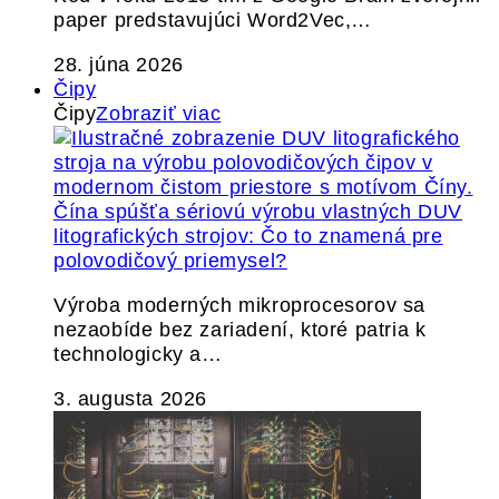
paper predstavujúci Word2Vec,…
28. júna 2026
Čipy
Čipy
Zobraziť viac
Čína spúšťa sériovú výrobu vlastných DUV
litografických strojov: Čo to znamená pre
polovodičový priemysel?
Výroba moderných mikroprocesorov sa
nezaobíde bez zariadení, ktoré patria k
technologicky a…
3. augusta 2026