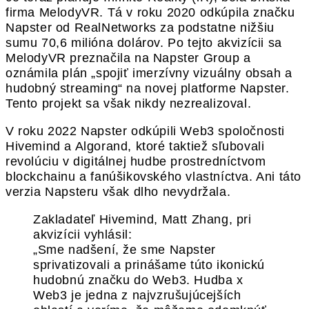
firma MelodyVR. Tá v roku 2020 odkúpila značku
Napster od RealNetworks za podstatne nižšiu
sumu 70,6 milióna dolárov. Po tejto akvizícii sa
MelodyVR preznačila na Napster Group a
oznámila plán „spojiť imerzívny vizuálny obsah a
hudobný streaming“ na novej platforme Napster.
Tento projekt sa však nikdy nezrealizoval.
V roku 2022 Napster odkúpili Web3 spoločnosti
Hivemind a Algorand, ktoré taktiež sľubovali
revolúciu v digitálnej hudbe prostredníctvom
blockchainu a fanúšikovského vlastníctva. Ani táto
verzia Napsteru však dlho nevydržala.
Zakladateľ Hivemind, Matt Zhang, pri
akvizícii vyhlásil:
„Sme nadšení, že sme Napster
sprivatizovali a prinášame túto ikonickú
hudobnú značku do Web3. Hudba x
Web3 je jedna z najvzrušujúcejších