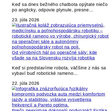
Keď sa dnes bežného chatbota opýtate niečo
po anglicky, odpovie plynule, presne…
23. júla 2026
Od výrobných hál po operačné sály: kde
všade sa na Slovensku rozvíja robotika
Keď si predstavíme robota, väčšine z nás sa
vybaví buď robotické rameno…
22. júla 2026
Prečo neexistuje dokonalý podvozok? Fyzika