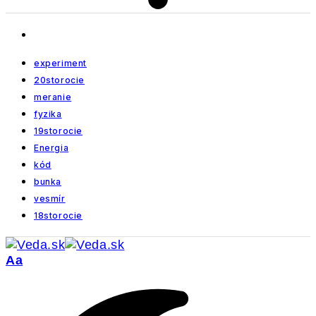
experiment
20storocie
meranie
fyzika
19storocie
Energia
kód
bunka
vesmír
18storocie
Veľkosť
Aa
písma