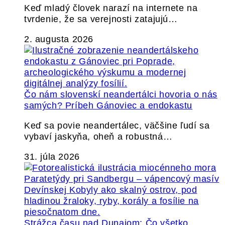
Keď mladý človek narazí na internete na
tvrdenie, že sa verejnosti zatajujú…
2. augusta 2026
Čo nám slovenskí neandertálci hovoria o nás
samých? Príbeh Gánoviec a endokastu
Keď sa povie neandertálec, väčšine ľudí sa
vybaví jaskyňa, oheň a robustná…
31. júla 2026
Strážca času nad Dunajom: Čo všetko