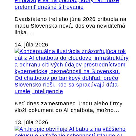
Pripravuje sa na počítač, ktorý raz môže
prelomiť dnešné šifrovanie
Dvadsiateho tretieho júna 2026 pribudla na
mapu Slovenska nová, doslova neviditeľná
linka.…
14. júla 2026
Od chatbotov po bankový dohľad: prečo
Slovensko rieši, kde sa spracúvajú dáta
umelej inteligencie
Keď dnes zamestnanec úradu alebo firmy
vloží dokument do AI chatbota, možno…
13. júla 2026