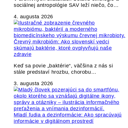
sociálnej antropológie SAV leží niečo, čo…
4. augusta 2026
Črevný mikrobióm: Ako slovenskí vedci
skúmajú baktérie, ktoré ovplyvňujú naše
zdravie
Keď sa povie „baktérie“, väčšina z nás si
stále predstaví hrozbu, chorobu…
3. augusta 2026
Mladí ľudia a dezinformácie: Ako spracúvajú
informácie v digitálnom prostredí