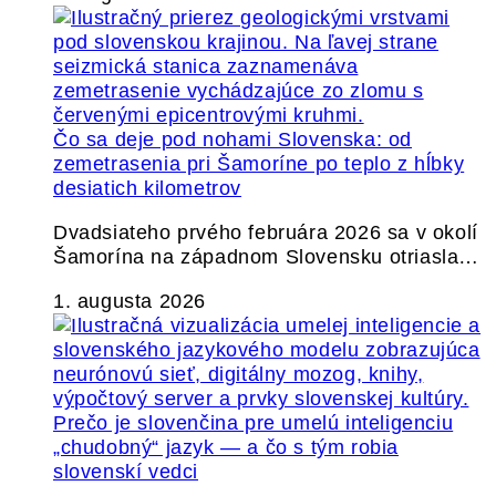
Čo sa deje pod nohami Slovenska: od
zemetrasenia pri Šamoríne po teplo z hĺbky
desiatich kilometrov
Dvadsiateho prvého februára 2026 sa v okolí
Šamorína na západnom Slovensku otriasla…
1. augusta 2026
Prečo je slovenčina pre umelú inteligenciu
„chudobný“ jazyk — a čo s tým robia
slovenskí vedci