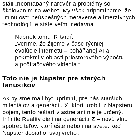
stáli „neohrabaný hardvér a problémy so
škálovaním na webe“. My však pripomíname, že
„minulosť“ neúspešných metaverse a imerzívnych
technológií je stále veľmi nedávna.
Napriek tomu iR tvrdí:
„Veríme, že žijeme v čase rýchlej
evolúcie internetu – poháňanej AI a
pokrokmi v oblasti priestorového výpočtu
a počítačového videnia.“
Toto nie je Napster pre starých
fanúšikov
Ak by sme mali byť úprimní, pre nás starších
mileniálov a generáciu X, ktorí urobili z Napsteru
pojem, tento reštart vlastne ani nie je určený.
Infinite Reality cieli na generáciu Z – novú vlnu
spotrebiteľov, ktorí ešte neboli na svete, keď
Napster dosiahol svoj vrchol.