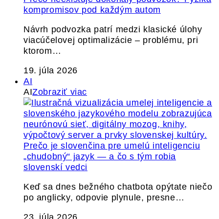
kompromisov pod každým autom
Návrh podvozka patrí medzi klasické úlohy
viacúčelovej optimalizácie – problému, pri
ktorom…
19. júla 2026
AI
AI
Zobraziť viac
Prečo je slovenčina pre umelú inteligenciu
„chudobný“ jazyk — a čo s tým robia
slovenskí vedci
Keď sa dnes bežného chatbota opýtate niečo
po anglicky, odpovie plynule, presne…
23. júla 2026