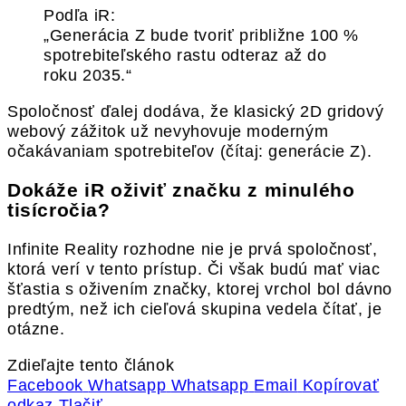
Podľa iR:
„Generácia Z bude tvoriť približne 100 %
spotrebiteľského rastu odteraz až do
roku 2035.“
Spoločnosť ďalej dodáva, že klasický 2D gridový
webový zážitok už nevyhovuje moderným
očakávaniam spotrebiteľov (čítaj: generácie Z).
Dokáže iR oživiť značku z minulého
tisícročia?
Infinite Reality rozhodne nie je prvá spoločnosť,
ktorá verí v tento prístup. Či však budú mať viac
šťastia s oživením značky, ktorej vrchol bol dávno
predtým, než ich cieľová skupina vedela čítať, je
otázne.
Zdieľajte tento článok
Facebook
Whatsapp
Whatsapp
Email
Kopírovať
odkaz
Tlačiť