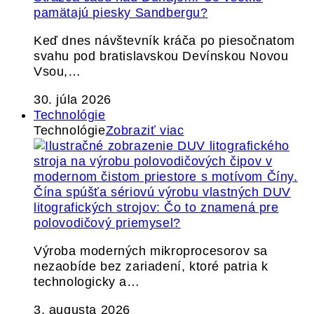
pamätajú piesky Sandbergu?
Keď dnes návštevník kráča po piesočnatom
svahu pod bratislavskou Devínskou Novou
Vsou,…
30. júla 2026
Technológie
Technológie
Zobraziť viac
Čína spúšťa sériovú výrobu vlastných DUV
litografických strojov: Čo to znamená pre
polovodičový priemysel?
Výroba moderných mikroprocesorov sa
nezaobíde bez zariadení, ktoré patria k
technologicky a…
3. augusta 2026