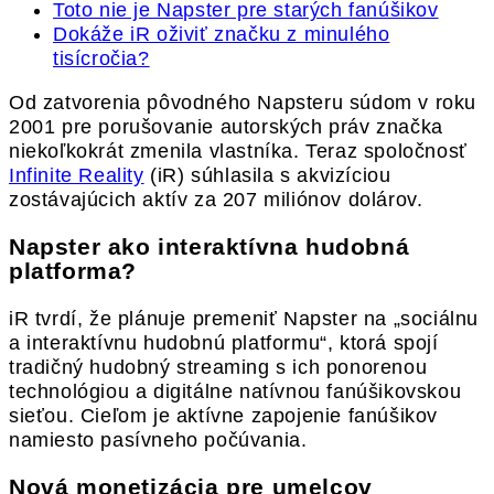
Toto nie je Napster pre starých fanúšikov
Dokáže iR oživiť značku z minulého
tisícročia?
Od zatvorenia pôvodného Napsteru súdom v roku
2001 pre porušovanie autorských práv značka
niekoľkokrát zmenila vlastníka. Teraz spoločnosť
Infinite Reality
(iR) súhlasila s akvizíciou
zostávajúcich aktív za 207 miliónov dolárov.
Napster ako interaktívna hudobná
platforma?
iR tvrdí, že plánuje premeniť Napster na „sociálnu
a interaktívnu hudobnú platformu“, ktorá spojí
tradičný hudobný streaming s ich ponorenou
technológiou a digitálne natívnou fanúšikovskou
sieťou. Cieľom je aktívne zapojenie fanúšikov
namiesto pasívneho počúvania.
Nová monetizácia pre umelcov