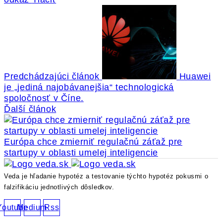
Predchádzajúci článok
Huawei
je „jediná najobávanejšia“ technologická
spoločnosť v Číne.
Ďalší článok
Európa chce zmierniť regulačnú záťaž pre
startupy v oblasti umelej inteligencie
Veda je hľadanie hypotéz a testovanie týchto hypotéz pokusmi o
falzifikáciu jednotlivých dôsledkov.
Youtube
Medium
Rss