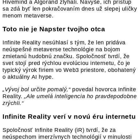
Hivemind a Algorand zlyhali. Navyše, ich prístup
sa zdá byť len pokračovaním dnes už slepej uličky
menom metaverse.
Toto nie je Napster tvojho otca
Infinite Reality nesúhlasí s tým, že len pridáva
neúspešné metaverse technológie na bojom
zmietanú hudobnú značku. Spoločnosť tvrdí, že
svet stojí pred rýchlou evolúciou internetu, čo je
typický výrok firiem vo Web3 priestore, obohatený
o aktuálny AI hype.
„Vývoj bol určite pomalý,“
povedal hovorca Infinite
Reality.
„Ale umelá inteligencia ho pravdepodobne
zrýchli.“
Infinite Reality verí v novú éru internetu
Spoločnosť Infinite Reality (iR) tvrdí, že za
neúspechom imerzívnych technológií v minulosti