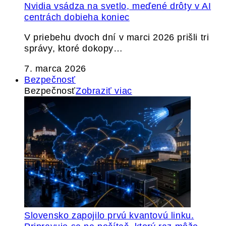
Nvidia vsádza na svetlo, meďené drôty v AI
centrách dobieha koniec
V priebehu dvoch dní v marci 2026 prišli tri
správy, ktoré dokopy…
7. marca 2026
Bezpečnosť
Bezpečnosť
Zobraziť viac
Slovensko zapojilo prvú kvantovú linku.