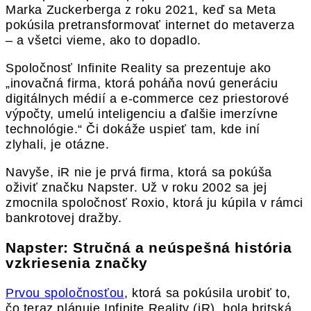
Marka Zuckerberga z roku 2021, keď sa Meta
pokúsila pretransformovať internet do metaverza
– a všetci vieme, ako to dopadlo.
Spoločnosť Infinite Reality sa prezentuje ako
„inovačná firma, ktorá poháňa novú generáciu
digitálnych médií a e-commerce cez priestorové
výpočty, umelú inteligenciu a ďalšie imerzívne
technológie.“ Či dokáže uspieť tam, kde iní
zlyhali, je otázne.
Navyše, iR nie je prvá firma, ktorá sa pokúša
oživiť značku Napster. Už v roku 2002 sa jej
zmocnila spoločnosť Roxio, ktorá ju kúpila v rámci
bankrotovej dražby.
Napster: Stručná a neúspešná história
vzkriesenia značky
Prvou spoločnosťou
, ktorá sa pokúsila urobiť to,
čo teraz plánuje Infinite Reality (iR), bola britská