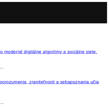
k…
.…