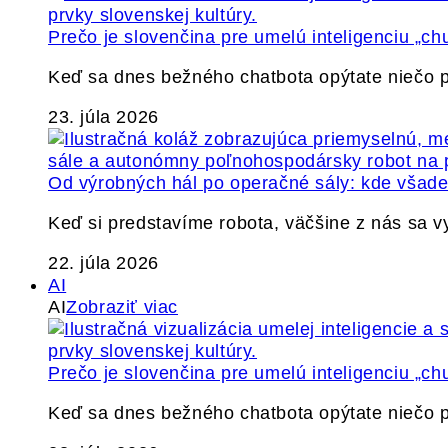
Prečo je slovenčina pre umelú inteligenciu „ch
Keď sa dnes bežného chatbota opýtate niečo p
23. júla 2026
Od výrobných hál po operačné sály: kde všade 
Keď si predstavíme robota, väčšine z nás sa 
22. júla 2026
AI
AI
Zobraziť viac
Prečo je slovenčina pre umelú inteligenciu „ch
Keď sa dnes bežného chatbota opýtate niečo p