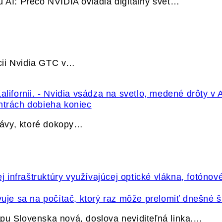
u AI: Prečo NVIDIA ovládla digitálny svet…
cii Nvidia GTC v…
ntrách dobieha koniec
právy, ktoré dokopy…
vuje sa na počítač, ktorý raz môže prelomiť dnešné š
pu Slovenska nová, doslova neviditeľná linka.…