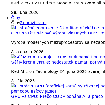
Keď v roku 2013 tím z Google Brain zverejnil
28. júna 2026
Čipy
Čipy
Zobraziť viac
Čína spúšťa sériovú výrobu vlastných DUV lito
Výroba moderných mikroprocesorov sa nezaobíd
3. augusta 2026
Šéf Micronu varuje: nedostatok pamätí potrvá 
Keď Micron Technology 24. júna 2026 zverejnil 
3. júla 2026
GPU vs CPU: Prečo CUDA poháňa AI a prečo c