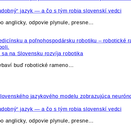
udobný“ jazyk — a čo s tým robia slovenskí vedci
o anglicky, odpovie plynule, presne…
sa na Slovensku rozvíja robotika
vybaví buď robotické rameno…
udobný“ jazyk — a čo s tým robia slovenskí vedci
o anglicky, odpovie plynule, presne…