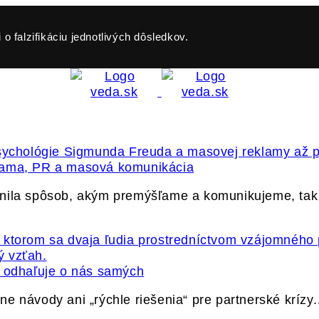
o falzifikáciu jednotlivých dôsledkov.
klama, PR a masová komunikácia
vnila spôsob, akým premýšľame a komunikujeme, ta
ť odhaľuje o nás samých
e návody ani „rýchle riešenia“ pre partnerské krízy