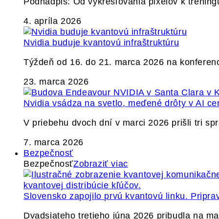
Podnadpis: Od vykresľovania pixelov k tréning
4. apríla 2026
Nvidia buduje kvantovú infraštruktúru
Týždeň od 16. do 21. marca 2026 na konferen
23. marca 2026
Nvidia vsádza na svetlo, meďené drôty v AI ce
V priebehu dvoch dní v marci 2026 prišli tri s
7. marca 2026
Bezpečnosť
Bezpečnosť
Zobraziť viac
Slovensko zapojilo prvú kvantovú linku. Pripra
Dvadsiateho tretieho júna 2026 pribudla na ma