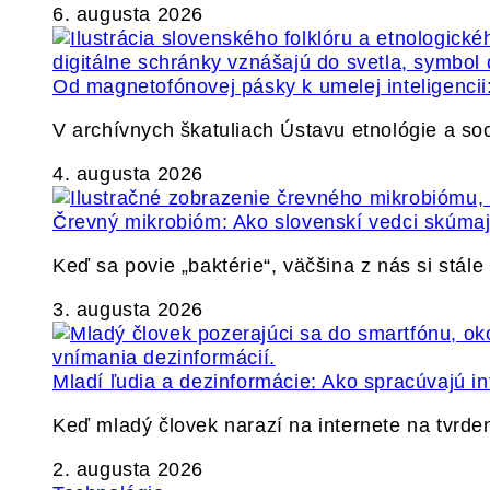
6. augusta 2026
Od magnetofónovej pásky k umelej inteligencii:
V archívnych škatuliach Ústavu etnológie a so
4. augusta 2026
Črevný mikrobióm: Ako slovenskí vedci skúmajú
Keď sa povie „baktérie“, väčšina z nás si stál
3. augusta 2026
Mladí ľudia a dezinformácie: Ako spracúvajú in
Keď mladý človek narazí na internete na tvrden
2. augusta 2026