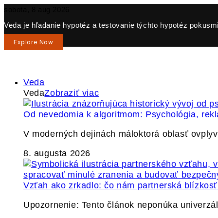
sobota, 8 aug 2026
Veda je hľadanie hypotéz a testovanie týchto hypotéz pokusmi 
Explore Now
Veda
Veda
Zobraziť viac
Od nevedomia k algoritmom: Psychológia, re
V moderných dejinách máloktorá oblasť ovply
8. augusta 2026
Vzťah ako zrkadlo: čo nám partnerská blízkos
Upozornenie: Tento článok neponúka univerzáln