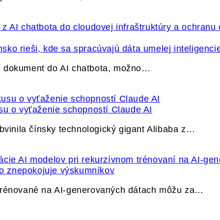
ko rieši, kde sa spracúvajú dáta umelej inteligenci
í dokument do AI chatbota, možno…
su o vyťaženie schopností Claude AI
bvinila čínsky technologický gigant Alibaba z…
ečo znepokojuje výskumníkov
 trénované na AI-generovaných dátach môžu za…