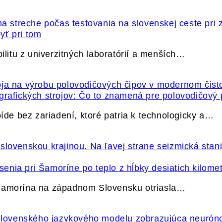
yť pri tom
itu z univerzitných laboratórií a menších…
grafických strojov: Čo to znamená pre polovodičový
e bez zariadení, ktoré patria k technologicky a…
nia pri Šamoríne po teplo z hĺbky desiatich kilome
 Šamorína na západnom Slovensku otriasla…