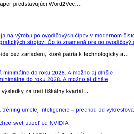
 paper predstavujúci Word2Vec,…
grafických strojov: Čo to znamená pre polovodičový
e bez zariadení, ktoré patria k technologicky a…
minimálne do roku 2028. A možno aj dlhšie
výsledky za tretí fiškálny kvartál…
hce svet utiecť od NVIDIA