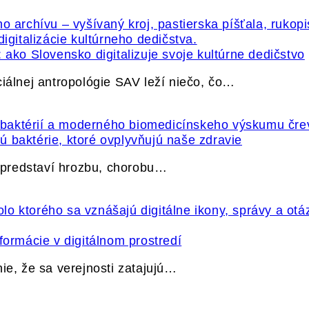
 ako Slovensko digitalizuje svoje kultúrne dedičstvo
ciálnej antropológie SAV leží niečo, čo…
 baktérie, ktoré ovplyvňujú naše zdravie
e predstaví hrozbu, chorobu…
formácie v digitálnom prostredí
ie, že sa verejnosti zatajujú…