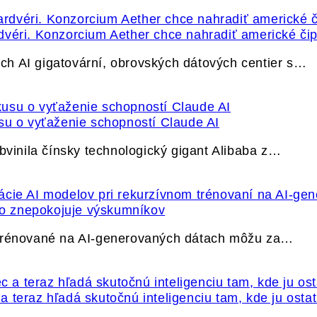
dvéri. Konzorcium Aether chce nahradiť americké čip
h AI gigatovární, obrovských dátových centier s…
su o vyťaženie schopností Claude AI
bvinila čínsky technologický gigant Alibaba z…
ečo znepokojuje výskumníkov
 trénované na AI-generovaných dátach môžu za…
 teraz hľadá skutočnú inteligenciu tam, kde ju osta