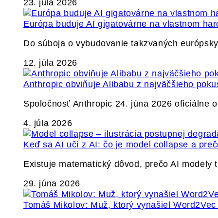
23. júla 2026
Európa buduje AI gigatovárne na vlastnom har
Do súboja o vybudovanie takzvaných európskyc
12. júla 2026
Anthropic obviňuje Alibabu z najväčšieho poku
Spoločnosť Anthropic 24. júna 2026 oficiálne o
4. júla 2026
Keď sa AI učí z AI: čo je model collapse a pr
Existuje matematický dôvod, prečo AI modely
29. júna 2026
Tomáš Mikolov: Muž, ktorý vynašiel Word2Vec a