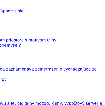
 priemysel?
trov