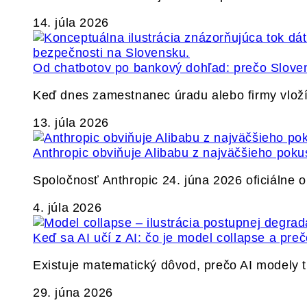
14. júla 2026
Od chatbotov po bankový dohľad: prečo Slovens
Keď dnes zamestnanec úradu alebo firmy vlož
13. júla 2026
Anthropic obviňuje Alibabu z najväčšieho poku
Spoločnosť Anthropic 24. júna 2026 oficiálne o
4. júla 2026
Keď sa AI učí z AI: čo je model collapse a pr
Existuje matematický dôvod, prečo AI modely
29. júna 2026