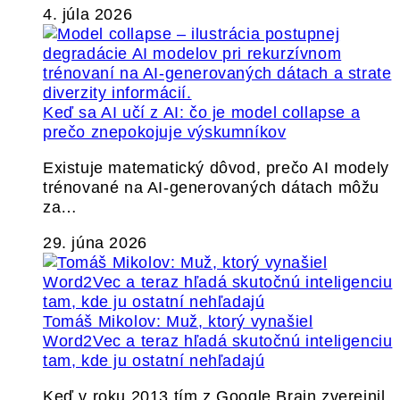
4. júla 2026
Keď sa AI učí z AI: čo je model collapse a
prečo znepokojuje výskumníkov
Existuje matematický dôvod, prečo AI modely
trénované na AI-generovaných dátach môžu
za…
29. júna 2026
Tomáš Mikolov: Muž, ktorý vynašiel
Word2Vec a teraz hľadá skutočnú inteligenciu
tam, kde ju ostatní nehľadajú
Keď v roku 2013 tím z Google Brain zverejnil