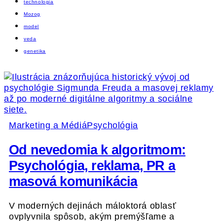
technologia
Mozog
model
veda
genetika
Marketing a Médiá
Psychológia
Od nevedomia k algoritmom:
Psychológia, reklama, PR a
masová komunikácia
V moderných dejinách máloktorá oblasť
ovplyvnila spôsob, akým premýšľame a