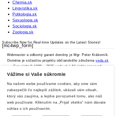
Chemia.sk
Lingvistika.sk
Politologia.sk
Sexuologia.sk
Sociologia.sk
Zoologia.sk
Subscribe Now for Real-time Updates on the Latest Stories!
[mc4wp_form]
Webmaster a odborný garant domény je Mgr. Peter Krákorník.
Doména je súčasťou projektu občianského združenia
veda.sk
Copyright © 1999 – 2026 veda.sk | All rights reserved.
Vážime si Vaše súkromie
Webmaster a odborný garant domény je Mgr. Peter Krákorník.
Doména je súčasťou projektu občianského združenia
veda.sk
Na našom webe používame cookies, aby sme vám
zabezpečili čo najlepší zážitok, ukázali vám obsah,
Copyright © 1999 – 2026 veda.sk | All rights reserved.
ktorý vás zaujíma, a lepšie porozumeli tomu, ako náš
web používate. Kliknutím na „Prijať všetko“ nám dávate
Vitajte na Veda.sk
súhlas s ich používaním.
Username or Email Address