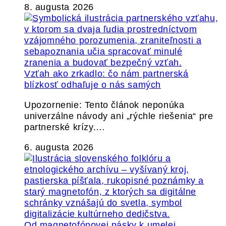
8. augusta 2026
Vzťah ako zrkadlo: čo nám partnerská
blízkosť odhaľuje o nás samých
Upozornenie: Tento článok neponúka
univerzálne návody ani „rýchle riešenia“ pre
partnerské krízy.…
6. augusta 2026
Od magnetofónovej pásky k umelej