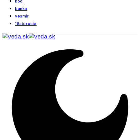
kód
bunka
vesmír
18storocie