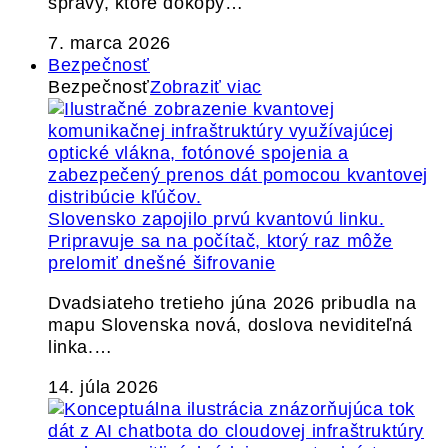
správy, ktoré dokopy…
7. marca 2026
Bezpečnosť
Bezpečnosť
Zobraziť viac
Slovensko zapojilo prvú kvantovú linku.
Pripravuje sa na počítač, ktorý raz môže
prelomiť dnešné šifrovanie
Dvadsiateho tretieho júna 2026 pribudla na
mapu Slovenska nová, doslova neviditeľná
linka.…
14. júla 2026