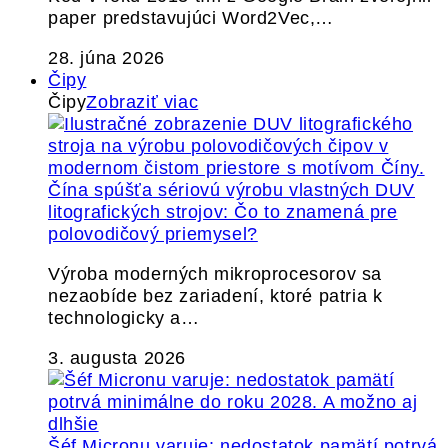
paper predstavujúci Word2Vec,…
28. júna 2026
Čipy
Čipy
Zobraziť viac
Čína spúšťa sériovú výrobu vlastných DUV
litografických strojov: Čo to znamená pre
polovodičový priemysel?
Výroba moderných mikroprocesorov sa
nezaobíde bez zariadení, ktoré patria k
technologicky a…
3. augusta 2026
Šéf Micronu varuje: nedostatok pamätí potrvá