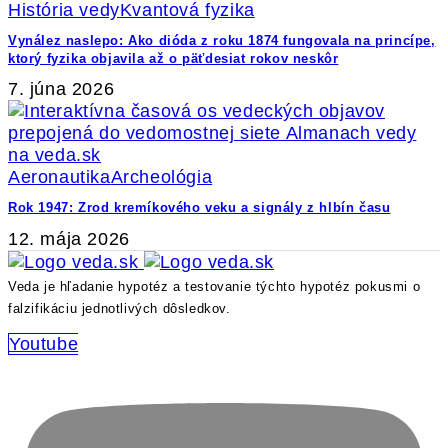
História vedy
Kvantová fyzika
Vynález naslepo: Ako dióda z roku 1874 fungovala na princípe,
ktorý fyzika objavila až o päťdesiat rokov neskôr
7. júna 2026
Aeronautika
Archeológia
Rok 1947: Zrod kremíkového veku a signály z hlbín času
12. mája 2026
Veda je hľadanie hypotéz a testovanie týchto hypotéz pokusmi o
falzifikáciu jednotlivých dôsledkov.
Youtube