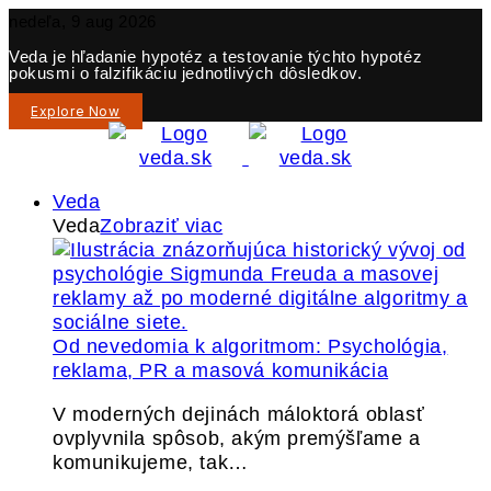
nedeľa, 9 aug 2026
Veda je hľadanie hypotéz a testovanie týchto hypotéz
pokusmi o falzifikáciu jednotlivých dôsledkov.
Explore Now
Veda
Veda
Zobraziť viac
Od nevedomia k algoritmom: Psychológia,
reklama, PR a masová komunikácia
V moderných dejinách máloktorá oblasť
ovplyvnila spôsob, akým premýšľame a
komunikujeme, tak…