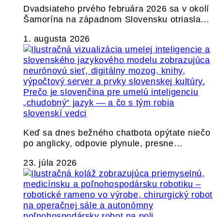
Dvadsiateho prvého februára 2026 sa v okolí
Šamorína na západnom Slovensku otriasla…
1. augusta 2026
Prečo je slovenčina pre umelú inteligenciu
„chudobný“ jazyk — a čo s tým robia
slovenskí vedci
Keď sa dnes bežného chatbota opýtate niečo
po anglicky, odpovie plynule, presne…
23. júla 2026