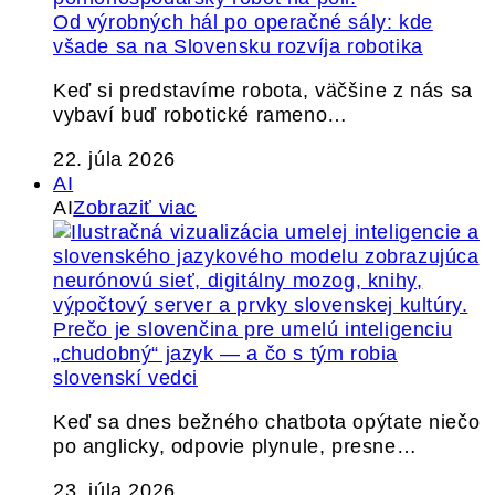
Od výrobných hál po operačné sály: kde
všade sa na Slovensku rozvíja robotika
Keď si predstavíme robota, väčšine z nás sa
vybaví buď robotické rameno…
22. júla 2026
AI
AI
Zobraziť viac
Prečo je slovenčina pre umelú inteligenciu
„chudobný“ jazyk — a čo s tým robia
slovenskí vedci
Keď sa dnes bežného chatbota opýtate niečo
po anglicky, odpovie plynule, presne…
23. júla 2026