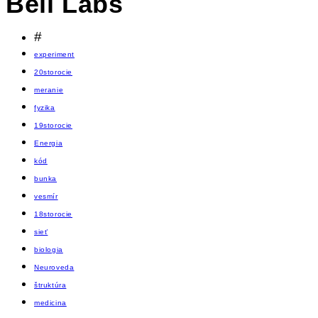
Bell Labs
#
experiment
20storocie
meranie
fyzika
19storocie
Energia
kód
bunka
vesmír
18storocie
sieť
biologia
Neuroveda
štruktúra
medicina