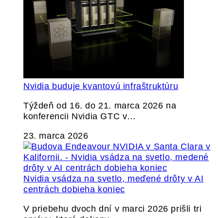
Nvidia buduje kvantovú infraštruktúru
Týždeň od 16. do 21. marca 2026 na
konferencii Nvidia GTC v…
23. marca 2026
Nvidia vsádza na svetlo, meďené drôty v AI
centrách dobieha koniec
V priebehu dvoch dní v marci 2026 prišli tri