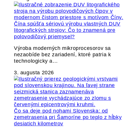
Čína spúšťa sériovú výrobu vlastných DUV
litografických strojov: Čo to znamená pre
polovodičový priemysel?
Výroba moderných mikroprocesorov sa
nezaobíde bez zariadení, ktoré patria k
technologicky a…
3. augusta 2026
Čo sa deje pod nohami Slovenska: od
zemetrasenia pri Šamoríne po teplo z hĺbky
desiatich kilometrov