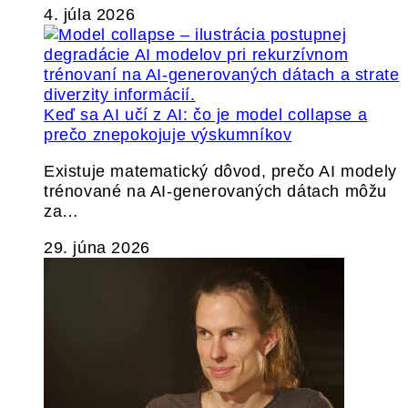
4. júla 2026
Keď sa AI učí z AI: čo je model collapse a
prečo znepokojuje výskumníkov
Existuje matematický dôvod, prečo AI modely
trénované na AI-generovaných dátach môžu
za…
29. júna 2026