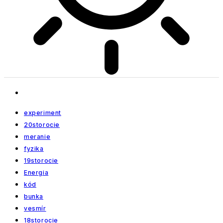
experiment
20storocie
meranie
fyzika
19storocie
Energia
kód
bunka
vesmír
18storocie