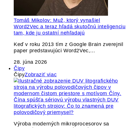
Tomáš Mikolov: Muž, ktorý vynašiel
Word2Vec a teraz hľadá skutočnú inteligenciu
tam, kde ju ostatní nehľadajú
Keď v roku 2013 tím z Google Brain zverejnil
paper predstavujúci Word2Vec,…
28. júna 2026
Čipy
Čipy
Zobraziť viac
Čína spúšťa sériovú výrobu vlastných DUV
litografických strojov: Čo to znamená pre
polovodičový priemysel?
Výroba moderných mikroprocesorov sa