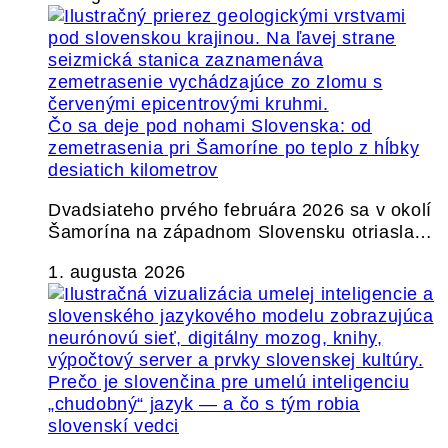
Čo sa deje pod nohami Slovenska: od
zemetrasenia pri Šamoríne po teplo z hĺbky
desiatich kilometrov
Dvadsiateho prvého februára 2026 sa v okolí
Šamorína na západnom Slovensku otriasla…
1. augusta 2026
Prečo je slovenčina pre umelú inteligenciu
„chudobný“ jazyk — a čo s tým robia
slovenskí vedci