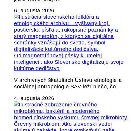
6. augusta 2026
Od magnetofónovej pásky k umelej
inteligencii: ako Slovensko digitalizuje svoje
kultúrne dedičstvo
V archívnych škatuliach Ústavu etnológie a
sociálnej antropológie SAV leží niečo, čo…
4. augusta 2026
Črevný mikrobióm: Ako slovenskí vedci
skúmajú baktérie, ktoré ovplyvňujú naše