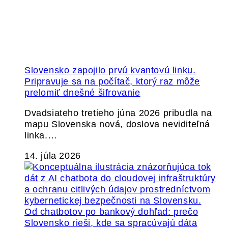
Slovensko zapojilo prvú kvantovú linku.
Pripravuje sa na počítač, ktorý raz môže
prelomiť dnešné šifrovanie
Dvadsiateho tretieho júna 2026 pribudla na
mapu Slovenska nová, doslova neviditeľná
linka.…
14. júla 2026
Od chatbotov po bankový dohľad: prečo
Slovensko rieši, kde sa spracúvajú dáta