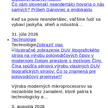
Čo nám slovenskí neandertálci hovoria o nás
samých? Príbeh Gánoviec a endokastu
Keď sa povie neandertálec, väčšine ľudí sa
vybaví jaskyňa, oheň a robustná…
31. júla 2026
Technológie
Technológie
Zobraziť viac
Čína spúšťa sériovú výrobu vlastných DUV
litografických strojov: Čo to znamená pre
polovodičový priemysel?
Výroba moderných mikroprocesorov sa
nezaobíde bez zariadení, ktoré patria k
technologicky a…
3. augusta 2026