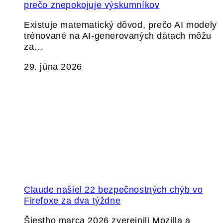
prečo znepokojuje výskumníkov
Existuje matematický dôvod, prečo AI modely
trénované na AI-generovaných dátach môžu
za…
29. júna 2026
Claude našiel 22 bezpečnostných chýb vo
Firefoxe za dva týždne
Šiestho marca 2026 zverejnili Mozilla a