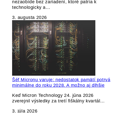
nezaobíde bez zariadení, ktoré patria k
technologicky a…
3. augusta 2026
Šéf Micronu varuje: nedostatok pamätí potrvá
minimálne do roku 2028. A možno aj dlhšie
Keď Micron Technology 24. júna 2026
zverejnil výsledky za tretí fiškálny kvartál…
3. júla 2026