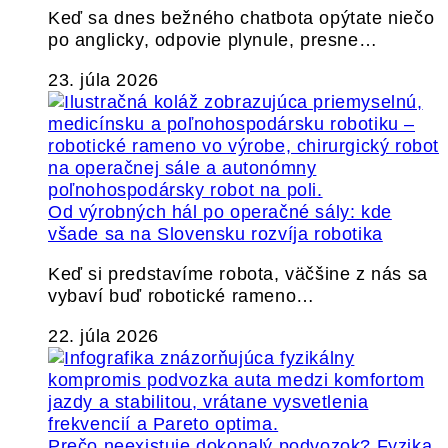
Keď sa dnes bežného chatbota opýtate niečo
po anglicky, odpovie plynule, presne…
23. júla 2026
Od výrobných hál po operačné sály: kde
všade sa na Slovensku rozvíja robotika
Keď si predstavíme robota, väčšine z nás sa
vybaví buď robotické rameno…
22. júla 2026
Prečo neexistuje dokonalý podvozok? Fyzika