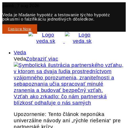
piatok, 7 aug 2026
Veda je hľadanie hypotéz a testovanie týchto hypotéz
pokusmi o falzifikáciu jednotlivých dôsledkov.
Explore Now
Veda
Veda
Zobraziť viac
Vzťah ako zrkadlo: čo nám partnerská
blízkosť odhaľuje o nás samých
Upozornenie: Tento článok neponúka
univerzálne návody ani „rýchle riešenia“ pre
partnerské krízy.…