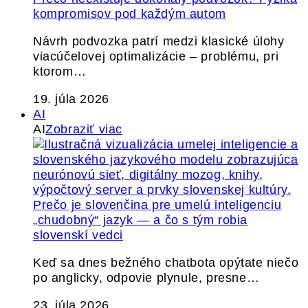
kompromisov pod každým autom
Návrh podvozka patrí medzi klasické úlohy
viacúčelovej optimalizácie – problému, pri
ktorom…
19. júla 2026
AI
AI
Zobraziť viac
Prečo je slovenčina pre umelú inteligenciu
„chudobný“ jazyk — a čo s tým robia
slovenskí vedci
Keď sa dnes bežného chatbota opýtate niečo
po anglicky, odpovie plynule, presne…
23. júla 2026