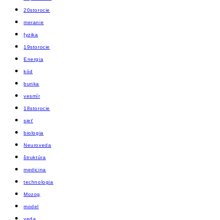
20storocie
meranie
fyzika
19storocie
Energia
kód
bunka
vesmír
18storocie
sieť
biologia
Neuroveda
štruktúra
medicina
technologia
Mozog
model
veda