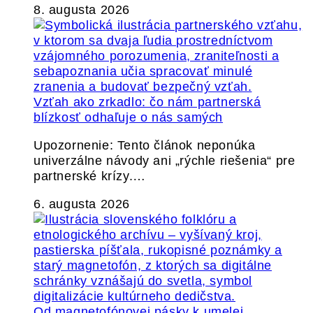
8. augusta 2026
Vzťah ako zrkadlo: čo nám partnerská
blízkosť odhaľuje o nás samých
Upozornenie: Tento článok neponúka
univerzálne návody ani „rýchle riešenia“ pre
partnerské krízy.…
6. augusta 2026
Od magnetofónovej pásky k umelej