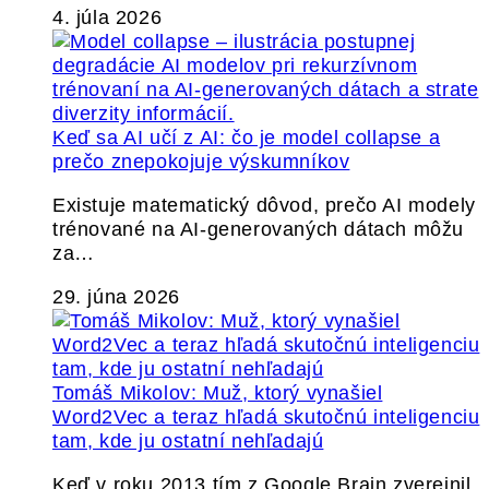
4. júla 2026
Keď sa AI učí z AI: čo je model collapse a
prečo znepokojuje výskumníkov
Existuje matematický dôvod, prečo AI modely
trénované na AI-generovaných dátach môžu
za…
29. júna 2026
Tomáš Mikolov: Muž, ktorý vynašiel
Word2Vec a teraz hľadá skutočnú inteligenciu
tam, kde ju ostatní nehľadajú
Keď v roku 2013 tím z Google Brain zverejnil