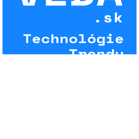
Vitajte na Veda.sk
Username or Email Address
Password
Remember me