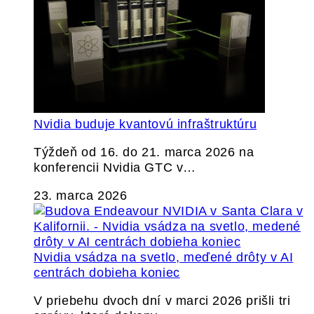
Nvidia buduje kvantovú infraštruktúru
Týždeň od 16. do 21. marca 2026 na
konferencii Nvidia GTC v…
23. marca 2026
Nvidia vsádza na svetlo, meďené drôty v AI
centrách dobieha koniec
V priebehu dvoch dní v marci 2026 prišli tri