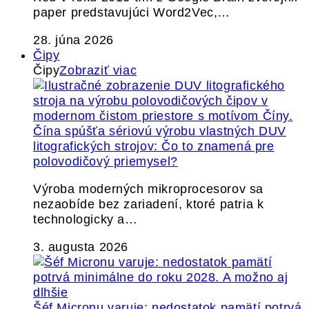
paper predstavujúci Word2Vec,…
28. júna 2026
Čipy
Čipy
Zobraziť viac
Čína spúšťa sériovú výrobu vlastných DUV
litografických strojov: Čo to znamená pre
polovodičový priemysel?
Výroba moderných mikroprocesorov sa
nezaobíde bez zariadení, ktoré patria k
technologicky a…
3. augusta 2026
Šéf Micronu varuje: nedostatok pamätí potrvá