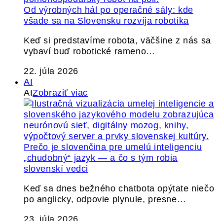
Od výrobných hál po operačné sály: kde
všade sa na Slovensku rozvíja robotika
Keď si predstavíme robota, väčšine z nás sa
vybaví buď robotické rameno…
22. júla 2026
AI
AI
Zobraziť viac
Prečo je slovenčina pre umelú inteligenciu
„chudobný“ jazyk — a čo s tým robia
slovenskí vedci
Keď sa dnes bežného chatbota opýtate niečo
po anglicky, odpovie plynule, presne…
23. júla 2026