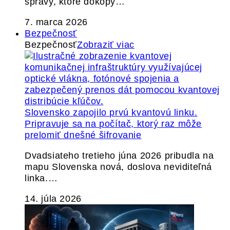
správy, ktoré dokopy…
7. marca 2026
Bezpečnosť
Bezpečnosť
Zobraziť viac
Slovensko zapojilo prvú kvantovú linku.
Pripravuje sa na počítač, ktorý raz môže
prelomiť dnešné šifrovanie
Dvadsiateho tretieho júna 2026 pribudla na
mapu Slovenska nová, doslova neviditeľná
linka.…
14. júla 2026