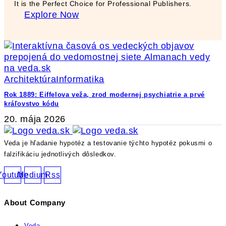
It is the Perfect Choice for Professional Publishers.
Explore Now
Architektúra
Informatika
Rok 1889: Eiffelova veža, zrod modernej psychiatrie a prvé
kráľovstvo kódu
20. mája 2026
Veda je hľadanie hypotéz a testovanie týchto hypotéz pokusmi o
falzifikáciu jednotlivých dôsledkov.
Youtube
Medium
Rss
About Company
Veda