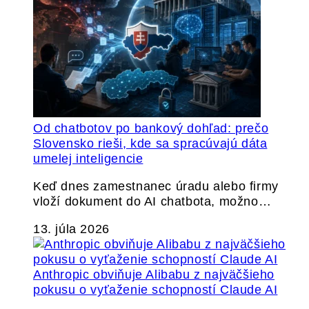
Od chatbotov po bankový dohľad: prečo
Slovensko rieši, kde sa spracúvajú dáta
umelej inteligencie
Keď dnes zamestnanec úradu alebo firmy
vloží dokument do AI chatbota, možno…
13. júla 2026
Anthropic obviňuje Alibabu z najväčšieho
pokusu o vyťaženie schopností Claude AI