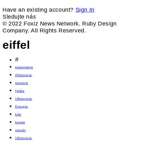
Have an existing account?
Sign In
Sledujte nás
© 2022 Foxiz News Network. Ruby Design
Company. All Rights Reserved.
eiffel
#
experiment
20storocie
meranie
fyzika
19storocie
Energia
kód
bunka
vesmír
18storocie