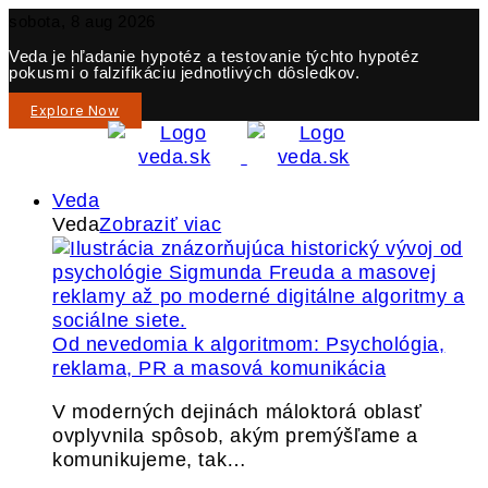
sobota, 8 aug 2026
Veda je hľadanie hypotéz a testovanie týchto hypotéz
pokusmi o falzifikáciu jednotlivých dôsledkov.
Explore Now
Veda
Veda
Zobraziť viac
Od nevedomia k algoritmom: Psychológia,
reklama, PR a masová komunikácia
V moderných dejinách máloktorá oblasť
ovplyvnila spôsob, akým premýšľame a
komunikujeme, tak…