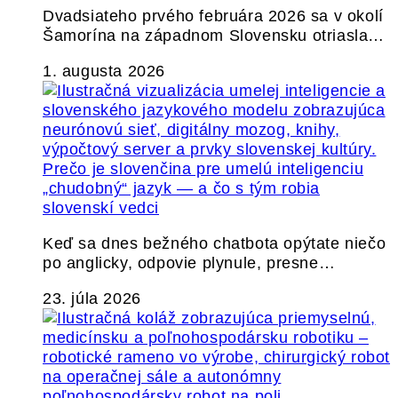
Dvadsiateho prvého februára 2026 sa v okolí
Šamorína na západnom Slovensku otriasla…
1. augusta 2026
Prečo je slovenčina pre umelú inteligenciu
„chudobný“ jazyk — a čo s tým robia
slovenskí vedci
Keď sa dnes bežného chatbota opýtate niečo
po anglicky, odpovie plynule, presne…
23. júla 2026