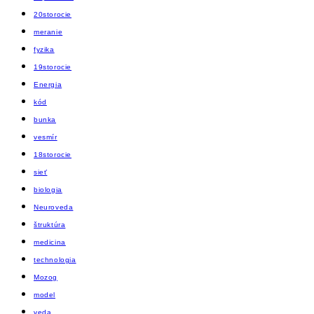
20storocie
meranie
fyzika
19storocie
Energia
kód
bunka
vesmír
18storocie
sieť
biologia
Neuroveda
štruktúra
medicina
technologia
Mozog
model
veda