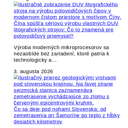
Čína spúšťa sériovú výrobu vlastných DUV
litografických strojov: Čo to znamená pre
polovodičový priemysel?
Výroba moderných mikroprocesorov sa
nezaobíde bez zariadení, ktoré patria k
technologicky a…
3. augusta 2026
Čo sa deje pod nohami Slovenska: od
zemetrasenia pri Šamoríne po teplo z hĺbky
desiatich kilometrov