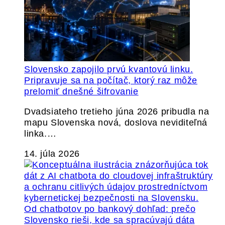
Slovensko zapojilo prvú kvantovú linku.
Pripravuje sa na počítač, ktorý raz môže
prelomiť dnešné šifrovanie
Dvadsiateho tretieho júna 2026 pribudla na
mapu Slovenska nová, doslova neviditeľná
linka.…
14. júla 2026
Od chatbotov po bankový dohľad: prečo
Slovensko rieši, kde sa spracúvajú dáta