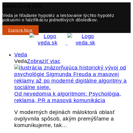
sobota, 8 aug 2026
Veda je hľadanie hypotéz a testovanie týchto hypotéz
pokusmi o falzifikáciu jednotlivých dôsledkov.
Explore Now
Veda
Veda
Zobraziť viac
Od nevedomia k algoritmom: Psychológia,
reklama, PR a masová komunikácia
V moderných dejinách máloktorá oblasť
ovplyvnila spôsob, akým premýšľame a
komunikujeme, tak…