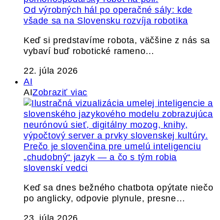
Od výrobných hál po operačné sály: kde
všade sa na Slovensku rozvíja robotika
Keď si predstavíme robota, väčšine z nás sa
vybaví buď robotické rameno…
22. júla 2026
AI
AI
Zobraziť viac
Prečo je slovenčina pre umelú inteligenciu
„chudobný“ jazyk — a čo s tým robia
slovenskí vedci
Keď sa dnes bežného chatbota opýtate niečo
po anglicky, odpovie plynule, presne…
23. júla 2026