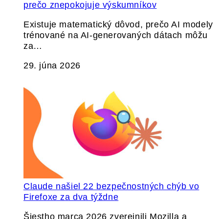
prečo znepokojuje výskumníkov
Existuje matematický dôvod, prečo AI modely
trénované na AI-generovaných dátach môžu
za…
29. júna 2026
Claude našiel 22 bezpečnostných chýb vo
Firefoxe za dva týždne
Šiestho marca 2026 zverejnili Mozilla a