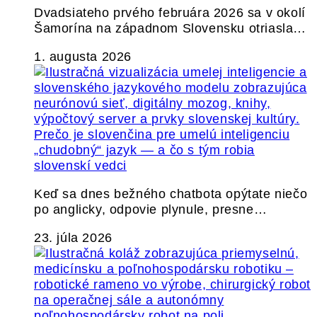
Dvadsiateho prvého februára 2026 sa v okolí
Šamorína na západnom Slovensku otriasla…
1. augusta 2026
Prečo je slovenčina pre umelú inteligenciu
„chudobný“ jazyk — a čo s tým robia
slovenskí vedci
Keď sa dnes bežného chatbota opýtate niečo
po anglicky, odpovie plynule, presne…
23. júla 2026