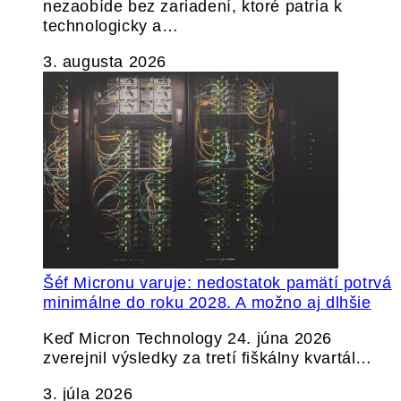
nezaobíde bez zariadení, ktoré patria k
technologicky a…
3. augusta 2026
Šéf Micronu varuje: nedostatok pamätí potrvá
minimálne do roku 2028. A možno aj dlhšie
Keď Micron Technology 24. júna 2026
zverejnil výsledky za tretí fiškálny kvartál…
3. júla 2026