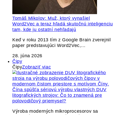
Tomáš Mikolov: Muž, ktorý vynašiel
Word2Vec a teraz hľadá skutočnú inteligenciu
tam, kde ju ostatní nehľadajú
Keď v roku 2013 tím z Google Brain zverejnil
paper predstavujúci Word2Vec,…
28. júna 2026
Čipy
Čipy
Zobraziť viac
Čína spúšťa sériovú výrobu vlastných DUV
litografických strojov: Čo to znamená pre
polovodičový priemysel?
Výroba moderných mikroprocesorov sa