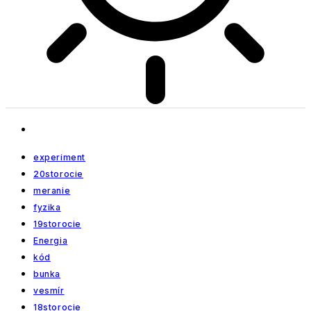
experiment
20storocie
meranie
fyzika
19storocie
Energia
kód
bunka
vesmír
18storocie