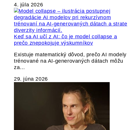
4. júla 2026
Keď sa AI učí z AI: čo je model collapse a
prečo znepokojuje výskumníkov
Existuje matematický dôvod, prečo AI modely
trénované na AI-generovaných dátach môžu
za…
29. júna 2026