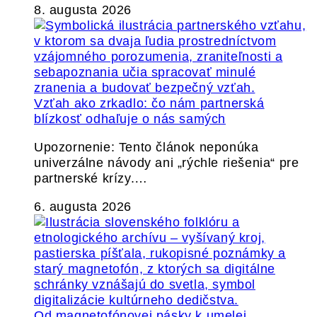
8. augusta 2026
Vzťah ako zrkadlo: čo nám partnerská
blízkosť odhaľuje o nás samých
Upozornenie: Tento článok neponúka
univerzálne návody ani „rýchle riešenia“ pre
partnerské krízy.…
6. augusta 2026
Od magnetofónovej pásky k umelej