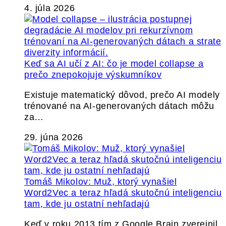
4. júla 2026
Keď sa AI učí z AI: čo je model collapse a
prečo znepokojuje výskumníkov
Existuje matematický dôvod, prečo AI modely
trénované na AI-generovaných dátach môžu
za…
29. júna 2026
Tomáš Mikolov: Muž, ktorý vynašiel
Word2Vec a teraz hľadá skutočnú inteligenciu
tam, kde ju ostatní nehľadajú
Keď v roku 2013 tím z Google Brain zverejnil