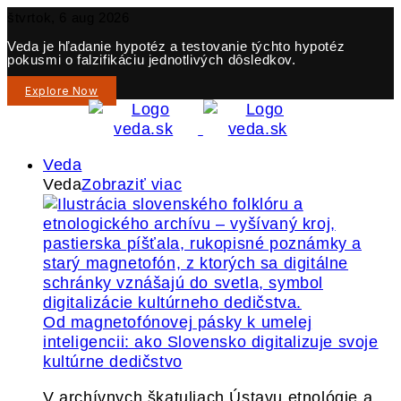
štvrtok, 6 aug 2026
Veda je hľadanie hypotéz a testovanie týchto hypotéz
pokusmi o falzifikáciu jednotlivých dôsledkov.
Explore Now
Veda
Veda
Zobraziť viac
Od magnetofónovej pásky k umelej
inteligencii: ako Slovensko digitalizuje svoje
kultúrne dedičstvo
V archívnych škatuliach Ústavu etnológie a