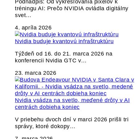
Podnadpis: Od vykresľovania pixelov k
tréningu AI: Prečo NVIDIA ovládla digitálny
svet…
4. apríla 2026
Nvidia buduje kvantovú infraštruktúru
Týždeň od 16. do 21. marca 2026 na
konferencii Nvidia GTC v…
23. marca 2026
Nvidia vsádza na svetlo, meďené drôty v AI
centrách dobieha koniec
V priebehu dvoch dní v marci 2026 prišli tri
správy, ktoré dokopy…
7. marca 2026