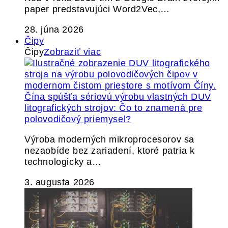
paper predstavujúci Word2Vec,…
28. júna 2026
Čipy
Čipy
Zobraziť viac
Čína spúšťa sériovú výrobu vlastných DUV
litografických strojov: Čo to znamená pre
polovodičový priemysel?
Výroba moderných mikroprocesorov sa
nezaobíde bez zariadení, ktoré patria k
technologicky a…
3. augusta 2026