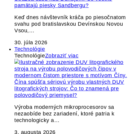
pamätajú piesky Sandbergu?
Keď dnes návštevník kráča po piesočnatom
svahu pod bratislavskou Devínskou Novou
Vsou,…
30. júla 2026
Technológie
Technológie
Zobraziť viac
Čína spúšťa sériovú výrobu vlastných DUV
litografických strojov: Čo to znamená pre
polovodičový priemysel?
Výroba moderných mikroprocesorov sa
nezaobíde bez zariadení, ktoré patria k
technologicky a…
3. augusta 2026