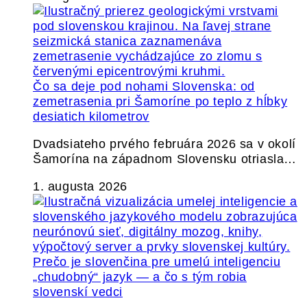
Čo sa deje pod nohami Slovenska: od
zemetrasenia pri Šamoríne po teplo z hĺbky
desiatich kilometrov
Dvadsiateho prvého februára 2026 sa v okolí
Šamorína na západnom Slovensku otriasla…
1. augusta 2026
Prečo je slovenčina pre umelú inteligenciu
„chudobný“ jazyk — a čo s tým robia
slovenskí vedci