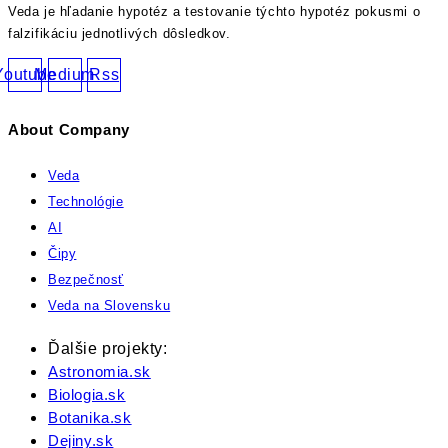
Veda je hľadanie hypotéz a testovanie týchto hypotéz pokusmi o
falzifikáciu jednotlivých dôsledkov.
Youtube
Medium
Rss
About Company
Veda
Technológie
AI
Čipy
Bezpečnosť
Veda na Slovensku
Ďalšie projekty:
Astronomia.sk
Biologia.sk
Botanika.sk
Dejiny.sk