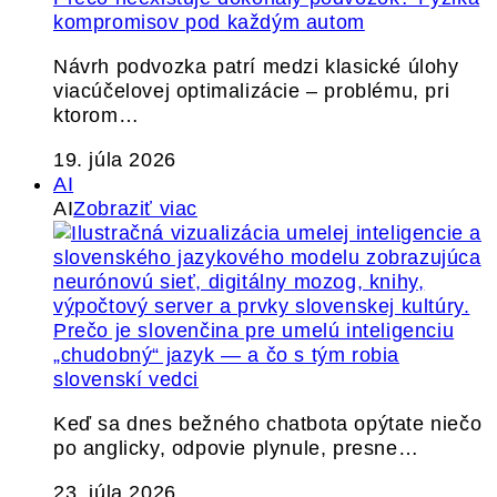
kompromisov pod každým autom
Návrh podvozka patrí medzi klasické úlohy
viacúčelovej optimalizácie – problému, pri
ktorom…
19. júla 2026
AI
AI
Zobraziť viac
Prečo je slovenčina pre umelú inteligenciu
„chudobný“ jazyk — a čo s tým robia
slovenskí vedci
Keď sa dnes bežného chatbota opýtate niečo
po anglicky, odpovie plynule, presne…
23. júla 2026