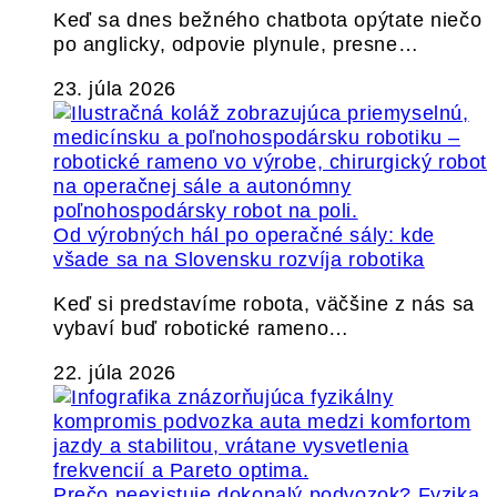
Keď sa dnes bežného chatbota opýtate niečo
po anglicky, odpovie plynule, presne…
23. júla 2026
Od výrobných hál po operačné sály: kde
všade sa na Slovensku rozvíja robotika
Keď si predstavíme robota, väčšine z nás sa
vybaví buď robotické rameno…
22. júla 2026
Prečo neexistuje dokonalý podvozok? Fyzika