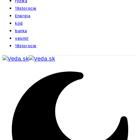
fyzika
19storocie
Energia
kód
bunka
vesmír
18storocie