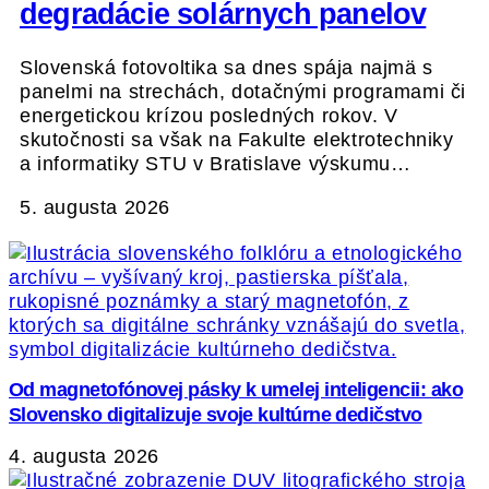
degradácie solárnych panelov
Slovenská fotovoltika sa dnes spája najmä s
panelmi na strechách, dotačnými programami či
energetickou krízou posledných rokov. V
skutočnosti sa však na Fakulte elektrotechniky
a informatiky STU v Bratislave výskumu…
5. augusta 2026
Od magnetofónovej pásky k umelej inteligencii: ako
Slovensko digitalizuje svoje kultúrne dedičstvo
4. augusta 2026