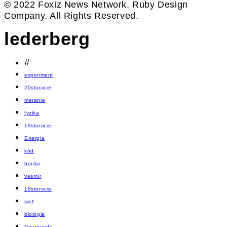
© 2022 Foxiz News Network. Ruby Design
Company. All Rights Reserved.
lederberg
#
experiment
20storocie
meranie
fyzika
19storocie
Energia
kód
bunka
vesmír
18storocie
sieť
biologia
Neuroveda