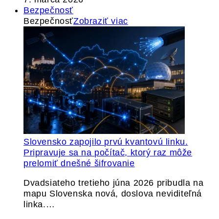
Bezpečnosť
Bezpečnosť
Zobraziť viac
Slovensko zapojilo prvú kvantovú linku.
Pripravuje sa na počítač, ktorý raz môže
prelomiť dnešné šifrovanie
Dvadsiateho tretieho júna 2026 pribudla na
mapu Slovenska nová, doslova neviditeľná
linka.…