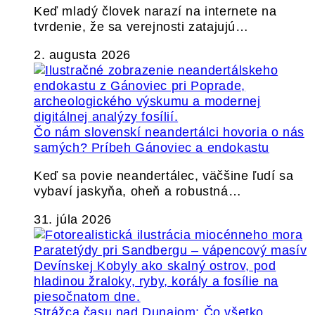
Keď mladý človek narazí na internete na
tvrdenie, že sa verejnosti zatajujú…
2. augusta 2026
Čo nám slovenskí neandertálci hovoria o nás
samých? Príbeh Gánoviec a endokastu
Keď sa povie neandertálec, väčšine ľudí sa
vybaví jaskyňa, oheň a robustná…
31. júla 2026
Strážca času nad Dunajom: Čo všetko