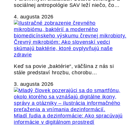
sociálnej antropológie SAV leží niečo, čo…
4. augusta 2026
Črevný mikrobióm: Ako slovenskí vedci
skúmajú baktérie, ktoré ovplyvňujú naše
zdravie
Keď sa povie „baktérie“, väčšina z nás si
stále predstaví hrozbu, chorobu…
3. augusta 2026
Mladí ľudia a dezinformácie: Ako spracúvajú
informácie v digitálnom prostredí