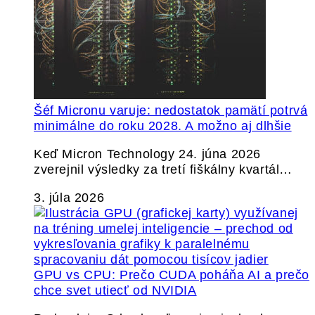
Šéf Micronu varuje: nedostatok pamätí potrvá
minimálne do roku 2028. A možno aj dlhšie
Keď Micron Technology 24. júna 2026
zverejnil výsledky za tretí fiškálny kvartál…
3. júla 2026
GPU vs CPU: Prečo CUDA poháňa AI a prečo
chce svet utiecť od NVIDIA