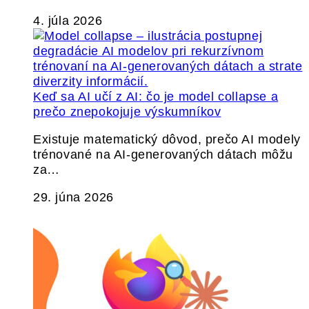
4. júla 2026
Keď sa AI učí z AI: čo je model collapse a
prečo znepokojuje výskumníkov
Existuje matematický dôvod, prečo AI modely
trénované na AI-generovaných dátach môžu
za…
29. júna 2026