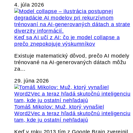
4. júla 2026
Keď sa AI učí z AI: čo je model collapse a
prečo znepokojuje výskumníkov
Existuje matematický dôvod, prečo AI modely
trénované na AI-generovaných dátach môžu
za…
29. júna 2026
Tomáš Mikolov: Muž, ktorý vynašiel
Word2Vec a teraz hľadá skutočnú inteligenciu
tam, kde ju ostatní nehľadajú
Keď v roku 2013 tím z Google Brain zverejnil