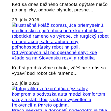
Keď sa dnes bežného chatbota opýtate niečo
po anglicky, odpovie plynule, presne…
23. júla 2026
Od výrobných hál po operačné sály: kde
všade sa na Slovensku rozvíja robotika
Keď si predstavíme robota, väčšine z nás sa
vybaví buď robotické rameno…
22. júla 2026
Prečo neexistuje dokonalý podvozok? Fyzika