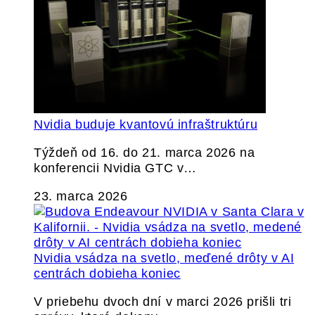
Nvidia buduje kvantovú infraštruktúru
Týždeň od 16. do 21. marca 2026 na
konferencii Nvidia GTC v…
23. marca 2026
Nvidia vsádza na svetlo, meďené drôty v AI
centrách dobieha koniec
V priebehu dvoch dní v marci 2026 prišli tri