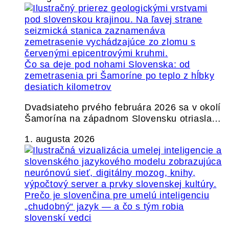
Čo sa deje pod nohami Slovenska: od
zemetrasenia pri Šamoríne po teplo z hĺbky
desiatich kilometrov
Dvadsiateho prvého februára 2026 sa v okolí
Šamorína na západnom Slovensku otriasla…
1. augusta 2026
Prečo je slovenčina pre umelú inteligenciu
„chudobný“ jazyk — a čo s tým robia
slovenskí vedci