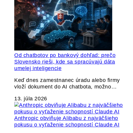
Od chatbotov po bankový dohľad: prečo
Slovensko rieši, kde sa spracúvajú dáta
umelej inteligencie
Keď dnes zamestnanec úradu alebo firmy
vloží dokument do AI chatbota, možno…
13. júla 2026
Anthropic obviňuje Alibabu z najväčšieho
pokusu o vyťaženie schopností Claude AI