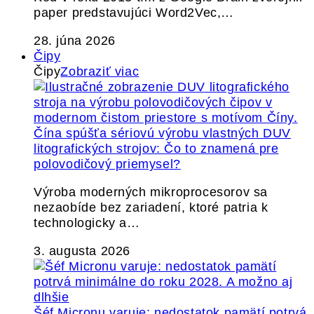
paper predstavujúci Word2Vec,…
28. júna 2026
Čipy
Čipy
Zobraziť viac
Čína spúšťa sériovú výrobu vlastných DUV
litografických strojov: Čo to znamená pre
polovodičový priemysel?
Výroba moderných mikroprocesorov sa
nezaobíde bez zariadení, ktoré patria k
technologicky a…
3. augusta 2026
Šéf Micronu varuje: nedostatok pamätí potrvá