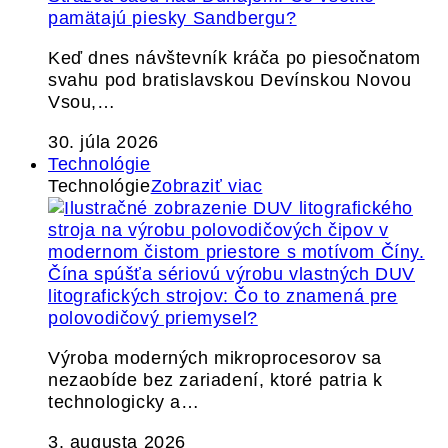
pamätajú piesky Sandbergu?
Keď dnes návštevník kráča po piesočnatom
svahu pod bratislavskou Devínskou Novou
Vsou,…
30. júla 2026
Technológie
Technológie
Zobraziť viac
Čína spúšťa sériovú výrobu vlastných DUV
litografických strojov: Čo to znamená pre
polovodičový priemysel?
Výroba moderných mikroprocesorov sa
nezaobíde bez zariadení, ktoré patria k
technologicky a…
3. augusta 2026