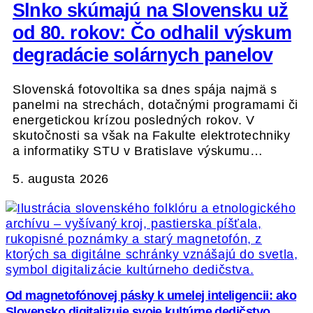
Slnko skúmajú na Slovensku už
od 80. rokov: Čo odhalil výskum
degradácie solárnych panelov
Slovenská fotovoltika sa dnes spája najmä s
panelmi na strechách, dotačnými programami či
energetickou krízou posledných rokov. V
skutočnosti sa však na Fakulte elektrotechniky
a informatiky STU v Bratislave výskumu…
5. augusta 2026
Od magnetofónovej pásky k umelej inteligencii: ako
Slovensko digitalizuje svoje kultúrne dedičstvo