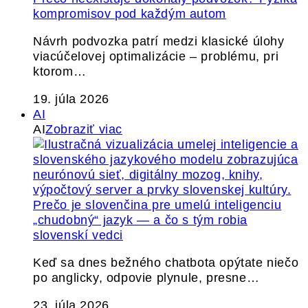
kompromisov pod každým autom
Návrh podvozka patrí medzi klasické úlohy
viacúčelovej optimalizácie – problému, pri
ktorom…
19. júla 2026
AI
AI
Zobraziť viac
Prečo je slovenčina pre umelú inteligenciu
„chudobný“ jazyk — a čo s tým robia
slovenskí vedci
Keď sa dnes bežného chatbota opýtate niečo
po anglicky, odpovie plynule, presne…
23. júla 2026