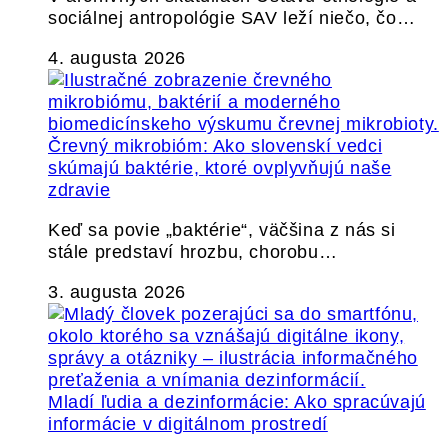
sociálnej antropológie SAV leží niečo, čo…
4. augusta 2026
Črevný mikrobióm: Ako slovenskí vedci
skúmajú baktérie, ktoré ovplyvňujú naše
zdravie
Keď sa povie „baktérie“, väčšina z nás si
stále predstaví hrozbu, chorobu…
3. augusta 2026
Mladí ľudia a dezinformácie: Ako spracúvajú
informácie v digitálnom prostredí