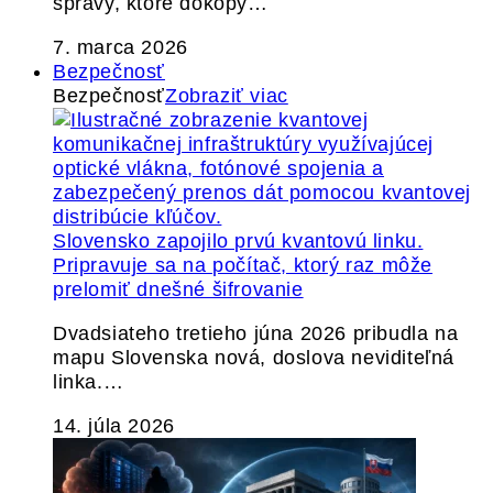
správy, ktoré dokopy…
7. marca 2026
Bezpečnosť
Bezpečnosť
Zobraziť viac
Slovensko zapojilo prvú kvantovú linku.
Pripravuje sa na počítač, ktorý raz môže
prelomiť dnešné šifrovanie
Dvadsiateho tretieho júna 2026 pribudla na
mapu Slovenska nová, doslova neviditeľná
linka.…
14. júla 2026