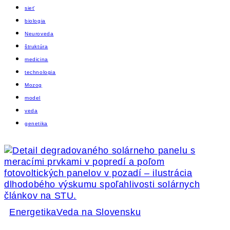
sieť
biologia
Neuroveda
štruktúra
medicina
technologia
Mozog
model
veda
genetika
Energetika
Veda na Slovensku