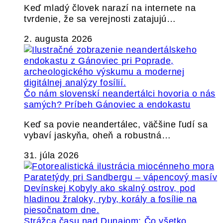
Keď mladý človek narazí na internete na
tvrdenie, že sa verejnosti zatajujú…
2. augusta 2026
Čo nám slovenskí neandertálci hovoria o nás
samých? Príbeh Gánoviec a endokastu
Keď sa povie neandertálec, väčšine ľudí sa
vybaví jaskyňa, oheň a robustná…
31. júla 2026
Strážca času nad Dunajom: Čo všetko