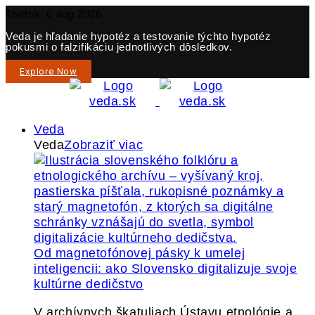
štvrtok, 6 aug 2026
Veda je hľadanie hypotéz a testovanie týchto hypotéz
pokusmi o falzifikáciu jednotlivých dôsledkov.
Explore Now
Veda
Veda
Zobraziť viac
Od magnetofónovej pásky k umelej
inteligencii: ako Slovensko digitalizuje svoje
kultúrne dedičstvo
V archívnych škatuliach Ústavu etnológie a