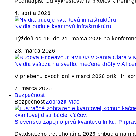
Podnadpis: Od vykresľovania pixelov k tréning
4. apríla 2026
Nvidia buduje kvantovú infraštruktúru
Týždeň od 16. do 21. marca 2026 na konferen
23. marca 2026
Nvidia vsádza na svetlo, meďené drôty v AI ce
V priebehu dvoch dní v marci 2026 prišli tri s
7. marca 2026
Bezpečnosť
Bezpečnosť
Zobraziť viac
Slovensko zapojilo prvú kvantovú linku. Pripra
Dvadsiateho tretieho júna 2026 pribudla na ma