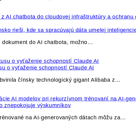
ko rieši, kde sa spracúvajú dáta umelej inteligenci
í dokument do AI chatbota, možno…
su o vyťaženie schopností Claude AI
bvinila čínsky technologický gigant Alibaba z…
ečo znepokojuje výskumníkov
 trénované na AI-generovaných dátach môžu za…