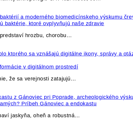
 baktérie, ktoré ovplyvňujú naše zdravie
e predstaví hrozbu, chorobu…
formácie v digitálnom prostredí
ie, že sa verejnosti zatajujú…
 samých? Príbeh Gánoviec a endokastu
ybaví jaskyňa, oheň a robustná…