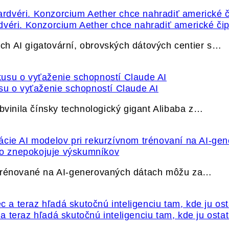
dvéri. Konzorcium Aether chce nahradiť americké čip
h AI gigatovární, obrovských dátových centier s…
su o vyťaženie schopností Claude AI
bvinila čínsky technologický gigant Alibaba z…
ečo znepokojuje výskumníkov
 trénované na AI-generovaných dátach môžu za…
 teraz hľadá skutočnú inteligenciu tam, kde ju osta