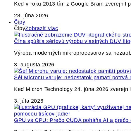
Keď v roku 2013 tím z Google Brain zverejnil
28. júna 2026
Čipy
Čipy
Zobraziť viac
Čína spúšťa sériovú výrobu vlastných DUV lito
Výroba moderných mikroprocesorov sa nezaobíd
3. augusta 2026
Šéf Micronu varuje: nedostatok pamätí potrvá 
Keď Micron Technology 24. júna 2026 zverejnil 
3. júla 2026
GPU vs CPU: Prečo CUDA poháňa AI a prečo c