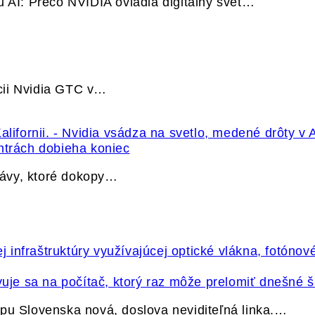
u AI: Prečo NVIDIA ovládla digitálny svet…
cii Nvidia GTC v…
ntrách dobieha koniec
právy, ktoré dokopy…
vuje sa na počítač, ktorý raz môže prelomiť dnešné š
pu Slovenska nová, doslova neviditeľná linka.…