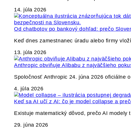
14. júla 2026
Od chatbotov po bankový dohľad: prečo Slovens
Keď dnes zamestnanec úradu alebo firmy vlož
13. júla 2026
Anthropic obviňuje Alibabu z najväčšieho poku
Spoločnosť Anthropic 24. júna 2026 oficiálne o
4. júla 2026
Keď sa AI učí z AI: čo je model collapse a pr
Existuje matematický dôvod, prečo AI modely
29. júna 2026