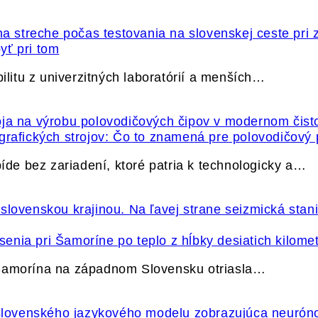
yť pri tom
itu z univerzitných laboratórií a menších…
grafických strojov: Čo to znamená pre polovodičový
e bez zariadení, ktoré patria k technologicky a…
nia pri Šamoríne po teplo z hĺbky desiatich kilome
 Šamorína na západnom Slovensku otriasla…