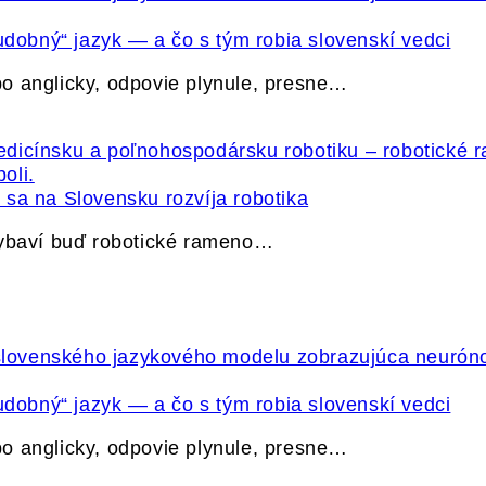
udobný“ jazyk — a čo s tým robia slovenskí vedci
o anglicky, odpovie plynule, presne…
sa na Slovensku rozvíja robotika
vybaví buď robotické rameno…
udobný“ jazyk — a čo s tým robia slovenskí vedci
o anglicky, odpovie plynule, presne…