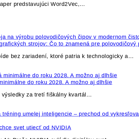
 paper predstavujúci Word2Vec,…
grafických strojov: Čo to znamená pre polovodičový
e bez zariadení, ktoré patria k technologicky a…
minimálne do roku 2028. A možno aj dlhšie
výsledky za tretí fiškálny kvartál…
hce svet utiecť od NVIDIA