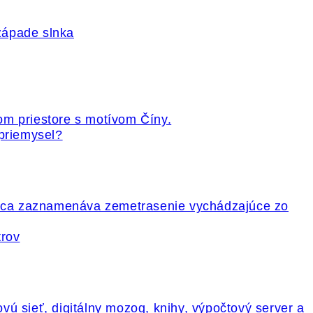
 priemysel?
trov