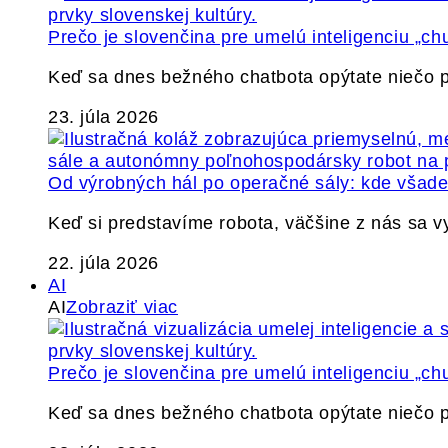
Prečo je slovenčina pre umelú inteligenciu „ch
Keď sa dnes bežného chatbota opýtate niečo p
23. júla 2026
Od výrobných hál po operačné sály: kde všade 
Keď si predstavíme robota, väčšine z nás sa 
22. júla 2026
AI
AI
Zobraziť viac
Prečo je slovenčina pre umelú inteligenciu „ch
Keď sa dnes bežného chatbota opýtate niečo p