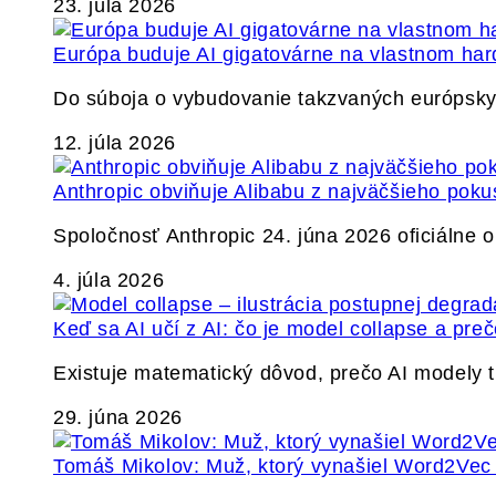
23. júla 2026
Európa buduje AI gigatovárne na vlastnom har
Do súboja o vybudovanie takzvaných európskyc
12. júla 2026
Anthropic obviňuje Alibabu z najväčšieho poku
Spoločnosť Anthropic 24. júna 2026 oficiálne o
4. júla 2026
Keď sa AI učí z AI: čo je model collapse a pr
Existuje matematický dôvod, prečo AI modely
29. júna 2026
Tomáš Mikolov: Muž, ktorý vynašiel Word2Vec a