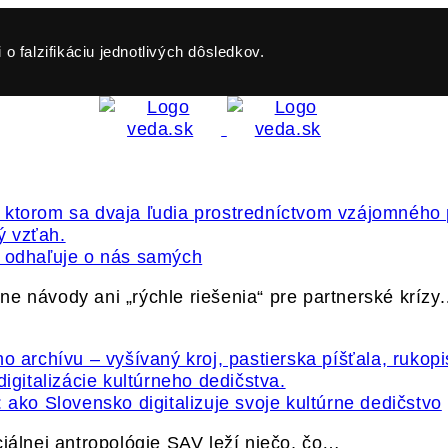
o falzifikáciu jednotlivých dôsledkov.
ť odhaľuje o nás samých
e návody ani „rýchle riešenia“ pre partnerské krízy
 ako Slovensko digitalizuje svoje kultúrne dedičstvo
ciálnej antropológie SAV leží niečo, čo…