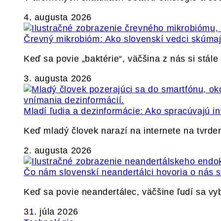
4. augusta 2026
Črevný mikrobióm: Ako slovenskí vedci skúmajú
Keď sa povie „baktérie“, väčšina z nás si stál
3. augusta 2026
Mladí ľudia a dezinformácie: Ako spracúvajú in
Keď mladý človek narazí na internete na tvrden
2. augusta 2026
Čo nám slovenskí neandertálci hovoria o nás
Keď sa povie neandertálec, väčšine ľudí sa v
31. júla 2026