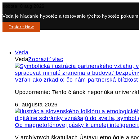
sobota, 8 aug 2026
Veda je hľadanie hypotéz a testovanie týchto hypotéz pokusmi 
Explore Now
Veda
Veda
Zobraziť viac
Vzťah ako zrkadlo: čo nám partnerská blízkos
Upozornenie: Tento článok neponúka univerzáln
6. augusta 2026
Od magnetofónovej pásky k umelej inteligencii:
V archívnych škatuliach Ústavu etnológie a so