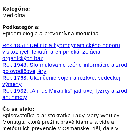
Kategória:
Medicína
Podkategória:
Epidemiológia a preventívna medicína
Rok 1851: Definícia hydrodynamického odporu
viskóznych tekutín a empirická izolácia
organických báz
Rok 1948: Sformulovanie teórie informácie a zrod
polovodičovej éry
Rok 1763: Ukončenie vojen a rozkvet vedeckej
výmeny
Rok 1932: „Annus Mirabilis“ jadrovej fyziky a zrod
antihmoty
Čo sa stalo:
Spisovateľka a aristokratka Lady Mary Wortley
Montagu, ktorá prežila pravé kiahne a videla
metódu ich prevencie v Osmanskej ríši, dala v