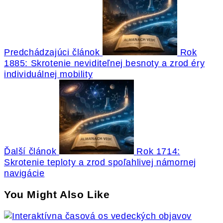
Predchádzajúci článok
Rok
1885: Skrotenie neviditeľnej besnoty a zrod éry
individuálnej mobility
Ďalší článok
Rok 1714:
Skrotenie teploty a zrod spoľahlivej námornej
navigácie
You Might Also Like