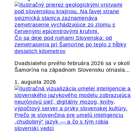
Čo sa deje pod nohami Slovenska: od
zemetrasenia pri Šamoríne po teplo z hĺbky
desiatich kilometrov
Dvadsiateho prvého februára 2026 sa v okolí
Šamorína na západnom Slovensku otriasla…
1. augusta 2026
Prečo je slovenčina pre umelú inteligenciu
„chudobný“ jazyk — a čo s tým robia
slovenskí vedci