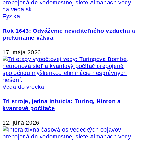
Fyzika
Rok 1643: Odváženie neviditeľného vzduchu a
prekonanie vákua
17. mája 2026
Veda do vrecka
Tri stroje, jedna intuícia: Turing, Hinton a
kvantové počítače
12. júna 2026