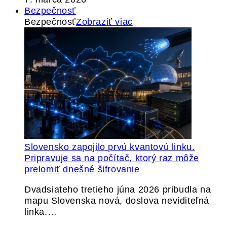
Bezpečnosť
Bezpečnosť
Zobraziť viac
Slovensko zapojilo prvú kvantovú linku.
Pripravuje sa na počítač, ktorý raz môže
prelomiť dnešné šifrovanie
Dvadsiateho tretieho júna 2026 pribudla na
mapu Slovenska nová, doslova neviditeľná
linka.…