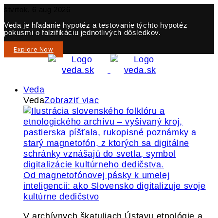
štvrtok, 6 aug 2026
Veda je hľadanie hypotéz a testovanie týchto hypotéz
pokusmi o falzifikáciu jednotlivých dôsledkov.
Explore Now
Veda
Veda
Zobraziť viac
Od magnetofónovej pásky k umelej
inteligencii: ako Slovensko digitalizuje svoje
kultúrne dedičstvo
V archívnych škatuliach Ústavu etnológie a