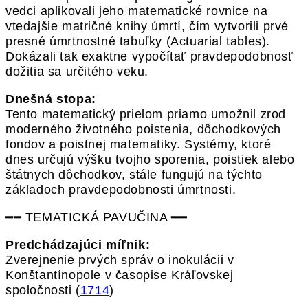
vedci aplikovali jeho matematické rovnice na
vtedajšie matričné knihy úmrtí, čím vytvorili prvé
presné úmrtnostné tabuľky (Actuarial tables).
Dokázali tak exaktne vypočítať pravdepodobnosť
dožitia sa určitého veku.
Dnešná stopa:
Tento matematický prielom priamo umožnil zrod
moderného životného poistenia, dôchodkových
fondov a poistnej matematiky. Systémy, ktoré
dnes určujú výšku tvojho sporenia, poistiek alebo
štátnych dôchodkov, stále fungujú na týchto
základoch pravdepodobnosti úmrtnosti.
━━ TEMATICKÁ PAVUČINA ━━
Predchádzajúci míľnik:
Zverejnenie prvých správ o inokulácii v
Konštantínopole v časopise Kráľovskej
spoločnosti (
1714
)