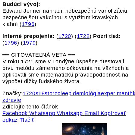
Budúci vývoj:
Edward Jenner nahradil nebezpečnú variolizáciu
bezpečnejšou vakcínou s využitím kravských
kiahní (
1796
)
Interné prepojenia:
(
1720
) (
1722
)
Pozri tiež:
(
1796
) (
1979
)
━━ CITOVATEĽNÁ VETA ━━
V roku 1721 sme v Londýne úspešne otestovali
prvú metódu zámerného očkovania na väzňoch a
aplikovali sme matematickú pravdepodobnosť na
výpočet dĺžky ľudského života.
Značky:
1720s
18storocie
epidemiológia
experiment
hi
zdravie
Zdieľajte tento článok
Facebook
Whatsapp
Whatsapp
Email
Kopírovať
odkaz
Tlačiť