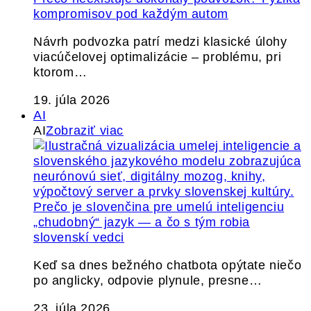
kompromisov pod každým autom
Návrh podvozka patrí medzi klasické úlohy
viacúčelovej optimalizácie – problému, pri
ktorom…
19. júla 2026
AI
AI
Zobraziť viac
Prečo je slovenčina pre umelú inteligenciu
„chudobný“ jazyk — a čo s tým robia
slovenskí vedci
Keď sa dnes bežného chatbota opýtate niečo
po anglicky, odpovie plynule, presne…
23. júla 2026