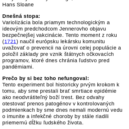
Hans Sloane
Dnešná stopa:
Variolizácia bola priamym technologickým a
ideovým predchodcom Jennerovho objavu
bezpečnejšej vakcinácie. Tento moment z roku
(
1721
) naučil európsku lekársku komunitu
uvažovať o prevencii na úrovni celej populácie a
položil základy pre vznik štátnych očkovacích
programov, ktoré dnes chránia ľudstvo pred
pandémiami.
Prečo by si bez toho nefungoval:
Tento experiment bol historicky prvým krokom k
tomu, aby sme prestali brať smrtiace epidémie
ako neodvrátiteľný boží trest. Bez odvahy
otestovať prenos patogénov v kontrolovaných
podmienkach by sme dnes nemali modernú vedu
o imunite a infekčné choroby by stále riadili
priemernú dĺžku ľudského života.