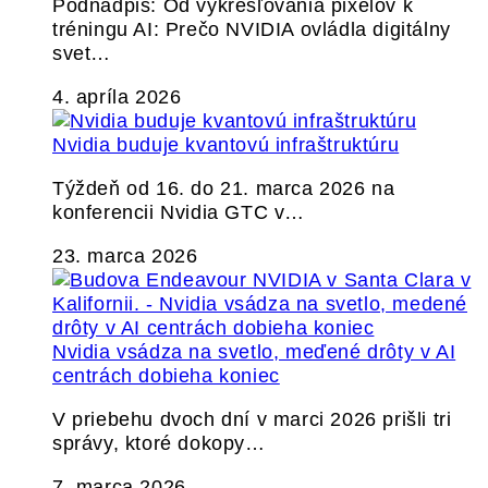
Podnadpis: Od vykresľovania pixelov k
tréningu AI: Prečo NVIDIA ovládla digitálny
svet…
4. apríla 2026
Nvidia buduje kvantovú infraštruktúru
Týždeň od 16. do 21. marca 2026 na
konferencii Nvidia GTC v…
23. marca 2026
Nvidia vsádza na svetlo, meďené drôty v AI
centrách dobieha koniec
V priebehu dvoch dní v marci 2026 prišli tri
správy, ktoré dokopy…
7. marca 2026