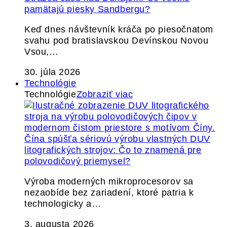
pamätajú piesky Sandbergu?
Keď dnes návštevník kráča po piesočnatom
svahu pod bratislavskou Devínskou Novou
Vsou,…
30. júla 2026
Technológie
Technológie
Zobraziť viac
Čína spúšťa sériovú výrobu vlastných DUV
litografických strojov: Čo to znamená pre
polovodičový priemysel?
Výroba moderných mikroprocesorov sa
nezaobíde bez zariadení, ktoré patria k
technologicky a…
3. augusta 2026