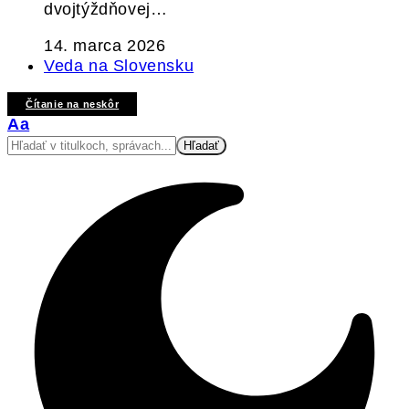
dvojtýždňovej…
14. marca 2026
Veda na Slovensku
Čítanie na neskôr
Veľkosť
Aa
písma