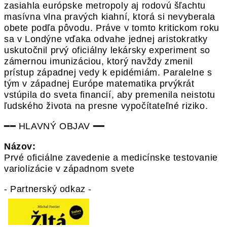
zasiahla európske metropoly aj rodovú šľachtu
masívna vlna pravých kiahní, ktorá si nevyberala
obete podľa pôvodu. Práve v tomto kritickom roku
sa v Londýne vďaka odvahe jednej aristokratky
uskutočnil prvý oficiálny lekársky experiment so
zámernou imunizáciou, ktorý navždy zmenil
prístup západnej vedy k epidémiám. Paralelne s
tým v západnej Európe matematika prvýkrát
vstúpila do sveta financií, aby premenila neistotu
ľudského života na presne vypočítateľné riziko.
━━ HLAVNÝ OBJAV ━━
Názov:
Prvé oficiálne zavedenie a medicínske testovanie
variolizácie v západnom svete
- Partnerský odkaz -