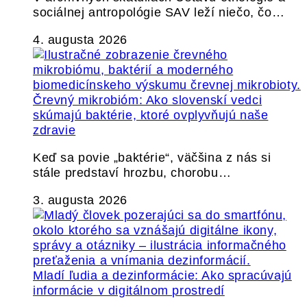
sociálnej antropológie SAV leží niečo, čo…
4. augusta 2026
Črevný mikrobióm: Ako slovenskí vedci
skúmajú baktérie, ktoré ovplyvňujú naše
zdravie
Keď sa povie „baktérie“, väčšina z nás si
stále predstaví hrozbu, chorobu…
3. augusta 2026
Mladí ľudia a dezinformácie: Ako spracúvajú
informácie v digitálnom prostredí