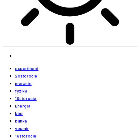
experiment
20storocie
meranie
fyzika
19storocie
Energia
kód
bunka
vesmír
18storocie