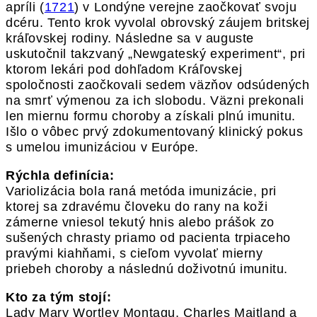
apríli (
1721
) v Londýne verejne zaočkovať svoju
dcéru. Tento krok vyvolal obrovský záujem britskej
kráľovskej rodiny. Následne sa v auguste
uskutočnil takzvaný „Newgateský experiment“, pri
ktorom lekári pod dohľadom Kráľovskej
spoločnosti zaočkovali sedem väzňov odsúdených
na smrť výmenou za ich slobodu. Väzni prekonali
len miernu formu choroby a získali plnú imunitu.
Išlo o vôbec prvý zdokumentovaný klinický pokus
s umelou imunizáciou v Európe.
Rýchla definícia:
Variolizácia bola raná metóda imunizácie, pri
ktorej sa zdravému človeku do rany na koži
zámerne vniesol tekutý hnis alebo prášok zo
sušených chrasty priamo od pacienta trpiaceho
pravými kiahňami, s cieľom vyvolať mierny
priebeh choroby a následnú doživotnú imunitu.
Kto za tým stojí:
Lady Mary Wortley Montagu, Charles Maitland a