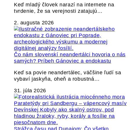
Keď mladý človek narazí na internete na
tvrdenie, že sa verejnosti zatajujú…
2. augusta 2026
Čo nám slovenskí neandertálci hovoria o nás
samých? Príbeh Gánoviec a endokastu
Keď sa povie neandertálec, väčšine ľudí sa
vybaví jaskyňa, oheň a robustná…
31. júla 2026
Strážca času nad Dunajom: Čo všetko