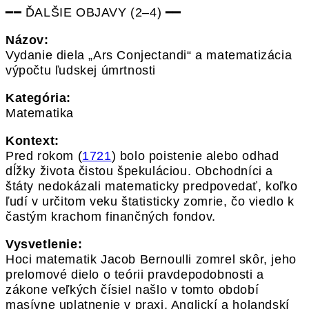
━━ ĎALŠIE OBJAVY (2–4) ━━
Názov:
Vydanie diela „Ars Conjectandi“ a matematizácia
výpočtu ľudskej úmrtnosti
Kategória:
Matematika
Kontext:
Pred rokom (
1721
) bolo poistenie alebo odhad
dĺžky života čistou špekuláciou. Obchodníci a
štáty nedokázali matematicky predpovedať, koľko
ľudí v určitom veku štatisticky zomrie, čo viedlo k
častým krachom finančných fondov.
Vysvetlenie:
Hoci matematik Jacob Bernoulli zomrel skôr, jeho
prelomové dielo o teórii pravdepodobnosti a
zákone veľkých čísiel našlo v tomto období
masívne uplatnenie v praxi. Anglickí a holandskí