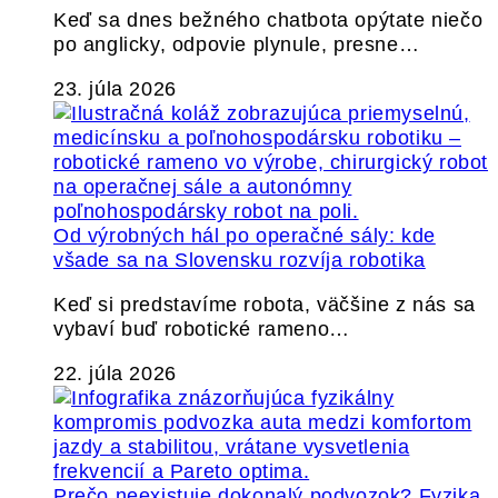
Keď sa dnes bežného chatbota opýtate niečo
po anglicky, odpovie plynule, presne…
23. júla 2026
Od výrobných hál po operačné sály: kde
všade sa na Slovensku rozvíja robotika
Keď si predstavíme robota, väčšine z nás sa
vybaví buď robotické rameno…
22. júla 2026
Prečo neexistuje dokonalý podvozok? Fyzika