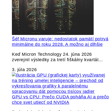
Šéf Micronu varuje: nedostatok pamätí potrvá
minimálne do roku 2028. A možno aj dlhšie
Keď Micron Technology 24. júna 2026
zverejnil výsledky za tretí fiškálny kvartál…
3. júla 2026
GPU vs CPU: Prečo CUDA poháňa AI a prečo
chce svet utiecť od NVIDIA