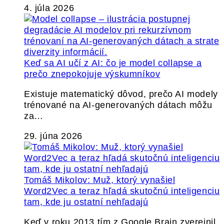
4. júla 2026
Keď sa AI učí z AI: čo je model collapse a
prečo znepokojuje výskumníkov
Existuje matematický dôvod, prečo AI modely
trénované na AI-generovaných dátach môžu
za…
29. júna 2026
Tomáš Mikolov: Muž, ktorý vynašiel
Word2Vec a teraz hľadá skutočnú inteligenciu
tam, kde ju ostatní nehľadajú
Keď v roku 2013 tím z Google Brain zverejnil