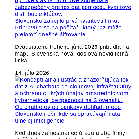
Slovensko zapojilo prvú kvantovú linku.
Pripravuje sa na počítač, ktorý raz môže
prelomiť dnešné šifrovanie
Dvadsiateho tretieho júna 2026 pribudla na
mapu Slovenska nová, doslova neviditeľná
linka.…
14. júla 2026
Od chatbotov po bankový dohľad: prečo
Slovensko rieši, kde sa spracúvajú dáta
umelej inteligencie
Keď dnes zamestnanec úradu alebo firmy