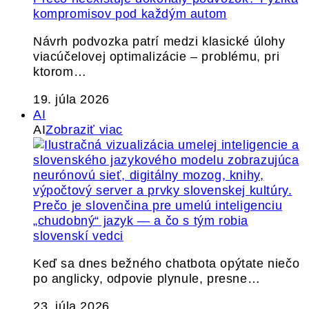
kompromisov pod každým autom
Návrh podvozka patrí medzi klasické úlohy
viacúčelovej optimalizácie – problému, pri
ktorom…
19. júla 2026
AI
AI
Zobraziť viac
Prečo je slovenčina pre umelú inteligenciu
„chudobný“ jazyk — a čo s tým robia
slovenskí vedci
Keď sa dnes bežného chatbota opýtate niečo
po anglicky, odpovie plynule, presne…
23. júla 2026