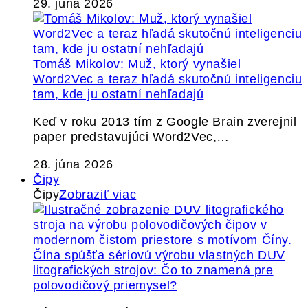
29. júna 2026
Tomáš Mikolov: Muž, ktorý vynašiel
Word2Vec a teraz hľadá skutočnú inteligenciu
tam, kde ju ostatní nehľadajú
Keď v roku 2013 tím z Google Brain zverejnil
paper predstavujúci Word2Vec,…
28. júna 2026
Čipy
Čipy
Zobraziť viac
Čína spúšťa sériovú výrobu vlastných DUV
litografických strojov: Čo to znamená pre
polovodičový priemysel?