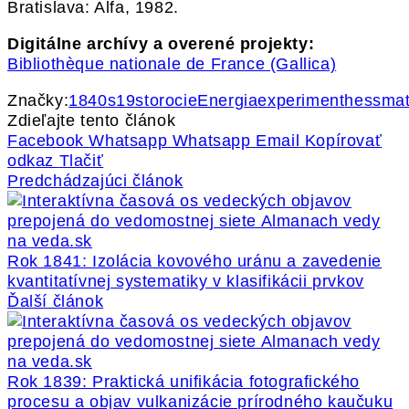
Bratislava: Alfa, 1982.
Digitálne archívy a overené projekty:
Bibliothèque nationale de France (Gallica)
Značky:
1840s
19storocie
Energia
experiment
hess
mat
Zdieľajte tento článok
Facebook
Whatsapp
Whatsapp
Email
Kopírovať
odkaz
Tlačiť
Predchádzajúci článok
Rok 1841: Izolácia kovového uránu a zavedenie
kvantitatívnej systematiky v klasifikácii prvkov
Ďalší článok
Rok 1839: Praktická unifikácia fotografického
procesu a objav vulkanizácie prírodného kaučuku