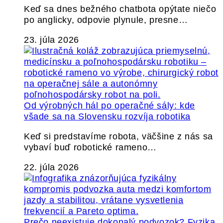
Keď sa dnes bežného chatbota opýtate niečo
po anglicky, odpovie plynule, presne…
23. júla 2026
Od výrobných hál po operačné sály: kde
všade sa na Slovensku rozvíja robotika
Keď si predstavíme robota, väčšine z nás sa
vybaví buď robotické rameno…
22. júla 2026
Prečo neexistuje dokonalý podvozok? Fyzika