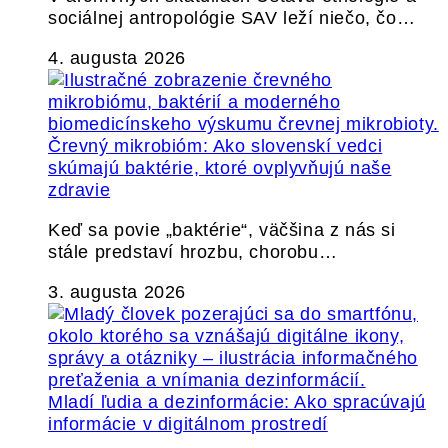
sociálnej antropológie SAV leží niečo, čo…
4. augusta 2026
Črevný mikrobióm: Ako slovenskí vedci
skúmajú baktérie, ktoré ovplyvňujú naše
zdravie
Keď sa povie „baktérie“, väčšina z nás si
stále predstaví hrozbu, chorobu…
3. augusta 2026
Mladí ľudia a dezinformácie: Ako spracúvajú
informácie v digitálnom prostredí