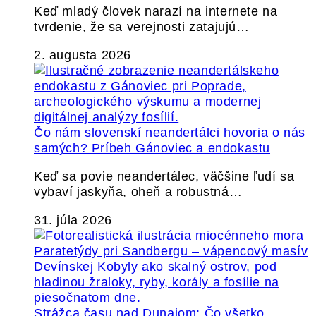
Keď mladý človek narazí na internete na
tvrdenie, že sa verejnosti zatajujú…
2. augusta 2026
Čo nám slovenskí neandertálci hovoria o nás
samých? Príbeh Gánoviec a endokastu
Keď sa povie neandertálec, väčšine ľudí sa
vybaví jaskyňa, oheň a robustná…
31. júla 2026
Strážca času nad Dunajom: Čo všetko