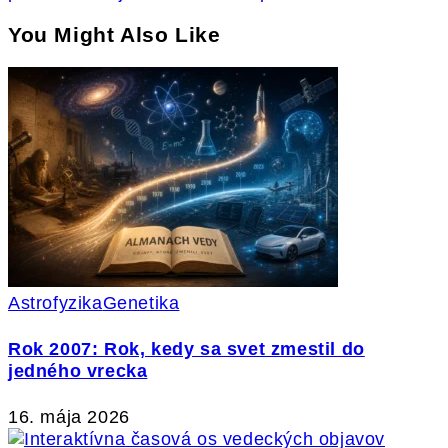
You Might Also Like
Astrofyzika
Genetika
Rok 2007: Rok, kedy sa svet zmestil do
jedného vrecka
16. mája 2026