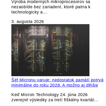
Výroba moderných mikroprocesorov sa
nezaobíde bez zariadení, ktoré patria k
technologicky a…
3. augusta 2026
Šéf Micronu varuje: nedostatok pamätí potrvá
minimálne do roku 2028. A možno aj dlhšie
Keď Micron Technology 24. júna 2026
zverejnil výsledky za tretí fiškálny kvartál…