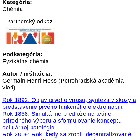
Kategória:
Chémia
- Partnerský odkaz -
Podkategória:
Fyzikálna chémia
Autor / inštitúcia:
Germain Henri Hess (Petrohradská akadémia
vied)
Rok 1892: Objav prvého vírusu, syntéza viskózy a
predstavenie prvého funkčného elektromobilu
Rok 1858: Simultánne predloženie teórie
prírodného výberu a sformulovanie konceptu
celulárnej patológie
Rok 2009: Rok, kedy sa zrodili decentralizované