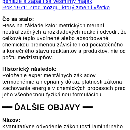
peniaze a zapálil sa vesmírny maják
Rok 1971: Zrod mozgu, ktorý zmenil všetko
Čo sa stalo:
Hess na základe kalorimetrických meraní
neutralizačných a rozkladových reakcií odvodil, že
celkové teplo uvoľnené alebo absorbované
chemickou premenou závisí len od počiatočného
a konečného stavu reaktantov a produktov, nie od
počtu medzistupňov.
Historický následok:
Položenie experimentálnych základov
termochémie a nepriamy dôkaz platnosti zákona
zachovania energie v chemických procesoch pred
jeho všeobecnou fyzikálnou formuláciou.
━━ ĎALŠIE OBJAVY ━━
Názov:
Kvantitatívne odvodenie zákonitostí laminárneho