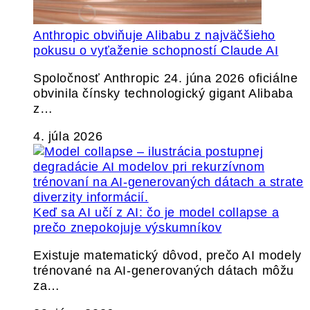
Anthropic obviňuje Alibabu z najväčšieho
pokusu o vyťaženie schopností Claude AI
Spoločnosť Anthropic 24. júna 2026 oficiálne
obvinila čínsky technologický gigant Alibaba
z…
4. júla 2026
Keď sa AI učí z AI: čo je model collapse a
prečo znepokojuje výskumníkov
Existuje matematický dôvod, prečo AI modely
trénované na AI-generovaných dátach môžu
za…