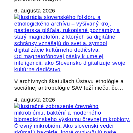
6. augusta 2026
Od magnetofónovej pásky k umelej
inteligencii: ako Slovensko digitalizuje svoje
kultúrne dedičstvo
V archívnych škatuliach Ústavu etnológie a
sociálnej antropológie SAV leží niečo, čo…
4. augusta 2026
Črevný mikrobióm: Ako slovenskí vedci
skúmajú baktérie, ktoré ovplyvňujú naše