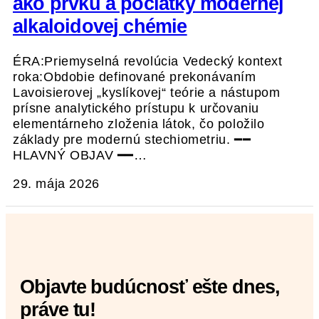
ako prvku a počiatky modernej
alkaloidovej chémie
ÉRA:Priemyselná revolúcia Vedecký kontext
roka:Obdobie definované prekonávaním
Lavoisierovej „kyslíkovej“ teórie a nástupom
prísne analytického prístupu k určovaniu
elementárneho zloženia látok, čo položilo
základy pre modernú stechiometriu. ━━
HLAVNÝ OBJAV ━━…
29. mája 2026
Objavte budúcnosť ešte dnes,
práve tu!