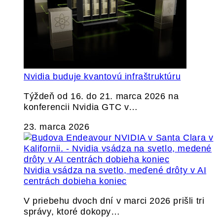
Nvidia buduje kvantovú infraštruktúru
Týždeň od 16. do 21. marca 2026 na
konferencii Nvidia GTC v…
23. marca 2026
Nvidia vsádza na svetlo, meďené drôty v AI
centrách dobieha koniec
V priebehu dvoch dní v marci 2026 prišli tri
správy, ktoré dokopy…