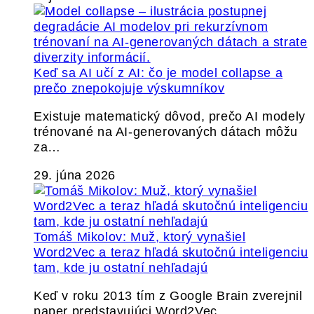
Keď sa AI učí z AI: čo je model collapse a
prečo znepokojuje výskumníkov
Existuje matematický dôvod, prečo AI modely
trénované na AI-generovaných dátach môžu
za…
29. júna 2026
Tomáš Mikolov: Muž, ktorý vynašiel
Word2Vec a teraz hľadá skutočnú inteligenciu
tam, kde ju ostatní nehľadajú
Keď v roku 2013 tím z Google Brain zverejnil
paper predstavujúci Word2Vec,…