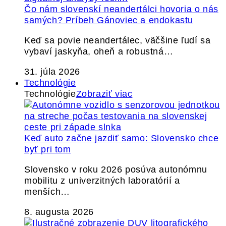
Čo nám slovenskí neandertálci hovoria o nás
samých? Príbeh Gánoviec a endokastu
Keď sa povie neandertálec, väčšine ľudí sa
vybaví jaskyňa, oheň a robustná…
31. júla 2026
Technológie
Technológie
Zobraziť viac
Keď auto začne jazdiť samo: Slovensko chce
byť pri tom
Slovensko v roku 2026 posúva autonómnu
mobilitu z univerzitných laboratórií a
menších…
8. augusta 2026