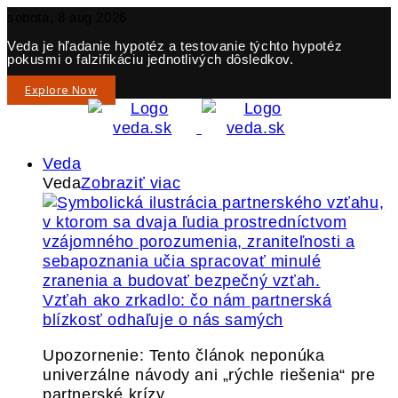
sobota, 8 aug 2026
Veda je hľadanie hypotéz a testovanie týchto hypotéz
pokusmi o falzifikáciu jednotlivých dôsledkov.
Explore Now
Veda
Veda
Zobraziť viac
Vzťah ako zrkadlo: čo nám partnerská
blízkosť odhaľuje o nás samých
Upozornenie: Tento článok neponúka
univerzálne návody ani „rýchle riešenia“ pre
partnerské krízy.…