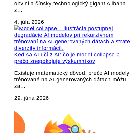
obvinila čínsky technologický gigant Alibaba
z…
4. júla 2026
Keď sa AI učí z AI: čo je model collapse a
prečo znepokojuje výskumníkov
Existuje matematický dôvod, prečo AI modely
trénované na AI-generovaných dátach môžu
za…
29. júna 2026