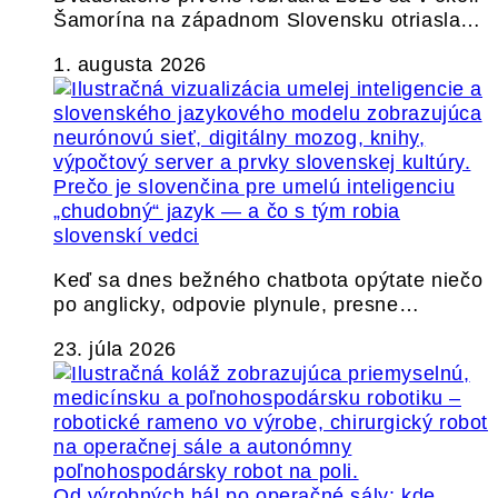
Šamorína na západnom Slovensku otriasla…
1. augusta 2026
Prečo je slovenčina pre umelú inteligenciu
„chudobný“ jazyk — a čo s tým robia
slovenskí vedci
Keď sa dnes bežného chatbota opýtate niečo
po anglicky, odpovie plynule, presne…
23. júla 2026
Od výrobných hál po operačné sály: kde