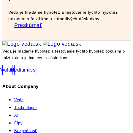
Veda je hľadanie hypotéz a testovanie týchto hypotéz
pokusmi o falzifikáciu jednotlivých dôsledkov.
Preskúmať
Veda je hľadanie hypotéz a testovanie týchto hypotéz pokusmi o
falzifikáciu jednotlivých dôsledkov.
Youtube
Medium
Rss
About Company
Veda
Technológie
AI
Čipy
Bezpečnosť