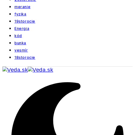
meranie
fyzika
19storocie
Energia
kód
bunka
vesmír
18storocie