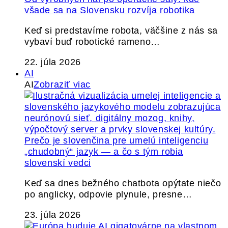
všade sa na Slovensku rozvíja robotika
Keď si predstavíme robota, väčšine z nás sa
vybaví buď robotické rameno…
22. júla 2026
AI
AI
Zobraziť viac
Prečo je slovenčina pre umelú inteligenciu
„chudobný“ jazyk — a čo s tým robia
slovenskí vedci
Keď sa dnes bežného chatbota opýtate niečo
po anglicky, odpovie plynule, presne…
23. júla 2026