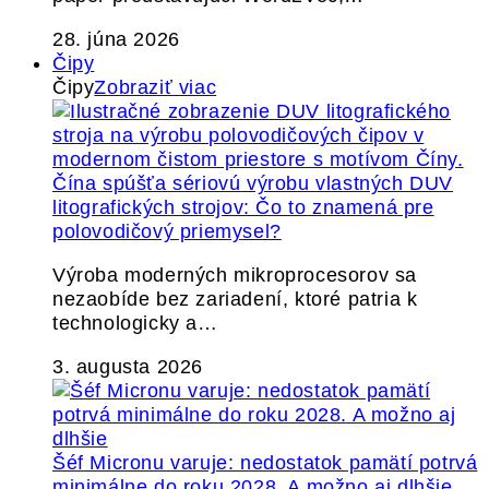
28. júna 2026
Čipy
Čipy
Zobraziť viac
Čína spúšťa sériovú výrobu vlastných DUV
litografických strojov: Čo to znamená pre
polovodičový priemysel?
Výroba moderných mikroprocesorov sa
nezaobíde bez zariadení, ktoré patria k
technologicky a…
3. augusta 2026
Šéf Micronu varuje: nedostatok pamätí potrvá
minimálne do roku 2028. A možno aj dlhšie