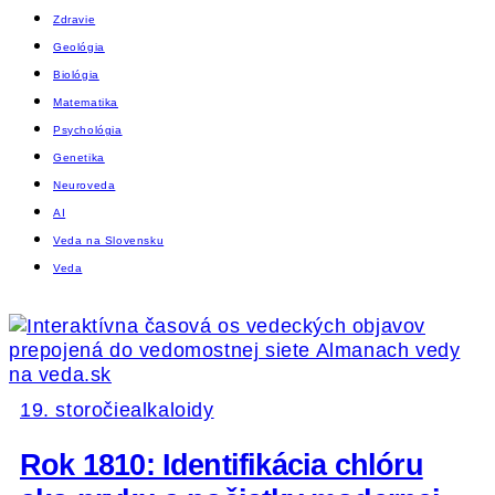
Zdravie
Geológia
Biológia
Matematika
Psychológia
Genetika
Neuroveda
AI
Veda na Slovensku
Veda
19. storočie
alkaloidy
Rok 1810: Identifikácia chlóru