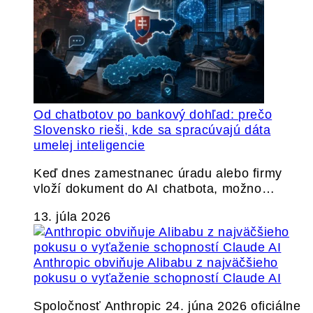
Od chatbotov po bankový dohľad: prečo
Slovensko rieši, kde sa spracúvajú dáta
umelej inteligencie
Keď dnes zamestnanec úradu alebo firmy
vloží dokument do AI chatbota, možno…
13. júla 2026
Anthropic obviňuje Alibabu z najväčšieho
pokusu o vyťaženie schopností Claude AI
Spoločnosť Anthropic 24. júna 2026 oficiálne