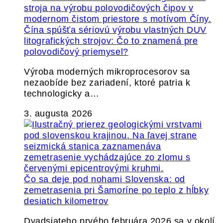
Čína spúšťa sériovú výrobu vlastných DUV
litografických strojov: Čo to znamená pre
polovodičový priemysel?
Výroba moderných mikroprocesorov sa
nezaobíde bez zariadení, ktoré patria k
technologicky a…
3. augusta 2026
Čo sa deje pod nohami Slovenska: od
zemetrasenia pri Šamoríne po teplo z hĺbky
desiatich kilometrov
Dvadsiateho prvého februára 2026 sa v okolí