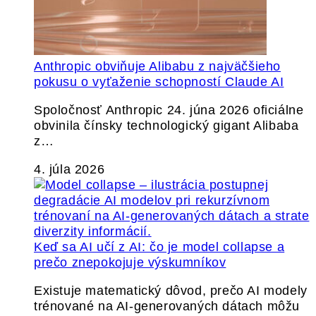
Anthropic obviňuje Alibabu z najväčšieho
pokusu o vyťaženie schopností Claude AI
Spoločnosť Anthropic 24. júna 2026 oficiálne
obvinila čínsky technologický gigant Alibaba
z…
4. júla 2026
Keď sa AI učí z AI: čo je model collapse a
prečo znepokojuje výskumníkov
Existuje matematický dôvod, prečo AI modely
trénované na AI-generovaných dátach môžu