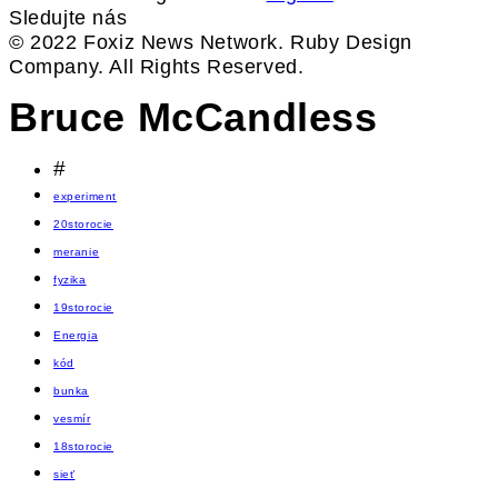
Sledujte nás
© 2022 Foxiz News Network. Ruby Design
Company. All Rights Reserved.
Bruce McCandless
#
experiment
20storocie
meranie
fyzika
19storocie
Energia
kód
bunka
vesmír
18storocie
sieť