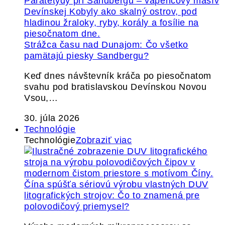
Strážca času nad Dunajom: Čo všetko
pamätajú piesky Sandbergu?
Keď dnes návštevník kráča po piesočnatom
svahu pod bratislavskou Devínskou Novou
Vsou,…
30. júla 2026
Technológie
Technológie
Zobraziť viac
Čína spúšťa sériovú výrobu vlastných DUV
litografických strojov: Čo to znamená pre
polovodičový priemysel?