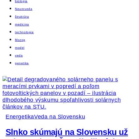
biologia
Neuroveda
štruktúra
medicina
technologia
Mozog
model
veda
genetika
Energetika
Veda na Slovensku
Slnko skúmajú na Slovensku už