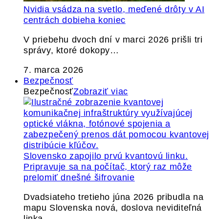
Nvidia vsádza na svetlo, meďené drôty v AI
centrách dobieha koniec
V priebehu dvoch dní v marci 2026 prišli tri
správy, ktoré dokopy…
7. marca 2026
Bezpečnosť
Bezpečnosť
Zobraziť viac
Slovensko zapojilo prvú kvantovú linku.
Pripravuje sa na počítač, ktorý raz môže
prelomiť dnešné šifrovanie
Dvadsiateho tretieho júna 2026 pribudla na
mapu Slovenska nová, doslova neviditeľná
linka.…