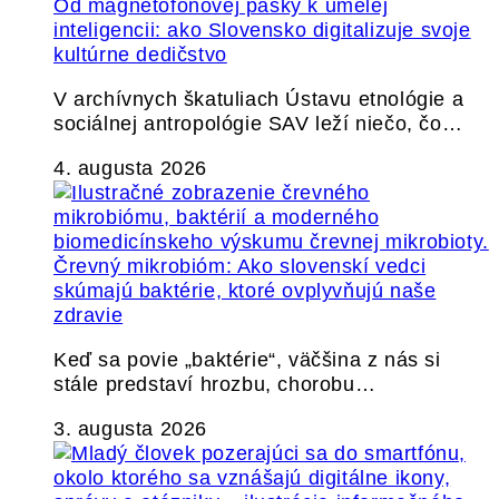
Od magnetofónovej pásky k umelej
inteligencii: ako Slovensko digitalizuje svoje
kultúrne dedičstvo
V archívnych škatuliach Ústavu etnológie a
sociálnej antropológie SAV leží niečo, čo…
4. augusta 2026
Črevný mikrobióm: Ako slovenskí vedci
skúmajú baktérie, ktoré ovplyvňujú naše
zdravie
Keď sa povie „baktérie“, väčšina z nás si
stále predstaví hrozbu, chorobu…
3. augusta 2026