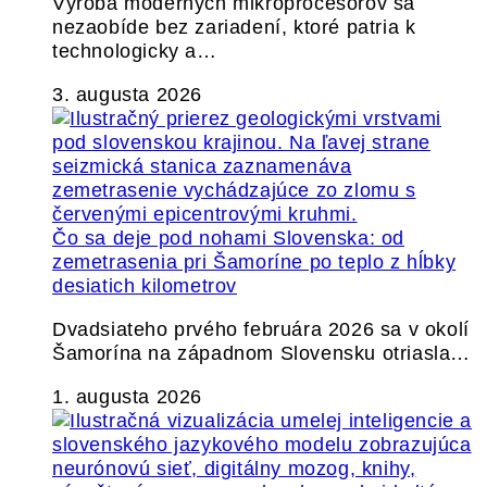
Výroba moderných mikroprocesorov sa
nezaobíde bez zariadení, ktoré patria k
technologicky a…
3. augusta 2026
Čo sa deje pod nohami Slovenska: od
zemetrasenia pri Šamoríne po teplo z hĺbky
desiatich kilometrov
Dvadsiateho prvého februára 2026 sa v okolí
Šamorína na západnom Slovensku otriasla…
1. augusta 2026