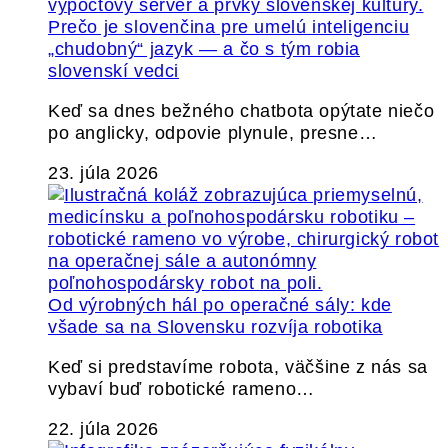
Prečo je slovenčina pre umelú inteligenciu
„chudobný“ jazyk — a čo s tým robia
slovenskí vedci
Keď sa dnes bežného chatbota opýtate niečo
po anglicky, odpovie plynule, presne…
23. júla 2026
Od výrobných hál po operačné sály: kde
všade sa na Slovensku rozvíja robotika
Keď si predstavíme robota, väčšine z nás sa
vybaví buď robotické rameno…
22. júla 2026