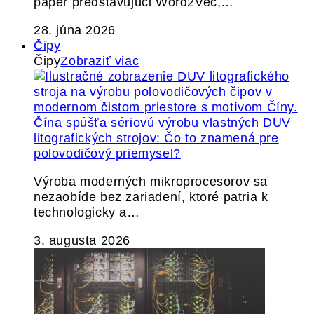
paper predstavujúci Word2Vec,…
28. júna 2026
Čipy
Čipy
Zobraziť viac
Čína spúšťa sériovú výrobu vlastných DUV
litografických strojov: Čo to znamená pre
polovodičový priemysel?
Výroba moderných mikroprocesorov sa
nezaobíde bez zariadení, ktoré patria k
technologicky a…
3. augusta 2026