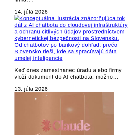
14. júla 2026
Od chatbotov po bankový dohľad: prečo
Slovensko rieši, kde sa spracúvajú dáta
umelej inteligencie
Keď dnes zamestnanec úradu alebo firmy
vloží dokument do AI chatbota, možno…
13. júla 2026