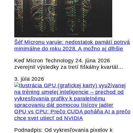
Šéf Micronu varuje: nedostatok pamätí potrvá
minimálne do roku 2028. A možno aj dlhšie
Keď Micron Technology 24. júna 2026
zverejnil výsledky za tretí fiškálny kvartál…
3. júla 2026
GPU vs CPU: Prečo CUDA poháňa AI a prečo
chce svet utiecť od NVIDIA
Podnadpis: Od vykresľovania pixelov k