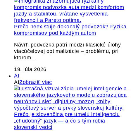
Prečo neexistuje dokonalý podvozok? Fyzika
kompromisov pod každým autom
Návrh podvozka patrí medzi klasické úlohy
viacúčelovej optimalizácie – problému, pri
ktorom…
19. júla 2026
AI
AI
Zobraziť viac
Prečo je slovenčina pre umelú inteligenciu
„chudobný“ jazyk — a čo s tým robia
slovenskí vedci