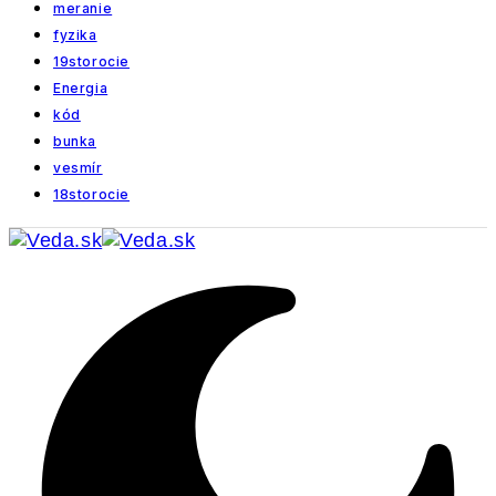
meranie
fyzika
19storocie
Energia
kód
bunka
vesmír
18storocie