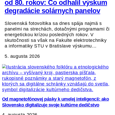
od 80. rokov: Čo odhalil výskum
degradácie solárnych panelov
Slovenská fotovoltika sa dnes spája najmä s
panelmi na strechách, dotačnými programami či
energetickou krízou posledných rokov. V
skutočnosti sa však na Fakulte elektrotechniky
a informatiky STU v Bratislave výskumu…
5. augusta 2026
Od magnetofónovej pásky k umelej inteligencii: ako
Slovensko digitalizuje svoje kultúrne dedičstvo
4. augusta 2026